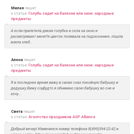
Милая
пишет
к статье:
Голубь сидит на балконе или окне: народные
предметы
А если прилетела дикая голубка и села на окно и
расматривает меня?я цветок поливала на подоконнике..пошла
взяла хлеб...
Алена
пишет
к статье:
Голубь сидит на балконе или окне: народные
предметы
Я в последнее время вижу в своих снах покойную бабушку и
дедушку.Вижу соң, будто я обнимаю свою бабушку во сне и
хочу...
Света
пишет
к статье:
Агентство праздников ASP Alliance
Добрый вечер! Изменился номер телефона 8(499)394-22-42 и