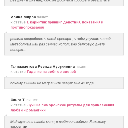
Без диет и физ нагрузок, не добиться хорошего результата
Ирина Мирро
пишет
к статье:
L карнитин: принцип действия, показания и
противопоказания
решила попробовать такой препарат, чтобы улучшить свой
метаболизм, как раз сейчас использую белковую диету
венеры...
Галиахметова Резида Нурулловна
пишет
к статье:
Гадание на себя со свечой
почему я никак не магу выйти замуж мне 42 года
Ольга Т.
пишет
к статье:
Лучшие симоронские ритуалы для привлечения
любви и романтики
Мой мужчина нашёл меня, я люблю и любима. Я выхожу
замуж. ❤️