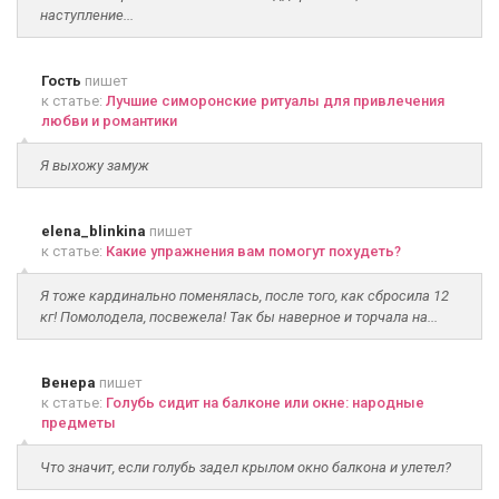
наступление...
Гость
пишет
к статье:
Лучшие симоронские ритуалы для привлечения
любви и романтики
Я выхожу замуж
elena_blinkina
пишет
к статье:
Какие упражнения вам помогут похудеть?
Я тоже кардинально поменялась, после того, как сбросила 12
кг! Помолодела, посвежела! Так бы наверное и торчала на...
Венера
пишет
к статье:
Голубь сидит на балконе или окне: народные
предметы
Что значит, если голубь задел крылом окно балкона и улетел?