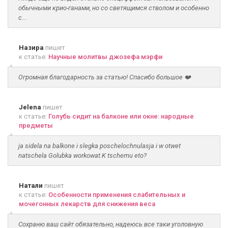
обычными крио-ганами, но со светящимся стволом и особенно
с...
Назира
пишет
к статье:
Научные молитвы джозефа мэрфи
Огромная благодарность за статью! Спасибо большое ❤️
Jelena
пишет
к статье:
Голубь сидит на балконе или окне: народные
предметы
ja sidela na balkone i slegka poschelochnulasja i w otwet
natschela Golubka workowat.K tschemu eto?
Натали
пишет
к статье:
Особенности применения слабительных и
мочегонных лекарств для снижения веса
Сохраню ваш сайт обязательно, надеюсь все таки уголовную