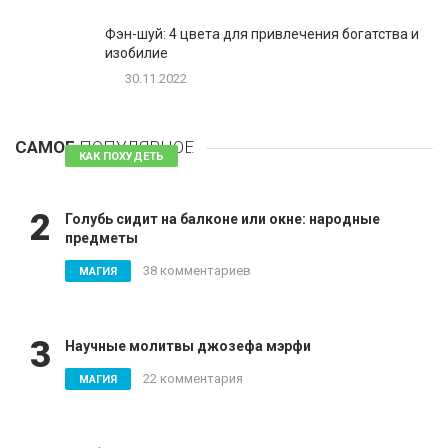
Фэн-шуй: 4 цвета для привлечения богатства и
изобилие
30.11.2022
1
Таблетки для похудения - обзор эффективных и
безопасных
САМОЕ
ПОПУЛЯРНОЕ
81 комментарий
КАК ПОХУДЕТЬ
2
Голубь сидит на балконе или окне: народные
предметы
38 комментариев
МАГИЯ
3
Научные молитвы джозефа мэрфи
22 комментария
МАГИЯ