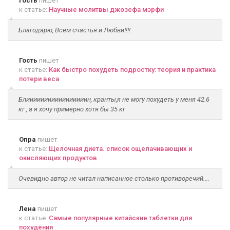
Гость
пишет
к статье:
Научные молитвы джозефа мэрфи
Благодарю, Всем счастья и Любви!!!!
Гость
пишет
к статье:
Как быстро похудеть подростку: теория и практика
потери веса
Блииииииииииииииииин, кранты,я не могу похудеть у меня 42.6
кг , а я хочу примерно хотя бы 35 кг
Опра
пишет
к статье:
Щелочная диета. список ощелачивающих и
окисляющих продуктов
Очевидно автор не читал написанное столько противоречий....
Лена
пишет
к статье:
Самые популярные китайские таблетки для
похудения