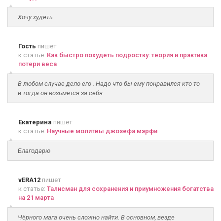
Хочу худеть
Гость
пишет
к статье:
Как быстро похудеть подростку: теория и практика
потери веса
В любом случае дело его . Надо что бы ему понравился кто то
и тогда он возьмется за себя
Екатерина
пишет
к статье:
Научные молитвы джозефа мэрфи
Благодарю
vERA12
пишет
к статье:
Талисман для сохранения и приумножения богатства
на 21 марта
Чёрного мага очень сложно найти. В основном, везде