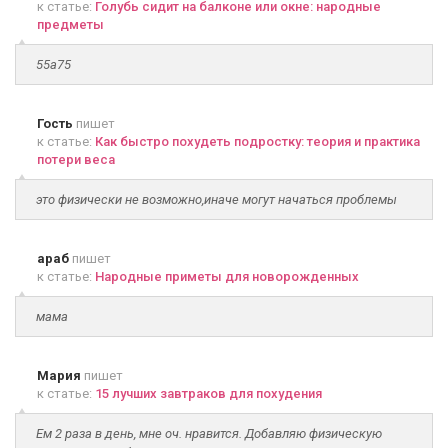
к статье:
Голубь сидит на балконе или окне: народные
предметы
55а75
Гость
пишет
к статье:
Как быстро похудеть подростку: теория и практика
потери веса
это физически не возможно,иначе могут начаться проблемы
араб
пишет
к статье:
Народные приметы для новорожденных
мама
Мария
пишет
к статье:
15 лучших завтраков для похудения
Ем 2 раза в день, мне оч. нравится. Добавляю физическую