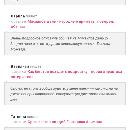
Лариса
пишет
к статье:
Михайлов день - народные приметы, поверья,
обычаи
Очень подробное описание обычая на Михайлов день.2-
3ведра вина и в гости ,прямо переплюнул советы Тиктока!
Может,и...
Василиса
пишет
к статье:
Как быстро похудеть подростку: теория и практика
потери веса
быстро не стоит вообще худеть. у меня племяннице смогла на
диете венеры шариповой. консультация диетолога оказалась
для...
Татьяна
пишет
к статье:
Организатор свадеб Екатерина Акимова