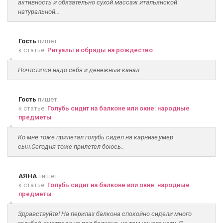
активность и обязательно сухой массаж итальянской
натуральной...
Гость
пишет
к статье:
Ритуалы и обряды на рождество
Почтстится надо себя и денежный канал
Гость
пишет
к статье:
Голубь сидит на балконе или окне: народные
предметы
Ко мне тоже прилетал голубь сидел на карнизе,умер
сын.Сегодня тоже прилетел боюсь..
АЯНА
пишет
к статье:
Голубь сидит на балконе или окне: народные
предметы
Здравствуйте! На перилах балкона спокойно сидели много