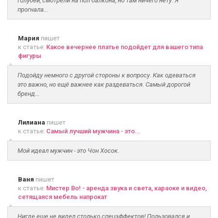
голубей, смотрели на пол балкона, но там ничего нету. Я
прогнала...
Мария
пишет
к статье:
Какое вечернее платье подойдет для вашего типа
фигуры
Подойду немного с другой стороны к вопросу. Как одеваться
это важно, но ещё важнее как раздеваться. Самый дорогой
бренд...
Лилиана
пишет
к статье:
Самый лучший мужчина - это...
Мой идеал мужчин - это Чон Хосок.
Ваня
пишет
к статье:
Мистер Во! - аренда звука и света, караоке и видео,
сетящаяся мебель напрокат
Нигде еще не видел столько спецэффектов! Пользовался и