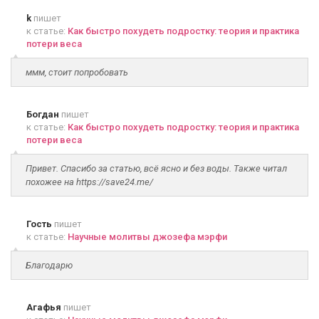
k
пишет
к статье:
Как быстро похудеть подростку: теория и практика
потери веса
ммм, стоит попробовать
Богдан
пишет
к статье:
Как быстро похудеть подростку: теория и практика
потери веса
Привет. Спасибо за статью, всё ясно и без воды. Также читал
похожее на https://save24.me/
Гость
пишет
к статье:
Научные молитвы джозефа мэрфи
Благодарю
Агафья
пишет