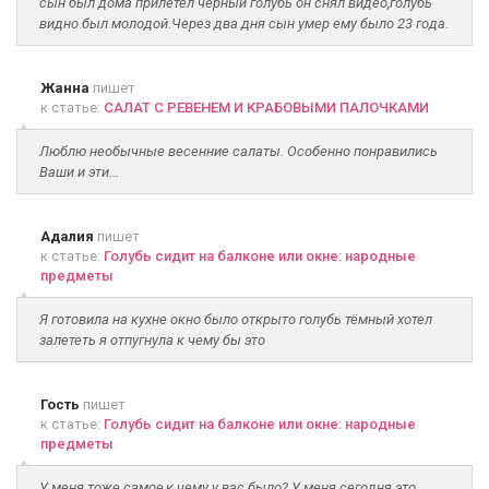
сын был дома прилетел черный голубь он снял видео,голубь
видно был молодой.Через два дня сын умер ему было 23 года.
Жанна
пишет
к статье:
САЛАТ С РЕВЕНЕМ И КРАБОВЫМИ ПАЛОЧКАМИ
Люблю необычные весенние салаты. Особенно понравились
Ваши и эти...
Адалия
пишет
к статье:
Голубь сидит на балконе или окне: народные
предметы
Я готовила на кухне окно было открыто голубь тёмный хотел
залететь я отпугнула к чему бы это
Гость
пишет
к статье:
Голубь сидит на балконе или окне: народные
предметы
У меня тоже самое,к чему у вас было? У меня сегодня это