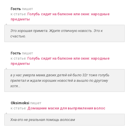
Гость
пишет
к статье:
Голубь сидит на балконе или окне: народные
предметы
Это хорошая примета. Ждите отличную новость. Это к
счастью.
Гость
пишет
к статье:
Голубь сидит на балконе или окне: народные
предметы
а у нас умерла мама двоих детей ей было 32г тоже голубь
прилетал и ждали хороших новостей а вышло по другому
хотя...
Oksimoksi
пишет
к статье:
Домашние маски для выпрямления волос
Хна-это не реальная помощь волосам