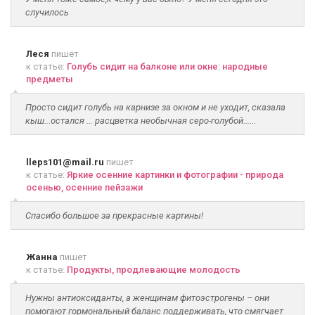
случилось
Леся
пишет
к статье:
Голубь сидит на балконе или окне: народные
предметы
Просто сидит голубь на карнизе за окном и не уходит, сказала
кыш...остался ... расцветка необычная серо-голубой......
lleps101@mail.ru
пишет
к статье:
Яркие осенние картинки и фотографии - природа
осенью, осенние пейзажи
Спасибо большое за прекрасные картины!
Жанна
пишет
к статье:
Продукты, продлевающие молодость
Нужны антиоксиданты, а женщинам фитоэстрогены – они
помогают гормональный баланс поддерживать, что смягчает