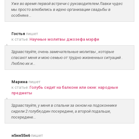
Уже во время первой встречи с руководителем Лавки чудес
мы просто влюбились в идею организации свадьбы в
особняке...
Гостья
пишет
к статье:
Научные молитвы джозефа мэрфи
Здравствуйте, очень замечательные молитвы , которые
спасают меня и мою семью от трудно жизненных ситуаций .
Люблю их и...
Марина
пишет
к статье:
Голубь сидит на балконе или окне: народные
предметы
Здравствуйте, у меня в спальни за окном на подоконнике
сидели 2 голубя,один посередине, а второй подальше,
посередине...
н5нн55н6
пишет