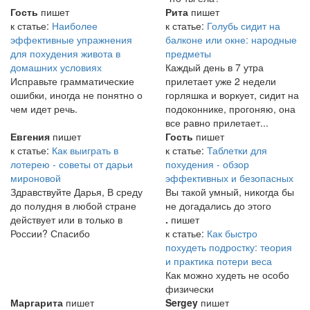
Гость
пишет
Рита
пишет
к статье:
Наиболее
к статье:
Голубь сидит на
эффективные упражнения
балконе или окне: народные
для похудения живота в
предметы
домашних условиях
Каждый день в 7 утра
Исправьте грамматические
прилетает уже 2 недели
ошибки, иногда не понятно о
горляшка и воркует, сидит на
чем идет речь.
подоконнике, прогоняю, она
все равно прилетает...
Евгения
пишет
Гость
пишет
к статье:
Как выиграть в
к статье:
Таблетки для
лотерею - советы от дарьи
похудения - обзор
мироновой
эффективных и безопасных
Здравствуйте Дарья, В среду
Вы такой умный, никогда бы
до полудня в любой стране
не догадались до этого
действует или в только в
.
пишет
России? Спасибо
к статье:
Как быстро
похудеть подростку: теория
и практика потери веса
Как можно худеть не особо
физически
Маргарита
пишет
Sergey
пишет