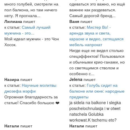
много голубей, смотрели на
одеваться это важно, но ещё
пол балкона, но там ничего
важнее как раздеваться.
нету. Я прогнала...
Самый дорогой бренд...
Лилиана
пишет
Ваня
пишет
к статье:
Самый лучший
к статье:
Мистер Во! -
мужчина - это...
аренда звука и света,
Мой идеал мужчин - это Чон
караоке и видео, сетящаяся
Хосок.
мебель напрокат
Нигде еще не видел столько
спецэффектов! Пользовался
и обычными крио-ганами, но
со светящимся стволом и
особенно с...
Назира
пишет
Jelena
пишет
к статье:
Научные молитвы
к статье:
Голубь сидит на
джозефа мэрфи
балконе или окне: народные
Огромная благодарность за
предметы
статью! Спасибо большое ❤️
ja sidela na balkone i slegka
poschelochnulasja i w otwet
natschela Golubka
workowat.K tschemu eto?
Натали
пишет
Натали
пишет