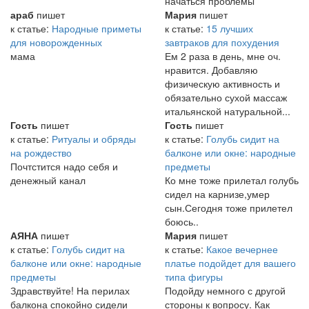
начаться проблемы
араб
пишет
Мария
пишет
к статье:
Народные приметы
к статье:
15 лучших
для новорожденных
завтраков для похудения
мама
Ем 2 раза в день, мне оч.
нравится. Добавляю
физическую активность и
обязательно сухой массаж
итальянской натуральной...
Гость
пишет
Гость
пишет
к статье:
Ритуалы и обряды
к статье:
Голубь сидит на
на рождество
балконе или окне: народные
Почтстится надо себя и
предметы
денежный канал
Ко мне тоже прилетал голубь
сидел на карнизе,умер
сын.Сегодня тоже прилетел
боюсь..
АЯНА
пишет
Мария
пишет
к статье:
Голубь сидит на
к статье:
Какое вечернее
балконе или окне: народные
платье подойдет для вашего
предметы
типа фигуры
Здравствуйте! На перилах
Подойду немного с другой
балкона спокойно сидели
стороны к вопросу. Как