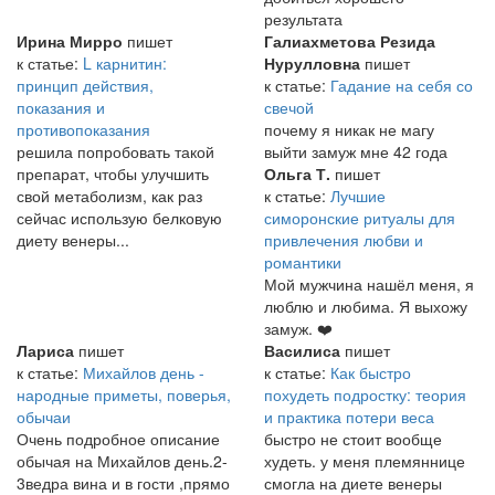
результата
Ирина Мирро
пишет
Галиахметова Резида
к статье:
L карнитин:
Нурулловна
пишет
принцип действия,
к статье:
Гадание на себя со
показания и
свечой
противопоказания
почему я никак не магу
решила попробовать такой
выйти замуж мне 42 года
препарат, чтобы улучшить
Ольга Т.
пишет
свой метаболизм, как раз
к статье:
Лучшие
сейчас использую белковую
симоронские ритуалы для
диету венеры...
привлечения любви и
романтики
Мой мужчина нашёл меня, я
люблю и любима. Я выхожу
замуж. ❤️
Лариса
пишет
Василиса
пишет
к статье:
Михайлов день -
к статье:
Как быстро
народные приметы, поверья,
похудеть подростку: теория
обычаи
и практика потери веса
Очень подробное описание
быстро не стоит вообще
обычая на Михайлов день.2-
худеть. у меня племяннице
3ведра вина и в гости ,прямо
смогла на диете венеры