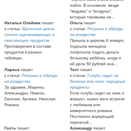
найти. В основном, везде
"ведьмы" и "колдуны",
которые таковыми не...
Наталья Олейник
пишет
Ольга
пишет
к статье:
Щелочная диета.
к статье:
Ритуалы и обряды
список ощелачивающих и
на рождество
окисляющих продуктов
Пришла в церковь 6 января,
Протоворечия в составе
подошла женщина
продуктов в разных
попросила подать деньги
таблицах.
больному ребёнку, когда я
ей дала 50 рублей она...
Лариса
пишет
Тест
пишет
к статье:
Ритуалы и обряды
к статье:
Голубь сидит на
на рождество
балконе или окне: народные
За здравие..Марины,
предметы
Александры, Никиты,
Если голубь сидит на окне и
Евгении, Артема, Николая,
воркует, нужно жать встречи
Романа
с любимым или
невероятного романа.
Постоянно воркующий
пернатый...
Гость
пишет
Александр
пишет