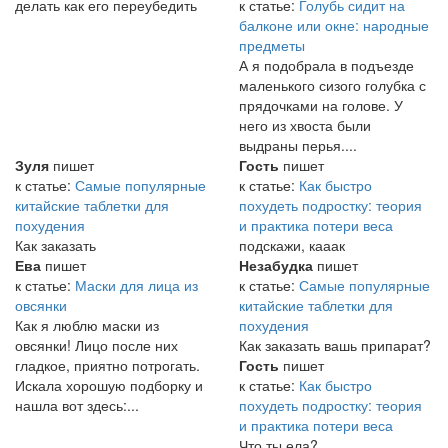
делать как его переубедить
к статье:
Голубь сидит на
балконе или окне: народные
предметы
А я подобрала в подъезде
маленького сизого голубка с
прядочками на голове. У
него из хвоста были
выдраны перья....
Зуля
пишет
Гость
пишет
к статье:
Самые популярные
к статье:
Как быстро
китайские таблетки для
похудеть подростку: теория
похудения
и практика потери веса
Как заказать
подскажи, кааак
Ева
пишет
Незабудка
пишет
к статье:
Маски для лица из
к статье:
Самые популярные
овсянки
китайские таблетки для
Как я люблю маски из
похудения
овсянки! Лицо после них
Как заказать вашь припарат?
гладкое, приятно потрогать.
Гость
пишет
Искала хорошую подборку и
к статье:
Как быстро
нашла вот здесь:...
похудеть подростку: теория
и практика потери веса
Что ты ела?