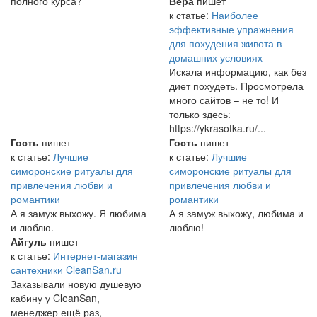
полного курса?
Вера
пишет
к статье:
Наиболее
эффективные упражнения
для похудения живота в
домашних условиях
Искала информацию, как без
диет похудеть. Просмотрела
много сайтов – не то! И
только здесь:
https://ykrasotka.ru/...
Гость
пишет
Гость
пишет
к статье:
Лучшие
к статье:
Лучшие
симоронские ритуалы для
симоронские ритуалы для
привлечения любви и
привлечения любви и
романтики
романтики
А я замуж выхожу. Я любима
А я замуж выхожу, любима и
и люблю.
люблю!
Айгуль
пишет
к статье:
Интернет-магазин
сантехники CleanSan.ru
Заказывали новую душевую
кабину у CleanSan,
менеджер ещё раз,