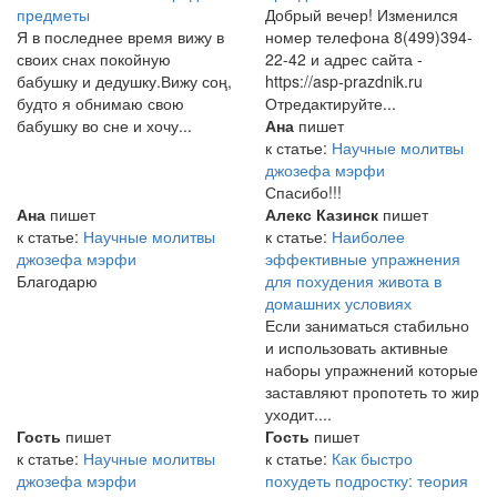
предметы
Добрый вечер! Изменился
Я в последнее время вижу в
номер телефона 8(499)394-
своих снах покойную
22-42 и адрес сайта -
бабушку и дедушку.Вижу соң,
https://asp-prazdnik.ru
будто я обнимаю свою
Отредактируйте...
бабушку во сне и хочу...
Ана
пишет
к статье:
Научные молитвы
джозефа мэрфи
Спасибо!!!
Ана
пишет
Алекс Казинск
пишет
к статье:
Научные молитвы
к статье:
Наиболее
джозефа мэрфи
эффективные упражнения
Благодарю
для похудения живота в
домашних условиях
Если заниматься стабильно
и использовать активные
наборы упражнений которые
заставляют пропотеть то жир
уходит....
Гость
пишет
Гость
пишет
к статье:
Научные молитвы
к статье:
Как быстро
джозефа мэрфи
похудеть подростку: теория