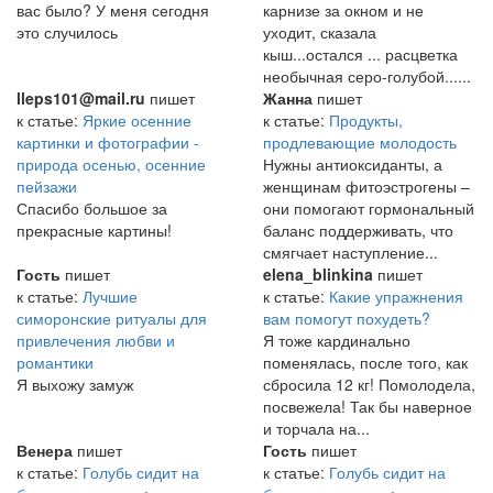
вас было? У меня сегодня
карнизе за окном и не
это случилось
уходит, сказала
кыш...остался ... расцветка
необычная серо-голубой......
lleps101@mail.ru
пишет
Жанна
пишет
к статье:
Яркие осенние
к статье:
Продукты,
картинки и фотографии -
продлевающие молодость
природа осенью, осенние
Нужны антиоксиданты, а
пейзажи
женщинам фитоэстрогены –
Спасибо большое за
они помогают гормональный
прекрасные картины!
баланс поддерживать, что
смягчает наступление...
Гость
пишет
elena_blinkina
пишет
к статье:
Лучшие
к статье:
Какие упражнения
симоронские ритуалы для
вам помогут похудеть?
привлечения любви и
Я тоже кардинально
романтики
поменялась, после того, как
Я выхожу замуж
сбросила 12 кг! Помолодела,
посвежела! Так бы наверное
и торчала на...
Венера
пишет
Гость
пишет
к статье:
Голубь сидит на
к статье:
Голубь сидит на