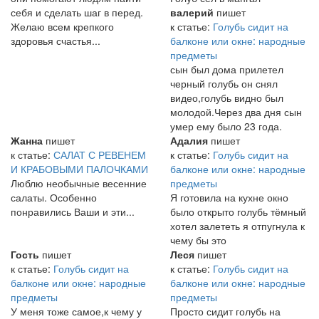
себя и сделать шаг в перед.
валерий
пишет
Желаю всем крепкого
к статье:
Голубь сидит на
здоровья счастья...
балконе или окне: народные
предметы
сын был дома прилетел
черный голубь он снял
видео,голубь видно был
молодой.Через два дня сын
умер ему было 23 года.
Жанна
пишет
Адалия
пишет
к статье:
САЛАТ С РЕВЕНЕМ
к статье:
Голубь сидит на
И КРАБОВЫМИ ПАЛОЧКАМИ
балконе или окне: народные
Люблю необычные весенние
предметы
салаты. Особенно
Я готовила на кухне окно
понравились Ваши и эти...
было открыто голубь тёмный
хотел залететь я отпугнула к
чему бы это
Гость
пишет
Леся
пишет
к статье:
Голубь сидит на
к статье:
Голубь сидит на
балконе или окне: народные
балконе или окне: народные
предметы
предметы
У меня тоже самое,к чему у
Просто сидит голубь на