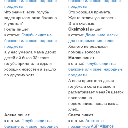
балконе или окне: народные
балконе или окне: народные
предметы
предметы
Что значит, если голубь
Это хорошая примета.
задел крылом окно балкона
Ждите отличную новость.
и улетел?
Это к счастью.
Гость
пишет
Oksimoksi
пишет
к статье:
Голубь сидит на
к статье:
Домашние маски
балконе или окне: народные
для выпрямления волос
предметы
Хна-это не реальная
а у нас умерла мама двоих
помощь волосам
детей ей было 32г тоже
Милая
пишет
голубь прилетал и ждали
к статье:
Голубь сидит на
хороших новостей а вышло
балконе или окне: народные
по другому хотя...
предметы
А если прилетела дикая
голубка и села на окно и
расматривает меня?я цветок
поливала на
подоконнике..пошла взяла
хлеб...
Алена
пишет
Света
пишет
к статье:
Голубь сидит на
к статье:
Агентство
балконе или окне: народные
праздников ASP Alliance