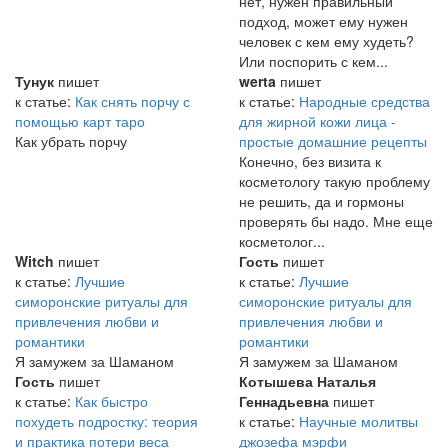
нет, нужен правильный
подход, может ему нужен
человек с кем ему худеть?
Или поспорить с кем...
Тунук
пишет
werta
пишет
к статье:
Как снять порчу с
к статье:
Народные средства
помощью карт таро
для жирной кожи лица -
Как убрать порчу
простые домашние рецепты
Конечно, без визита к
косметологу такую проблему
не решить, да и гормоны
проверять бы надо. Мне еще
косметолог...
Witch
пишет
Гость
пишет
к статье:
Лучшие
к статье:
Лучшие
симоронские ритуалы для
симоронские ритуалы для
привлечения любви и
привлечения любви и
романтики
романтики
Я замужем за Шаманом
Я замужем за Шаманом
Гость
пишет
Котышева Наталья
к статье:
Как быстро
Геннадьевна
пишет
похудеть подростку: теория
к статье:
Научные молитвы
и практика потери веса
джозефа мэрфи