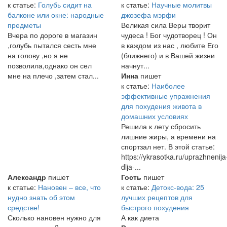
к статье:
Голубь сидит на
к статье:
Научные молитвы
балконе или окне: народные
джозефа мэрфи
предметы
Великая сила Веры творит
Вчера по дороге в магазин
чудеса ! Бог чудотворец ! Он
,голубь пытался сесть мне
в каждом из нас , любите Его
на голову ,но я не
(ближнего) и в Вашей жизни
позволила,однако он сел
начнут...
мне на плечо ,затем стал...
Инна
пишет
к статье:
Наиболее
эффективные упражнения
для похудения живота в
домашних условиях
Решила к лету сбросить
лишние жиры, а времени на
спортзал нет. В этой статье:
https://ykrasotka.ru/uprazhnenija
dlja-...
Александр
пишет
Гость
пишет
к статье:
Нановен – все, что
к статье:
Детокс-вода: 25
нудно знать об этом
лучших рецептов для
средстве!
быстрого похудения
Сколько нановен нужно для
А как диета