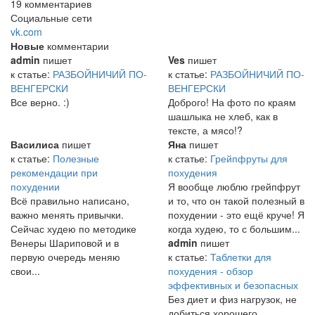
19 комментариев
Социальные сети
vk.com
Новые
комментарии
admin
пишет
Ves
пишет
к статье:
РАЗБОЙНИЧИЙ ПО-
к статье:
РАЗБОЙНИЧИЙ ПО-
ВЕНГЕРСКИ
ВЕНГЕРСКИ
Все верно. :)
Доброго! На фото по краям
шашлыка не хлеб, как в
тексте, а мясо!?
Василиса
пишет
Яна
пишет
к статье:
Полезные
к статье:
Грейпфруты для
рекомендации при
похудения
похудении
Я вообще люблю грейпфрут
Всё правильно написано,
и то, что он такой полезный в
важно менять привычки.
похудении - это ещё круче! Я
Сейчас худею по методике
когда худею, то с большим...
Венеры Шариповой и в
admin
пишет
первую очередь меняю
к статье:
Таблетки для
свои...
похудения - обзор
эффективных и безопасных
Без диет и физ нагрузок, не
добиться хорошего