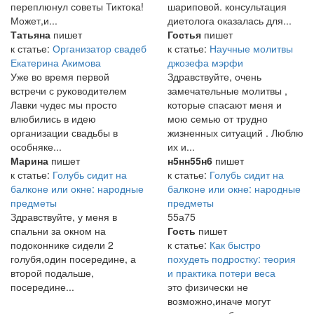
переплюнул советы Тиктока!
шариповой. консультация
Может,и...
диетолога оказалась для...
Татьяна
пишет
Гостья
пишет
к статье:
Организатор свадеб
к статье:
Научные молитвы
Екатерина Акимова
джозефа мэрфи
Уже во время первой
Здравствуйте, очень
встречи с руководителем
замечательные молитвы ,
Лавки чудес мы просто
которые спасают меня и
влюбились в идею
мою семью от трудно
организации свадьбы в
жизненных ситуаций . Люблю
особняке...
их и...
Марина
пишет
н5нн55н6
пишет
к статье:
Голубь сидит на
к статье:
Голубь сидит на
балконе или окне: народные
балконе или окне: народные
предметы
предметы
Здравствуйте, у меня в
55а75
спальни за окном на
Гость
пишет
подоконнике сидели 2
к статье:
Как быстро
голубя,один посередине, а
похудеть подростку: теория
второй подальше,
и практика потери веса
посередине...
это физически не
возможно,иначе могут