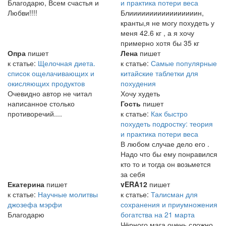
Благодарю, Всем счастья и
и практика потери веса
Любви!!!!
Блииииииииииииииииин,
кранты,я не могу похудеть у
меня 42.6 кг , а я хочу
примерно хотя бы 35 кг
Опра
пишет
Лена
пишет
к статье:
Щелочная диета.
к статье:
Самые популярные
список ощелачивающих и
китайские таблетки для
окисляющих продуктов
похудения
Очевидно автор не читал
Хочу худеть
написанное столько
Гость
пишет
противоречий....
к статье:
Как быстро
похудеть подростку: теория
и практика потери веса
В любом случае дело его .
Надо что бы ему понравился
кто то и тогда он возьмется
за себя
Екатерина
пишет
vERA12
пишет
к статье:
Научные молитвы
к статье:
Талисман для
джозефа мэрфи
сохранения и приумножения
Благодарю
богатства на 21 марта
Чёрного мага очень сложно