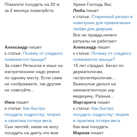
Помагите похудеть на 20 кг
Храни Господь Вас
за 2 месяца пожалуйста
Люба
пишет
к статье:
Старинный ритуал в
новолуние для привлечения
любви для девушек
Все не правда,ничего
ритуалы не работают
Александр
пишет
Александр
пишет
к статье:
Почему от сладкого
к статье:
Почему от сладкого
появляются прыщи?
появляются прыщи?
За совет Ретасола и иных на
15 лет страдал. Бегал по
изотретиноине надо ремня
дерматологам,
по одному месту. Если сами
гастроэнтерологам...
не соображаете, так другим
Выкинутые деньги на
не советуйте...
некомпетентную укр.
медицину. Разные...
Инна
пишет
Маргарита
пишет
к статье:
Как быстро
к статье:
Как быстро
похудеть подростку: теория
похудеть подростку: теория
и практика потери веса
и практика потери веса
Сын лентяй, никак не могу
Как мне похудеть
посадить на диету.что мне
Марина
пишет