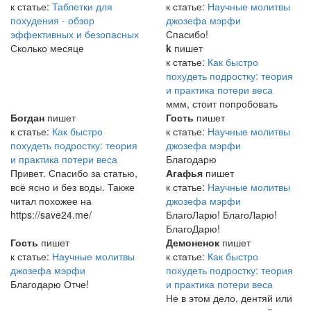
к статье:
Таблетки для
к статье:
Научные молитвы
похудения - обзор
джозефа мэрфи
эффективных и безопасных
Спасибо!
Сколько месяце
k
пишет
к статье:
Как быстро
похудеть подростку: теория
и практика потери веса
ммм, стоит попробовать
Богдан
пишет
Гость
пишет
к статье:
Как быстро
к статье:
Научные молитвы
похудеть подростку: теория
джозефа мэрфи
и практика потери веса
Благодарю
Привет. Спасибо за статью,
Агафья
пишет
всё ясно и без воды. Также
к статье:
Научные молитвы
читал похожее на
джозефа мэрфи
https://save24.me/
БлагоЛарю! БлагоЛарю!
БлагоДарю!
Гость
пишет
Демоненок
пишет
к статье:
Научные молитвы
к статье:
Как быстро
джозефа мэрфи
похудеть подростку: теория
Благодарю Отче!
и практика потери веса
Не в этом дело, дентяй или