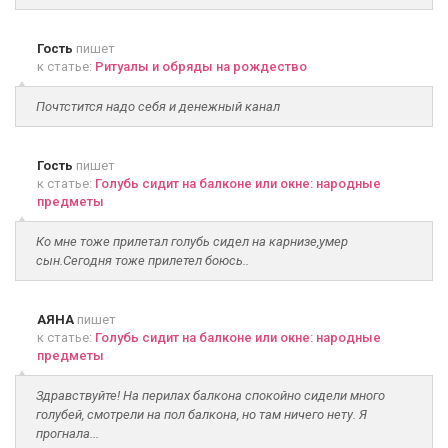
Гость
пишет
к статье:
Ритуалы и обряды на рождество
Почтстится надо себя и денежный канал
Гость
пишет
к статье:
Голубь сидит на балконе или окне: народные
предметы
Ко мне тоже прилетал голубь сидел на карнизе,умер
сын.Сегодня тоже прилетел боюсь..
АЯНА
пишет
к статье:
Голубь сидит на балконе или окне: народные
предметы
Здравствуйте! На перилах балкона спокойно сидели много
голубей, смотрели на пол балкона, но там ничего нету. Я
прогнала...