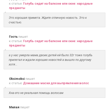
к статье:
Голубь сидит на балконе или окне: народные
предметы
Это хорошая примета. Ждите отличную новость. Это к
счастью.
Гость
пишет
к статье:
Голубь сидит на балконе или окне: народные
предметы
а у нас умерла мама двоих детей ей было 32г тоже голубь
прилетал и ждали хороших новостей а вышло по другому
хотя...
Oksimoksi
пишет
к статье:
Домашние маски для выпрямления волос
Хна-это не реальная помощь волосам
Милая
пишет