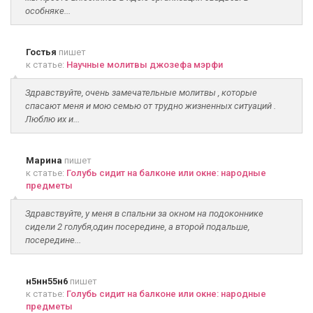
особняке...
Гостья
пишет
к статье:
Научные молитвы джозефа мэрфи
Здравствуйте, очень замечательные молитвы , которые
спасают меня и мою семью от трудно жизненных ситуаций .
Люблю их и...
Марина
пишет
к статье:
Голубь сидит на балконе или окне: народные
предметы
Здравствуйте, у меня в спальни за окном на подоконнике
сидели 2 голубя,один посередине, а второй подальше,
посередине...
н5нн55н6
пишет
к статье:
Голубь сидит на балконе или окне: народные
предметы