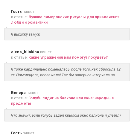
Гость
пишет
к статье:
Лучшие симоронские ритуалы для привлечения
любви и романтики
Я выхожу замуж
elena_blinkina
пишет
к статье:
Какие упражнения вам помогут похудеть?
Я тоже кардинально поменялась, после того, как сбросила 12
кг! Помолодела, посвежела! Так бы наверное и торчала на...
Венера
пишет
к статье:
Голубь сидит на балконе или окне: народные
предметы
Что значит, если голубь задел крылом окно балкона и улетел?
Гость
пишет