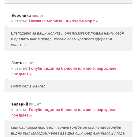
Вероника
пишет
к статье:
Научные молитвы джозефа мэрфи
Благодарю за ваши молитвы они помогают людям найти себя
и сделать шаг в перед. Желаю всем крепкого здоровья
счастья...
Гость
пишет
к статье:
Голубь сидит на балконе или окне: народные
предметы
Голуб сел в мангал
валерий
пишет
к статье:
Голубь сидит на балконе или окне: народные
предметы
сын был дома прилетел черный голубь он снял видео,голубь
видно был молодой.Через два дня сын умер ему было 23 года.