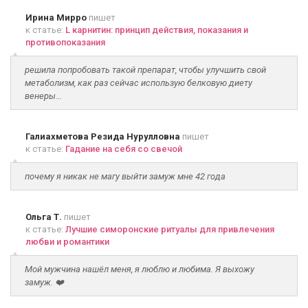
Ирина Мирро
пишет
к статье:
L карнитин: принцип действия, показания и
противопоказания
решила попробовать такой препарат, чтобы улучшить свой
метаболизм, как раз сейчас использую белковую диету
венеры...
Галиахметова Резида Нурулловна
пишет
к статье:
Гадание на себя со свечой
почему я никак не магу выйти замуж мне 42 года
Ольга Т.
пишет
к статье:
Лучшие симоронские ритуалы для привлечения
любви и романтики
Мой мужчина нашёл меня, я люблю и любима. Я выхожу
замуж. ❤️