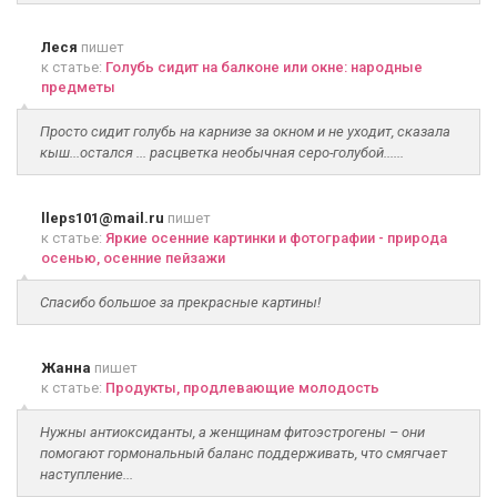
Леся
пишет
к статье:
Голубь сидит на балконе или окне: народные
предметы
Просто сидит голубь на карнизе за окном и не уходит, сказала
кыш...остался ... расцветка необычная серо-голубой......
lleps101@mail.ru
пишет
к статье:
Яркие осенние картинки и фотографии - природа
осенью, осенние пейзажи
Спасибо большое за прекрасные картины!
Жанна
пишет
к статье:
Продукты, продлевающие молодость
Нужны антиоксиданты, а женщинам фитоэстрогены – они
помогают гормональный баланс поддерживать, что смягчает
наступление...