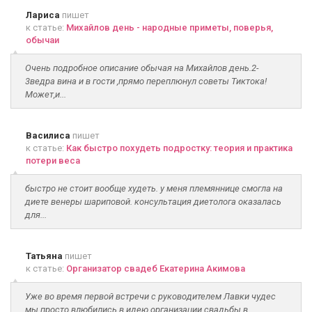
Лариса
пишет
к статье:
Михайлов день - народные приметы, поверья,
обычаи
Очень подробное описание обычая на Михайлов день.2-
3ведра вина и в гости ,прямо переплюнул советы Тиктока!
Может,и...
Василиса
пишет
к статье:
Как быстро похудеть подростку: теория и практика
потери веса
быстро не стоит вообще худеть. у меня племяннице смогла на
диете венеры шариповой. консультация диетолога оказалась
для...
Татьяна
пишет
к статье:
Организатор свадеб Екатерина Акимова
Уже во время первой встречи с руководителем Лавки чудес
мы просто влюбились в идею организации свадьбы в