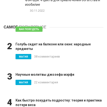
Фэн-шуй: 4 цвета для привлечения богатства и
изобилие
30.11.2022
1
Таблетки для похудения - обзор эффективных и
безопасных
САМОЕ
ПОПУЛЯРНОЕ
81 комментарий
КАК ПОХУДЕТЬ
2
Голубь сидит на балконе или окне: народные
предметы
38 комментариев
МАГИЯ
3
Научные молитвы джозефа мэрфи
22 комментария
МАГИЯ
4
Как быстро похудеть подростку: теория и практика
потери веса