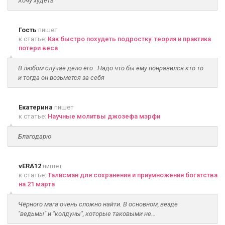
Хочу худеть
Гость
пишет
к статье:
Как быстро похудеть подростку: теория и практика
потери веса
В любом случае дело его . Надо что бы ему понравился кто то
и тогда он возьмется за себя
Екатерина
пишет
к статье:
Научные молитвы джозефа мэрфи
Благодарю
vERA12
пишет
к статье:
Талисман для сохранения и приумножения богатства
на 21 марта
Чёрного мага очень сложно найти. В основном, везде
"ведьмы" и "колдуны", которые таковыми не...