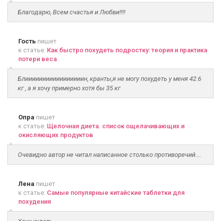
Благодарю, Всем счастья и Любви!!!!
Гость
пишет
к статье:
Как быстро похудеть подростку: теория и практика
потери веса
Блииииииииииииииииин, кранты,я не могу похудеть у меня 42.6
кг , а я хочу примерно хотя бы 35 кг
Опра
пишет
к статье:
Щелочная диета. список ощелачивающих и
окисляющих продуктов
Очевидно автор не читал написанное столько противоречий....
Лена
пишет
к статье:
Самые популярные китайские таблетки для
похудения