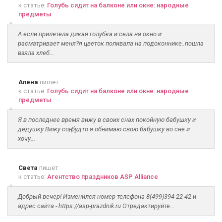
к статье:
Голубь сидит на балконе или окне: народные
предметы
А если прилетела дикая голубка и села на окно и
расматривает меня?я цветок поливала на подоконнике..пошла
взяла хлеб...
Алена
пишет
к статье:
Голубь сидит на балконе или окне: народные
предметы
Я в последнее время вижу в своих снах покойную бабушку и
дедушку.Вижу соң, будто я обнимаю свою бабушку во сне и
хочу...
Света
пишет
к статье:
Агентство праздников ASP Alliance
Добрый вечер! Изменился номер телефона 8(499)394-22-42 и
адрес сайта - https://asp-prazdnik.ru Отредактируйте...