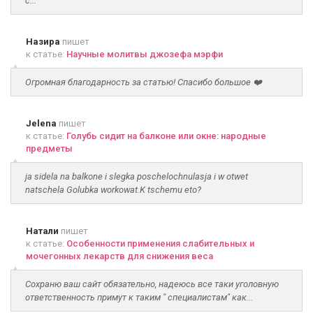
с...
Назира
пишет
к статье:
Научные молитвы джозефа мэрфи
Огромная благодарность за статью! Спасибо большое ❤️
Jelena
пишет
к статье:
Голубь сидит на балконе или окне: народные
предметы
ja sidela na balkone i slegka poschelochnulasja i w otwet
natschela Golubka workowat.K tschemu eto?
Натали
пишет
к статье:
Особенности применения слабительных и
мочегонных лекарств для снижения веса
Сохраню ваш сайт обязательно, надеюсь все таки уголовную
ответственность примут к таким " специалистам" как...