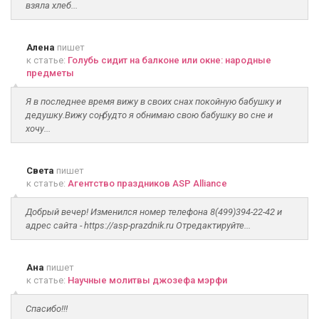
взяла хлеб...
Алена
пишет
к статье:
Голубь сидит на балконе или окне: народные
предметы
Я в последнее время вижу в своих снах покойную бабушку и
дедушку.Вижу соң, будто я обнимаю свою бабушку во сне и
хочу...
Света
пишет
к статье:
Агентство праздников ASP Alliance
Добрый вечер! Изменился номер телефона 8(499)394-22-42 и
адрес сайта - https://asp-prazdnik.ru Отредактируйте...
Ана
пишет
к статье:
Научные молитвы джозефа мэрфи
Спасибо!!!