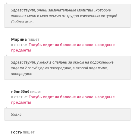
Здравствуйте, очень замечательные молитвы , которые
спасают меня и мою семью от трудно жизненных ситуаций .
Люблю их и...
Марина
пишет
к статье:
Голубь сидит на балконе или окне: народные
предметы
Здравствуйте, у меня в спальни за окном на подоконнике
сидели 2 голубя,один посередине, а второй подальше,
посередине...
н5нн55н6
пишет
к статье:
Голубь сидит на балконе или окне: народные
предметы
55а75
Гость
пишет