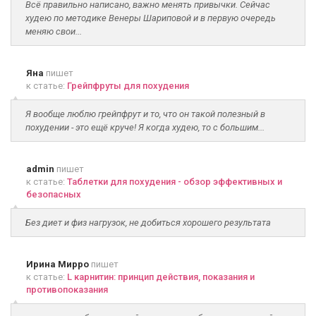
Всё правильно написано, важно менять привычки. Сейчас
худею по методике Венеры Шариповой и в первую очередь
меняю свои...
Яна
пишет
к статье:
Грейпфруты для похудения
Я вообще люблю грейпфрут и то, что он такой полезный в
похудении - это ещё круче! Я когда худею, то с большим...
admin
пишет
к статье:
Таблетки для похудения - обзор эффективных и
безопасных
Без диет и физ нагрузок, не добиться хорошего результата
Ирина Мирро
пишет
к статье:
L карнитин: принцип действия, показания и
противопоказания