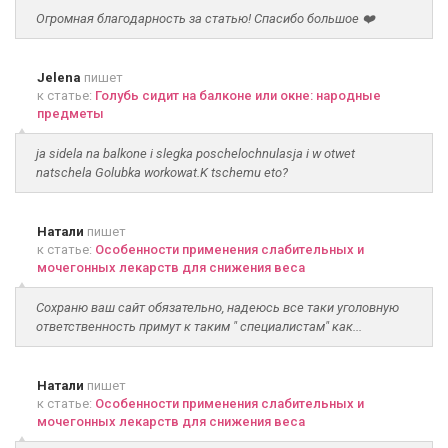
Огромная благодарность за статью! Спасибо большое ❤️
Jelena
пишет
к статье:
Голубь сидит на балконе или окне: народные
предметы
ja sidela na balkone i slegka poschelochnulasja i w otwet
natschela Golubka workowat.K tschemu eto?
Натали
пишет
к статье:
Особенности применения слабительных и
мочегонных лекарств для снижения веса
Сохраню ваш сайт обязательно, надеюсь все таки уголовную
ответственность примут к таким " специалистам" как...
Натали
пишет
к статье:
Особенности применения слабительных и
мочегонных лекарств для снижения веса