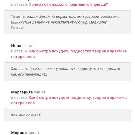
к статье:
Почему от сладкого появляются прыщи?
15 лет страдал. Бегал по дерматологам, гастроэнтерологам...
Выкинутые деньги на некомпетентную укр. медицину.
Разные...
Инна
пишет
к статье:
Как быстро похудеть подростку: теория и практика
потери веса
Сын лентяй, никак не могу посадить на диету.что мне делать
как его переубедить
Маргарита
пишет
к статье:
Как быстро похудеть подростку: теория и практика
потери веса
Как мне похудеть
Марина
пишет