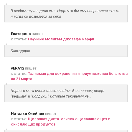
В любом случае дело его . Надо что бы ему понравился кто то
и тогда он возьмется за себя
Екатерина
пишет
к статье:
Научные молитвы джозефа мэрфи
Благодарю
vERA12
пишет
к статье:
Талисман для сохранения и приумножения богатства
на 21 марта
Чёрного мага очень сложно найти. В основном, везде
"ведьмы" и "колдуны", которые таковыми не...
Наталья Олейник
пишет
к статье:
Щелочная диета. список ощелачивающих и
окисляющих продуктов