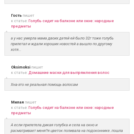
Гость
пишет
к статье:
Голубь сидит на балконе или окне: народные
предметы
а у нас умерла мама двоих детей ей было 32г тоже голубь
прилетал и ждали хороших новостей а вышло по другому
хотя...
Oksimoksi
пишет
к статье:
Домашние маски для выпрямления волос
Хна-это не реальная помощь волосам
Милая
пишет
к статье:
Голубь сидит на балконе или окне: народные
предметы
А если прилетела дикая голубка и села на окно и
расматривает меня?я цветок поливала на подоконнике..пошла