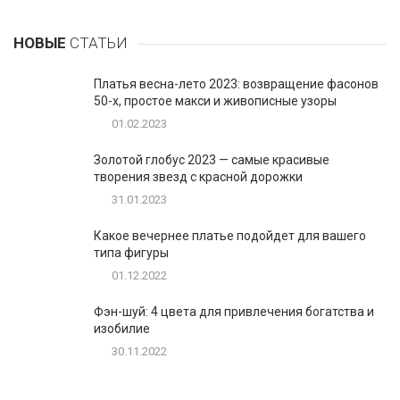
НОВЫЕ
СТАТЬИ
Платья весна-лето 2023: возвращение фасонов
50-х, простое макси и живописные узоры
01.02.2023
Золотой глобус 2023 — самые красивые
творения звезд с красной дорожки
31.01.2023
Какое вечернее платье подойдет для вашего
типа фигуры
01.12.2022
Фэн-шуй: 4 цвета для привлечения богатства и
изобилие
30.11.2022
1
Таблетки для похудения - обзор эффективных и
безопасных