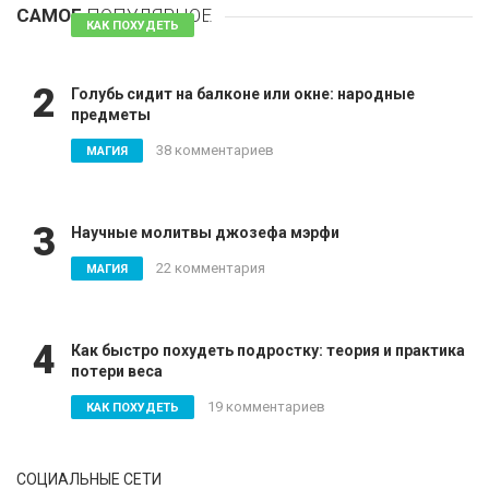
САМОЕ
ПОПУЛЯРНОЕ
81 комментарий
КАК ПОХУДЕТЬ
2
Голубь сидит на балконе или окне: народные
предметы
38 комментариев
МАГИЯ
3
Научные молитвы джозефа мэрфи
22 комментария
МАГИЯ
4
Как быстро похудеть подростку: теория и практика
потери веса
19 комментариев
КАК ПОХУДЕТЬ
СОЦИАЛЬНЫЕ СЕТИ