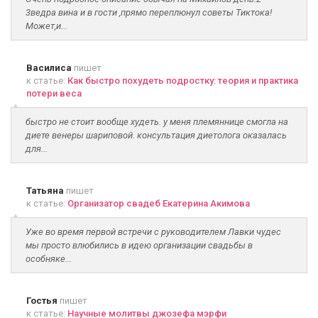
3ведра вина и в гости ,прямо переплюнул советы Тиктока!
Может,и...
Василиса
пишет
к статье:
Как быстро похудеть подростку: теория и практика
потери веса
быстро не стоит вообще худеть. у меня племяннице смогла на
диете венеры шариповой. консультация диетолога оказалась
для...
Татьяна
пишет
к статье:
Организатор свадеб Екатерина Акимова
Уже во время первой встречи с руководителем Лавки чудес
мы просто влюбились в идею организации свадьбы в
особняке...
Гостья
пишет
к статье:
Научные молитвы джозефа мэрфи