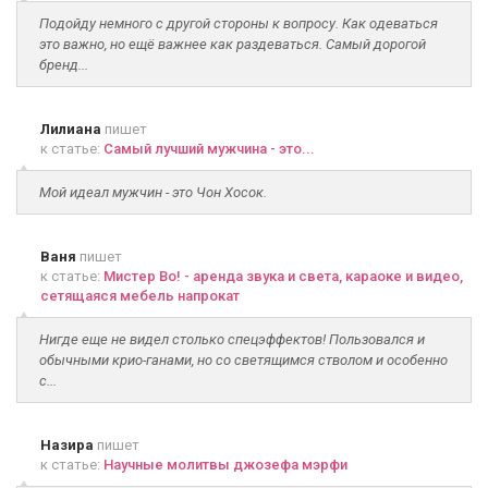
Подойду немного с другой стороны к вопросу. Как одеваться
это важно, но ещё важнее как раздеваться. Самый дорогой
бренд...
Лилиана
пишет
к статье:
Самый лучший мужчина - это...
Мой идеал мужчин - это Чон Хосок.
Ваня
пишет
к статье:
Мистер Во! - аренда звука и света, караоке и видео,
сетящаяся мебель напрокат
Нигде еще не видел столько спецэффектов! Пользовался и
обычными крио-ганами, но со светящимся стволом и особенно
с...
Назира
пишет
к статье:
Научные молитвы джозефа мэрфи