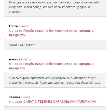
Благодарю за ваши молитвы они помогают людям найти себя
и сделать шаг в перед. Желаю всем крепкого здоровья
счастья...
Гость
пишет
к статье:
Голубь сидит на балконе или окне: народные
предметы
Голуб сел в мангал
валерий
пишет
к статье:
Голубь сидит на балконе или окне: народные
предметы
сын был дома прилетел черный голубь он снял видео,голубь
видно был молодой.Через два дня сын умер ему было 23 года.
Жанна
пишет
к статье:
САЛАТ С РЕВЕНЕМ И КРАБОВЫМИ ПАЛОЧКАМИ