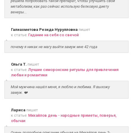
решила попробовать такой препарат, чтобы улучшить свой
метаболизм, как раз сейчас использую белковую диету
венеры...
Галиахметова Резида Нурулловна
пишет
к статье:
Гадание на себя со свечой
почему я никак не магу выйти замуж мне 42 года
Ольга Т.
пишет
к статье:
Лучшие симоронские ритуалы для привлечения
любви и романтики
Мой мужчина нашёл меня, я люблю и любима. Я выхожу
замуж. ❤️
Лариса
пишет
к статье:
Михайлов день - народные приметы, поверья,
обычаи
Очень подробное описание обычая на Михайлов день.2-