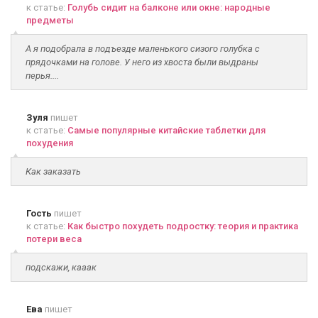
к статье:
Голубь сидит на балконе или окне: народные
предметы
А я подобрала в подъезде маленького сизого голубка с
прядочками на голове. У него из хвоста были выдраны
перья....
Зуля
пишет
к статье:
Самые популярные китайские таблетки для
похудения
Как заказать
Гость
пишет
к статье:
Как быстро похудеть подростку: теория и практика
потери веса
подскажи, кааак
Ева
пишет