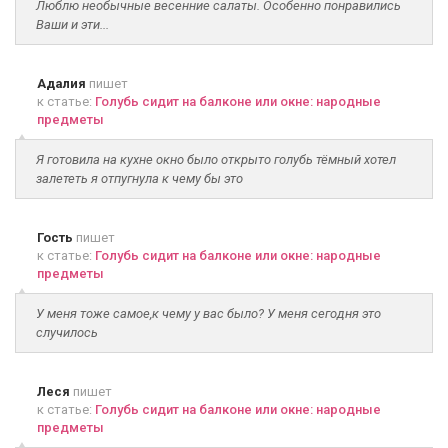
Люблю необычные весенние салаты. Особенно понравились
Ваши и эти...
Адалия
пишет
к статье:
Голубь сидит на балконе или окне: народные
предметы
Я готовила на кухне окно было открыто голубь тёмный хотел
залететь я отпугнула к чему бы это
Гость
пишет
к статье:
Голубь сидит на балконе или окне: народные
предметы
У меня тоже самое,к чему у вас было? У меня сегодня это
случилось
Леся
пишет
к статье:
Голубь сидит на балконе или окне: народные
предметы