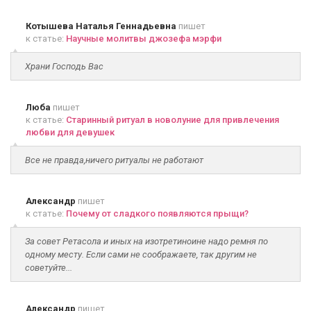
Котышева Наталья Геннадьевна
пишет
к статье:
Научные молитвы джозефа мэрфи
Храни Господь Вас
Люба
пишет
к статье:
Старинный ритуал в новолуние для привлечения
любви для девушек
Все не правда,ничего ритуалы не работают
Александр
пишет
к статье:
Почему от сладкого появляются прыщи?
За совет Ретасола и иных на изотретиноине надо ремня по
одному месту. Если сами не соображаете, так другим не
советуйте...
Александр
пишет