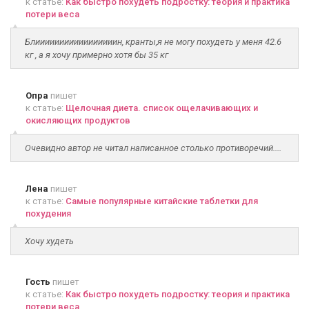
к статье:
Как быстро похудеть подростку: теория и практика
потери веса
Блииииииииииииииииин, кранты,я не могу похудеть у меня 42.6
кг , а я хочу примерно хотя бы 35 кг
Опра
пишет
к статье:
Щелочная диета. список ощелачивающих и
окисляющих продуктов
Очевидно автор не читал написанное столько противоречий....
Лена
пишет
к статье:
Самые популярные китайские таблетки для
похудения
Хочу худеть
Гость
пишет
к статье:
Как быстро похудеть подростку: теория и практика
потери веса