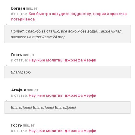
Богдан
пишет
к статье:
Как быстро похудеть подростку: теория и практика
потери веса
Привет. Спасибо за статью, всё ясно и без воды. Также читал
похожее на https://save24.me/
Гость
пишет
к статье:
Научные молитвы джозефа мэрфи
Благодарю
Агафья
пишет
к статье:
Научные молитвы джозефа мэрфи
БлагоЛарю! БлагоЛарю! БлагоДарю!
Гость
пишет
к статье:
Научные молитвы джозефа мэрфи