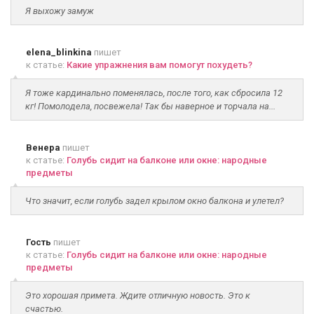
Я выхожу замуж
elena_blinkina
пишет
к статье:
Какие упражнения вам помогут похудеть?
Я тоже кардинально поменялась, после того, как сбросила 12
кг! Помолодела, посвежела! Так бы наверное и торчала на...
Венера
пишет
к статье:
Голубь сидит на балконе или окне: народные
предметы
Что значит, если голубь задел крылом окно балкона и улетел?
Гость
пишет
к статье:
Голубь сидит на балконе или окне: народные
предметы
Это хорошая примета. Ждите отличную новость. Это к
счастью.