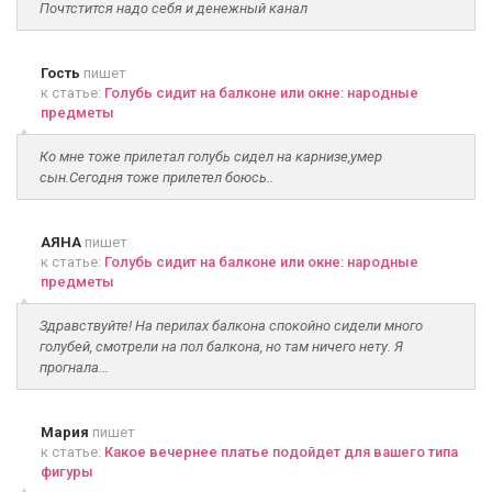
Почтстится надо себя и денежный канал
Гость
пишет
к статье:
Голубь сидит на балконе или окне: народные
предметы
Ко мне тоже прилетал голубь сидел на карнизе,умер
сын.Сегодня тоже прилетел боюсь..
АЯНА
пишет
к статье:
Голубь сидит на балконе или окне: народные
предметы
Здравствуйте! На перилах балкона спокойно сидели много
голубей, смотрели на пол балкона, но там ничего нету. Я
прогнала...
Мария
пишет
к статье:
Какое вечернее платье подойдет для вашего типа
фигуры