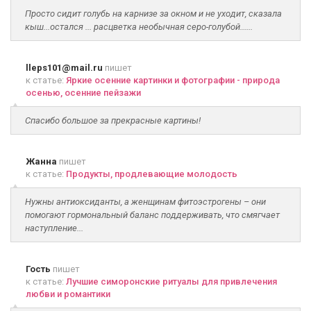
Просто сидит голубь на карнизе за окном и не уходит, сказала
кыш...остался ... расцветка необычная серо-голубой......
lleps101@mail.ru
пишет
к статье:
Яркие осенние картинки и фотографии - природа
осенью, осенние пейзажи
Спасибо большое за прекрасные картины!
Жанна
пишет
к статье:
Продукты, продлевающие молодость
Нужны антиоксиданты, а женщинам фитоэстрогены – они
помогают гормональный баланс поддерживать, что смягчает
наступление...
Гость
пишет
к статье:
Лучшие симоронские ритуалы для привлечения
любви и романтики