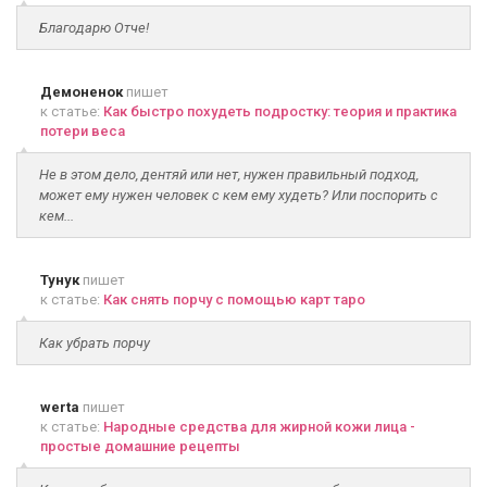
Благодарю Отче!
Демоненок
пишет
к статье:
Как быстро похудеть подростку: теория и практика
потери веса
Не в этом дело, дентяй или нет, нужен правильный подход,
может ему нужен человек с кем ему худеть? Или поспорить с
кем...
Тунук
пишет
к статье:
Как снять порчу с помощью карт таро
Как убрать порчу
werta
пишет
к статье:
Народные средства для жирной кожи лица -
простые домашние рецепты