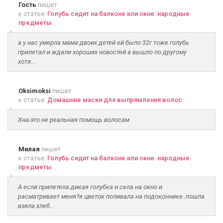
Гость
пишет
к статье:
Голубь сидит на балконе или окне: народные
предметы
а у нас умерла мама двоих детей ей было 32г тоже голубь
прилетал и ждали хороших новостей а вышло по другому
хотя...
Oksimoksi
пишет
к статье:
Домашние маски для выпрямления волос
Хна-это не реальная помощь волосам
Милая
пишет
к статье:
Голубь сидит на балконе или окне: народные
предметы
А если прилетела дикая голубка и села на окно и
расматривает меня?я цветок поливала на подоконнике..пошла
взяла хлеб...