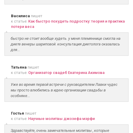
Василиса
пишет
к статье:
Как быстро похудеть подростку: теория и практика
потери веса
быстро не стоит вообще худеть. у меня племяннице смогла на
диете венеры шариповой. консультация диетолога оказалась
для...
Татьяна
пишет
к статье:
Организатор свадеб Екатерина Акимова
Уже во время первой встречи с руководителем Лавки чудес
мы просто влюбились в идею организации свадьбы в
особняке...
Гостья
пишет
к статье:
Научные молитвы джозефа мэрфи
Здравствуйте, очень замечательные молитвы , которые