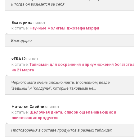
и тогда он возьмется за себя
Екатерина
пишет
к статье:
Научные молитвы джозефа мэрфи
Благодарю
vERA12
пишет
к статье:
Талисман для сохранения и приумножения богатства
на 21 марта
Чёрного мага очень сложно найти. В основном, везде
"ведьмы" и "колдуны", которые таковыми не...
Наталья Олейник
пишет
к статье:
Щелочная диета. список ощелачивающих и
окисляющих продуктов
Протоворечия в составе продуктов в разных таблицах.