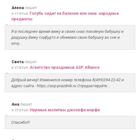
Алена
пишет
к статье:
Голубь сидит на балконе или окне: народные
предметы
Я в последнее время вижу в своих снах покойную бабушку и
дедушку.Вижу соң, будто я обнимаю свою бабушку во сне и
хочу...
Света
пишет
к статье:
Агентство праздников ASP Alliance
Добрый вечер! Изменился номер телефона 8(499)394-22-42 и
адрес сайта - https://asp-prazdnik.ru Отредактируйте...
Ана
пишет
к статье:
Научные молитвы джозефа мэрфи
Спасибо!!!