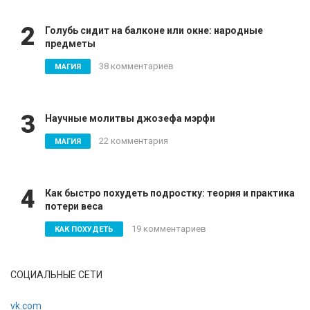
2
Голубь сидит на балконе или окне: народные
предметы
38 комментариев
МАГИЯ
3
Научные молитвы джозефа мэрфи
22 комментария
МАГИЯ
4
Как быстро похудеть подростку: теория и практика
потери веса
19 комментариев
КАК ПОХУДЕТЬ
СОЦИАЛЬНЫЕ СЕТИ
vk.com