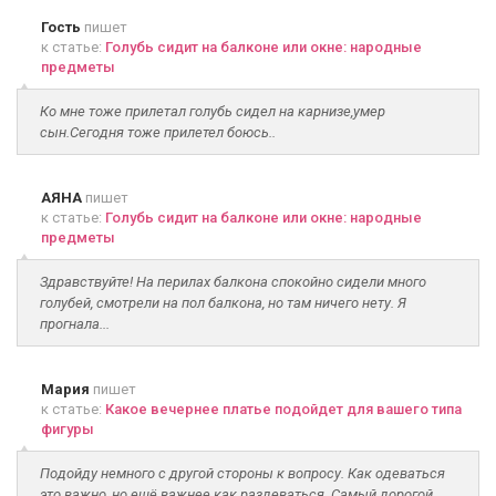
Гость
пишет
к статье:
Голубь сидит на балконе или окне: народные
предметы
Ко мне тоже прилетал голубь сидел на карнизе,умер
сын.Сегодня тоже прилетел боюсь..
АЯНА
пишет
к статье:
Голубь сидит на балконе или окне: народные
предметы
Здравствуйте! На перилах балкона спокойно сидели много
голубей, смотрели на пол балкона, но там ничего нету. Я
прогнала...
Мария
пишет
к статье:
Какое вечернее платье подойдет для вашего типа
фигуры
Подойду немного с другой стороны к вопросу. Как одеваться
это важно, но ещё важнее как раздеваться. Самый дорогой