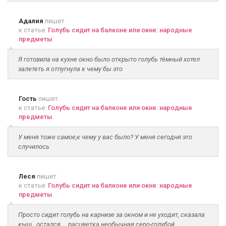
Адалия
пишет
к статье:
Голубь сидит на балконе или окне: народные
предметы
Я готовила на кухне окно было открыто голубь тёмный хотел
залететь я отпугнула к чему бы это
Гость
пишет
к статье:
Голубь сидит на балконе или окне: народные
предметы
У меня тоже самое,к чему у вас было? У меня сегодня это
случилось
Леся
пишет
к статье:
Голубь сидит на балконе или окне: народные
предметы
Просто сидит голубь на карнизе за окном и не уходит, сказала
кыш...остался ... расцветка необычная серо-голубой......