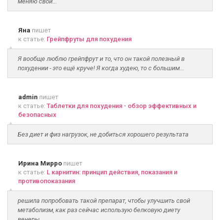
меняю свои...
Яна
пишет
к статье:
Грейпфруты для похудения
Я вообще люблю грейпфрут и то, что он такой полезный в
похудении - это ещё круче! Я когда худею, то с большим...
admin
пишет
к статье:
Таблетки для похудения - обзор эффективных и
безопасных
Без диет и физ нагрузок, не добиться хорошего результата
Ирина Мирро
пишет
к статье:
L карнитин: принцип действия, показания и
противопоказания
решила попробовать такой препарат, чтобы улучшить свой
метаболизм, как раз сейчас использую белковую диету
венеры...