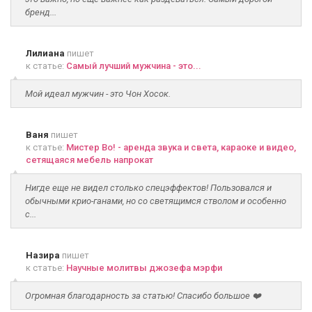
бренд...
Лилиана
пишет
к статье:
Самый лучший мужчина - это...
Мой идеал мужчин - это Чон Хосок.
Ваня
пишет
к статье:
Мистер Во! - аренда звука и света, караоке и видео,
сетящаяся мебель напрокат
Нигде еще не видел столько спецэффектов! Пользовался и
обычными крио-ганами, но со светящимся стволом и особенно
с...
Назира
пишет
к статье:
Научные молитвы джозефа мэрфи
Огромная благодарность за статью! Спасибо большое ❤️