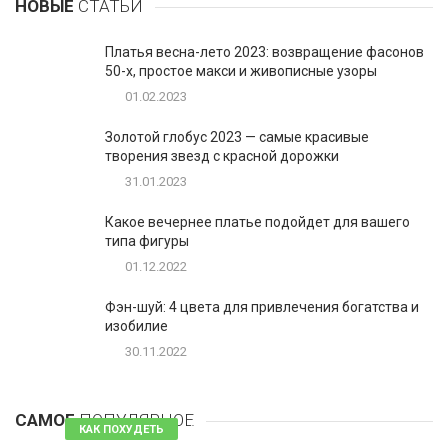
НОВЫЕ
СТАТЬИ
Платья весна-лето 2023: возвращение фасонов
50-х, простое макси и живописные узоры
01.02.2023
Золотой глобус 2023 — самые красивые
творения звезд с красной дорожки
31.01.2023
Какое вечернее платье подойдет для вашего
типа фигуры
01.12.2022
Фэн-шуй: 4 цвета для привлечения богатства и
изобилие
30.11.2022
1
Таблетки для похудения - обзор эффективных и
безопасных
САМОЕ
ПОПУЛЯРНОЕ
81 комментарий
КАК ПОХУДЕТЬ