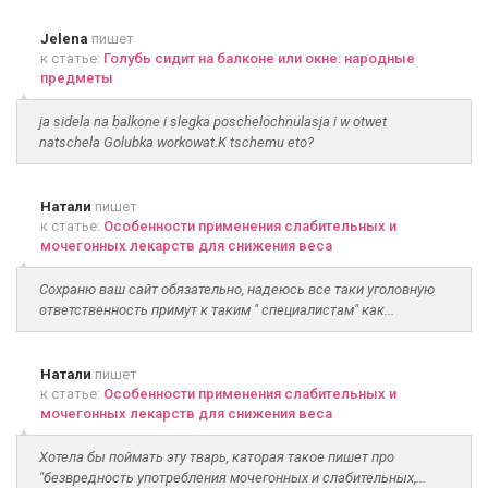
Jelena
пишет
к статье:
Голубь сидит на балконе или окне: народные
предметы
ja sidela na balkone i slegka poschelochnulasja i w otwet
natschela Golubka workowat.K tschemu eto?
Натали
пишет
к статье:
Особенности применения слабительных и
мочегонных лекарств для снижения веса
Сохраню ваш сайт обязательно, надеюсь все таки уголовную
ответственность примут к таким " специалистам" как...
Натали
пишет
к статье:
Особенности применения слабительных и
мочегонных лекарств для снижения веса
Хотела бы поймать эту тварь, каторая такое пишет про
"безвредность употребления мочегонных и слабительных,...