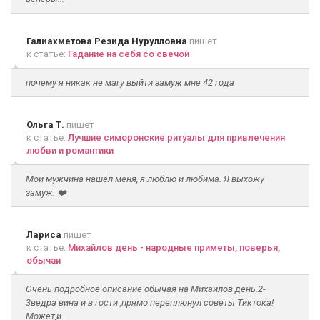
Галиахметова Резида Нурулловна
пишет
к статье:
Гадание на себя со свечой
почему я никак не магу выйти замуж мне 42 года
Ольга Т.
пишет
к статье:
Лучшие симоронские ритуалы для привлечения
любви и романтики
Мой мужчина нашёл меня, я люблю и любима. Я выхожу
замуж. ❤️
Лариса
пишет
к статье:
Михайлов день - народные приметы, поверья,
обычаи
Очень подробное описание обычая на Михайлов день.2-
3ведра вина и в гости ,прямо переплюнул советы Тиктока!
Может,и...