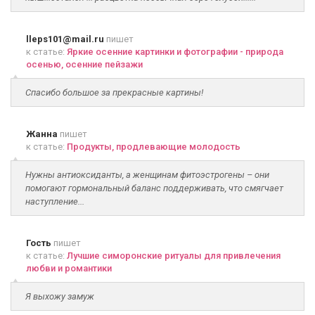
lleps101@mail.ru
пишет
к статье:
Яркие осенние картинки и фотографии - природа
осенью, осенние пейзажи
Спасибо большое за прекрасные картины!
Жанна
пишет
к статье:
Продукты, продлевающие молодость
Нужны антиоксиданты, а женщинам фитоэстрогены – они
помогают гормональный баланс поддерживать, что смягчает
наступление...
Гость
пишет
к статье:
Лучшие симоронские ритуалы для привлечения
любви и романтики
Я выхожу замуж