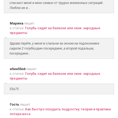
спасают меня и мою семью от трудно жизненных ситуаций .
Люблю их и...
Марина
пишет
к статье:
Голубь сидит на балконе или окне: народные
предметы
Здравствуйте, у меня в спальни за окном на подоконнике
сидели 2 голубя,один посередине, а второй подальше,
посередине...
н5нн55н6
пишет
к статье:
Голубь сидит на балконе или окне: народные
предметы
55а75
Гость
пишет
к статье:
Как быстро похудеть подростку: теория и практика
потери веса