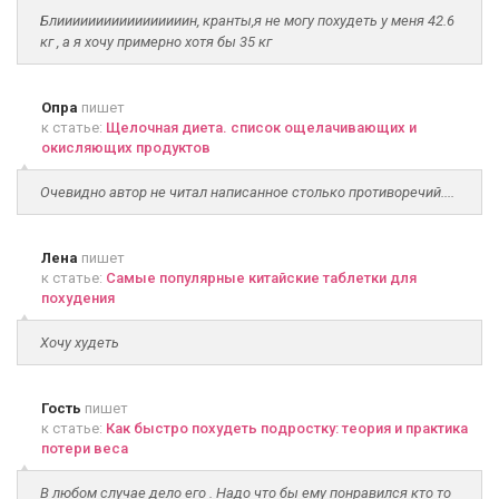
Блииииииииииииииииин, кранты,я не могу похудеть у меня 42.6
кг , а я хочу примерно хотя бы 35 кг
Опра
пишет
к статье:
Щелочная диета. список ощелачивающих и
окисляющих продуктов
Очевидно автор не читал написанное столько противоречий....
Лена
пишет
к статье:
Самые популярные китайские таблетки для
похудения
Хочу худеть
Гость
пишет
к статье:
Как быстро похудеть подростку: теория и практика
потери веса
В любом случае дело его . Надо что бы ему понравился кто то