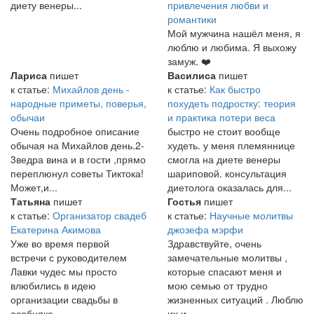
диету венеры...
привлечения любви и
романтики
Мой мужчина нашёл меня, я
люблю и любима. Я выхожу
замуж. ❤️
Лариса
пишет
Василиса
пишет
к статье:
Михайлов день -
к статье:
Как быстро
народные приметы, поверья,
похудеть подростку: теория
обычаи
и практика потери веса
Очень подробное описание
быстро не стоит вообще
обычая на Михайлов день.2-
худеть. у меня племяннице
3ведра вина и в гости ,прямо
смогла на диете венеры
переплюнул советы Тиктока!
шариповой. консультация
Может,и...
диетолога оказалась для...
Татьяна
пишет
Гостья
пишет
к статье:
Организатор свадеб
к статье:
Научные молитвы
Екатерина Акимова
джозефа мэрфи
Уже во время первой
Здравствуйте, очень
встречи с руководителем
замечательные молитвы ,
Лавки чудес мы просто
которые спасают меня и
влюбились в идею
мою семью от трудно
организации свадьбы в
жизненных ситуаций . Люблю
особняке...
их и...