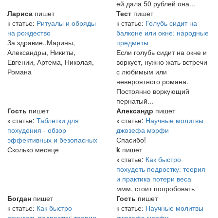
ей дала 50 рублей она...
Лариса
пишет
Тест
пишет
к статье:
Ритуалы и обряды
к статье:
Голубь сидит на
на рождество
балконе или окне: народные
За здравие..Марины,
предметы
Александры, Никиты,
Если голубь сидит на окне и
Евгении, Артема, Николая,
воркует, нужно жать встречи
Романа
с любимым или
невероятного романа.
Постоянно воркующий
пернатый...
Гость
пишет
Александр
пишет
к статье:
Таблетки для
к статье:
Научные молитвы
похудения - обзор
джозефа мэрфи
эффективных и безопасных
Спасибо!
Сколько месяце
k
пишет
к статье:
Как быстро
похудеть подростку: теория
и практика потери веса
ммм, стоит попробовать
Богдан
пишет
Гость
пишет
к статье:
Как быстро
к статье:
Научные молитвы
похудеть подростку: теория
джозефа мэрфи