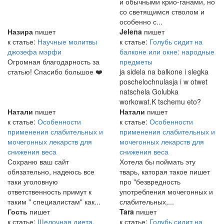
и обычными крио-ганами, но
со светящимся стволом и
особенно с...
Назира
пишет
Jelena
пишет
к статье:
Научные молитвы
к статье:
Голубь сидит на
джозефа мэрфи
балконе или окне: народные
Огромная благодарность за
предметы
статью! Спасибо большое ❤️
ja sidela na balkone i slegka
poschelochnulasja i w otwet
natschela Golubka
workowat.K tschemu eto?
Натали
пишет
Натали
пишет
к статье:
Особенности
к статье:
Особенности
применения слабительных и
применения слабительных и
мочегонных лекарств для
мочегонных лекарств для
снижения веса
снижения веса
Сохраню ваш сайт
Хотела бы поймать эту
обязательно, надеюсь все
тварь, каторая такое пишет
таки уголовную
про "безвредность
ответственность примут к
употребления мочегонных и
таким " специалистам" как...
слабительных,...
Гость
пишет
Tara
пишет
к статье:
Щелочная диета.
к статье:
Голубь сидит на