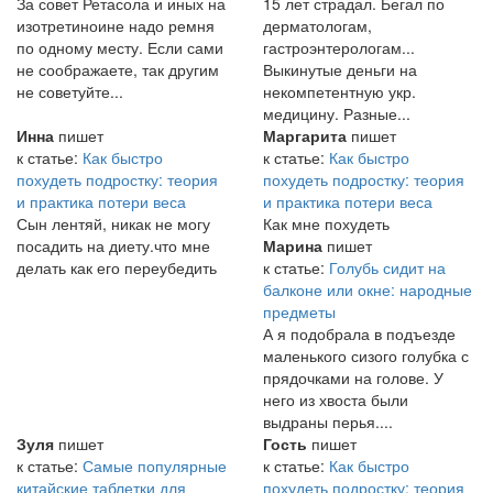
За совет Ретасола и иных на
15 лет страдал. Бегал по
изотретиноине надо ремня
дерматологам,
по одному месту. Если сами
гастроэнтерологам...
не соображаете, так другим
Выкинутые деньги на
не советуйте...
некомпетентную укр.
медицину. Разные...
Инна
пишет
Маргарита
пишет
к статье:
Как быстро
к статье:
Как быстро
похудеть подростку: теория
похудеть подростку: теория
и практика потери веса
и практика потери веса
Сын лентяй, никак не могу
Как мне похудеть
посадить на диету.что мне
Марина
пишет
делать как его переубедить
к статье:
Голубь сидит на
балконе или окне: народные
предметы
А я подобрала в подъезде
маленького сизого голубка с
прядочками на голове. У
него из хвоста были
выдраны перья....
Зуля
пишет
Гость
пишет
к статье:
Самые популярные
к статье:
Как быстро
китайские таблетки для
похудеть подростку: теория