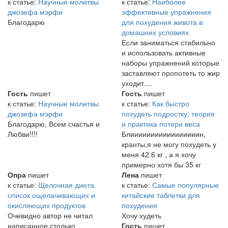
к статье:
Научные молитвы
к статье:
Наиболее
джозефа мэрфи
эффективные упражнения
Благодарю
для похудения живота в
домашних условиях
Если заниматься стабильно
и использовать активные
наборы упражнений которые
заставляют пропотеть то жир
уходит....
Гость
пишет
Гость
пишет
к статье:
Научные молитвы
к статье:
Как быстро
джозефа мэрфи
похудеть подростку: теория
Благодарю, Всем счастья и
и практика потери веса
Любви!!!!
Блииииииииииииииииин,
кранты,я не могу похудеть у
меня 42.6 кг , а я хочу
примерно хотя бы 35 кг
Опра
пишет
Лена
пишет
к статье:
Щелочная диета.
к статье:
Самые популярные
список ощелачивающих и
китайские таблетки для
окисляющих продуктов
похудения
Очевидно автор не читал
Хочу худеть
написанное столько
Гость
пишет