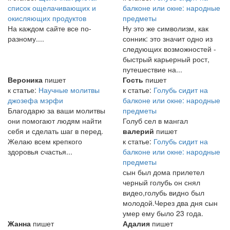
список ощелачивающих и
балконе или окне: народные
окисляющих продуктов
предметы
На каждом сайте все по-
Ну это же символизм, как
разному....
сонник: это значит одно из
следующих возможностей -
быстрый карьерный рост,
путешествие на...
Вероника
пишет
Гость
пишет
к статье:
Научные молитвы
к статье:
Голубь сидит на
джозефа мэрфи
балконе или окне: народные
Благодарю за ваши молитвы
предметы
они помогают людям найти
Голуб сел в мангал
себя и сделать шаг в перед.
валерий
пишет
Желаю всем крепкого
к статье:
Голубь сидит на
здоровья счастья...
балконе или окне: народные
предметы
сын был дома прилетел
черный голубь он снял
видео,голубь видно был
молодой.Через два дня сын
умер ему было 23 года.
Жанна
пишет
Адалия
пишет