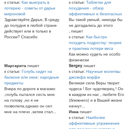
к статье:
Как выиграть в
к статье:
Таблетки для
лотерею - советы от дарьи
похудения - обзор
мироновой
эффективных и безопасных
Здравствуйте Дарья, В среду
Вы такой умный, никогда бы
до полудня в любой стране
не догадались до этого
действует или в только в
.
пишет
России? Спасибо
к статье:
Как быстро
похудеть подростку: теория
и практика потери веса
Как можно худеть не особо
физически
Маргарита
пишет
Sergey
пишет
к статье:
Голубь сидит на
к статье:
Научные молитвы
балконе или окне: народные
джозефа мэрфи
предметы
Великая сила Веры творит
Вчера по дороге в магазин
чудеса ! Бог чудотворец ! Он
,голубь пытался сесть мне
в каждом из нас , любите Его
на голову ,но я не
(ближнего) и в Вашей жизни
позволила,однако он сел
начнут...
мне на плечо ,затем стал...
Инна
пишет
к статье:
Наиболее
эффективные упражнения
для похудения живота в