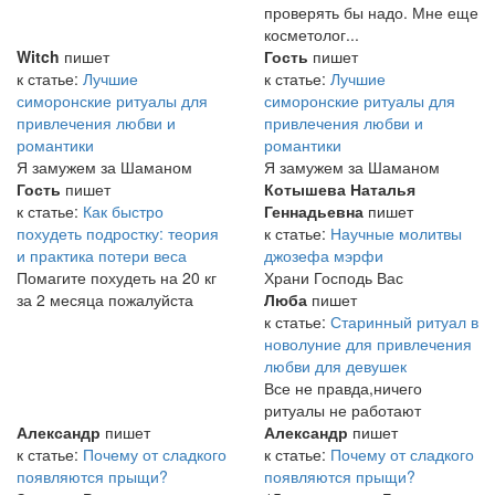
проверять бы надо. Мне еще
косметолог...
Witch
пишет
Гость
пишет
к статье:
Лучшие
к статье:
Лучшие
симоронские ритуалы для
симоронские ритуалы для
привлечения любви и
привлечения любви и
романтики
романтики
Я замужем за Шаманом
Я замужем за Шаманом
Гость
пишет
Котышева Наталья
к статье:
Как быстро
Геннадьевна
пишет
похудеть подростку: теория
к статье:
Научные молитвы
и практика потери веса
джозефа мэрфи
Помагите похудеть на 20 кг
Храни Господь Вас
за 2 месяца пожалуйста
Люба
пишет
к статье:
Старинный ритуал в
новолуние для привлечения
любви для девушек
Все не правда,ничего
ритуалы не работают
Александр
пишет
Александр
пишет
к статье:
Почему от сладкого
к статье:
Почему от сладкого
появляются прыщи?
появляются прыщи?