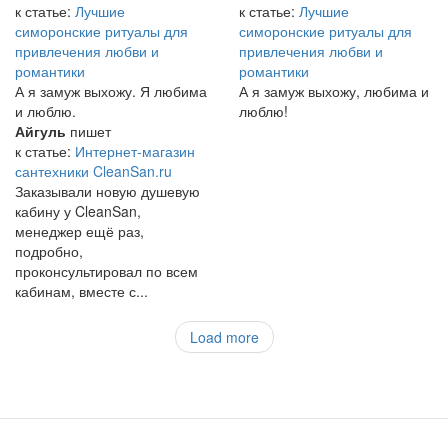
к статье:
Лучшие
к статье:
Лучшие
симоронские ритуалы для
симоронские ритуалы для
привлечения любви и
привлечения любви и
романтики
романтики
А я замуж выхожу. Я любима
А я замуж выхожу, любима и
и люблю.
люблю!
Айгуль
пишет
к статье:
Интернет-магазин
сантехники CleanSan.ru
Заказывали новую душевую
кабину у CleanSan,
менеджер ещё раз,
подробно,
проконсультировал по всем
кабинам, вместе с...
Load more