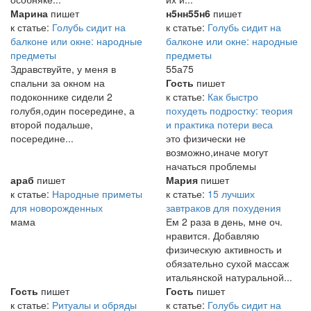
Марина
пишет
н5нн55н6
пишет
к статье:
Голубь сидит на
к статье:
Голубь сидит на
балконе или окне: народные
балконе или окне: народные
предметы
предметы
Здравствуйте, у меня в
55а75
спальни за окном на
Гость
пишет
подоконнике сидели 2
к статье:
Как быстро
голубя,один посередине, а
похудеть подростку: теория
второй подальше,
и практика потери веса
посередине...
это физически не
возможно,иначе могут
начаться проблемы
араб
пишет
Мария
пишет
к статье:
Народные приметы
к статье:
15 лучших
для новорожденных
завтраков для похудения
мама
Ем 2 раза в день, мне оч.
нравится. Добавляю
физическую активность и
обязательно сухой массаж
итальянской натуральной...
Гость
пишет
Гость
пишет
к статье:
Ритуалы и обряды
к статье:
Голубь сидит на