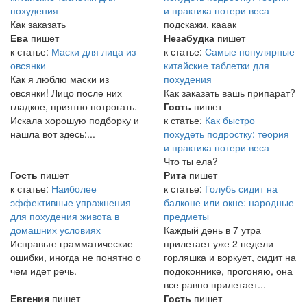
похудения
и практика потери веса
Как заказать
подскажи, кааак
Ева
пишет
Незабудка
пишет
к статье:
Маски для лица из
к статье:
Самые популярные
овсянки
китайские таблетки для
Как я люблю маски из
похудения
овсянки! Лицо после них
Как заказать вашь припарат?
гладкое, приятно потрогать.
Гость
пишет
Искала хорошую подборку и
к статье:
Как быстро
нашла вот здесь:...
похудеть подростку: теория
и практика потери веса
Что ты ела?
Гость
пишет
Рита
пишет
к статье:
Наиболее
к статье:
Голубь сидит на
эффективные упражнения
балконе или окне: народные
для похудения живота в
предметы
домашних условиях
Каждый день в 7 утра
Исправьте грамматические
прилетает уже 2 недели
ошибки, иногда не понятно о
горляшка и воркует, сидит на
чем идет речь.
подоконнике, прогоняю, она
все равно прилетает...
Евгения
пишет
Гость
пишет