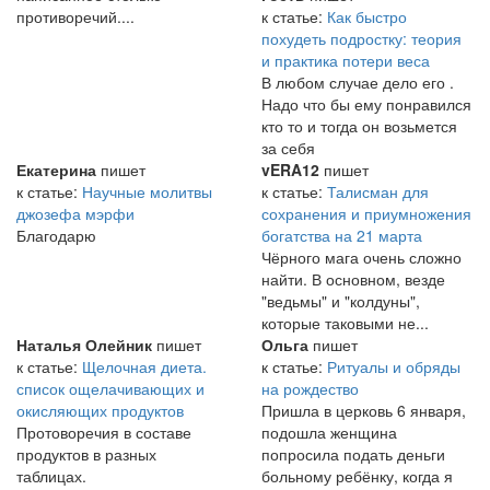
противоречий....
к статье:
Как быстро
похудеть подростку: теория
и практика потери веса
В любом случае дело его .
Надо что бы ему понравился
кто то и тогда он возьмется
за себя
Екатерина
пишет
vERA12
пишет
к статье:
Научные молитвы
к статье:
Талисман для
джозефа мэрфи
сохранения и приумножения
Благодарю
богатства на 21 марта
Чёрного мага очень сложно
найти. В основном, везде
"ведьмы" и "колдуны",
которые таковыми не...
Наталья Олейник
пишет
Ольга
пишет
к статье:
Щелочная диета.
к статье:
Ритуалы и обряды
список ощелачивающих и
на рождество
окисляющих продуктов
Пришла в церковь 6 января,
Протоворечия в составе
подошла женщина
продуктов в разных
попросила подать деньги
таблицах.
больному ребёнку, когда я