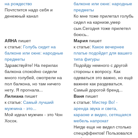
на рождество
балконе или окне: народные
Почтстится надо себя и
предметы
денежный канал
Ко мне тоже прилетал голубь
сидел на карнизе,умер
сын.Сегодня тоже прилетел
боюсь..
АЯНА
пишет
Мария
пишет
к статье:
Голубь сидит на
к статье:
Какое вечернее
балконе или окне: народные
платье подойдет для вашего
предметы
типа фигуры
Здравствуйте! На перилах
Подойду немного с другой
балкона спокойно сидели
стороны к вопросу. Как
много голубей, смотрели на
одеваться это важно, но ещё
пол балкона, но там ничего
важнее как раздеваться.
нету. Я прогнала...
Самый дорогой бренд...
Лилиана
пишет
Ваня
пишет
к статье:
Самый лучший
к статье:
Мистер Во! -
мужчина - это...
аренда звука и света,
Мой идеал мужчин - это Чон
караоке и видео, сетящаяся
Хосок.
мебель напрокат
Нигде еще не видел столько
спецэффектов! Пользовался