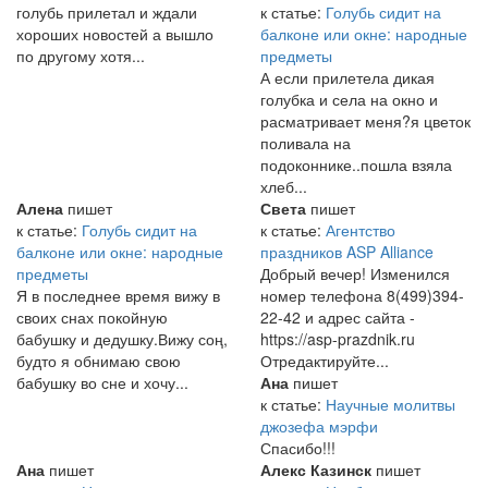
голубь прилетал и ждали
к статье:
Голубь сидит на
хороших новостей а вышло
балконе или окне: народные
по другому хотя...
предметы
А если прилетела дикая
голубка и села на окно и
расматривает меня?я цветок
поливала на
подоконнике..пошла взяла
хлеб...
Алена
пишет
Света
пишет
к статье:
Голубь сидит на
к статье:
Агентство
балконе или окне: народные
праздников ASP Alliance
предметы
Добрый вечер! Изменился
Я в последнее время вижу в
номер телефона 8(499)394-
своих снах покойную
22-42 и адрес сайта -
бабушку и дедушку.Вижу соң,
https://asp-prazdnik.ru
будто я обнимаю свою
Отредактируйте...
бабушку во сне и хочу...
Ана
пишет
к статье:
Научные молитвы
джозефа мэрфи
Спасибо!!!
Ана
пишет
Алекс Казинск
пишет