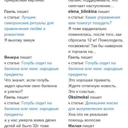
смягчает наступление...
Гость
пишет
elena_blinkina
пишет
к статье:
Лучшие
к статье:
Какие упражнения
симоронские ритуалы для
вам помогут похудеть?
привлечения любви и
Я тоже кардинально
романтики
поменялась, после того, как
Я выхожу замуж
сбросила 12 кг! Помолодела,
посвежела! Так бы наверное
и торчала на...
Венера
пишет
Гость
пишет
к статье:
Голубь сидит на
к статье:
Голубь сидит на
балконе или окне: народные
балконе или окне: народные
предметы
предметы
Что значит, если голубь
Это хорошая примета.
задел крылом окно балкона
Ждите отличную новость.
и улетел?
Это к счастью.
Гость
пишет
Oksimoksi
пишет
к статье:
Голубь сидит на
к статье:
Домашние маски
балконе или окне: народные
для выпрямления волос
предметы
Хна-это не реальная
а у нас умерла мама двоих
помощь волосам
детей ей было 32г тоже
Милая
пишет