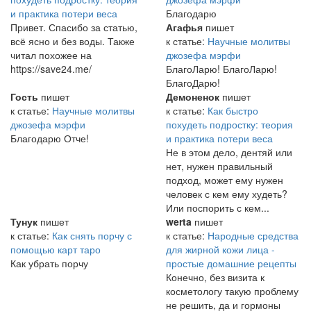
и практика потери веса
Благодарю
Привет. Спасибо за статью,
Агафья
пишет
всё ясно и без воды. Также
к статье:
Научные молитвы
читал похожее на
джозефа мэрфи
https://save24.me/
БлагоЛарю! БлагоЛарю!
БлагоДарю!
Гость
пишет
Демоненок
пишет
к статье:
Научные молитвы
к статье:
Как быстро
джозефа мэрфи
похудеть подростку: теория
Благодарю Отче!
и практика потери веса
Не в этом дело, дентяй или
нет, нужен правильный
подход, может ему нужен
человек с кем ему худеть?
Или поспорить с кем...
Тунук
пишет
werta
пишет
к статье:
Как снять порчу с
к статье:
Народные средства
помощью карт таро
для жирной кожи лица -
Как убрать порчу
простые домашние рецепты
Конечно, без визита к
косметологу такую проблему
не решить, да и гормоны