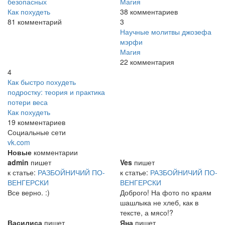
безопасных
Магия
Как похудеть
38 комментариев
81 комментарий
3
Научные молитвы джозефа
мэрфи
Магия
22 комментария
4
Как быстро похудеть
подростку: теория и практика
потери веса
Как похудеть
19 комментариев
Социальные сети
vk.com
Новые
комментарии
admin
пишет
Ves
пишет
к статье:
РАЗБОЙНИЧИЙ ПО-
к статье:
РАЗБОЙНИЧИЙ ПО-
ВЕНГЕРСКИ
ВЕНГЕРСКИ
Все верно. :)
Доброго! На фото по краям
шашлыка не хлеб, как в
тексте, а мясо!?
Василиса
пишет
Яна
пишет