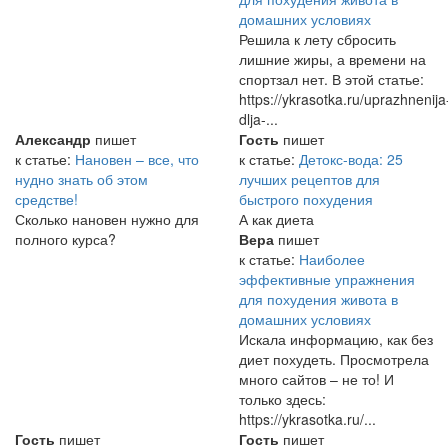
домашних условиях
Решила к лету сбросить
лишние жиры, а времени на
спортзал нет. В этой статье:
https://ykrasotka.ru/uprazhnenija
dlja-...
Александр
пишет
Гость
пишет
к статье:
Нановен – все, что
к статье:
Детокс-вода: 25
нудно знать об этом
лучших рецептов для
средстве!
быстрого похудения
Сколько нановен нужно для
А как диета
полного курса?
Вера
пишет
к статье:
Наиболее
эффективные упражнения
для похудения живота в
домашних условиях
Искала информацию, как без
диет похудеть. Просмотрела
много сайтов – не то! И
только здесь:
https://ykrasotka.ru/...
Гость
пишет
Гость
пишет