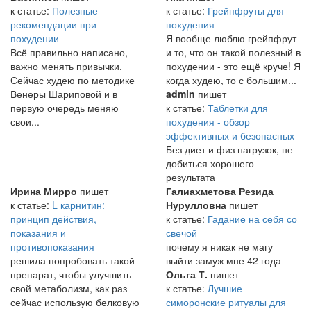
к статье:
Полезные
к статье:
Грейпфруты для
рекомендации при
похудения
похудении
Я вообще люблю грейпфрут
Всё правильно написано,
и то, что он такой полезный в
важно менять привычки.
похудении - это ещё круче! Я
Сейчас худею по методике
когда худею, то с большим...
Венеры Шариповой и в
admin
пишет
первую очередь меняю
к статье:
Таблетки для
свои...
похудения - обзор
эффективных и безопасных
Без диет и физ нагрузок, не
добиться хорошего
результата
Ирина Мирро
пишет
Галиахметова Резида
к статье:
L карнитин:
Нурулловна
пишет
принцип действия,
к статье:
Гадание на себя со
показания и
свечой
противопоказания
почему я никак не магу
решила попробовать такой
выйти замуж мне 42 года
препарат, чтобы улучшить
Ольга Т.
пишет
свой метаболизм, как раз
к статье:
Лучшие
сейчас использую белковую
симоронские ритуалы для