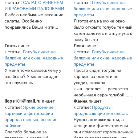
к статье:
САЛАТ С РЕВЕНЕМ
к статье:
Голубь сидит на
И КРАБОВЫМИ ПАЛОЧКАМИ
балконе или окне: народные
Люблю необычные весенние
предметы
салаты. Особенно
Я готовила на кухне окно
понравились Ваши и эти...
было открыто голубь тёмный
хотел залететь я отпугнула к
чему бы это
Гость
пишет
Леся
пишет
к статье:
Голубь сидит на
к статье:
Голубь сидит на
балконе или окне: народные
балконе или окне: народные
предметы
предметы
У меня тоже самое,к чему у
Просто сидит голубь на
вас было? У меня сегодня
карнизе за окном и не
это случилось
уходит, сказала
кыш...остался ... расцветка
необычная серо-голубой......
lleps101@mail.ru
пишет
Жанна
пишет
к статье:
Яркие осенние
к статье:
Продукты,
картинки и фотографии -
продлевающие молодость
природа осенью, осенние
Нужны антиоксиданты, а
пейзажи
женщинам фитоэстрогены –
Спасибо большое за
они помогают гормональный
прекрасные картины!
баланс поддерживать, что