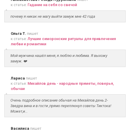
к статье:
Гадание на себя со свечой
почему я никак не магу выйти замуж мне 42 года
Ольга Т.
пишет
к статье:
Лучшие симоронские ритуалы для привлечения
любви и романтики
Мой мужчина нашёл меня, я люблю и любима. Я выхожу
замуж. ❤️
Лариса
пишет
к статье:
Михайлов день - народные приметы, поверья,
обычаи
Очень подробное описание обычая на Михайлов день.2-
3ведра вина и в гости ,прямо переплюнул советы Тиктока!
Может,и...
Василиса
пишет