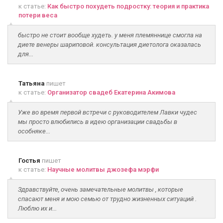
к статье:
Как быстро похудеть подростку: теория и практика
потери веса
быстро не стоит вообще худеть. у меня племяннице смогла на
диете венеры шариповой. консультация диетолога оказалась
для...
Татьяна
пишет
к статье:
Организатор свадеб Екатерина Акимова
Уже во время первой встречи с руководителем Лавки чудес
мы просто влюбились в идею организации свадьбы в
особняке...
Гостья
пишет
к статье:
Научные молитвы джозефа мэрфи
Здравствуйте, очень замечательные молитвы , которые
спасают меня и мою семью от трудно жизненных ситуаций .
Люблю их и...