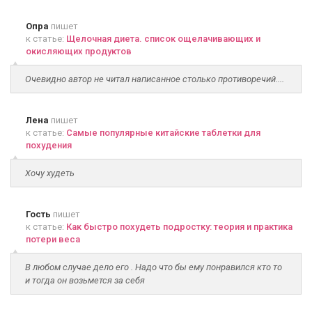
Опра
пишет
к статье:
Щелочная диета. список ощелачивающих и
окисляющих продуктов
Очевидно автор не читал написанное столько противоречий....
Лена
пишет
к статье:
Самые популярные китайские таблетки для
похудения
Хочу худеть
Гость
пишет
к статье:
Как быстро похудеть подростку: теория и практика
потери веса
В любом случае дело его . Надо что бы ему понравился кто то
и тогда он возьмется за себя