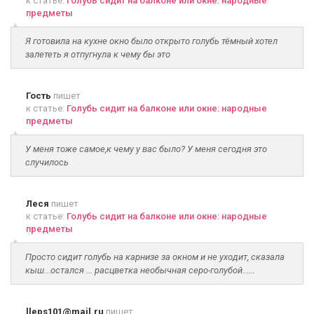
к статье:
Голубь сидит на балконе или окне: народные
предметы
Я готовила на кухне окно было открыто голубь тёмный хотел
залететь я отпугнула к чему бы это
Гость
пишет
к статье:
Голубь сидит на балконе или окне: народные
предметы
У меня тоже самое,к чему у вас было? У меня сегодня это
случилось
Леся
пишет
к статье:
Голубь сидит на балконе или окне: народные
предметы
Просто сидит голубь на карнизе за окном и не уходит, сказала
кыш...остался ... расцветка необычная серо-голубой......
lleps101@mail.ru
пишет