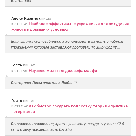
Благодарю
Алекс Казинск
пишет
к статье:
Наиболее эффективные упражнения для похудения
живота в домашних условиях
Если заниматься стабильно и использовать активные наборы
упражнений которые заставляют пропотеть то жир уходит....
Гость
пишет
к статье:
Научные молитвы джозефа мэрфи
Благодарю, Всем счастья и Любви!!!!
Гость
пишет
к статье:
Как быстро похудеть подростку: теория и практика
потери веса
Блииииииииииииииииин, кранты,я не могу похудеть у меня 42.6
кг , а я хочу примерно хотя бы 35 кг