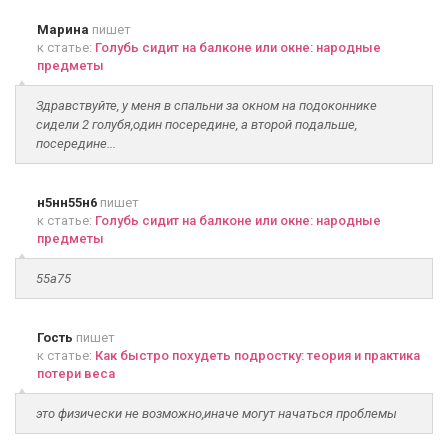
Марина
пишет
к статье:
Голубь сидит на балконе или окне: народные
предметы
Здравствуйте, у меня в спальни за окном на подоконнике
сидели 2 голубя,один посередине, а второй подальше,
посередине...
н5нн55н6
пишет
к статье:
Голубь сидит на балконе или окне: народные
предметы
55а75
Гость
пишет
к статье:
Как быстро похудеть подростку: теория и практика
потери веса
это физически не возможно,иначе могут начаться проблемы