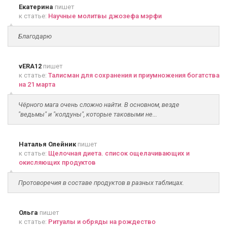
Екатерина
пишет
к статье:
Научные молитвы джозефа мэрфи
Благодарю
vERA12
пишет
к статье:
Талисман для сохранения и приумножения богатства
на 21 марта
Чёрного мага очень сложно найти. В основном, везде
"ведьмы" и "колдуны", которые таковыми не...
Наталья Олейник
пишет
к статье:
Щелочная диета. список ощелачивающих и
окисляющих продуктов
Протоворечия в составе продуктов в разных таблицах.
Ольга
пишет
к статье:
Ритуалы и обряды на рождество