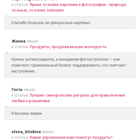
к статье:
Яркие осенние картинки и фотографии - природа
осенью, осенние пейзажи
Спасибо большое за прекрасные картины!
Жанна
пишет
к статье:
Продукты, продлевающие молодость
Нужны антиоксиданты, а женщинам фитоэстрогены – они
помогают гормональный баланс поддерживать, что смягчает
наступление...
Гость
пишет
к статье:
Лучшие симоронские ритуалы для привлечения
любви и романтики
Я выхожу замуж
elena_blinkina
пишет
к статье:
Какие упражнения вам помогут похудеть?