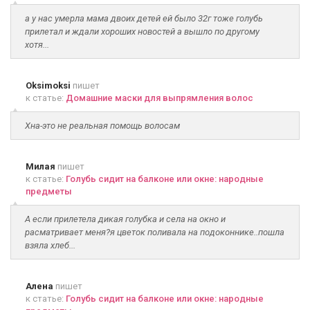
а у нас умерла мама двоих детей ей было 32г тоже голубь
прилетал и ждали хороших новостей а вышло по другому
хотя...
Oksimoksi
пишет
к статье:
Домашние маски для выпрямления волос
Хна-это не реальная помощь волосам
Милая
пишет
к статье:
Голубь сидит на балконе или окне: народные
предметы
А если прилетела дикая голубка и села на окно и
расматривает меня?я цветок поливала на подоконнике..пошла
взяла хлеб...
Алена
пишет
к статье:
Голубь сидит на балконе или окне: народные