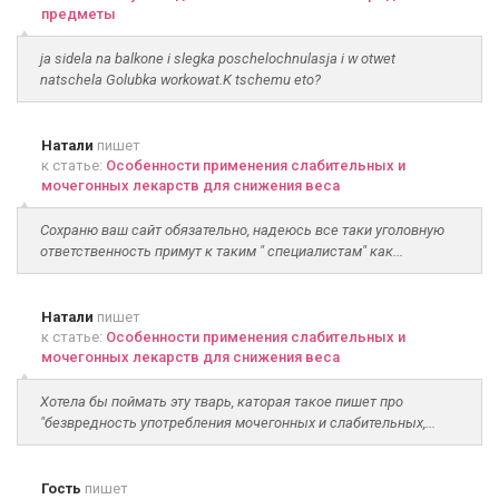
предметы
ja sidela na balkone i slegka poschelochnulasja i w otwet
natschela Golubka workowat.K tschemu eto?
Натали
пишет
к статье:
Особенности применения слабительных и
мочегонных лекарств для снижения веса
Сохраню ваш сайт обязательно, надеюсь все таки уголовную
ответственность примут к таким " специалистам" как...
Натали
пишет
к статье:
Особенности применения слабительных и
мочегонных лекарств для снижения веса
Хотела бы поймать эту тварь, каторая такое пишет про
"безвредность употребления мочегонных и слабительных,...
Гость
пишет