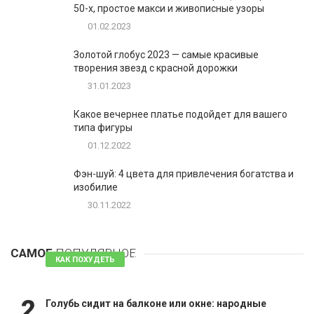
50-х, простое макси и живописные узоры
01.02.2023
Золотой глобус 2023 — самые красивые
творения звезд с красной дорожки
31.01.2023
Какое вечернее платье подойдет для вашего
типа фигуры
01.12.2022
Фэн-шуй: 4 цвета для привлечения богатства и
изобилие
30.11.2022
1
Таблетки для похудения - обзор эффективных и
безопасных
САМОЕ
ПОПУЛЯРНОЕ
81 комментарий
КАК ПОХУДЕТЬ
2
Голубь сидит на балконе или окне: народные