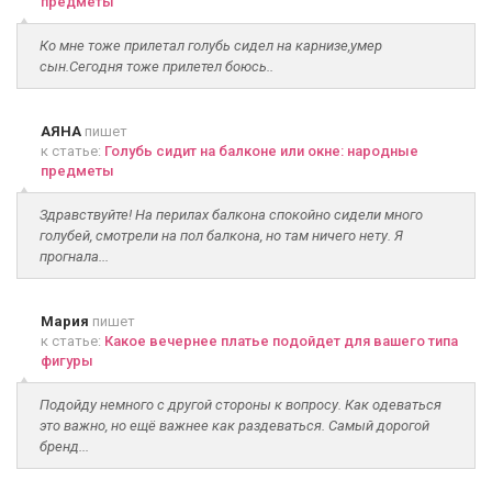
предметы
Ко мне тоже прилетал голубь сидел на карнизе,умер
сын.Сегодня тоже прилетел боюсь..
АЯНА
пишет
к статье:
Голубь сидит на балконе или окне: народные
предметы
Здравствуйте! На перилах балкона спокойно сидели много
голубей, смотрели на пол балкона, но там ничего нету. Я
прогнала...
Мария
пишет
к статье:
Какое вечернее платье подойдет для вашего типа
фигуры
Подойду немного с другой стороны к вопросу. Как одеваться
это важно, но ещё важнее как раздеваться. Самый дорогой
бренд...