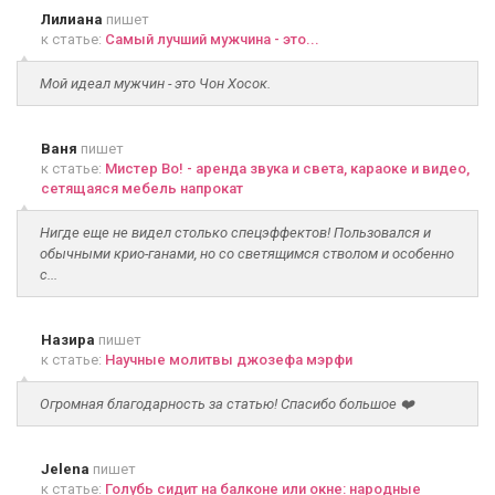
Лилиана
пишет
к статье:
Самый лучший мужчина - это...
Мой идеал мужчин - это Чон Хосок.
Ваня
пишет
к статье:
Мистер Во! - аренда звука и света, караоке и видео,
сетящаяся мебель напрокат
Нигде еще не видел столько спецэффектов! Пользовался и
обычными крио-ганами, но со светящимся стволом и особенно
с...
Назира
пишет
к статье:
Научные молитвы джозефа мэрфи
Огромная благодарность за статью! Спасибо большое ❤️
Jelena
пишет
к статье:
Голубь сидит на балконе или окне: народные