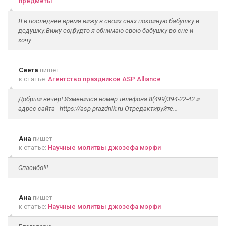
предметы
Я в последнее время вижу в своих снах покойную бабушку и
дедушку.Вижу соң, будто я обнимаю свою бабушку во сне и
хочу...
Света
пишет
к статье:
Агентство праздников ASP Alliance
Добрый вечер! Изменился номер телефона 8(499)394-22-42 и
адрес сайта - https://asp-prazdnik.ru Отредактируйте...
Ана
пишет
к статье:
Научные молитвы джозефа мэрфи
Спасибо!!!
Ана
пишет
к статье:
Научные молитвы джозефа мэрфи