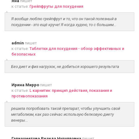
Яна
пишет
к статье:
Грейпфруты для похудения
Я вообще люблю грейпфрут и то, что он такой полезный в
похудении - это ещё круче! Я когда худею, то с большим...
admin
пишет
к статье:
Таблетки для похудения - обзор эффективных и
безопасных
Без диет и физ нагрузок, не добиться хорошего результата
Ирина Мирро
пишет
к статье:
L карнитин: принцип действия, показания и
противопоказания
решила попробовать такой препарат, чтобы улучшить свой
метаболизм, как раз сейчас использую белковую диету
венеры...
Галиахметова Резида Нурулловна
пишет