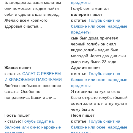
Благодарю за ваши молитвы
предметы
они помогают людям найти
Голуб сел в мангал
себя и сделать шаг в перед.
валерий
пишет
Желаю всем крепкого
к статье:
Голубь сидит на
здоровья счастья...
балконе или окне: народные
предметы
сын был дома прилетел
черный голубь он снял
видео,голубь видно был
молодой.Через два дня сын
умер ему было 23 года.
Жанна
пишет
Адалия
пишет
к статье:
САЛАТ С РЕВЕНЕМ
к статье:
Голубь сидит на
И КРАБОВЫМИ ПАЛОЧКАМИ
балконе или окне: народные
Люблю необычные весенние
предметы
салаты. Особенно
Я готовила на кухне окно
понравились Ваши и эти...
было открыто голубь тёмный
хотел залететь я отпугнула к
чему бы это
Гость
пишет
Леся
пишет
к статье:
Голубь сидит на
к статье:
Голубь сидит на
балконе или окне: народные
балконе или окне: народные
предметы
предметы