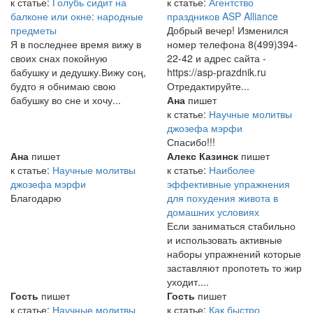
к статье:
Голубь сидит на
к статье:
Агентство
балконе или окне: народные
праздников ASP Alliance
предметы
Добрый вечер! Изменился
Я в последнее время вижу в
номер телефона 8(499)394-
своих снах покойную
22-42 и адрес сайта -
бабушку и дедушку.Вижу соң,
https://asp-prazdnik.ru
будто я обнимаю свою
Отредактируйте...
бабушку во сне и хочу...
Ана
пишет
к статье:
Научные молитвы
джозефа мэрфи
Спасибо!!!
Ана
пишет
Алекс Казинск
пишет
к статье:
Научные молитвы
к статье:
Наиболее
джозефа мэрфи
эффективные упражнения
Благодарю
для похудения живота в
домашних условиях
Если заниматься стабильно
и использовать активные
наборы упражнений которые
заставляют пропотеть то жир
уходит....
Гость
пишет
Гость
пишет
к статье:
Научные молитвы
к статье:
Как быстро