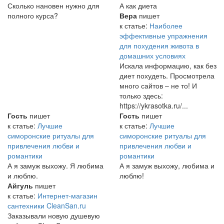
Сколько нановен нужно для
А как диета
полного курса?
Вера
пишет
к статье:
Наиболее
эффективные упражнения
для похудения живота в
домашних условиях
Искала информацию, как без
диет похудеть. Просмотрела
много сайтов – не то! И
только здесь:
https://ykrasotka.ru/...
Гость
пишет
Гость
пишет
к статье:
Лучшие
к статье:
Лучшие
симоронские ритуалы для
симоронские ритуалы для
привлечения любви и
привлечения любви и
романтики
романтики
А я замуж выхожу. Я любима
А я замуж выхожу, любима и
и люблю.
люблю!
Айгуль
пишет
к статье:
Интернет-магазин
сантехники CleanSan.ru
Заказывали новую душевую