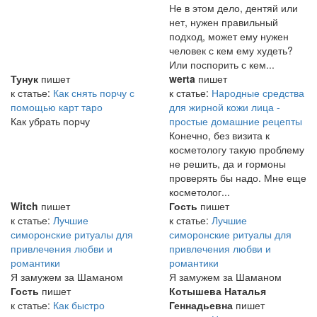
Не в этом дело, дентяй или
нет, нужен правильный
подход, может ему нужен
человек с кем ему худеть?
Или поспорить с кем...
Тунук
пишет
werta
пишет
к статье:
Как снять порчу с
к статье:
Народные средства
помощью карт таро
для жирной кожи лица -
Как убрать порчу
простые домашние рецепты
Конечно, без визита к
косметологу такую проблему
не решить, да и гормоны
проверять бы надо. Мне еще
косметолог...
Witch
пишет
Гость
пишет
к статье:
Лучшие
к статье:
Лучшие
симоронские ритуалы для
симоронские ритуалы для
привлечения любви и
привлечения любви и
романтики
романтики
Я замужем за Шаманом
Я замужем за Шаманом
Гость
пишет
Котышева Наталья
к статье:
Как быстро
Геннадьевна
пишет