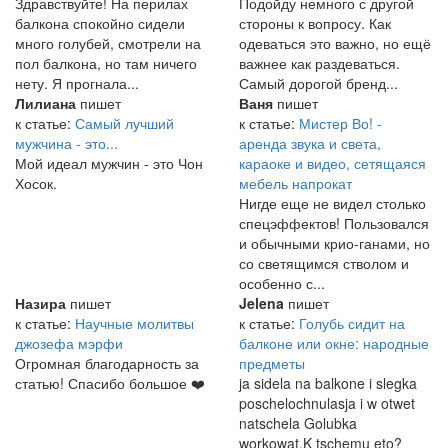
Здравствуйте! На перилах
Подойду немного с другой
балкона спокойно сидели
стороны к вопросу. Как
много голубей, смотрели на
одеваться это важно, но ещё
пол балкона, но там ничего
важнее как раздеваться.
нету. Я прогнала...
Самый дорогой бренд...
Лилиана
пишет
Ваня
пишет
к статье:
Самый лучший
к статье:
Мистер Во! -
мужчина - это...
аренда звука и света,
Мой идеал мужчин - это Чон
караоке и видео, сетящаяся
Хосок.
мебель напрокат
Нигде еще не видел столько
спецэффектов! Пользовался
и обычными крио-ганами, но
со светящимся стволом и
особенно с...
Назира
пишет
Jelena
пишет
к статье:
Научные молитвы
к статье:
Голубь сидит на
джозефа мэрфи
балконе или окне: народные
Огромная благодарность за
предметы
статью! Спасибо большое ❤️
ja sidela na balkone i slegka
poschelochnulasja i w otwet
natschela Golubka
workowat.K tschemu eto?