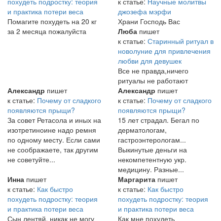
похудеть подростку: теория
к статье:
Научные молитвы
и практика потери веса
джозефа мэрфи
Помагите похудеть на 20 кг
Храни Господь Вас
за 2 месяца пожалуйста
Люба
пишет
к статье:
Старинный ритуал в
новолуние для привлечения
любви для девушек
Все не правда,ничего
ритуалы не работают
Александр
пишет
Александр
пишет
к статье:
Почему от сладкого
к статье:
Почему от сладкого
появляются прыщи?
появляются прыщи?
За совет Ретасола и иных на
15 лет страдал. Бегал по
изотретиноине надо ремня
дерматологам,
по одному месту. Если сами
гастроэнтерологам...
не соображаете, так другим
Выкинутые деньги на
не советуйте...
некомпетентную укр.
медицину. Разные...
Инна
пишет
Маргарита
пишет
к статье:
Как быстро
к статье:
Как быстро
похудеть подростку: теория
похудеть подростку: теория
и практика потери веса
и практика потери веса
Сын лентяй, никак не могу
Как мне похудеть