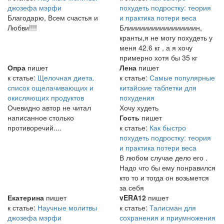
джозефа мэрфи
похудеть подростку: теория
Благодарю, Всем счастья и
и практика потери веса
Любви!!!!
Блииииииииииииииииин,
кранты,я не могу похудеть у
меня 42.6 кг , а я хочу
примерно хотя бы 35 кг
Опра
пишет
Лена
пишет
к статье:
Щелочная диета.
к статье:
Самые популярные
список ощелачивающих и
китайские таблетки для
окисляющих продуктов
похудения
Очевидно автор не читал
Хочу худеть
написанное столько
Гость
пишет
противоречий....
к статье:
Как быстро
похудеть подростку: теория
и практика потери веса
В любом случае дело его .
Надо что бы ему понравился
кто то и тогда он возьмется
за себя
Екатерина
пишет
vERA12
пишет
к статье:
Научные молитвы
к статье:
Талисман для
джозефа мэрфи
сохранения и приумножения