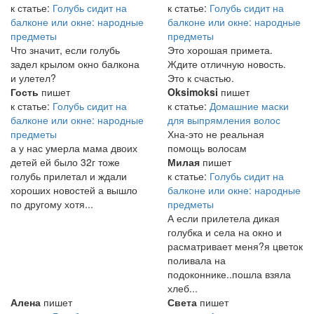
к статье:
Голубь сидит на
к статье:
Голубь сидит на
балконе или окне: народные
балконе или окне: народные
предметы
предметы
Что значит, если голубь
Это хорошая примета.
задел крылом окно балкона
Ждите отличную новость.
и улетел?
Это к счастью.
Гость
пишет
Oksimoksi
пишет
к статье:
Голубь сидит на
к статье:
Домашние маски
балконе или окне: народные
для выпрямления волос
предметы
Хна-это не реальная
а у нас умерла мама двоих
помощь волосам
детей ей было 32г тоже
Милая
пишет
голубь прилетал и ждали
к статье:
Голубь сидит на
хороших новостей а вышло
балконе или окне: народные
по другому хотя...
предметы
А если прилетела дикая
голубка и села на окно и
расматривает меня?я цветок
поливала на
подоконнике..пошла взяла
хлеб...
Алена
пишет
Света
пишет