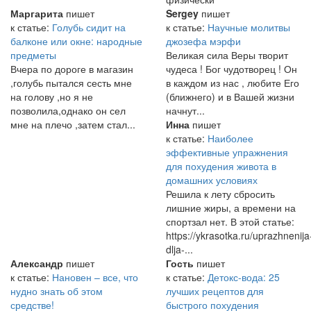
Маргарита
пишет
Sergey
пишет
к статье:
Голубь сидит на
к статье:
Научные молитвы
балконе или окне: народные
джозефа мэрфи
предметы
Великая сила Веры творит
Вчера по дороге в магазин
чудеса ! Бог чудотворец ! Он
,голубь пытался сесть мне
в каждом из нас , любите Его
на голову ,но я не
(ближнего) и в Вашей жизни
позволила,однако он сел
начнут...
мне на плечо ,затем стал...
Инна
пишет
к статье:
Наиболее
эффективные упражнения
для похудения живота в
домашних условиях
Решила к лету сбросить
лишние жиры, а времени на
спортзал нет. В этой статье:
https://ykrasotka.ru/uprazhnenija
dlja-...
Александр
пишет
Гость
пишет
к статье:
Нановен – все, что
к статье:
Детокс-вода: 25
нудно знать об этом
лучших рецептов для
средстве!
быстрого похудения