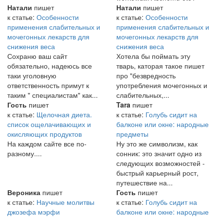
Натали
пишет
Натали
пишет
к статье:
Особенности
к статье:
Особенности
применения слабительных и
применения слабительных и
мочегонных лекарств для
мочегонных лекарств для
снижения веса
снижения веса
Сохраню ваш сайт
Хотела бы поймать эту
обязательно, надеюсь все
тварь, каторая такое пишет
таки уголовную
про "безвредность
ответственность примут к
употребления мочегонных и
таким " специалистам" как...
слабительных,...
Гость
пишет
Tara
пишет
к статье:
Щелочная диета.
к статье:
Голубь сидит на
список ощелачивающих и
балконе или окне: народные
окисляющих продуктов
предметы
На каждом сайте все по-
Ну это же символизм, как
разному....
сонник: это значит одно из
следующих возможностей -
быстрый карьерный рост,
путешествие на...
Вероника
пишет
Гость
пишет
к статье:
Научные молитвы
к статье:
Голубь сидит на
джозефа мэрфи
балконе или окне: народные