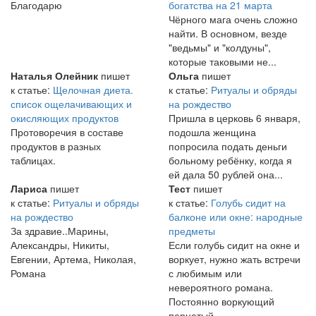
Благодарю
богатства на 21 марта
Чёрного мага очень сложно
найти. В основном, везде
"ведьмы" и "колдуны",
которые таковыми не...
Наталья Олейник
пишет
Ольга
пишет
к статье:
Щелочная диета.
к статье:
Ритуалы и обряды
список ощелачивающих и
на рождество
окисляющих продуктов
Пришла в церковь 6 января,
Протоворечия в составе
подошла женщина
продуктов в разных
попросила подать деньги
таблицах.
больному ребёнку, когда я
ей дала 50 рублей она...
Лариса
пишет
Тест
пишет
к статье:
Ритуалы и обряды
к статье:
Голубь сидит на
на рождество
балконе или окне: народные
За здравие..Марины,
предметы
Александры, Никиты,
Если голубь сидит на окне и
Евгении, Артема, Николая,
воркует, нужно жать встречи
Романа
с любимым или
невероятного романа.
Постоянно воркующий
пернатый...