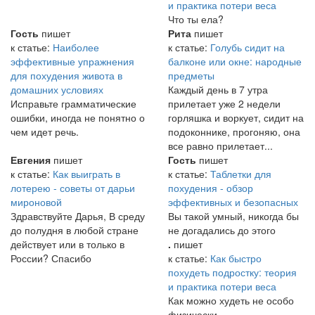
и практика потери веса
Что ты ела?
Гость
пишет
Рита
пишет
к статье:
Наиболее
к статье:
Голубь сидит на
эффективные упражнения
балконе или окне: народные
для похудения живота в
предметы
домашних условиях
Каждый день в 7 утра
Исправьте грамматические
прилетает уже 2 недели
ошибки, иногда не понятно о
горляшка и воркует, сидит на
чем идет речь.
подоконнике, прогоняю, она
все равно прилетает...
Евгения
пишет
Гость
пишет
к статье:
Как выиграть в
к статье:
Таблетки для
лотерею - советы от дарьи
похудения - обзор
мироновой
эффективных и безопасных
Здравствуйте Дарья, В среду
Вы такой умный, никогда бы
до полудня в любой стране
не догадались до этого
действует или в только в
.
пишет
России? Спасибо
к статье:
Как быстро
похудеть подростку: теория
и практика потери веса
Как можно худеть не особо
физически