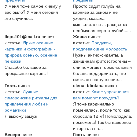
У меня тоже самое,к чему у
Просто сидит голубь на
вас было? У меня сегодня
карнизе за окном и не
это случилось
уходит, сказала
кыш...остался ... расцветка
необычная серо-голубой......
lleps101@mail.ru
пишет
Жанна
пишет
к статье:
Яркие осенние
к статье:
Продукты,
картинки и фотографии -
продлевающие молодость
природа осенью, осенние
Нужны антиоксиданты, а
пейзажи
женщинам фитоэстрогены –
Спасибо большое за
они помогают гормональный
прекрасные картины!
баланс поддерживать, что
смягчает наступление...
Гость
пишет
elena_blinkina
пишет
к статье:
Лучшие
к статье:
Какие упражнения
симоронские ритуалы для
вам помогут похудеть?
привлечения любви и
Я тоже кардинально
романтики
поменялась, после того, как
Я выхожу замуж
сбросила 12 кг! Помолодела,
посвежела! Так бы наверное
и торчала на...
Венера
пишет
Гость
пишет