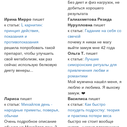
Без диет и физ нагрузок, не
добиться хорошего
результата
Ирина Мирро
пишет
Галиахметова Резида
к статье:
L карнитин:
Нурулловна
пишет
принцип действия,
к статье:
Гадание на себя со
показания и
свечой
противопоказания
почему я никак не магу
решила попробовать такой
выйти замуж мне 42 года
препарат, чтобы улучшить
Ольга Т.
пишет
свой метаболизм, как раз
к статье:
Лучшие
сейчас использую белковую
симоронские ритуалы для
диету венеры...
привлечения любви и
романтики
Мой мужчина нашёл меня, я
люблю и любима. Я выхожу
замуж. ❤️
Лариса
пишет
Василиса
пишет
к статье:
Михайлов день -
к статье:
Как быстро
народные приметы, поверья,
похудеть подростку: теория
обычаи
и практика потери веса
Очень подробное описание
быстро не стоит вообще
обычая на Михайлов день.2-
худеть. у меня племяннице