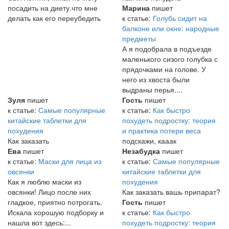
посадить на диету.что мне
Марина
пишет
делать как его переубедить
к статье:
Голубь сидит на
балконе или окне: народные
предметы
А я подобрала в подъезде
маленького сизого голубка с
прядочками на голове. У
него из хвоста были
выдраны перья....
Зуля
пишет
Гость
пишет
к статье:
Самые популярные
к статье:
Как быстро
китайские таблетки для
похудеть подростку: теория
похудения
и практика потери веса
Как заказать
подскажи, кааак
Ева
пишет
Незабудка
пишет
к статье:
Маски для лица из
к статье:
Самые популярные
овсянки
китайские таблетки для
Как я люблю маски из
похудения
овсянки! Лицо после них
Как заказать вашь припарат?
гладкое, приятно потрогать.
Гость
пишет
Искала хорошую подборку и
к статье:
Как быстро
нашла вот здесь:...
похудеть подростку: теория