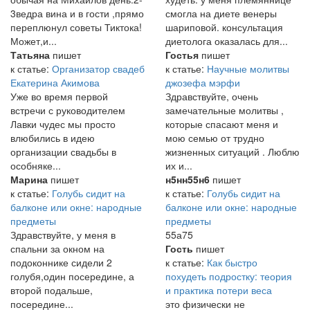
3ведра вина и в гости ,прямо
смогла на диете венеры
переплюнул советы Тиктока!
шариповой. консультация
Может,и...
диетолога оказалась для...
Татьяна
пишет
Гостья
пишет
к статье:
Организатор свадеб
к статье:
Научные молитвы
Екатерина Акимова
джозефа мэрфи
Уже во время первой
Здравствуйте, очень
встречи с руководителем
замечательные молитвы ,
Лавки чудес мы просто
которые спасают меня и
влюбились в идею
мою семью от трудно
организации свадьбы в
жизненных ситуаций . Люблю
особняке...
их и...
Марина
пишет
н5нн55н6
пишет
к статье:
Голубь сидит на
к статье:
Голубь сидит на
балконе или окне: народные
балконе или окне: народные
предметы
предметы
Здравствуйте, у меня в
55а75
спальни за окном на
Гость
пишет
подоконнике сидели 2
к статье:
Как быстро
голубя,один посередине, а
похудеть подростку: теория
второй подальше,
и практика потери веса
посередине...
это физически не