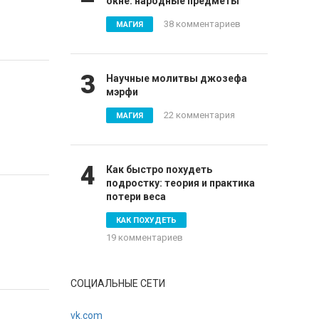
окне: народные предметы
38 комментариев
МАГИЯ
3
Научные молитвы джозефа
мэрфи
22 комментария
МАГИЯ
4
Как быстро похудеть
подростку: теория и практика
потери веса
КАК ПОХУДЕТЬ
19 комментариев
СОЦИАЛЬНЫЕ СЕТИ
vk.com