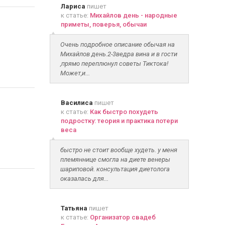
Лариса
пишет
к статье:
Михайлов день - народные
приметы, поверья, обычаи
Очень подробное описание обычая на
Михайлов день.2-3ведра вина и в гости
,прямо переплюнул советы Тиктока!
Может,и...
Василиса
пишет
к статье:
Как быстро похудеть
подростку: теория и практика потери
веса
быстро не стоит вообще худеть. у меня
племяннице смогла на диете венеры
шариповой. консультация диетолога
оказалась для...
Татьяна
пишет
к статье:
Организатор свадеб