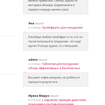
менять привычки. Сейчас худею по
методике Венеры Шариповой и в
первую очередь меняю свои...
Яна
пишет
к статье:
Грейпфруты для похудения
Я вообще люблю грейпфрут и то, что он
такой полезный в похудении - это ещё
круче! Я когда худею, то с большим...
admin
пишет
к статье:
Таблетки для похудения -
обзор эффективных и безопасных
Без диет и физ нагрузок, не добиться
хорошего результата
Ирина Мирро
пишет
к статье:
L карнитин: принцип действия,
показания и противопоказания