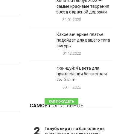
Золотой глобус 2023 —
самые красивые творения
звезд с красной дорожки
31.01.2023
Какое вечернее платье
подойдет для вашего типа
фигуры
01.12.2022
Фэн-шуй: 4 цвета для
привлечения богатства и
1
изобилие
Таблетки для похудения -
обзор эффективных и
30.11.2022
безопасных
КАК ПОХУДЕТЬ
САМОЕ
ПОПУЛЯРНОЕ
81 комментарий
2
Голубь сидит на балконе или