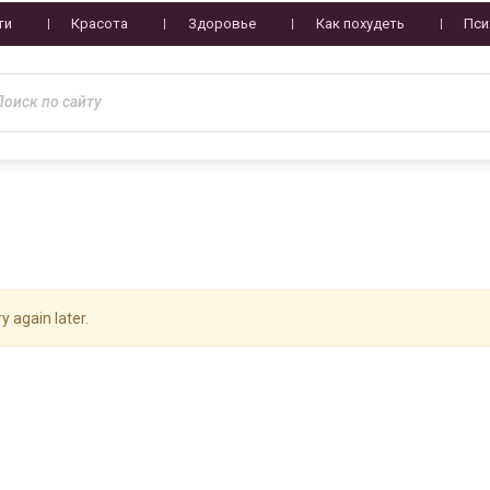
ти
Красота
Здоровье
Как похудеть
Пси
y again later.