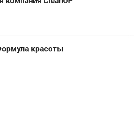
я компания CleanUP
Формула красоты