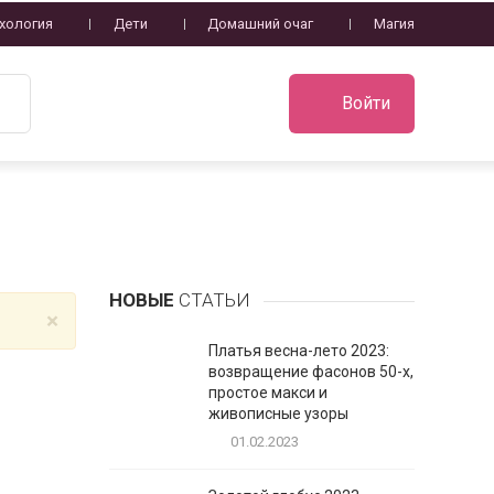
хология
Дети
Домашний очаг
Магия
Войти
НОВЫЕ
СТАТЬИ
×
Платья весна-лето 2023:
возвращение фасонов 50-х,
простое макси и
живописные узоры
01.02.2023