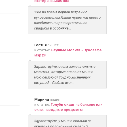
Екатерина Акимова
Уже во время первой встречи с
руководителем Лавки чудес мы просто
влюбились в идею организации
свадьбы в особняке...
Гостья
пишет
к статье:
Научные молитвы джозефа
мэрфи
Здравствуйте, очень замечательные
молитвы , которые спасают меня и
мою семью от трудно жизненных
ситуаций . Люблю их и...
Марина
пишет
к статье:
Голубь сидит на балконе или
окне: народные предметы
Здравствуйте, у меня в спальни за
окном на подоконнике сидели 2