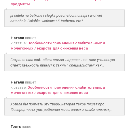
предметы
ja sidela na balkone i slegka poschelochnulasja i w otwet
natschela Golubka workowat.K tschemu eto?
Натали
пишет
к статье:
Особенности применения слабительных и
мочегонных лекарств для снижения веса
Сохраню ваш сайт обязательно, надеюсь все таки уголовную
ответственность примут к таким " специалистам" как...
Натали
пишет
к статье:
Особенности применения слабительных и
мочегонных лекарств для снижения веса
Хотела бы поймать эту тварь, каторая такое пишет про
"безвредность употребления мочегонных и слабительных,...
Гость
пишет