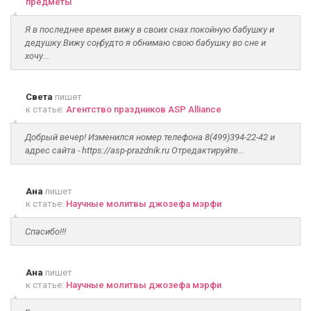
предметы
Я в последнее время вижу в своих снах покойную бабушку и
дедушку.Вижу соң, будто я обнимаю свою бабушку во сне и
хочу...
Света
пишет
к статье:
Агентство праздников ASP Alliance
Добрый вечер! Изменился номер телефона 8(499)394-22-42 и
адрес сайта - https://asp-prazdnik.ru Отредактируйте...
Ана
пишет
к статье:
Научные молитвы джозефа мэрфи
Спасибо!!!
Ана
пишет
к статье:
Научные молитвы джозефа мэрфи