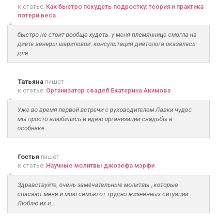
к статье:
Как быстро похудеть подростку: теория и практика
потери веса
быстро не стоит вообще худеть. у меня племяннице смогла на
диете венеры шариповой. консультация диетолога оказалась
для...
Татьяна
пишет
к статье:
Организатор свадеб Екатерина Акимова
Уже во время первой встречи с руководителем Лавки чудес
мы просто влюбились в идею организации свадьбы в
особняке...
Гостья
пишет
к статье:
Научные молитвы джозефа мэрфи
Здравствуйте, очень замечательные молитвы , которые
спасают меня и мою семью от трудно жизненных ситуаций .
Люблю их и...