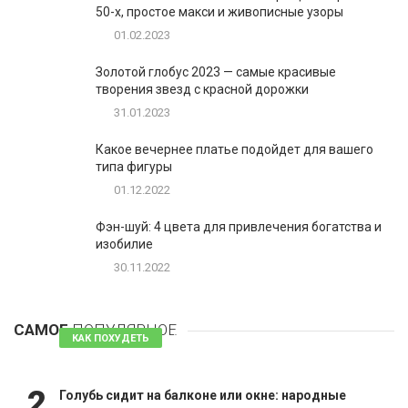
50-х, простое макси и живописные узоры
01.02.2023
Золотой глобус 2023 — самые красивые
творения звезд с красной дорожки
31.01.2023
Какое вечернее платье подойдет для вашего
типа фигуры
01.12.2022
Фэн-шуй: 4 цвета для привлечения богатства и
изобилие
30.11.2022
1
Таблетки для похудения - обзор эффективных и
безопасных
САМОЕ
ПОПУЛЯРНОЕ
81 комментарий
КАК ПОХУДЕТЬ
2
Голубь сидит на балконе или окне: народные