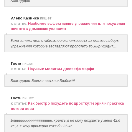
Благодарю
Алекс Казинск
пишет
к статье:
Наиболее эффективные упражнения для похудения
живота в домашних условиях
Если заниматься стабильно и использовать активные наборы
упражнений которые заставляют пропотеть то жир уходит....
Гость
пишет
к статье:
Научные молитвы джозефа мэрфи
Благодарю, Всем счастья и Любви!!!!
Гость
пишет
к статье:
Как быстро похудеть подростку: теория и практика
потери веса
Блииииииииииииииииин, кранты,я не могу похудеть у меня 42.6
кг , а я хочу примерно хотя бы 35 кг