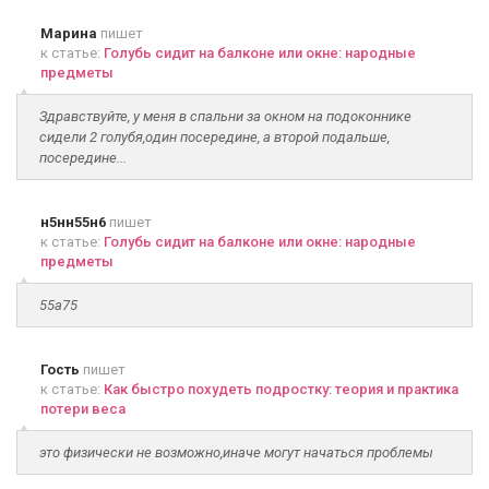
Марина
пишет
к статье:
Голубь сидит на балконе или окне: народные
предметы
Здравствуйте, у меня в спальни за окном на подоконнике
сидели 2 голубя,один посередине, а второй подальше,
посередине...
н5нн55н6
пишет
к статье:
Голубь сидит на балконе или окне: народные
предметы
55а75
Гость
пишет
к статье:
Как быстро похудеть подростку: теория и практика
потери веса
это физически не возможно,иначе могут начаться проблемы