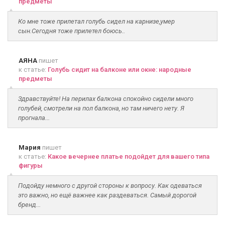
предметы
Ко мне тоже прилетал голубь сидел на карнизе,умер
сын.Сегодня тоже прилетел боюсь..
АЯНА
пишет
к статье:
Голубь сидит на балконе или окне: народные
предметы
Здравствуйте! На перилах балкона спокойно сидели много
голубей, смотрели на пол балкона, но там ничего нету. Я
прогнала...
Мария
пишет
к статье:
Какое вечернее платье подойдет для вашего типа
фигуры
Подойду немного с другой стороны к вопросу. Как одеваться
это важно, но ещё важнее как раздеваться. Самый дорогой
бренд...