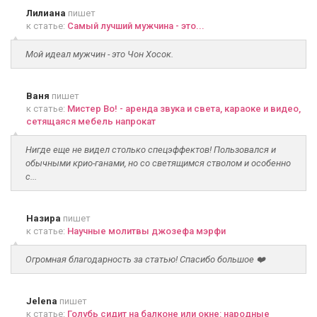
Лилиана
пишет
к статье:
Самый лучший мужчина - это...
Мой идеал мужчин - это Чон Хосок.
Ваня
пишет
к статье:
Мистер Во! - аренда звука и света, караоке и видео,
сетящаяся мебель напрокат
Нигде еще не видел столько спецэффектов! Пользовался и
обычными крио-ганами, но со светящимся стволом и особенно
с...
Назира
пишет
к статье:
Научные молитвы джозефа мэрфи
Огромная благодарность за статью! Спасибо большое ❤️
Jelena
пишет
к статье:
Голубь сидит на балконе или окне: народные