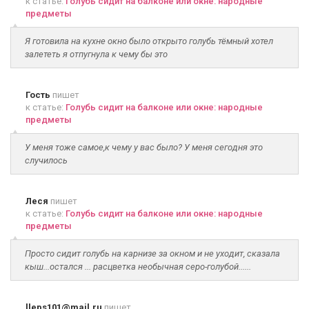
к статье:
Голубь сидит на балконе или окне: народные
предметы
Я готовила на кухне окно было открыто голубь тёмный хотел
залететь я отпугнула к чему бы это
Гость
пишет
к статье:
Голубь сидит на балконе или окне: народные
предметы
У меня тоже самое,к чему у вас было? У меня сегодня это
случилось
Леся
пишет
к статье:
Голубь сидит на балконе или окне: народные
предметы
Просто сидит голубь на карнизе за окном и не уходит, сказала
кыш...остался ... расцветка необычная серо-голубой......
lleps101@mail.ru
пишет