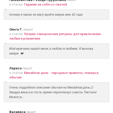
к статье:
Гадание на себя со свечой
почему я никак не магу выйти замуж мне 42 года
Ольга Т.
пишет
к статье:
Лучшие симоронские ритуалы для привлечения
любви и романтики
Мой мужчина нашёл меня, я люблю и любима. Я выхожу
замуж. ❤️
Лариса
пишет
к статье:
Михайлов день - народные приметы, поверья,
обычаи
Очень подробное описание обычая на Михайлов день.2-
3ведра вина и в гости ,прямо переплюнул советы Тиктока!
Может,и...
Василиса
пишет