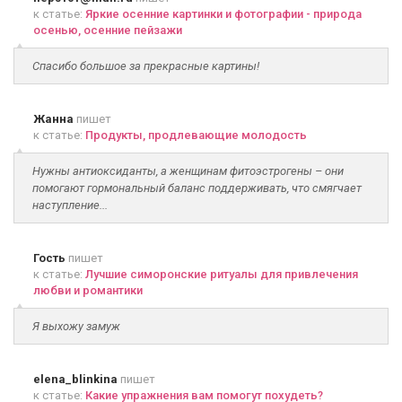
к статье:
Яркие осенние картинки и фотографии - природа
осенью, осенние пейзажи
Спасибо большое за прекрасные картины!
Жанна
пишет
к статье:
Продукты, продлевающие молодость
Нужны антиоксиданты, а женщинам фитоэстрогены – они
помогают гормональный баланс поддерживать, что смягчает
наступление...
Гость
пишет
к статье:
Лучшие симоронские ритуалы для привлечения
любви и романтики
Я выхожу замуж
elena_blinkina
пишет
к статье:
Какие упражнения вам помогут похудеть?