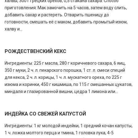
халвы, 300 г грецких орехов, 0,5 стакана сахара. Способ
приготовления: Мак замочить на 5 часов, затем воду слить,
добавить сахар и растереть. Отварить пшеницу до
готовности, смешать её с маком, добавить промытый изюм,
халву и...
РОЖДЕСТВЕНСКИЙ КЕКС
Ингредиенты: 225 г масла, 280 г коричневого сахара, 6 яиц,
350 г муки, 2 ч. л. пекарского порошка, 1 ст. л. смеси специй
для кекса, 2 ч. л. корицы, 1 ч. л. мускатного ореха, по 225 г
изюма и коринки, 450 г кишмиша, по 115 г смешанных цукатов,
миндаля и глазированной вишни, цедра 1 лимона или...
ИНДЕЙКА СО СВЕЖЕЙ КАПУСТОЙ
Ингредиенты: 1 кг молодой индейки, 1 средний кочан капусты,
1 ч. ложка молтого перца и тмина, 1 головка лука, 4-5