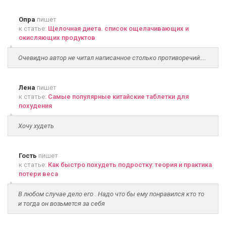
Опра
пишет
к статье:
Щелочная диета. список ощелачивающих и
окисляющих продуктов
Очевидно автор не читал написанное столько противоречий....
Лена
пишет
к статье:
Самые популярные китайские таблетки для
похудения
Хочу худеть
Гость
пишет
к статье:
Как быстро похудеть подростку: теория и практика
потери веса
В любом случае дело его . Надо что бы ему понравился кто то
и тогда он возьмется за себя