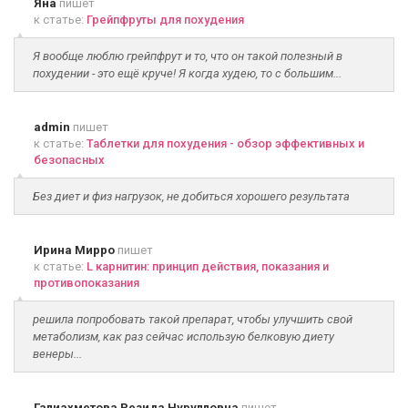
Яна
пишет
к статье:
Грейпфруты для похудения
Я вообще люблю грейпфрут и то, что он такой полезный в
похудении - это ещё круче! Я когда худею, то с большим...
admin
пишет
к статье:
Таблетки для похудения - обзор эффективных и
безопасных
Без диет и физ нагрузок, не добиться хорошего результата
Ирина Мирро
пишет
к статье:
L карнитин: принцип действия, показания и
противопоказания
решила попробовать такой препарат, чтобы улучшить свой
метаболизм, как раз сейчас использую белковую диету
венеры...
Галиахметова Резида Нурулловна
пишет