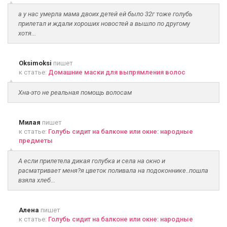
а у нас умерла мама двоих детей ей было 32г тоже голубь
прилетал и ждали хороших новостей а вышло по другому
хотя...
Oksimoksi
пишет
к статье:
Домашние маски для выпрямления волос
Хна-это не реальная помощь волосам
Милая
пишет
к статье:
Голубь сидит на балконе или окне: народные
предметы
А если прилетела дикая голубка и села на окно и
расматривает меня?я цветок поливала на подоконнике..пошла
взяла хлеб...
Алена
пишет
к статье:
Голубь сидит на балконе или окне: народные