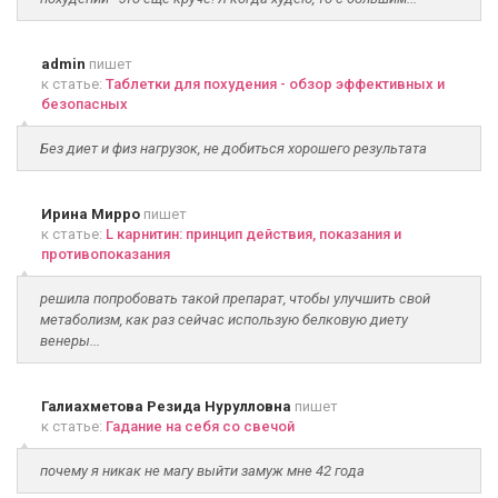
admin
пишет
к статье:
Таблетки для похудения - обзор эффективных и
безопасных
Без диет и физ нагрузок, не добиться хорошего результата
Ирина Мирро
пишет
к статье:
L карнитин: принцип действия, показания и
противопоказания
решила попробовать такой препарат, чтобы улучшить свой
метаболизм, как раз сейчас использую белковую диету
венеры...
Галиахметова Резида Нурулловна
пишет
к статье:
Гадание на себя со свечой
почему я никак не магу выйти замуж мне 42 года