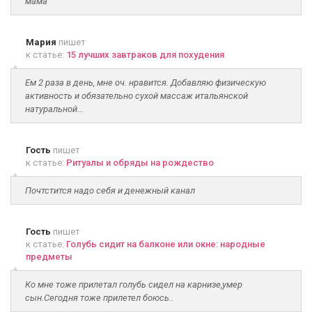
мама
Мария
пишет
к статье:
15 лучших завтраков для похудения
Ем 2 раза в день, мне оч. нравится. Добавляю физическую
активность и обязательно сухой массаж итальянской
натуральной...
Гость
пишет
к статье:
Ритуалы и обряды на рождество
Почтстится надо себя и денежный канал
Гость
пишет
к статье:
Голубь сидит на балконе или окне: народные
предметы
Ко мне тоже прилетал голубь сидел на карнизе,умер
сын.Сегодня тоже прилетел боюсь..