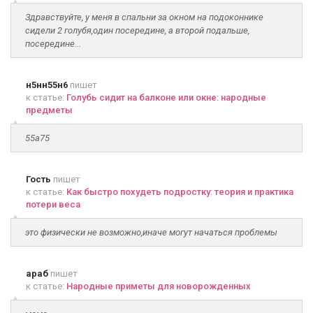
Здравствуйте, у меня в спальни за окном на подоконнике
сидели 2 голубя,один посередине, а второй подальше,
посередине...
н5нн55н6
пишет
к статье:
Голубь сидит на балконе или окне: народные
предметы
55а75
Гость
пишет
к статье:
Как быстро похудеть подростку: теория и практика
потери веса
это физически не возможно,иначе могут начаться проблемы
араб
пишет
к статье:
Народные приметы для новорожденных