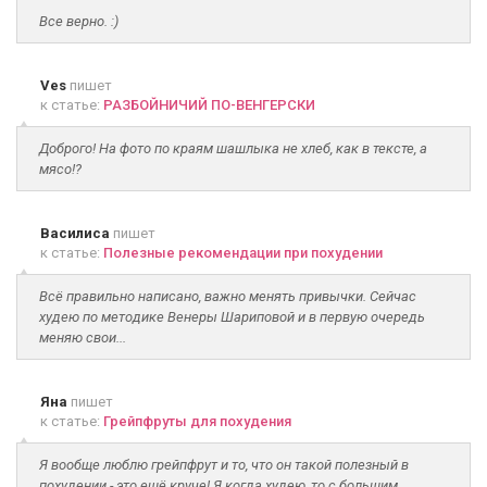
Все верно. :)
Ves
пишет
к статье:
РАЗБОЙНИЧИЙ ПО-ВЕНГЕРСКИ
Доброго! На фото по краям шашлыка не хлеб, как в тексте, а
мясо!?
Василиса
пишет
к статье:
Полезные рекомендации при похудении
Всё правильно написано, важно менять привычки. Сейчас
худею по методике Венеры Шариповой и в первую очередь
меняю свои...
Яна
пишет
к статье:
Грейпфруты для похудения
Я вообще люблю грейпфрут и то, что он такой полезный в
похудении - это ещё круче! Я когда худею, то с большим...