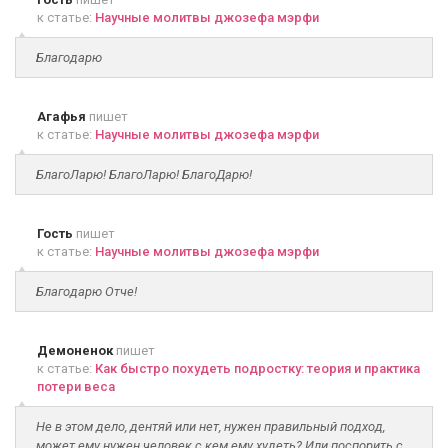
к статье:
Научные молитвы джозефа мэрфи
Благодарю
Агафья
пишет
к статье:
Научные молитвы джозефа мэрфи
БлагоЛарю! БлагоЛарю! БлагоДарю!
Гость
пишет
к статье:
Научные молитвы джозефа мэрфи
Благодарю Отче!
Демоненок
пишет
к статье:
Как быстро похудеть подростку: теория и практика
потери веса
Не в этом дело, дентяй или нет, нужен правильный подход,
может ему нужен человек с кем ему худеть? Или поспорить с