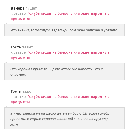
Венера
пишет
к статье:
Голубь сидит на балконе или окне: народные
предметы
Что значит, если голубь задел крылом окно балкона и улетел?
Гость
пишет
к статье:
Голубь сидит на балконе или окне: народные
предметы
Это хорошая примета. Ждите отличную новость. Это к
счастью.
Гость
пишет
к статье:
Голубь сидит на балконе или окне: народные
предметы
а у нас умерла мама двоих детей ей было 32г тоже голубь
прилетал и ждали хороших новостей а вышло по другому
хотя...