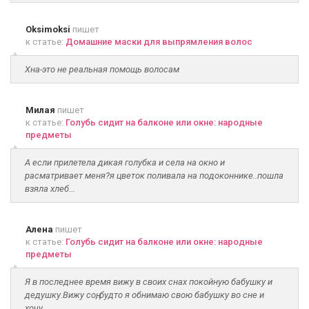
Oksimoksi
пишет
к статье:
Домашние маски для выпрямления волос
Хна-это не реальная помощь волосам
Милая
пишет
к статье:
Голубь сидит на балконе или окне: народные
предметы
А если прилетела дикая голубка и села на окно и
расматривает меня?я цветок поливала на подоконнике..пошла
взяла хлеб...
Алена
пишет
к статье:
Голубь сидит на балконе или окне: народные
предметы
Я в последнее время вижу в своих снах покойную бабушку и
дедушку.Вижу соң, будто я обнимаю свою бабушку во сне и
хочу...