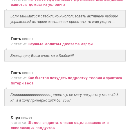
живота в домашних условиях
Если заниматься стабильно и использовать активные наборы
упражнений которые заставляют пропотеть то жир уходит....
Гость
пишет
к статье:
Научные молитвы джозефа мэрфи
Благодарю, Всем счастья и Любви!!!!
Гость
пишет
к статье:
Как быстро похудеть подростку: теория и практика
потери веса
Блииииииииииииииииин, кранты,я не могу похудеть у меня 42.6
кг , а я хочу примерно хотя бы 35 кг
Опра
пишет
к статье:
Щелочная диета. список ощелачивающих и
окисляющих продуктов