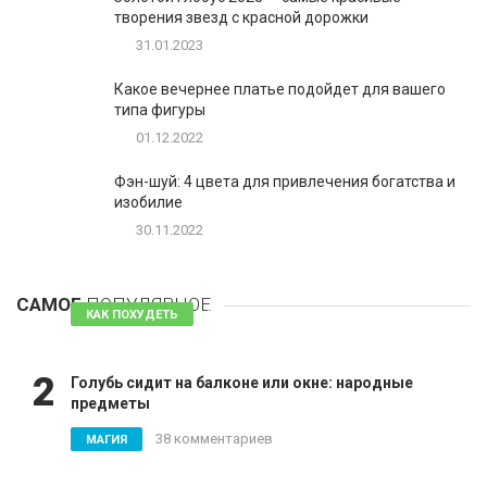
творения звезд с красной дорожки
31.01.2023
Какое вечернее платье подойдет для вашего
типа фигуры
01.12.2022
Фэн-шуй: 4 цвета для привлечения богатства и
изобилие
30.11.2022
1
Таблетки для похудения - обзор эффективных и
безопасных
САМОЕ
ПОПУЛЯРНОЕ
81 комментарий
КАК ПОХУДЕТЬ
2
Голубь сидит на балконе или окне: народные
предметы
38 комментариев
МАГИЯ