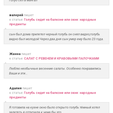
Голуб сел в мангал
валерий
пишет
к статье:
Голубь сидит на балконе или окне: народные
предметы
сын был дома прилетел черный голубь он снял видео,голубь
видно был молодой.Через два дня сын умер ему было 23 года.
Жанна
пишет
к статье:
САЛАТ С РЕВЕНЕМ И КРАБОВЫМИ ПАЛОЧКАМИ
Люблю необычные весенние салаты. Особенно понравились
Ваши и эти...
Адалия
пишет
к статье:
Голубь сидит на балконе или окне: народные
предметы
Я готовила на кухне окно было открыто голубь тёмный хотел
залететь я отпугнула к чему бы это