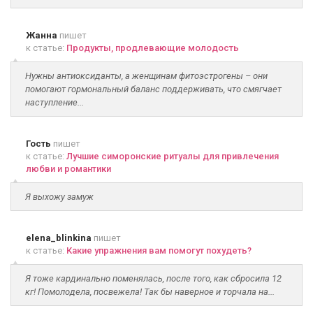
Жанна
пишет
к статье:
Продукты, продлевающие молодость
Нужны антиоксиданты, а женщинам фитоэстрогены – они
помогают гормональный баланс поддерживать, что смягчает
наступление...
Гость
пишет
к статье:
Лучшие симоронские ритуалы для привлечения
любви и романтики
Я выхожу замуж
elena_blinkina
пишет
к статье:
Какие упражнения вам помогут похудеть?
Я тоже кардинально поменялась, после того, как сбросила 12
кг! Помолодела, посвежела! Так бы наверное и торчала на...