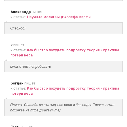
Александр
пишет
к статье:
Научные молитвы джозефа мэрфи
Спасибо!
k
пишет
к статье:
Как быстро похудеть подростку: теория и практика
потери веса
ммм, стоит попробовать
Богдан
пишет
к статье:
Как быстро похудеть подростку: теория и практика
потери веса
Привет. Спасибо за статью, всё ясно и без воды. Также читал
похожее на https://save24.me/
Гость
пишет