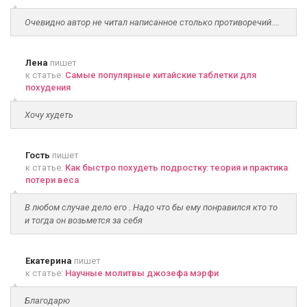
Очевидно автор не читал написанное столько противоречий....
Лена
пишет
к статье:
Самые популярные китайские таблетки для
похудения
Хочу худеть
Гость
пишет
к статье:
Как быстро похудеть подростку: теория и практика
потери веса
В любом случае дело его . Надо что бы ему понравился кто то
и тогда он возьмется за себя
Екатерина
пишет
к статье:
Научные молитвы джозефа мэрфи
Благодарю