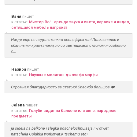
Ваня
пишет
к статье:
Мистер Во! - аренда звука и света, караоке и видео,
сетящаяся мебель напрокат
Нигде еще не видел столько спецэффектов! Пользовался и
обычными крио-ганами, но со светящимся стволом и особенно
с...
Назира
пишет
к статье:
Научные молитвы джозефа мэрфи
Огромная благодарность за статью! Спасибо большое ❤️
Jelena
пишет
к статье:
Голубь сидит на балконе или окне: народные
предметы
ja sidela na balkone i slegka poschelochnulasja i w otwet
natschela Golubka workowat.K tschemu eto?