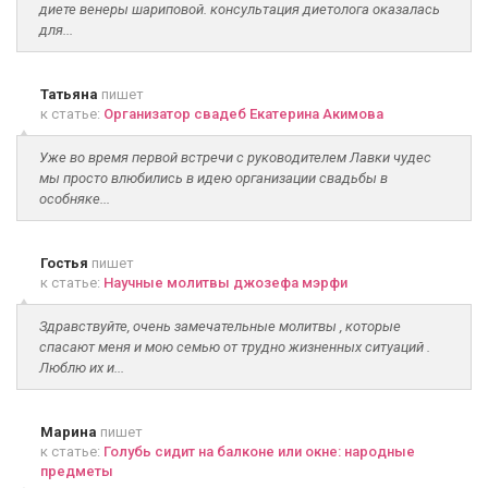
диете венеры шариповой. консультация диетолога оказалась
для...
Татьяна
пишет
к статье:
Организатор свадеб Екатерина Акимова
Уже во время первой встречи с руководителем Лавки чудес
мы просто влюбились в идею организации свадьбы в
особняке...
Гостья
пишет
к статье:
Научные молитвы джозефа мэрфи
Здравствуйте, очень замечательные молитвы , которые
спасают меня и мою семью от трудно жизненных ситуаций .
Люблю их и...
Марина
пишет
к статье:
Голубь сидит на балконе или окне: народные
предметы