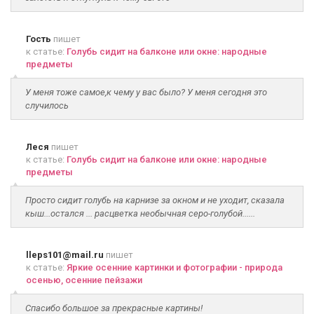
Гость
пишет
к статье:
Голубь сидит на балконе или окне: народные
предметы
У меня тоже самое,к чему у вас было? У меня сегодня это
случилось
Леся
пишет
к статье:
Голубь сидит на балконе или окне: народные
предметы
Просто сидит голубь на карнизе за окном и не уходит, сказала
кыш...остался ... расцветка необычная серо-голубой......
lleps101@mail.ru
пишет
к статье:
Яркие осенние картинки и фотографии - природа
осенью, осенние пейзажи
Спасибо большое за прекрасные картины!