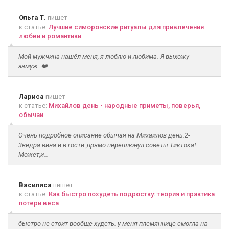
Ольга Т.
пишет
к статье:
Лучшие симоронские ритуалы для привлечения
любви и романтики
Мой мужчина нашёл меня, я люблю и любима. Я выхожу
замуж. ❤️
Лариса
пишет
к статье:
Михайлов день - народные приметы, поверья,
обычаи
Очень подробное описание обычая на Михайлов день.2-
3ведра вина и в гости ,прямо переплюнул советы Тиктока!
Может,и...
Василиса
пишет
к статье:
Как быстро похудеть подростку: теория и практика
потери веса
быстро не стоит вообще худеть. у меня племяннице смогла на