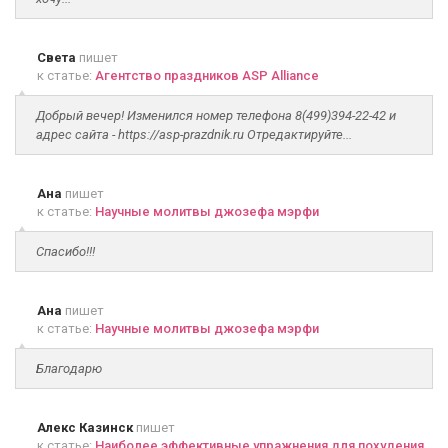
Света
пишет
к статье:
Агентство праздников ASP Alliance
Добрый вечер! Изменился номер телефона 8(499)394-22-42 и
адрес сайта - https://asp-prazdnik.ru Отредактируйте...
Ана
пишет
к статье:
Научные молитвы джозефа мэрфи
Спасибо!!!
Ана
пишет
к статье:
Научные молитвы джозефа мэрфи
Благодарю
Алекс Казинск
пишет
к статье:
Наиболее эффективные упражнения для похудения