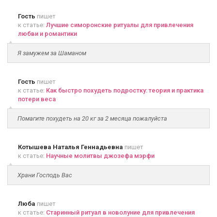
Гость
пишет
к статье:
Лучшие симоронские ритуалы для привлечения
любви и романтики
Я замужем за Шаманом
Гость
пишет
к статье:
Как быстро похудеть подростку: теория и практика
потери веса
Помагите похудеть на 20 кг за 2 месяца пожалуйста
Котышева Наталья Геннадьевна
пишет
к статье:
Научные молитвы джозефа мэрфи
Храни Господь Вас
Люба
пишет
к статье:
Старинный ритуал в новолуние для привлечения