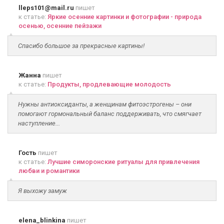
lleps101@mail.ru
пишет
к статье:
Яркие осенние картинки и фотографии - природа
осенью, осенние пейзажи
Спасибо большое за прекрасные картины!
Жанна
пишет
к статье:
Продукты, продлевающие молодость
Нужны антиоксиданты, а женщинам фитоэстрогены – они
помогают гормональный баланс поддерживать, что смягчает
наступление...
Гость
пишет
к статье:
Лучшие симоронские ритуалы для привлечения
любви и романтики
Я выхожу замуж
elena_blinkina
пишет