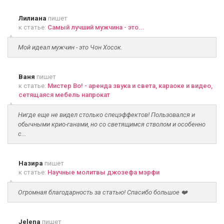
Лилиана
пишет
к статье:
Самый лучший мужчина - это...
Мой идеал мужчин - это Чон Хосок.
Ваня
пишет
к статье:
Мистер Во! - аренда звука и света, караоке и видео,
сетящаяся мебель напрокат
Нигде еще не видел столько спецэффектов! Пользовался и
обычными крио-ганами, но со светящимся стволом и особенно
с...
Назира
пишет
к статье:
Научные молитвы джозефа мэрфи
Огромная благодарность за статью! Спасибо большое ❤️
Jelena
пишет