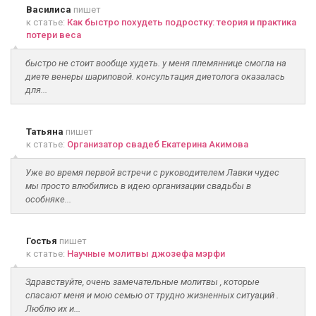
Василиса
пишет
к статье:
Как быстро похудеть подростку: теория и практика
потери веса
быстро не стоит вообще худеть. у меня племяннице смогла на
диете венеры шариповой. консультация диетолога оказалась
для...
Татьяна
пишет
к статье:
Организатор свадеб Екатерина Акимова
Уже во время первой встречи с руководителем Лавки чудес
мы просто влюбились в идею организации свадьбы в
особняке...
Гостья
пишет
к статье:
Научные молитвы джозефа мэрфи
Здравствуйте, очень замечательные молитвы , которые
спасают меня и мою семью от трудно жизненных ситуаций .
Люблю их и...