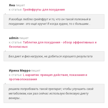
Яна
пишет
к статье:
Грейпфруты для похудения
Я вообще люблю грейпфрут и то, что он такой полезный в
похудении - это ещё круче! Я когда худею, то с большим...
admin
пишет
к статье:
Таблетки для похудения - обзор эффективных и
безопасных
Без диет и физ нагрузок, не добиться хорошего результата
Ирина Мирро
пишет
к статье:
L карнитин: принцип действия, показания и
противопоказания
решила попробовать такой препарат, чтобы улучшить свой
метаболизм, как раз сейчас использую белковую диету
венеры...