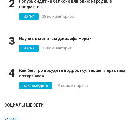
2
Голубь сидит на балконе или окне: народные
предметы
38 комментариев
МАГИЯ
3
Научные молитвы джозефа мэрфи
22 комментария
МАГИЯ
4
Как быстро похудеть подростку: теория и практика
потери веса
19 комментариев
КАК ПОХУДЕТЬ
СОЦИАЛЬНЫЕ СЕТИ
vk.com