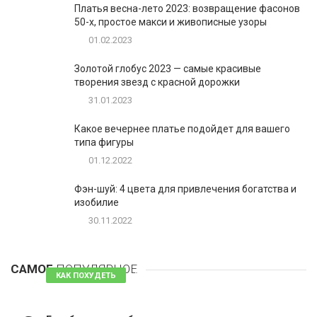
Платья весна-лето 2023: возвращение фасонов
50-х, простое макси и живописные узоры
01.02.2023
Золотой глобус 2023 — самые красивые
творения звезд с красной дорожки
31.01.2023
Какое вечернее платье подойдет для вашего
типа фигуры
01.12.2022
Фэн-шуй: 4 цвета для привлечения богатства и
изобилие
30.11.2022
1
Таблетки для похудения - обзор эффективных и
безопасных
САМОЕ
ПОПУЛЯРНОЕ
81 комментарий
КАК ПОХУДЕТЬ