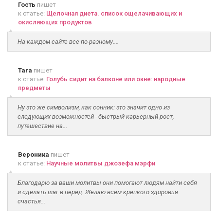
Гость
пишет
к статье:
Щелочная диета. список ощелачивающих и
окисляющих продуктов
На каждом сайте все по-разному....
Tara
пишет
к статье:
Голубь сидит на балконе или окне: народные
предметы
Ну это же символизм, как сонник: это значит одно из
следующих возможностей - быстрый карьерный рост,
путешествие на...
Вероника
пишет
к статье:
Научные молитвы джозефа мэрфи
Благодарю за ваши молитвы они помогают людям найти себя
и сделать шаг в перед. Желаю всем крепкого здоровья
счастья...