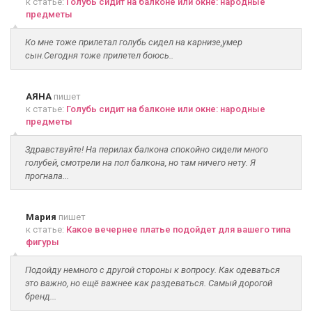
к статье:
Голубь сидит на балконе или окне: народные
предметы
Ко мне тоже прилетал голубь сидел на карнизе,умер
сын.Сегодня тоже прилетел боюсь..
АЯНА
пишет
к статье:
Голубь сидит на балконе или окне: народные
предметы
Здравствуйте! На перилах балкона спокойно сидели много
голубей, смотрели на пол балкона, но там ничего нету. Я
прогнала...
Мария
пишет
к статье:
Какое вечернее платье подойдет для вашего типа
фигуры
Подойду немного с другой стороны к вопросу. Как одеваться
это важно, но ещё важнее как раздеваться. Самый дорогой
бренд...