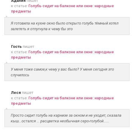
Адалия
пишет
к статье:
Голубь сидит на балконе или окне: народные
предметы
Я готовила на кухне окно было открыто голубь тёмный хотел
залететь я отпугнула к чему бы это
Гость
пишет
к статье:
Голубь сидит на балконе или окне: народные
предметы
У меня тоже самое,к чему у вас было? У меня сегодня это
случилось
Леся
пишет
к статье:
Голубь сидит на балконе или окне: народные
предметы
Просто сидит голубь на карнизе за окном и не уходит, сказала
кыш...остался ... расцветка необычная серо-голубой......