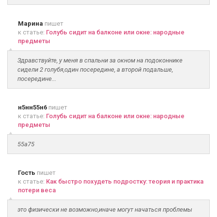
Марина
пишет
к статье:
Голубь сидит на балконе или окне: народные
предметы
Здравствуйте, у меня в спальни за окном на подоконнике
сидели 2 голубя,один посередине, а второй подальше,
посередине...
н5нн55н6
пишет
к статье:
Голубь сидит на балконе или окне: народные
предметы
55а75
Гость
пишет
к статье:
Как быстро похудеть подростку: теория и практика
потери веса
это физически не возможно,иначе могут начаться проблемы