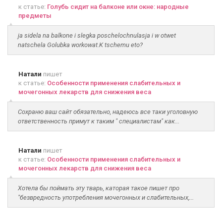
к статье:
Голубь сидит на балконе или окне: народные
предметы
ja sidela na balkone i slegka poschelochnulasja i w otwet
natschela Golubka workowat.K tschemu eto?
Натали
пишет
к статье:
Особенности применения слабительных и
мочегонных лекарств для снижения веса
Сохраню ваш сайт обязательно, надеюсь все таки уголовную
ответственность примут к таким " специалистам" как...
Натали
пишет
к статье:
Особенности применения слабительных и
мочегонных лекарств для снижения веса
Хотела бы поймать эту тварь, каторая такое пишет про
"безвредность употребления мочегонных и слабительных,...