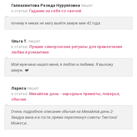
Галиахметова Резида Нурулловна
пишет
к статье:
Гадание на себя со свечой
почему я никак не магу выйти замуж мне 42 года
Ольга Т.
пишет
к статье:
Лучшие симоронские ритуалы для привлечения
любви и романтики
Мой мужчина нашёл меня, я люблю и любима. Я выхожу
замуж. ❤️
Лариса
пишет
к статье:
Михайлов день - народные приметы, поверья,
обычаи
Очень подробное описание обычая на Михайлов день.2-
3ведра вина и в гости ,прямо переплюнул советы Тиктока!
Может,и...