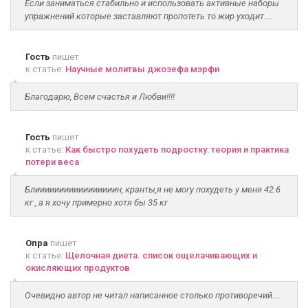
Если заниматься стабильно и использовать активные наборы
упражнений которые заставляют пропотеть то жир уходит....
Гость
пишет
к статье:
Научные молитвы джозефа мэрфи
Благодарю, Всем счастья и Любви!!!!
Гость
пишет
к статье:
Как быстро похудеть подростку: теория и практика
потери веса
Блииииииииииииииииин, кранты,я не могу похудеть у меня 42.6
кг , а я хочу примерно хотя бы 35 кг
Опра
пишет
к статье:
Щелочная диета. список ощелачивающих и
окисляющих продуктов
Очевидно автор не читал написанное столько противоречий....