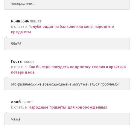
посередине...
н5нн55н6
пишет
к статье:
Голубь сидит на балконе или окне: народные
предметы
55а75
Гость
пишет
к статье:
Как быстро похудеть подростку: теория и практика
потери веса
это физически не возможно,иначе могут начаться проблемы
араб
пишет
к статье:
Народные приметы для новорожденных
мама