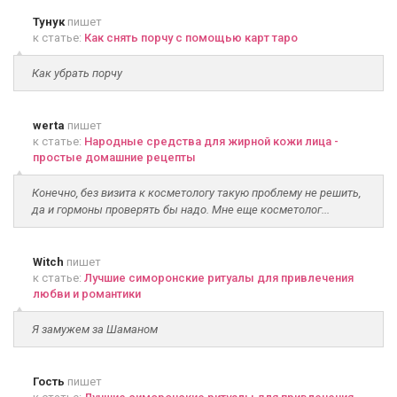
Тунук
пишет
к статье:
Как снять порчу с помощью карт таро
Как убрать порчу
werta
пишет
к статье:
Народные средства для жирной кожи лица -
простые домашние рецепты
Конечно, без визита к косметологу такую проблему не решить,
да и гормоны проверять бы надо. Мне еще косметолог...
Witch
пишет
к статье:
Лучшие симоронские ритуалы для привлечения
любви и романтики
Я замужем за Шаманом
Гость
пишет