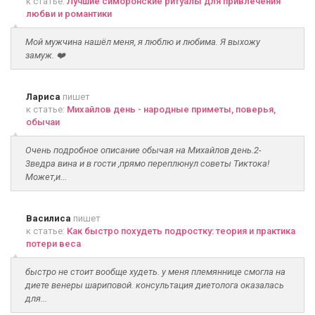
к статье:
Лучшие симоронские ритуалы для привлечения
любви и романтики
Мой мужчина нашёл меня, я люблю и любима. Я выхожу
замуж. ❤️
Лариса
пишет
к статье:
Михайлов день - народные приметы, поверья,
обычаи
Очень подробное описание обычая на Михайлов день.2-
3ведра вина и в гости ,прямо переплюнул советы Тиктока!
Может,и...
Василиса
пишет
к статье:
Как быстро похудеть подростку: теория и практика
потери веса
быстро не стоит вообще худеть. у меня племяннице смогла на
диете венеры шариповой. консультация диетолога оказалась
для...