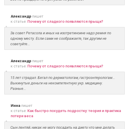
Александр
пишет
к статье:
Почему от сладкого появляются прыщи?
За совет Ретасола и иных на изотретиноине надо ремня по
одному месту. Если сами не соображаете, так другим не
советуйте...
Александр
пишет
к статье:
Почему от сладкого появляются прыщи?
15 лет страдал. Бегал по дерматологам, гастроэнтерологам...
Выкинутые деньги на некомпетентную укр. медицину.
Разные...
Инна
пишет
к статье:
Как быстро похудеть подростку: теория и практика
потери веса
Сын лентяй, никак не могу посадить на диету.что мне делать