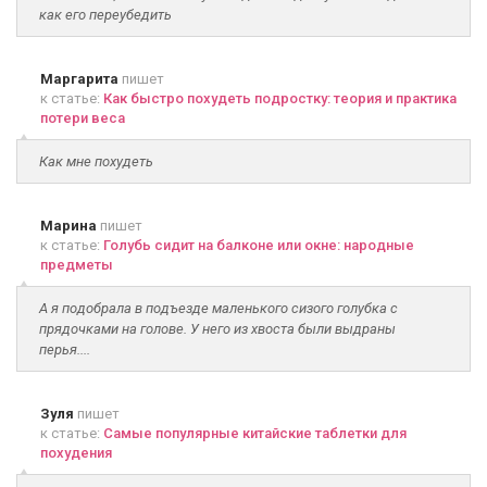
как его переубедить
Маргарита
пишет
к статье:
Как быстро похудеть подростку: теория и практика
потери веса
Как мне похудеть
Марина
пишет
к статье:
Голубь сидит на балконе или окне: народные
предметы
А я подобрала в подъезде маленького сизого голубка с
прядочками на голове. У него из хвоста были выдраны
перья....
Зуля
пишет
к статье:
Самые популярные китайские таблетки для
похудения