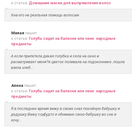
к статье:
Домашние маски для выпрямления волос
Хна-это не реальная помощь волосам
Милая
пишет
к статье:
Голубь сидит на балконе или окне: народные
предметы
А если прилетела дикая голубка и села на окно и
расматривает меня?я цветок поливала на подоконнике..пошла
взяла хлеб...
Алена
пишет
к статье:
Голубь сидит на балконе или окне: народные
предметы
Я в последнее время вижу в своих снах покойную бабушку и
дедушку.Вижу соң, будто я обнимаю свою бабушку во сне и
хочу...