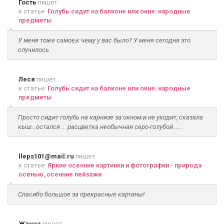
Гость
пишет
к статье:
Голубь сидит на балконе или окне: народные
предметы
У меня тоже самое,к чему у вас было? У меня сегодня это
случилось
Леся
пишет
к статье:
Голубь сидит на балконе или окне: народные
предметы
Просто сидит голубь на карнизе за окном и не уходит, сказала
кыш...остался ... расцветка необычная серо-голубой......
lleps101@mail.ru
пишет
к статье:
Яркие осенние картинки и фотографии - природа
осенью, осенние пейзажи
Спасибо большое за прекрасные картины!
Жанна
пишет