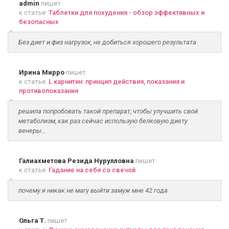
admin
пишет
к статье:
Таблетки для похудения - обзор эффективных и
безопасных
Без диет и физ нагрузок, не добиться хорошего результата
Ирина Мирро
пишет
к статье:
L карнитин: принцип действия, показания и
противопоказания
решила попробовать такой препарат, чтобы улучшить свой
метаболизм, как раз сейчас использую белковую диету
венеры...
Галиахметова Резида Нурулловна
пишет
к статье:
Гадание на себя со свечой
почему я никак не магу выйти замуж мне 42 года
Ольга Т.
пишет