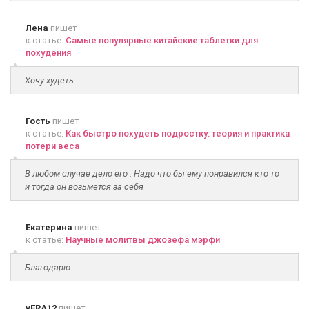
Лена
пишет
к статье:
Самые популярные китайские таблетки для
похудения
Хочу худеть
Гость
пишет
к статье:
Как быстро похудеть подростку: теория и практика
потери веса
В любом случае дело его . Надо что бы ему понравился кто то
и тогда он возьмется за себя
Екатерина
пишет
к статье:
Научные молитвы джозефа мэрфи
Благодарю
vERA12
пишет