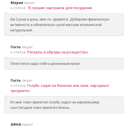
Мария
пишет
к статье:
15 лучших завтраков для похудения
Ем 2 раза в день, мне оч. нравится. Добавляю физическую
активность и обязательно сухой массаж итальянской
натуральной...
Гость
пишет
к статье:
Ритуалы и обряды на рождество
Почтстится надо себя и денежный канал
Гость
пишет
к статье:
Голубь сидит на балконе или окне: народные
предметы
Ко мне тоже прилетал голубь сидел на карнизе,умер
сын.Сегодня тоже прилетел боюсь..
АЯНА
пишет