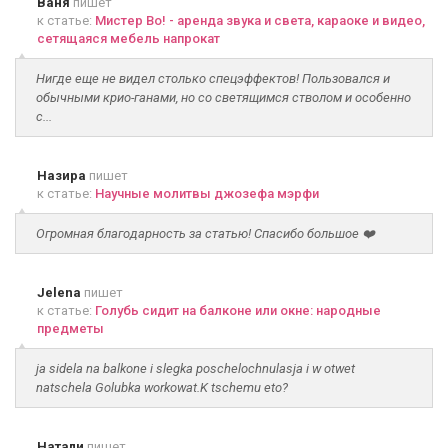
Ваня
пишет
к статье:
Мистер Во! - аренда звука и света, караоке и видео,
сетящаяся мебель напрокат
Нигде еще не видел столько спецэффектов! Пользовался и
обычными крио-ганами, но со светящимся стволом и особенно
с...
Назира
пишет
к статье:
Научные молитвы джозефа мэрфи
Огромная благодарность за статью! Спасибо большое ❤️
Jelena
пишет
к статье:
Голубь сидит на балконе или окне: народные
предметы
ja sidela na balkone i slegka poschelochnulasja i w otwet
natschela Golubka workowat.K tschemu eto?
Натали
пишет