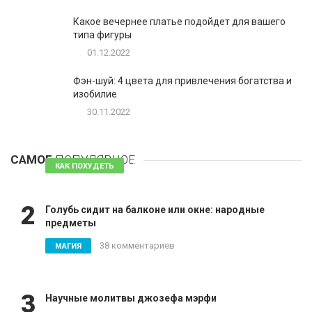
Какое вечернее платье подойдет для вашего
типа фигуры
01.12.2022
Фэн-шуй: 4 цвета для привлечения богатства и
изобилие
30.11.2022
1
Таблетки для похудения - обзор эффективных и
безопасных
САМОЕ
ПОПУЛЯРНОЕ
81 комментарий
КАК ПОХУДЕТЬ
2
Голубь сидит на балконе или окне: народные
предметы
38 комментариев
МАГИЯ
3
Научные молитвы джозефа мэрфи