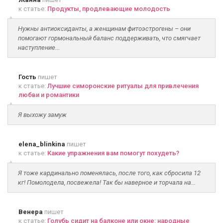
к статье:
Продукты, продлевающие молодость
Нужны антиоксиданты, а женщинам фитоэстрогены – они
помогают гормональный баланс поддерживать, что смягчает
наступление...
Гость
пишет
к статье:
Лучшие симоронские ритуалы для привлечения
любви и романтики
Я выхожу замуж
elena_blinkina
пишет
к статье:
Какие упражнения вам помогут похудеть?
Я тоже кардинально поменялась, после того, как сбросила 12
кг! Помолодела, посвежела! Так бы наверное и торчала на...
Венера
пишет
к статье:
Голубь сидит на балконе или окне: народные