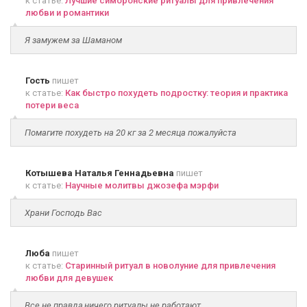
к статье:
Лучшие симоронские ритуалы для привлечения
любви и романтики
Я замужем за Шаманом
Гость
пишет
к статье:
Как быстро похудеть подростку: теория и практика
потери веса
Помагите похудеть на 20 кг за 2 месяца пожалуйста
Котышева Наталья Геннадьевна
пишет
к статье:
Научные молитвы джозефа мэрфи
Храни Господь Вас
Люба
пишет
к статье:
Старинный ритуал в новолуние для привлечения
любви для девушек
Все не правда,ничего ритуалы не работают