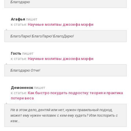
Благодарю
Агафья
пишет
к статье:
Научные молитвы джозефа мэрфи
БлагоЛарю! БлагоЛарю! БлагоДарю!
Гость
пишет
к статье:
Научные молитвы джозефа мэрфи
Благодарю Отче!
Демоненок
пишет
к статье:
Как быстро похудеть подростку: теория и практика
потери веса
Не в этом дело, дентяй или нет, нужен правильный подход,
может ему нужен человек с кем ему худеть? Или поспорить с
кем...