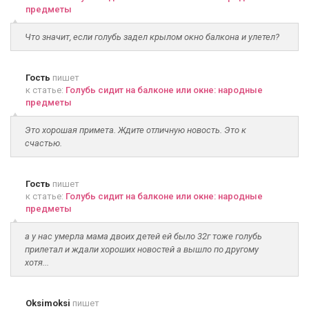
предметы
Что значит, если голубь задел крылом окно балкона и улетел?
Гость
пишет
к статье:
Голубь сидит на балконе или окне: народные
предметы
Это хорошая примета. Ждите отличную новость. Это к
счастью.
Гость
пишет
к статье:
Голубь сидит на балконе или окне: народные
предметы
а у нас умерла мама двоих детей ей было 32г тоже голубь
прилетал и ждали хороших новостей а вышло по другому
хотя...
Oksimoksi
пишет