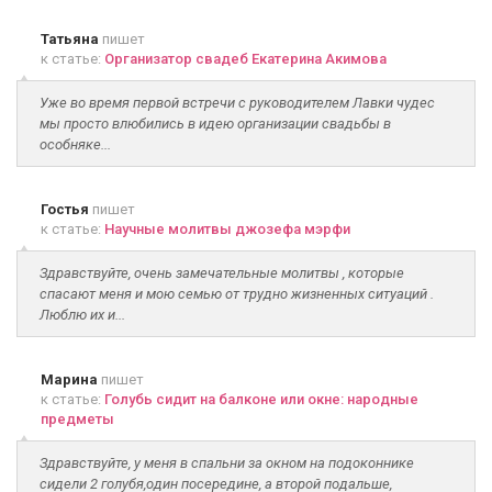
Татьяна
пишет
к статье:
Организатор свадеб Екатерина Акимова
Уже во время первой встречи с руководителем Лавки чудес
мы просто влюбились в идею организации свадьбы в
особняке...
Гостья
пишет
к статье:
Научные молитвы джозефа мэрфи
Здравствуйте, очень замечательные молитвы , которые
спасают меня и мою семью от трудно жизненных ситуаций .
Люблю их и...
Марина
пишет
к статье:
Голубь сидит на балконе или окне: народные
предметы
Здравствуйте, у меня в спальни за окном на подоконнике
сидели 2 голубя,один посередине, а второй подальше,