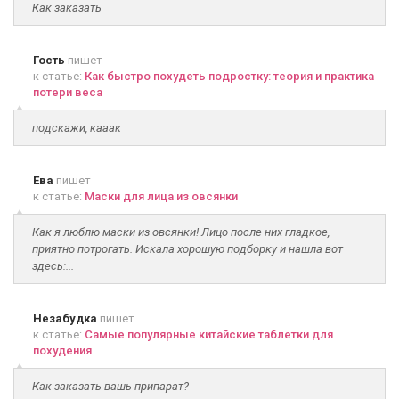
Как заказать
Гость
пишет
к статье:
Как быстро похудеть подростку: теория и практика
потери веса
подскажи, кааак
Ева
пишет
к статье:
Маски для лица из овсянки
Как я люблю маски из овсянки! Лицо после них гладкое,
приятно потрогать. Искала хорошую подборку и нашла вот
здесь:...
Незабудка
пишет
к статье:
Самые популярные китайские таблетки для
похудения
Как заказать вашь припарат?