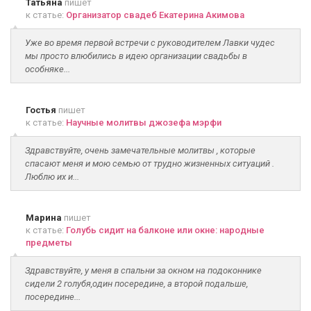
Татьяна
пишет
к статье:
Организатор свадеб Екатерина Акимова
Уже во время первой встречи с руководителем Лавки чудес
мы просто влюбились в идею организации свадьбы в
особняке...
Гостья
пишет
к статье:
Научные молитвы джозефа мэрфи
Здравствуйте, очень замечательные молитвы , которые
спасают меня и мою семью от трудно жизненных ситуаций .
Люблю их и...
Марина
пишет
к статье:
Голубь сидит на балконе или окне: народные
предметы
Здравствуйте, у меня в спальни за окном на подоконнике
сидели 2 голубя,один посередине, а второй подальше,
посередине...