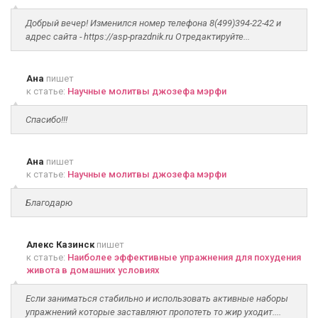
Добрый вечер! Изменился номер телефона 8(499)394-22-42 и
адрес сайта - https://asp-prazdnik.ru Отредактируйте...
Ана
пишет
к статье:
Научные молитвы джозефа мэрфи
Спасибо!!!
Ана
пишет
к статье:
Научные молитвы джозефа мэрфи
Благодарю
Алекс Казинск
пишет
к статье:
Наиболее эффективные упражнения для похудения
живота в домашних условиях
Если заниматься стабильно и использовать активные наборы
упражнений которые заставляют пропотеть то жир уходит....