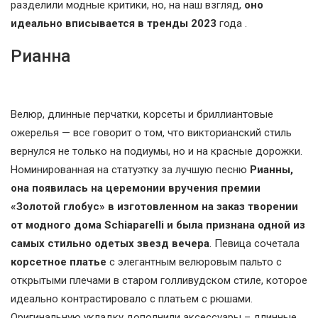
разделили модные критики, но, на наш взгляд,
оно
идеально вписывается в тренды 2023
года .
Рианна
Велюр, длинные перчатки, корсеты и бриллиантовые
ожерелья — все говорит о том, что викторианский стиль
вернулся не только на подиумы, но и на красные дорожки.
Номинированная на статуэтку за лучшую песню
Рианны,
она появилась на церемонии вручения премии
«Золотой глобус» в изготовленном на заказ творении
от модного дома Schiaparelli и была признана одной из
самых стильно одетых звезд вечера
. Певица сочетала
корсетное платье
с элегантным велюровым пальто с
открытыми плечами в старом голливудском стиле, которое
идеально контрастировало с платьем с рюшами.
Оригинальную укладку дополнили аксессуары – длинные