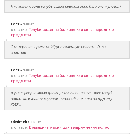
Что значит, если голубь задел крылом окно балкона и улетел?
Гость
пишет
к статье:
Голубь сидит на балконе или окне: народные
предметы
Это хорошая примета. Ждите отличную новость. Это к
счастью.
Гость
пишет
к статье:
Голубь сидит на балконе или окне: народные
предметы
а у нас умерла мама двоих детей ей было 32г тоже голубь
прилетал и ждали хороших новостей а вышло по другому
хотя...
Oksimoksi
пишет
к статье:
Домашние маски для выпрямления волос