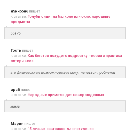
н5нн55н6
пишет
к статье:
Голубь сидит на балконе или окне: народные
предметы
55а75
Гость
пишет
к статье:
Как быстро похудеть подростку: теория и практика
потери веса
это физически не возможно,иначе могут начаться проблемы
араб
пишет
к статье:
Народные приметы для новорожденных
мама
Мария
пишет
к статье:
15 лучших завтраков для похудения