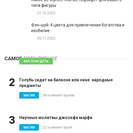
типа фигуры
01.12.2022
Фэн-шуй: 4 цвета для привлечения богатства и
изобилие
30.11.2022
1
Таблетки для похудения - обзор эффективных и
безопасных
САМОЕ
ПОПУЛЯРНОЕ
81 комментарий
КАК ПОХУДЕТЬ
2
Голубь сидит на балконе или окне: народные
предметы
38 комментариев
МАГИЯ
3
Научные молитвы джозефа мэрфи
22 комментария
МАГИЯ