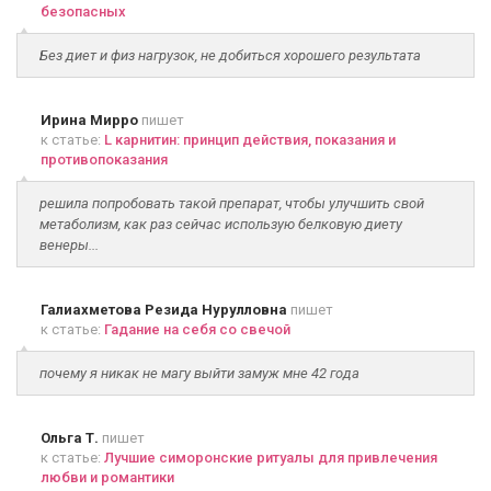
безопасных
Без диет и физ нагрузок, не добиться хорошего результата
Ирина Мирро
пишет
к статье:
L карнитин: принцип действия, показания и
противопоказания
решила попробовать такой препарат, чтобы улучшить свой
метаболизм, как раз сейчас использую белковую диету
венеры...
Галиахметова Резида Нурулловна
пишет
к статье:
Гадание на себя со свечой
почему я никак не магу выйти замуж мне 42 года
Ольга Т.
пишет
к статье:
Лучшие симоронские ритуалы для привлечения
любви и романтики