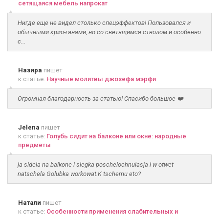
сетящаяся мебель напрокат
Нигде еще не видел столько спецэффектов! Пользовался и
обычными крио-ганами, но со светящимся стволом и особенно
с...
Назира
пишет
к статье:
Научные молитвы джозефа мэрфи
Огромная благодарность за статью! Спасибо большое ❤️
Jelena
пишет
к статье:
Голубь сидит на балконе или окне: народные
предметы
ja sidela na balkone i slegka poschelochnulasja i w otwet
natschela Golubka workowat.K tschemu eto?
Натали
пишет
к статье:
Особенности применения слабительных и