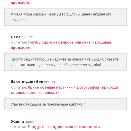
предметы
У меня тоже самое,к чему у вас было? У меня сегодня это
случилось
Леся
пишет
к статье:
Голубь сидит на балконе или окне: народные
предметы
Просто сидит голубь на карнизе за окном и не уходит, сказала
кыш...остался ... расцветка необычная серо-голубой......
lleps101@mail.ru
пишет
к статье:
Яркие осенние картинки и фотографии - природа
осенью, осенние пейзажи
Спасибо большое за прекрасные картины!
Жанна
пишет
к статье:
Продукты, продлевающие молодость