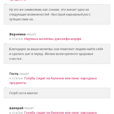
Ну это же символизм, как сонник: это значит одно из
следующих возможностей - быстрый карьерный рост,
путешествие на...
Вероника
пишет
к статье:
Научные молитвы джозефа мэрфи
Благодарю за ваши молитвы они помогают людям найти себя
и сделать шаг в перед. Желаю всем крепкого здоровья
счастья...
Гость
пишет
к статье:
Голубь сидит на балконе или окне: народные
предметы
Голуб сел в мангал
валерий
пишет
к статье:
Голубь сидит на балконе или окне: народные