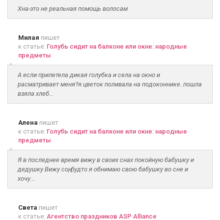
Хна-это не реальная помощь волосам
Милая
пишет
к статье:
Голубь сидит на балконе или окне: народные
предметы
А если прилетела дикая голубка и села на окно и
расматривает меня?я цветок поливала на подоконнике..пошла
взяла хлеб...
Алена
пишет
к статье:
Голубь сидит на балконе или окне: народные
предметы
Я в последнее время вижу в своих снах покойную бабушку и
дедушку.Вижу соң, будто я обнимаю свою бабушку во сне и
хочу...
Света
пишет
к статье:
Агентство праздников ASP Alliance