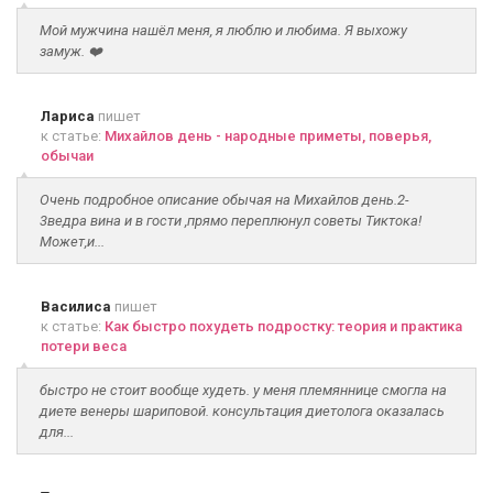
Мой мужчина нашёл меня, я люблю и любима. Я выхожу
замуж. ❤️
Лариса
пишет
к статье:
Михайлов день - народные приметы, поверья,
обычаи
Очень подробное описание обычая на Михайлов день.2-
3ведра вина и в гости ,прямо переплюнул советы Тиктока!
Может,и...
Василиса
пишет
к статье:
Как быстро похудеть подростку: теория и практика
потери веса
быстро не стоит вообще худеть. у меня племяннице смогла на
диете венеры шариповой. консультация диетолога оказалась
для...