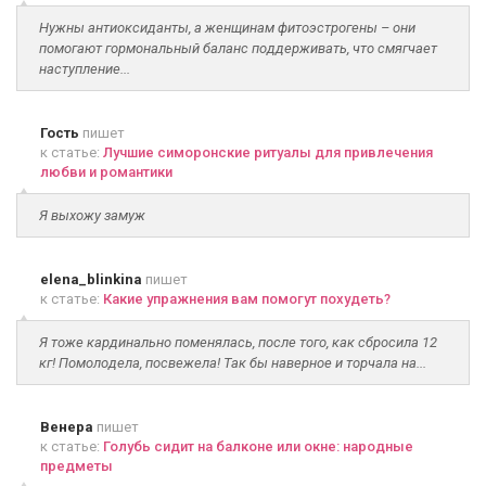
Нужны антиоксиданты, а женщинам фитоэстрогены – они
помогают гормональный баланс поддерживать, что смягчает
наступление...
Гость
пишет
к статье:
Лучшие симоронские ритуалы для привлечения
любви и романтики
Я выхожу замуж
elena_blinkina
пишет
к статье:
Какие упражнения вам помогут похудеть?
Я тоже кардинально поменялась, после того, как сбросила 12
кг! Помолодела, посвежела! Так бы наверное и торчала на...
Венера
пишет
к статье:
Голубь сидит на балконе или окне: народные
предметы