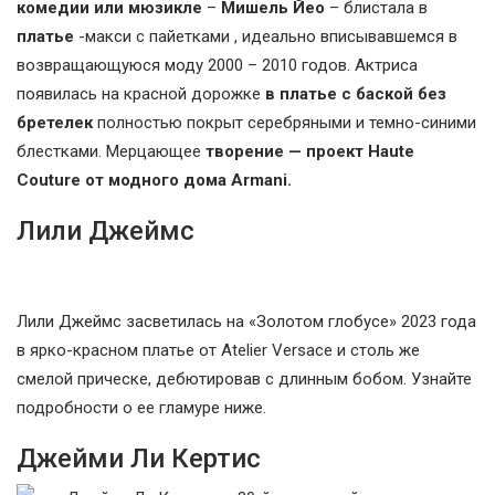
комедии или мюзикле
–
Мишель Йео
– блистала в
платье
-макси с пайетками , идеально вписывавшемся в
возвращающуюся моду 2000 – 2010 годов. Актриса
появилась на красной дорожке
в платье с баской без
бретелек
полностью покрыт серебряными и темно-синими
блестками. Мерцающее
творение — проект Haute
Couture от модного дома Armani.
Лили Джеймс
Лили Джеймс засветилась на «Золотом глобусе» 2023 года
в ярко-красном платье от Atelier Versace и столь же
смелой прическе, дебютировав с длинным бобом. Узнайте
подробности о ее гламуре ниже.
Джейми Ли Кертис