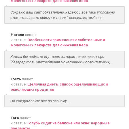
мочегонных лекарств для снижения веса
Сохраню ваш сайт обязательно, надеюсь все таки уголовную
ответственность примут к таким " специалистам" как...
Натали
пишет
к статье:
Особенности применения слабительных и
мочегонных лекарств для снижения веса
Хотела бы поймать эту тварь, каторая такое пишет про
"безвредность употребления мочегонных и слабительных,...
Гость
пишет
к статье:
Щелочная диета. список ощелачивающих и
окисляющих продуктов
На каждом сайте все по-разному....
Tara
пишет
к статье:
Голубь сидит на балконе или окне: народные
предметы