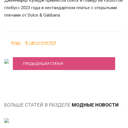
Дженнифер Кулидж привнесла блеск и гламур на «Золотой
глобус» 2023 года в нестандартном платье с открытыми
плечами от Dolce & Gabbana.
В чем встречать новый год 2019 Желтой
МОДА
МОДНЫЕ НОВОСТИ
Земляной Свиньи (Кабан)
ПРЕДЫДУЩАЯ СТАТЬЯ
БОЛЬШЕ СТАТЕЙ В РАЗДЕЛЕ
МОДНЫЕ НОВОСТИ