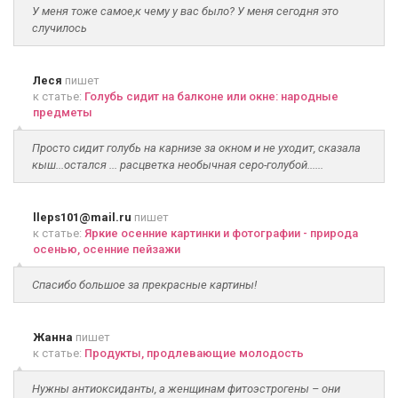
У меня тоже самое,к чему у вас было? У меня сегодня это
случилось
Леся
пишет
к статье:
Голубь сидит на балконе или окне: народные
предметы
Просто сидит голубь на карнизе за окном и не уходит, сказала
кыш...остался ... расцветка необычная серо-голубой......
lleps101@mail.ru
пишет
к статье:
Яркие осенние картинки и фотографии - природа
осенью, осенние пейзажи
Спасибо большое за прекрасные картины!
Жанна
пишет
к статье:
Продукты, продлевающие молодость
Нужны антиоксиданты, а женщинам фитоэстрогены – они