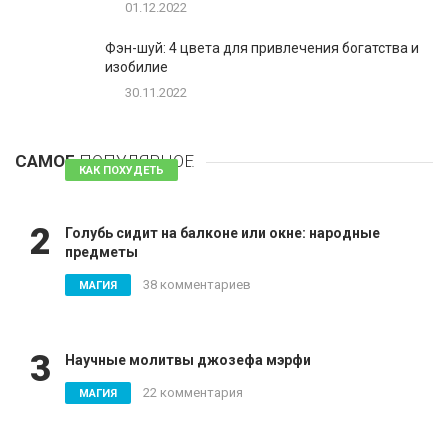
01.12.2022
Фэн-шуй: 4 цвета для привлечения богатства и
изобилие
30.11.2022
1
Таблетки для похудения - обзор эффективных и
безопасных
САМОЕ
ПОПУЛЯРНОЕ
81 комментарий
КАК ПОХУДЕТЬ
2
Голубь сидит на балконе или окне: народные
предметы
38 комментариев
МАГИЯ
3
Научные молитвы джозефа мэрфи
22 комментария
МАГИЯ