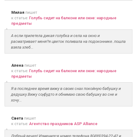
Милая
пишет
к статье:
Голубь сидит на балконе или окне: народные
предметы
А если прилетела дикая голубка и села на окно и
расматривает меня?я цветок поливала на подоконнике..пошла
взяла хлеб...
Алена
пишет
к статье:
Голубь сидит на балконе или окне: народные
предметы
Я в последнее время вижу в своих снах покойную бабушку и
дедушку.Вижу соң, будто я обнимаю свою бабушку во сне и
хочу...
Света
пишет
к статье:
Агентство праздников ASP Alliance
Добрый вечер! Изменился номер телефона 8(499)394-22-42 и