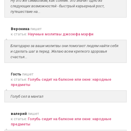
Ну это же символизм, как сонник: это значит одно из
следующих возможностей - быстрый карьерный рост,
путешествие на...
Вероника
пишет
к статье:
Научные молитвы джозефа мэрфи
Благодарю за ваши молитвы они помогают людям найти себя
и сделать шаг в перед. Желаю всем крепкого здоровья
счастья...
Гость
пишет
к статье:
Голубь сидит на балконе или окне: народные
предметы
Голуб сел в мангал
валерий
пишет
к статье:
Голубь сидит на балконе или окне: народные
предметы