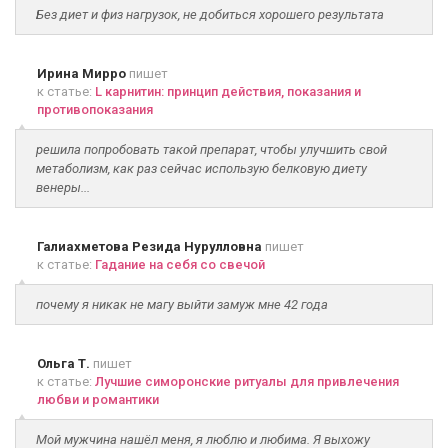
Без диет и физ нагрузок, не добиться хорошего результата
Ирина Мирро
пишет
к статье:
L карнитин: принцип действия, показания и
противопоказания
решила попробовать такой препарат, чтобы улучшить свой
метаболизм, как раз сейчас использую белковую диету
венеры...
Галиахметова Резида Нурулловна
пишет
к статье:
Гадание на себя со свечой
почему я никак не магу выйти замуж мне 42 года
Ольга Т.
пишет
к статье:
Лучшие симоронские ритуалы для привлечения
любви и романтики
Мой мужчина нашёл меня, я люблю и любима. Я выхожу