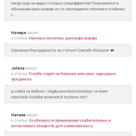
Нигде еще не видел столько спецэффектов! Пользовался и
обычными крио-ганами, но со светящимся стволом и особенно
с...
Назира
пишет
к статье:
Научные молитвы джозефа мэрфи
Огромная благодарность за статью! Спасибо большое ❤️
Jelena
пишет
к статье:
Голубь сидит на балконе или окне: народные
предметы
ja sidela na balkone i slegka poschelochnulasja i w otwet
natschela Golubka workowat.K tschemu eto?
Натали
пишет
к статье:
Особенности применения слабительных и
мочегонных лекарств для снижения веса