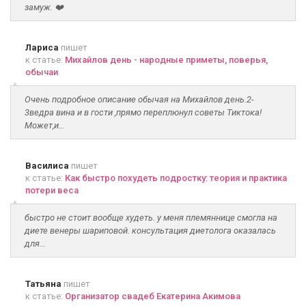
замуж. ❤️
Лариса
пишет
к статье:
Михайлов день - народные приметы, поверья,
обычаи
Очень подробное описание обычая на Михайлов день.2-
3ведра вина и в гости ,прямо переплюнул советы Тиктока!
Может,и...
Василиса
пишет
к статье:
Как быстро похудеть подростку: теория и практика
потери веса
быстро не стоит вообще худеть. у меня племяннице смогла на
диете венеры шариповой. консультация диетолога оказалась
для...
Татьяна
пишет
к статье:
Организатор свадеб Екатерина Акимова