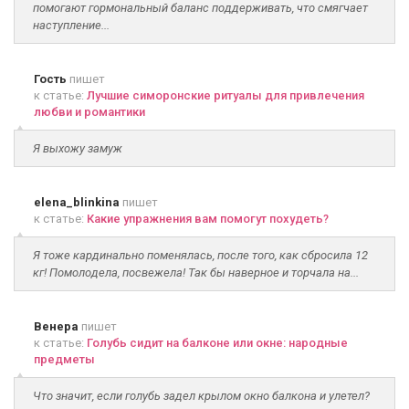
помогают гормональный баланс поддерживать, что смягчает
наступление...
Гость
пишет
к статье:
Лучшие симоронские ритуалы для привлечения
любви и романтики
Я выхожу замуж
elena_blinkina
пишет
к статье:
Какие упражнения вам помогут похудеть?
Я тоже кардинально поменялась, после того, как сбросила 12
кг! Помолодела, посвежела! Так бы наверное и торчала на...
Венера
пишет
к статье:
Голубь сидит на балконе или окне: народные
предметы
Что значит, если голубь задел крылом окно балкона и улетел?