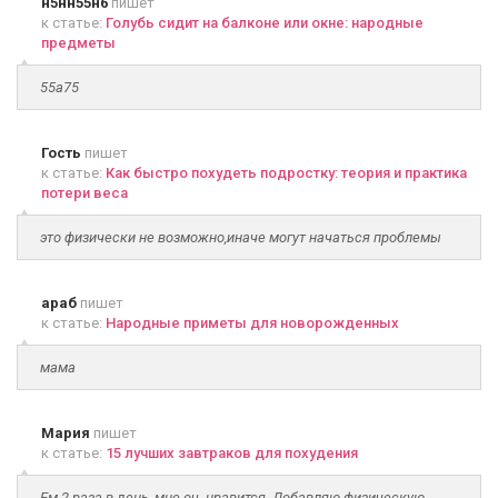
н5нн55н6
пишет
к статье:
Голубь сидит на балконе или окне: народные
предметы
55а75
Гость
пишет
к статье:
Как быстро похудеть подростку: теория и практика
потери веса
это физически не возможно,иначе могут начаться проблемы
араб
пишет
к статье:
Народные приметы для новорожденных
мама
Мария
пишет
к статье:
15 лучших завтраков для похудения
Ем 2 раза в день, мне оч. нравится. Добавляю физическую