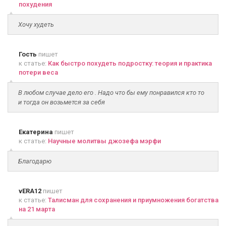
похудения
Хочу худеть
Гость
пишет
к статье:
Как быстро похудеть подростку: теория и практика
потери веса
В любом случае дело его . Надо что бы ему понравился кто то
и тогда он возьмется за себя
Екатерина
пишет
к статье:
Научные молитвы джозефа мэрфи
Благодарю
vERA12
пишет
к статье:
Талисман для сохранения и приумножения богатства
на 21 марта