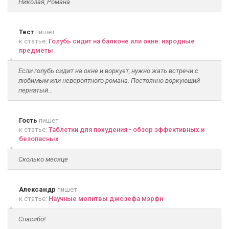
Николая, Романа
Тест
пишет
к статье:
Голубь сидит на балконе или окне: народные
предметы
Если голубь сидит на окне и воркует, нужно жать встречи с
любимым или невероятного романа. Постоянно воркующий
пернатый...
Гость
пишет
к статье:
Таблетки для похудения - обзор эффективных и
безопасных
Сколько месяце
Александр
пишет
к статье:
Научные молитвы джозефа мэрфи
Спасибо!