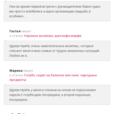
Уже во время первой встречи с руководителем Лавки чудес
мы просто влюбились в идею организации свадьбы в
особняке...
Гостья
пишет
к статье:
Научные молитвы джозефа мэрфи
Здравствуйте, очень замечательные молитвы , которые
спасают меня и мою семью от трудно жизненных ситуаций .
Люблю их и...
Марина
пишет
к статье:
Голубь сидит на балконе или окне: народные
предметы
Здравствуйте, у меня в спальни за окном на подоконнике
сидели 2 голубя,один посередине, а второй подальше,
посередине...