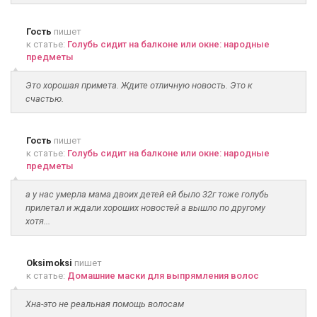
Гость
пишет
к статье:
Голубь сидит на балконе или окне: народные
предметы
Это хорошая примета. Ждите отличную новость. Это к
счастью.
Гость
пишет
к статье:
Голубь сидит на балконе или окне: народные
предметы
а у нас умерла мама двоих детей ей было 32г тоже голубь
прилетал и ждали хороших новостей а вышло по другому
хотя...
Oksimoksi
пишет
к статье:
Домашние маски для выпрямления волос
Хна-это не реальная помощь волосам