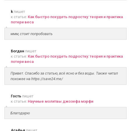
k
пишет
к статье:
Как быстро похудеть подростку: теория и практика
потери веса
ммм, стоит попробовать
Богдан
пишет
к статье:
Как быстро похудеть подростку: теория и практика
потери веса
Привет. Спасибо за статью, всё ясно и без воды. Также читал
похожее на https://save24.me/
Гость
пишет
к статье:
Научные молитвы джозефа мэрфи
Благодарю
Агафья
пишет