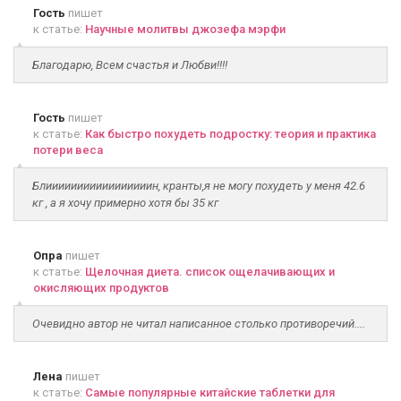
Гость
пишет
к статье:
Научные молитвы джозефа мэрфи
Благодарю, Всем счастья и Любви!!!!
Гость
пишет
к статье:
Как быстро похудеть подростку: теория и практика
потери веса
Блииииииииииииииииин, кранты,я не могу похудеть у меня 42.6
кг , а я хочу примерно хотя бы 35 кг
Опра
пишет
к статье:
Щелочная диета. список ощелачивающих и
окисляющих продуктов
Очевидно автор не читал написанное столько противоречий....
Лена
пишет
к статье:
Самые популярные китайские таблетки для