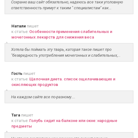
Сохраню ваш сайт обязательно, надеюсь все таки уголовную
ответственность примут к таким " специалистам" как...
Натали
пишет
к статье:
Особенности применения слабительных и
мочегонных лекарств для снижения веса
Хотела бы поймать эту тварь, каторая такое пишет про
"безвредность употребления мочегонных и слабительных,...
Гость
пишет
к статье:
Щелочная диета. список ощелачивающих и
окисляющих продуктов
На каждом сайте все по-разному....
Tara
пишет
к статье:
Голубь сидит на балконе или окне: народные
предметы