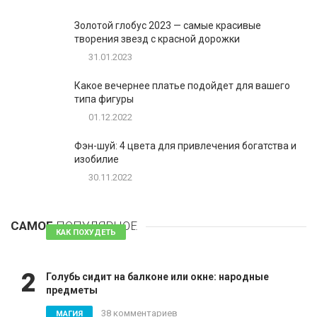
Золотой глобус 2023 — самые красивые
творения звезд с красной дорожки
31.01.2023
Какое вечернее платье подойдет для вашего
типа фигуры
01.12.2022
Фэн-шуй: 4 цвета для привлечения богатства и
изобилие
30.11.2022
1
Таблетки для похудения - обзор эффективных и
безопасных
САМОЕ
ПОПУЛЯРНОЕ
81 комментарий
КАК ПОХУДЕТЬ
2
Голубь сидит на балконе или окне: народные
предметы
38 комментариев
МАГИЯ