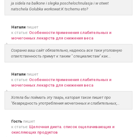
ja sidela na balkone i slegka poschelochnulasja i w otwet
natschela Golubka workowat.K tschemu eto?
Натали
пишет
к статье:
Особенности применения слабительных и
мочегонных лекарств для снижения веса
Сохраню ваш сайт обязательно, надеюсь все таки уголовную
ответственность примут к таким " специалистам" как...
Натали
пишет
к статье:
Особенности применения слабительных и
мочегонных лекарств для снижения веса
Хотела бы поймать эту тварь, каторая такое пишет про
"безвредность употребления мочегонных и слабительных,...
Гость
пишет
к статье:
Щелочная диета. список ощелачивающих и
окисляющих продуктов