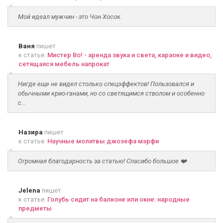
Мой идеал мужчин - это Чон Хосок.
Ваня
пишет
к статье:
Мистер Во! - аренда звука и света, караоке и видео,
сетящаяся мебель напрокат
Нигде еще не видел столько спецэффектов! Пользовался и
обычными крио-ганами, но со светящимся стволом и особенно
с...
Назира
пишет
к статье:
Научные молитвы джозефа мэрфи
Огромная благодарность за статью! Спасибо большое ❤️
Jelena
пишет
к статье:
Голубь сидит на балконе или окне: народные
предметы