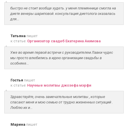
быстро не стоит вообще худеть. у меня племяннице смогла на
диете венеры шариповой. консультация диетолога оказалась
для...
Татьяна
пишет
к статье:
Организатор свадеб Екатерина Акимова
Уже во время первой встречи с руководителем Лавки чудес
мы просто влюбились в идею организации свадьбы в
особняке...
Гостья
пишет
к статье:
Научные молитвы джозефа мэрфи
Здравствуйте, очень замечательные молитвы , которые
спасают меня и мою семью от трудно жизненных ситуаций .
Люблю их и...
Марина
пишет