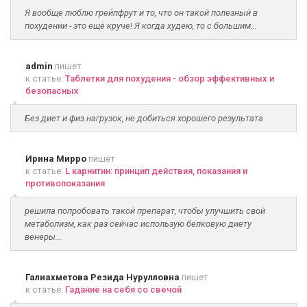
Я вообще люблю грейпфрут и то, что он такой полезный в
похудении - это ещё круче! Я когда худею, то с большим...
admin
пишет
к статье:
Таблетки для похудения - обзор эффективных и
безопасных
Без диет и физ нагрузок, не добиться хорошего результата
Ирина Мирро
пишет
к статье:
L карнитин: принцип действия, показания и
противопоказания
решила попробовать такой препарат, чтобы улучшить свой
метаболизм, как раз сейчас использую белковую диету
венеры...
Галиахметова Резида Нурулловна
пишет
к статье:
Гадание на себя со свечой