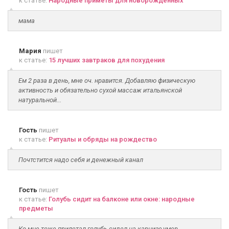
к статье:
Народные приметы для новорожденных
мама
Мария
пишет
к статье:
15 лучших завтраков для похудения
Ем 2 раза в день, мне оч. нравится. Добавляю физическую
активность и обязательно сухой массаж итальянской
натуральной...
Гость
пишет
к статье:
Ритуалы и обряды на рождество
Почтстится надо себя и денежный канал
Гость
пишет
к статье:
Голубь сидит на балконе или окне: народные
предметы
Ко мне тоже прилетал голубь сидел на карнизе,умер