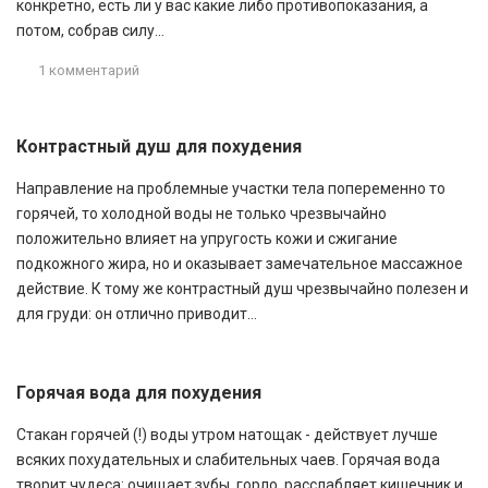
конкретно, есть ли у вас какие либо противопоказания, а
потом, собрав силу...
1 комментарий
Контрастный душ для похудения
Направление на проблемные участки тела попеременно то
горячей, то холодной воды не только чрезвычайно
положительно влияет на упругость кожи и сжигание
подкожного жира, но и оказывает замечательное массажное
действие. К тому же контрастный душ чрезвычайно полезен и
для груди: он отлично приводит...
Горячая вода для похудения
Стакан горячей (!) воды утром натощак - действует лучше
всяких похудательных и слабительных чаев. Горячая вода
творит чудеса: очищает зубы, горло, расслабляет кишечник и