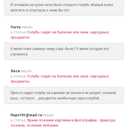
Я готовила на кухне окно было открыто голубь тёмный хотел
залететь я отпугнула к чему бы это
Гость
пишет
к статье:
Голубь сидит на балконе или окне: народные
предметы
У меня тоже самое,к чему у вас было? У меня сегодня это
случилось
Леся
пишет
к статье:
Голубь сидит на балконе или окне: народные
предметы
Просто сидит голубь на карнизе за окном и не уходит, сказала
кыш...остался ... расцветка необычная серо-голубой......
lleps101@mail.ru
пишет
к статье:
Яркие осенние картинки и фотографии - природа
осенью, осенние пейзажи