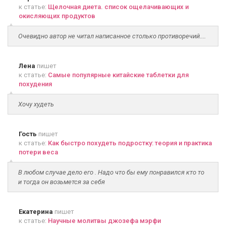
к статье:
Щелочная диета. список ощелачивающих и
окисляющих продуктов
Очевидно автор не читал написанное столько противоречий....
Лена
пишет
к статье:
Самые популярные китайские таблетки для
похудения
Хочу худеть
Гость
пишет
к статье:
Как быстро похудеть подростку: теория и практика
потери веса
В любом случае дело его . Надо что бы ему понравился кто то
и тогда он возьмется за себя
Екатерина
пишет
к статье:
Научные молитвы джозефа мэрфи