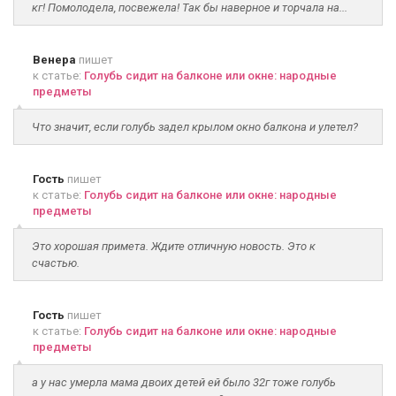
кг! Помолодела, посвежела! Так бы наверное и торчала на...
Венера
пишет
к статье:
Голубь сидит на балконе или окне: народные
предметы
Что значит, если голубь задел крылом окно балкона и улетел?
Гость
пишет
к статье:
Голубь сидит на балконе или окне: народные
предметы
Это хорошая примета. Ждите отличную новость. Это к
счастью.
Гость
пишет
к статье:
Голубь сидит на балконе или окне: народные
предметы
а у нас умерла мама двоих детей ей было 32г тоже голубь