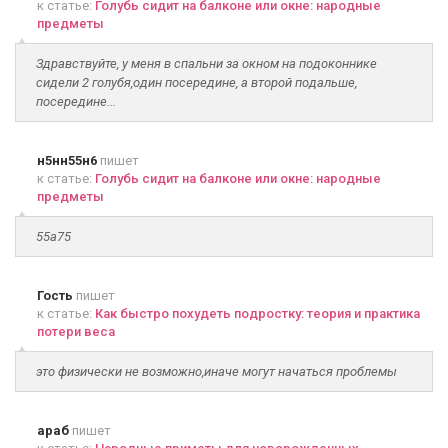
к статье:
Голубь сидит на балконе или окне: народные
предметы
Здравствуйте, у меня в спальни за окном на подоконнике
сидели 2 голубя,один посередине, а второй подальше,
посередине...
н5нн55н6
пишет
к статье:
Голубь сидит на балконе или окне: народные
предметы
55а75
Гость
пишет
к статье:
Как быстро похудеть подростку: теория и практика
потери веса
это физически не возможно,иначе могут начаться проблемы
араб
пишет