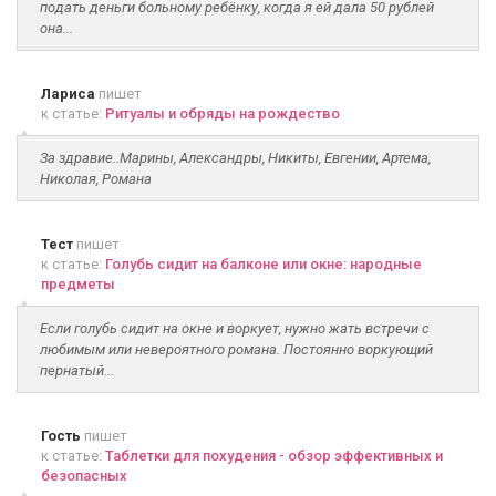
подать деньги больному ребёнку, когда я ей дала 50 рублей
она...
Лариса
пишет
к статье:
Ритуалы и обряды на рождество
За здравие..Марины, Александры, Никиты, Евгении, Артема,
Николая, Романа
Тест
пишет
к статье:
Голубь сидит на балконе или окне: народные
предметы
Если голубь сидит на окне и воркует, нужно жать встречи с
любимым или невероятного романа. Постоянно воркующий
пернатый...
Гость
пишет
к статье:
Таблетки для похудения - обзор эффективных и
безопасных