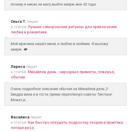
почему я никак не магу выйти замуж мне 42 года
Ольга Т.
пишет
к статье:
Лучшие симоронские ритуалы для привлечения
любви и романтики
Мой мужчина нашёл меня, я люблю и любима. Я выхожу
замуж. ❤️
Лариса
пишет
к статье:
Михайлов день - народные приметы, поверья,
обычаи
Очень подробное описание обычая на Михайлов день.2-
3ведра вина и в гости ,прямо переплюнул советы Тиктока!
Может,и...
Василиса
пишет
к статье:
Как быстро похудеть подростку: теория и практика
потери веса