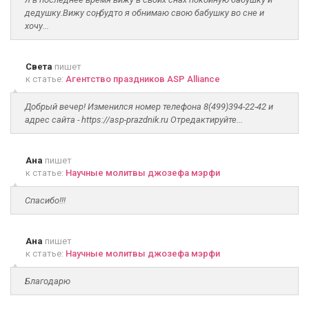
дедушку.Вижу соң, будто я обнимаю свою бабушку во сне и
хочу...
Света
пишет
к статье:
Агентство праздников ASP Alliance
Добрый вечер! Изменился номер телефона 8(499)394-22-42 и
адрес сайта - https://asp-prazdnik.ru Отредактируйте...
Ана
пишет
к статье:
Научные молитвы джозефа мэрфи
Спасибо!!!
Ана
пишет
к статье:
Научные молитвы джозефа мэрфи
Благодарю