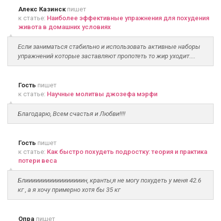
Алекс Казинск
пишет
к статье:
Наиболее эффективные упражнения для похудения
живота в домашних условиях
Если заниматься стабильно и использовать активные наборы
упражнений которые заставляют пропотеть то жир уходит....
Гость
пишет
к статье:
Научные молитвы джозефа мэрфи
Благодарю, Всем счастья и Любви!!!!
Гость
пишет
к статье:
Как быстро похудеть подростку: теория и практика
потери веса
Блииииииииииииииииин, кранты,я не могу похудеть у меня 42.6
кг , а я хочу примерно хотя бы 35 кг
Опра
пишет