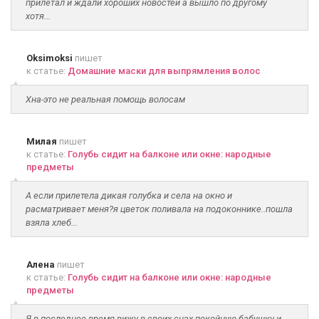
прилетал и ждали хороших новостей а вышло по другому
хотя...
Oksimoksi
пишет
к статье:
Домашние маски для выпрямления волос
Хна-это не реальная помощь волосам
Милая
пишет
к статье:
Голубь сидит на балконе или окне: народные
предметы
А если прилетела дикая голубка и села на окно и
расматривает меня?я цветок поливала на подоконнике..пошла
взяла хлеб...
Алена
пишет
к статье:
Голубь сидит на балконе или окне: народные
предметы
Я в последнее время вижу в своих снах покойную бабушку и