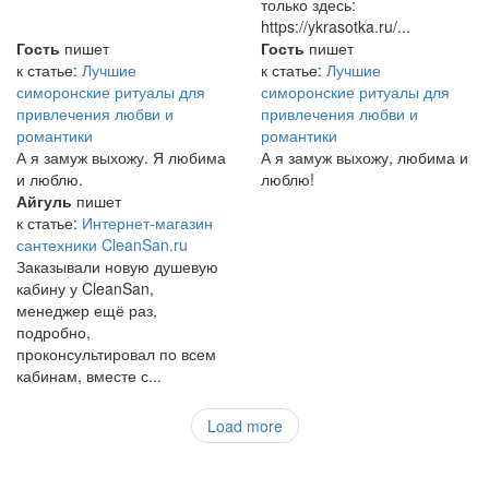
только здесь:
https://ykrasotka.ru/...
Гость
пишет
Гость
пишет
к статье:
Лучшие
к статье:
Лучшие
симоронские ритуалы для
симоронские ритуалы для
привлечения любви и
привлечения любви и
романтики
романтики
А я замуж выхожу. Я любима
А я замуж выхожу, любима и
и люблю.
люблю!
Айгуль
пишет
к статье:
Интернет-магазин
сантехники CleanSan.ru
Заказывали новую душевую
кабину у CleanSan,
менеджер ещё раз,
подробно,
проконсультировал по всем
кабинам, вместе с...
Load more