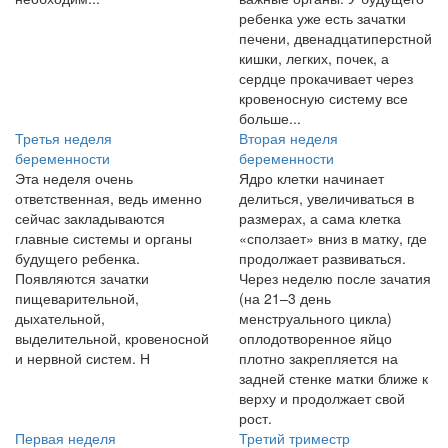
ребенка уже есть зачатки
печени, двенадцатиперстной
кишки, легких, почек, а
сердце прокачивает через
кровеносную систему все
больше...
Третья неделя
Вторая неделя
беременности
беременности
Эта неделя очень
Ядро клетки начинает
ответственная, ведь именно
делиться, увеличиваться в
сейчас закладываются
размерах, а сама клетка
главные системы и органы
«сползает» вниз в матку, где
будущего ребенка.
продолжает развиваться.
Появляются зачатки
Через неделю после зачатия
пищеварительной,
(на 21–3 день
дыхательной,
менструального цикла)
выделительной, кровеносной
оплодотворенное яйцо
и нервной систем. Н
плотно закрепляется на
задней стенке матки ближе к
верху и продолжает свой
рост.
Первая неделя
Третий триместр