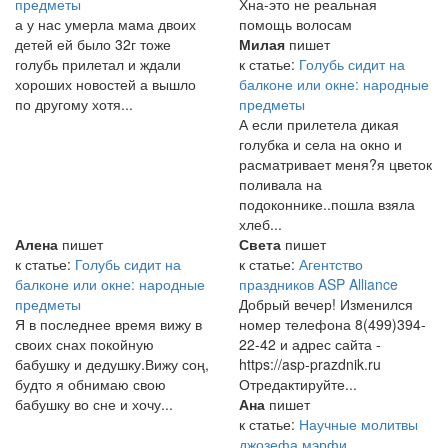
предметы
Хна-это не реальная
а у нас умерла мама двоих
помощь волосам
детей ей было 32г тоже
Милая
пишет
голубь прилетал и ждали
к статье:
Голубь сидит на
хороших новостей а вышло
балконе или окне: народные
по другому хотя...
предметы
А если прилетела дикая
голубка и села на окно и
расматривает меня?я цветок
поливала на
подоконнике..пошла взяла
хлеб...
Алена
пишет
Света
пишет
к статье:
Голубь сидит на
к статье:
Агентство
балконе или окне: народные
праздников ASP Alliance
предметы
Добрый вечер! Изменился
Я в последнее время вижу в
номер телефона 8(499)394-
своих снах покойную
22-42 и адрес сайта -
бабушку и дедушку.Вижу соң,
https://asp-prazdnik.ru
будто я обнимаю свою
Отредактируйте...
бабушку во сне и хочу...
Ана
пишет
к статье:
Научные молитвы
джозефа мэрфи