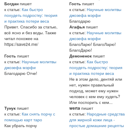
Богдан
пишет
Гость
пишет
к статье:
Как быстро
к статье:
Научные молитвы
похудеть подростку: теория
джозефа мэрфи
и практика потери веса
Благодарю
Привет. Спасибо за статью,
Агафья
пишет
всё ясно и без воды. Также
к статье:
Научные молитвы
читал похожее на
джозефа мэрфи
https://save24.me/
БлагоЛарю! БлагоЛарю!
БлагоДарю!
Гость
пишет
Демоненок
пишет
к статье:
Научные молитвы
к статье:
Как быстро
джозефа мэрфи
похудеть подростку: теория
Благодарю Отче!
и практика потери веса
Не в этом дело, дентяй или
нет, нужен правильный
подход, может ему нужен
человек с кем ему худеть?
Или поспорить с кем...
Тунук
пишет
werta
пишет
к статье:
Как снять порчу с
к статье:
Народные средства
помощью карт таро
для жирной кожи лица -
Как убрать порчу
простые домашние рецепты