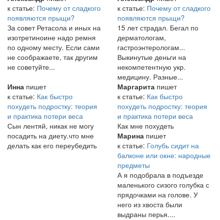
к статье:
Почему от сладкого
к статье:
Почему от сладкого
появляются прыщи?
появляются прыщи?
За совет Ретасола и иных на
15 лет страдал. Бегал по
изотретиноине надо ремня
дерматологам,
по одному месту. Если сами
гастроэнтерологам...
не соображаете, так другим
Выкинутые деньги на
не советуйте...
некомпетентную укр.
медицину. Разные...
Инна
пишет
Маргарита
пишет
к статье:
Как быстро
к статье:
Как быстро
похудеть подростку: теория
похудеть подростку: теория
и практика потери веса
и практика потери веса
Сын лентяй, никак не могу
Как мне похудеть
посадить на диету.что мне
Марина
пишет
делать как его переубедить
к статье:
Голубь сидит на
балконе или окне: народные
предметы
А я подобрала в подъезде
маленького сизого голубка с
прядочками на голове. У
него из хвоста были
выдраны перья....