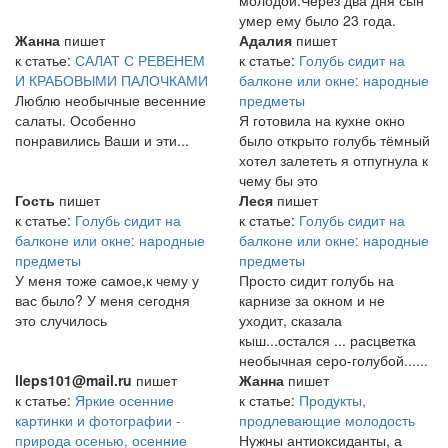
молодой.Через два дня сын
умер ему было 23 года.
Жанна
пишет
Адалия
пишет
к статье:
САЛАТ С РЕВЕНЕМ
к статье:
Голубь сидит на
И КРАБОВЫМИ ПАЛОЧКАМИ
балконе или окне: народные
Люблю необычные весенние
предметы
салаты. Особенно
Я готовила на кухне окно
понравились Ваши и эти...
было открыто голубь тёмный
хотел залететь я отпугнула к
чему бы это
Гость
пишет
Леся
пишет
к статье:
Голубь сидит на
к статье:
Голубь сидит на
балконе или окне: народные
балконе или окне: народные
предметы
предметы
У меня тоже самое,к чему у
Просто сидит голубь на
вас было? У меня сегодня
карнизе за окном и не
это случилось
уходит, сказала
кыш...остался ... расцветка
необычная серо-голубой......
lleps101@mail.ru
пишет
Жанна
пишет
к статье:
Яркие осенние
к статье:
Продукты,
картинки и фотографии -
продлевающие молодость
природа осенью, осенние
Нужны антиоксиданты, а