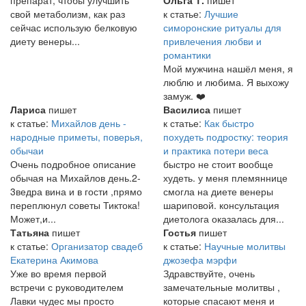
препарат, чтобы улучшить
Ольга Т.
пишет
свой метаболизм, как раз
к статье:
Лучшие
сейчас использую белковую
симоронские ритуалы для
диету венеры...
привлечения любви и
романтики
Мой мужчина нашёл меня, я
люблю и любима. Я выхожу
замуж. ❤️
Лариса
пишет
Василиса
пишет
к статье:
Михайлов день -
к статье:
Как быстро
народные приметы, поверья,
похудеть подростку: теория
обычаи
и практика потери веса
Очень подробное описание
быстро не стоит вообще
обычая на Михайлов день.2-
худеть. у меня племяннице
3ведра вина и в гости ,прямо
смогла на диете венеры
переплюнул советы Тиктока!
шариповой. консультация
Может,и...
диетолога оказалась для...
Татьяна
пишет
Гостья
пишет
к статье:
Организатор свадеб
к статье:
Научные молитвы
Екатерина Акимова
джозефа мэрфи
Уже во время первой
Здравствуйте, очень
встречи с руководителем
замечательные молитвы ,
Лавки чудес мы просто
которые спасают меня и