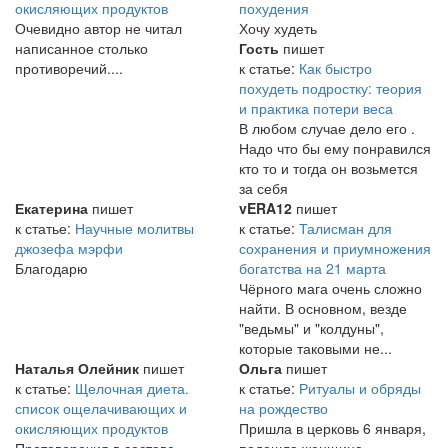
окисляющих продуктов
похудения
Очевидно автор не читал
Хочу худеть
написанное столько
Гость
пишет
противоречий....
к статье:
Как быстро
похудеть подростку: теория
и практика потери веса
В любом случае дело его .
Надо что бы ему понравился
кто то и тогда он возьмется
за себя
Екатерина
пишет
vERA12
пишет
к статье:
Научные молитвы
к статье:
Талисман для
джозефа мэрфи
сохранения и приумножения
Благодарю
богатства на 21 марта
Чёрного мага очень сложно
найти. В основном, везде
"ведьмы" и "колдуны",
которые таковыми не...
Наталья Олейник
пишет
Ольга
пишет
к статье:
Щелочная диета.
к статье:
Ритуалы и обряды
список ощелачивающих и
на рождество
окисляющих продуктов
Пришла в церковь 6 января,