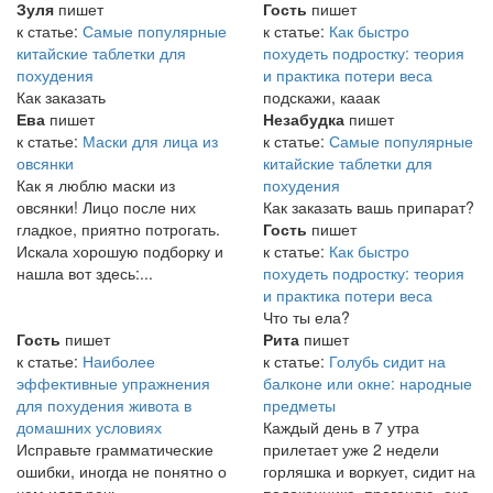
Зуля
пишет
Гость
пишет
к статье:
Самые популярные
к статье:
Как быстро
китайские таблетки для
похудеть подростку: теория
похудения
и практика потери веса
Как заказать
подскажи, кааак
Ева
пишет
Незабудка
пишет
к статье:
Маски для лица из
к статье:
Самые популярные
овсянки
китайские таблетки для
Как я люблю маски из
похудения
овсянки! Лицо после них
Как заказать вашь припарат?
гладкое, приятно потрогать.
Гость
пишет
Искала хорошую подборку и
к статье:
Как быстро
нашла вот здесь:...
похудеть подростку: теория
и практика потери веса
Что ты ела?
Гость
пишет
Рита
пишет
к статье:
Наиболее
к статье:
Голубь сидит на
эффективные упражнения
балконе или окне: народные
для похудения живота в
предметы
домашних условиях
Каждый день в 7 утра
Исправьте грамматические
прилетает уже 2 недели
ошибки, иногда не понятно о
горляшка и воркует, сидит на