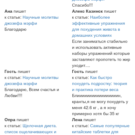
Спасибо!!!
Ана
пишет
Алекс Казинск
пишет
к статье:
Научные молитвы
к статье:
Наиболее
джозефа мэрфи
эффективные упражнения
Благодарю
для похудения живота в
домашних условиях
Если заниматься стабильно
и использовать активные
наборы упражнений которые
заставляют пропотеть то жир
уходит....
Гость
пишет
Гость
пишет
к статье:
Научные молитвы
к статье:
Как быстро
джозефа мэрфи
похудеть подростку: теория
Благодарю, Всем счастья и
и практика потери веса
Любви!!!!
Блииииииииииииииииин,
кранты,я не могу похудеть у
меня 42.6 кг , а я хочу
примерно хотя бы 35 кг
Опра
пишет
Лена
пишет
к статье:
Щелочная диета.
к статье:
Самые популярные
список ощелачивающих и
китайские таблетки для