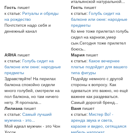
итальянской натуральной...
Гость
пишет
Гость
пишет
к статье:
Ритуалы и обряды
к статье:
Голубь сидит на
на рождество
балконе или окне: народные
Почтстится надо себя и
предметы
денежный канал
Ко мне тоже прилетал голубь
сидел на карнизе,умер
сын.Сегодня тоже прилетел
боюсь..
АЯНА
пишет
Мария
пишет
к статье:
Голубь сидит на
к статье:
Какое вечернее
балконе или окне: народные
платье подойдет для вашего
предметы
типа фигуры
Здравствуйте! На перилах
Подойду немного с другой
балкона спокойно сидели
стороны к вопросу. Как
много голубей, смотрели на
одеваться это важно, но ещё
пол балкона, но там ничего
важнее как раздеваться.
нету. Я прогнала...
Самый дорогой бренд...
Лилиана
пишет
Ваня
пишет
к статье:
Самый лучший
к статье:
Мистер Во! -
мужчина - это...
аренда звука и света,
Мой идеал мужчин - это Чон
караоке и видео, сетящаяся
Хосок.
мебель напрокат