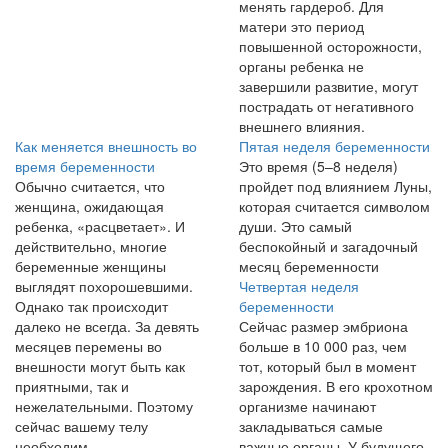
менять гардероб. Для
матери это период
повышенной осторожности,
органы ребенка не
завершили развитие, могут
пострадать от негативного
внешнего влияния.
Как меняется внешность во
Пятая неделя беременности
время беременности
Это время (5–8 неделя)
Обычно считается, что
пройдет под влиянием Луны,
женщина, ожидающая
которая считается символом
ребенка, «расцветает». И
души. Это самый
действительно, многие
беспокойный и загадочный
беременные женщины
месяц беременности
выглядят похорошевшими.
Четвертая неделя
Однако так происходит
беременности
далеко не всегда. За девять
Сейчас размер эмбриона
месяцев перемены во
больше в 10 000 раз, чем
внешности могут быть как
тот, который был в момент
приятными, так и
зарождения. В его крохотном
нежелательными. Поэтому
организме начинают
сейчас вашему телу
закладываться самые
необходим...
важные органы. У будущего