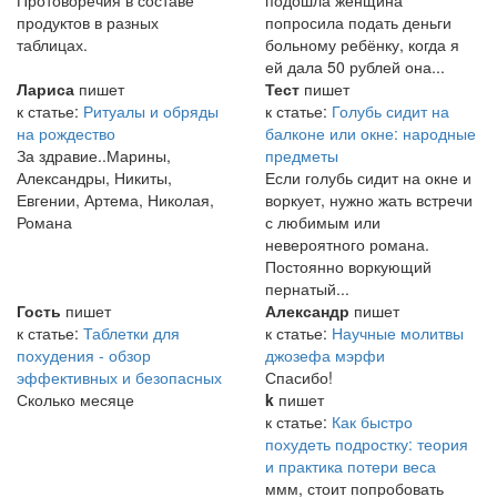
Протоворечия в составе
подошла женщина
продуктов в разных
попросила подать деньги
таблицах.
больному ребёнку, когда я
ей дала 50 рублей она...
Лариса
пишет
Тест
пишет
к статье:
Ритуалы и обряды
к статье:
Голубь сидит на
на рождество
балконе или окне: народные
За здравие..Марины,
предметы
Александры, Никиты,
Если голубь сидит на окне и
Евгении, Артема, Николая,
воркует, нужно жать встречи
Романа
с любимым или
невероятного романа.
Постоянно воркующий
пернатый...
Гость
пишет
Александр
пишет
к статье:
Таблетки для
к статье:
Научные молитвы
похудения - обзор
джозефа мэрфи
эффективных и безопасных
Спасибо!
Сколько месяце
k
пишет
к статье:
Как быстро
похудеть подростку: теория
и практика потери веса
ммм, стоит попробовать