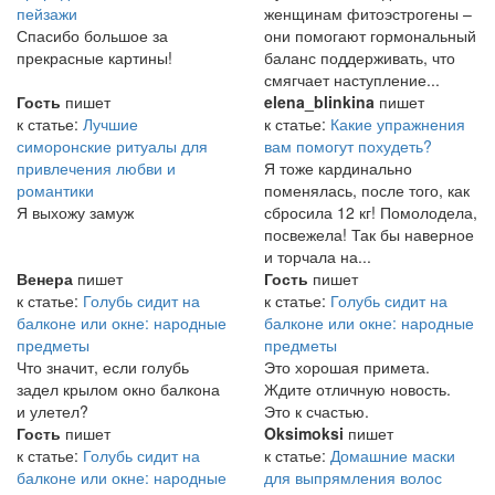
пейзажи
женщинам фитоэстрогены –
Спасибо большое за
они помогают гормональный
прекрасные картины!
баланс поддерживать, что
смягчает наступление...
Гость
пишет
elena_blinkina
пишет
к статье:
Лучшие
к статье:
Какие упражнения
симоронские ритуалы для
вам помогут похудеть?
привлечения любви и
Я тоже кардинально
романтики
поменялась, после того, как
Я выхожу замуж
сбросила 12 кг! Помолодела,
посвежела! Так бы наверное
и торчала на...
Венера
пишет
Гость
пишет
к статье:
Голубь сидит на
к статье:
Голубь сидит на
балконе или окне: народные
балконе или окне: народные
предметы
предметы
Что значит, если голубь
Это хорошая примета.
задел крылом окно балкона
Ждите отличную новость.
и улетел?
Это к счастью.
Гость
пишет
Oksimoksi
пишет
к статье:
Голубь сидит на
к статье:
Домашние маски
балконе или окне: народные
для выпрямления волос