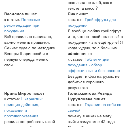
шашлыка не хлеб, как в
тексте, а мясо!?
Василиса
пишет
Яна
пишет
к статье:
Полезные
к статье:
Грейпфруты для
рекомендации при
похудения
похудении
Я вообще люблю грейпфрут
Всё правильно написано,
и то, что он такой полезный в
важно менять привычки.
похудении - это ещё круче! Я
Сейчас худею по методике
когда худею, то с большим...
Венеры Шариповой и в
admin
пишет
первую очередь меняю
к статье:
Таблетки для
свои...
похудения - обзор
эффективных и безопасных
Без диет и физ нагрузок, не
добиться хорошего
результата
Ирина Мирро
пишет
Галиахметова Резида
к статье:
L карнитин:
Нурулловна
пишет
принцип действия,
к статье:
Гадание на себя со
показания и
свечой
противопоказания
почему я никак не магу
решила попробовать такой
выйти замуж мне 42 года