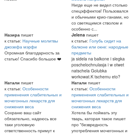
Нигде еще не видел столько
спецэффектов! Пользовался
и обычными крио-ганами, но
со светящимся стволом и
особенно с...
Назира
пишет
Jelena
пишет
к статье:
Научные молитвы
к статье:
Голубь сидит на
джозефа мэрфи
балконе или окне: народные
Огромная благодарность за
предметы
статью! Спасибо большое ❤️
ja sidela na balkone i slegka
poschelochnulasja i w otwet
natschela Golubka
workowat.K tschemu eto?
Натали
пишет
Натали
пишет
к статье:
Особенности
к статье:
Особенности
применения слабительных и
применения слабительных и
мочегонных лекарств для
мочегонных лекарств для
снижения веса
снижения веса
Сохраню ваш сайт
Хотела бы поймать эту
обязательно, надеюсь все
тварь, каторая такое пишет
таки уголовную
про "безвредность
ответственность примут к
употребления мочегонных и