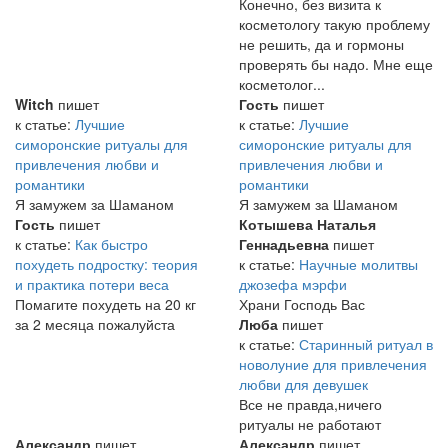
Конечно, без визита к
косметологу такую проблему
не решить, да и гормоны
проверять бы надо. Мне еще
косметолог...
Witch
пишет
Гость
пишет
к статье:
Лучшие
к статье:
Лучшие
симоронские ритуалы для
симоронские ритуалы для
привлечения любви и
привлечения любви и
романтики
романтики
Я замужем за Шаманом
Я замужем за Шаманом
Гость
пишет
Котышева Наталья
к статье:
Как быстро
Геннадьевна
пишет
похудеть подростку: теория
к статье:
Научные молитвы
и практика потери веса
джозефа мэрфи
Помагите похудеть на 20 кг
Храни Господь Вас
за 2 месяца пожалуйста
Люба
пишет
к статье:
Старинный ритуал в
новолуние для привлечения
любви для девушек
Все не правда,ничего
ритуалы не работают
Александр
пишет
Александр
пишет