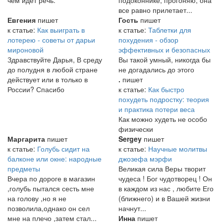
чем идет речь.
подоконнике, прогоняю, она
все равно прилетает...
Евгения
пишет
Гость
пишет
к статье:
Как выиграть в
к статье:
Таблетки для
лотерею - советы от дарьи
похудения - обзор
мироновой
эффективных и безопасных
Здравствуйте Дарья, В среду
Вы такой умный, никогда бы
до полудня в любой стране
не догадались до этого
действует или в только в
.
пишет
России? Спасибо
к статье:
Как быстро
похудеть подростку: теория
и практика потери веса
Как можно худеть не особо
физически
Маргарита
пишет
Sergey
пишет
к статье:
Голубь сидит на
к статье:
Научные молитвы
балконе или окне: народные
джозефа мэрфи
предметы
Великая сила Веры творит
Вчера по дороге в магазин
чудеса ! Бог чудотворец ! Он
,голубь пытался сесть мне
в каждом из нас , любите Его
на голову ,но я не
(ближнего) и в Вашей жизни
позволила,однако он сел
начнут...
мне на плечо ,затем стал...
Инна
пишет