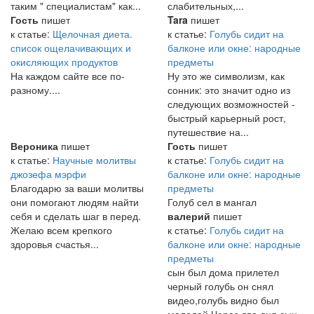
таким " специалистам" как...
слабительных,...
Гость
пишет
Tara
пишет
к статье:
Щелочная диета.
к статье:
Голубь сидит на
список ощелачивающих и
балконе или окне: народные
окисляющих продуктов
предметы
На каждом сайте все по-
Ну это же символизм, как
разному....
сонник: это значит одно из
следующих возможностей -
быстрый карьерный рост,
путешествие на...
Вероника
пишет
Гость
пишет
к статье:
Научные молитвы
к статье:
Голубь сидит на
джозефа мэрфи
балконе или окне: народные
Благодарю за ваши молитвы
предметы
они помогают людям найти
Голуб сел в мангал
себя и сделать шаг в перед.
валерий
пишет
Желаю всем крепкого
к статье:
Голубь сидит на
здоровья счастья...
балконе или окне: народные
предметы
сын был дома прилетел
черный голубь он снял
видео,голубь видно был