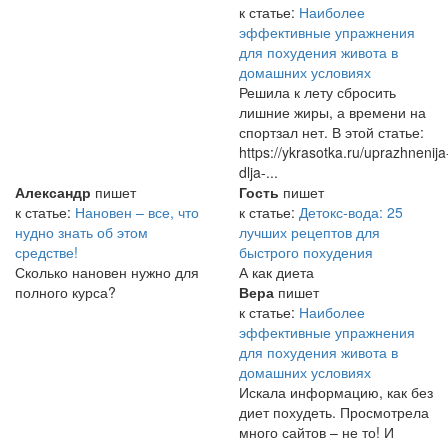
к статье:
Наиболее
эффективные упражнения
для похудения живота в
домашних условиях
Решила к лету сбросить
лишние жиры, а времени на
спортзал нет. В этой статье:
https://ykrasotka.ru/uprazhnenija
dlja-...
Александр
пишет
Гость
пишет
к статье:
Нановен – все, что
к статье:
Детокс-вода: 25
нудно знать об этом
лучших рецептов для
средстве!
быстрого похудения
Сколько нановен нужно для
А как диета
полного курса?
Вера
пишет
к статье:
Наиболее
эффективные упражнения
для похудения живота в
домашних условиях
Искала информацию, как без
диет похудеть. Просмотрела
много сайтов – не то! И