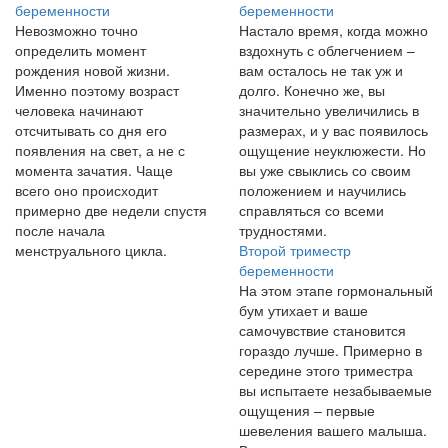
беременности
беременности
Невозможно точно
Настало время, когда можно
определить момент
вздохнуть с облегчением –
рождения новой жизни.
вам осталось не так уж и
Именно поэтому возраст
долго. Конечно же, вы
человека начинают
значительно увеличились в
отсчитывать со дня его
размерах, и у вас появилось
появления на свет, а не с
ощущение неуклюжести. Но
момента зачатия. Чаще
вы уже свыклись со своим
всего оно происходит
положением и научились
примерно две недели спустя
справляться со всеми
после начала
трудностями.
менструального цикла.
Второй триместр
беременности
На этом этапе гормональный
бум утихает и ваше
самочувствие становится
гораздо лучше. Примерно в
середине этого триместра
вы испытаете незабываемые
ощущения – первые
шевеления вашего малыша.