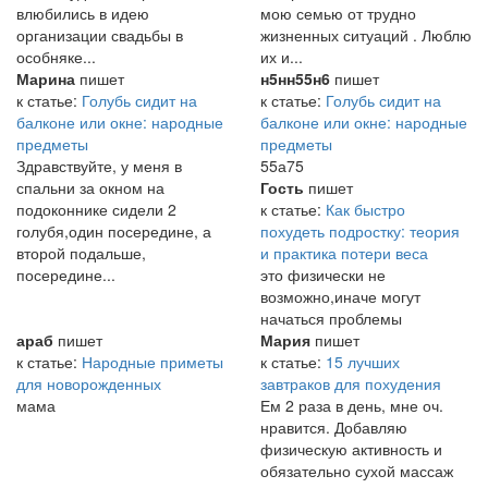
влюбились в идею
мою семью от трудно
организации свадьбы в
жизненных ситуаций . Люблю
особняке...
их и...
Марина
пишет
н5нн55н6
пишет
к статье:
Голубь сидит на
к статье:
Голубь сидит на
балконе или окне: народные
балконе или окне: народные
предметы
предметы
Здравствуйте, у меня в
55а75
спальни за окном на
Гость
пишет
подоконнике сидели 2
к статье:
Как быстро
голубя,один посередине, а
похудеть подростку: теория
второй подальше,
и практика потери веса
посередине...
это физически не
возможно,иначе могут
начаться проблемы
араб
пишет
Мария
пишет
к статье:
Народные приметы
к статье:
15 лучших
для новорожденных
завтраков для похудения
мама
Ем 2 раза в день, мне оч.
нравится. Добавляю
физическую активность и
обязательно сухой массаж