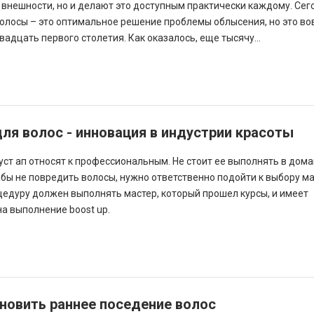
 внешности, но и делают это доступным практически каждому. Сег
олосы – это оптимальное решение проблемы облысения, но это во
адцать первого столетия. Как оказалось, еще тысячу...
для волос - инновация в индустрии красоты
уст ап относят к профессиональным. Не стоит ее выполнять в дом
абы не повредить волосы, нужно ответственно подойти к выбору ма
едуру должен выполнять мастер, который прошел курсы, и имеет
а выполнение boost up.
новить раннее поседение волос