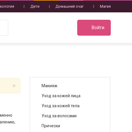
хология
Дети
Домашний очаг
Магия
Войти
×
Макияж
Уход за кожей лица
Уход за кожей тела
именно
Уход за волосами
алению,
Прически