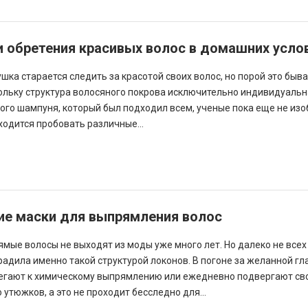
и обретения красивых волос в домашних усло
ка старается следить за красотой своих волос, но порой это быва
кольку структура волосяного покрова исключительно индивидуальн
ого шампуня, который был подходил всем, ученые пока еще не изо
ходится пробовать различные...
е маски для выпрямления волос
ямые волосы не выходят из моды уже много лет. Но далеко не все
радила именно такой структурой локонов. В погоне за желанной г
егают к химическому выпрямлению или ежедневно подвергают св
утюжков, а это не проходит бесследно для...