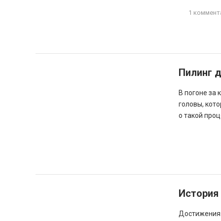
1 коммент
Пилинг 
В погоне за
головы, кото
о такой проц
История
Достижения 