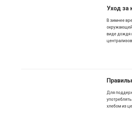
Уход за 
В зимнее вр
окружающей 
виде дождя 
централизова
Правиль
Для поддерж
употреблять 
хлебом из ц