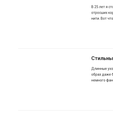
В 25 лет я с
отросших кор
нити. Вот чт
Стильные
Длинные ухо
образ даже б
немного фан