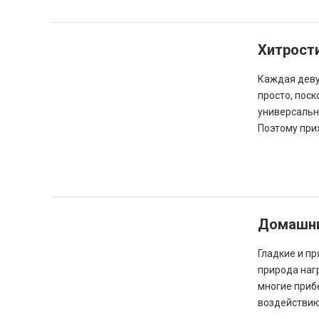
Хитрост
Каждая девуш
просто, пос
универсальн
Поэтому при
Домашни
Гладкие и пр
природа наг
многие приб
воздействию 