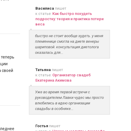
Василиса
пишет
к статье:
Как быстро похудеть
подростку: теория и практика потери
веса
быстро не стоит вообще худеть. у меня
племяннице смогла на диете венеры
шариповой. консультация диетолога
оказалась для...
 теперь
ации
Татьяна
пишет
а своей
к статье:
Организатор свадеб
Екатерина Акимова
Уже во время первой встречи с
руководителем Лавки чудес мы просто
влюбились в идею организации
свадьбы в особняке...
Гостья
пишет
следнее