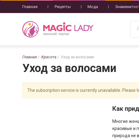
Главная
Рецепты
Мода
Знаменитос
Главная
Красота
Уход за волосами
Уход за волосами
The subscription service is currently unavailable. Please tr
Как при
Многие женщ
красивые и 
природа не 