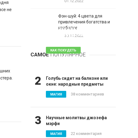
01.12.2022
одня
все не
Фэн-шуй: 4 цвета для
привлечения богатства и
1
изобилие
Таблетки для похудения -
обзор эффективных и
30.11.2022
безопасных
КАК ПОХУДЕТЬ
САМОЕ
ПОПУЛЯРНОЕ
81 комментарий
ашних
2
стера.
Голубь сидит на балконе или
окне: народные предметы
38 комментариев
МАГИЯ
3
Научные молитвы джозефа
мэрфи
22 комментария
МАГИЯ