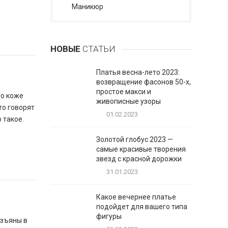
Маникюр
НОВЫЕ
СТАТЬИ
Платья весна-лето 2023:
возвращение фасонов 50-х,
простое макси и
 о коже
живописные узоры
то говорят
01.02.2023
 такое.
Золотой глобус 2023 —
самые красивые творения
звезд с красной дорожки
31.01.2023
Какое вечернее платье
подойдет для вашего типа
фигуры
изъяны в