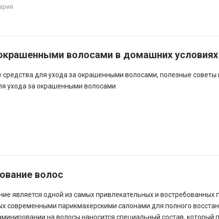
арий
 окрашенными волосами в домашних условиях
 средства для ухода за окрашенными волосами, полезные советы 
ля ухода за окрашенными волосами
ование волос
ие является одной из самых привлекательных и востребованных 
х современными парикмахерскими салонами для полного восста
ламинировании на волосы наносится специальный состав, который 