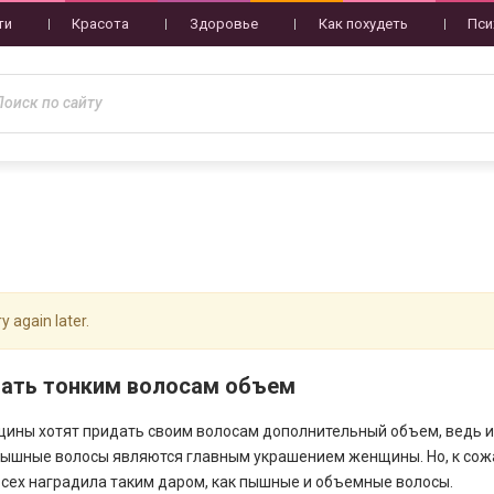
ти
Красота
Здоровье
Как похудеть
Пси
y again later.
дать тонким волосам объем
ины хотят придать своим волосам дополнительный объем, ведь 
пышные волосы являются главным украшением женщины. Но, к сож
всех наградила таким даром, как пышные и объемные волосы.