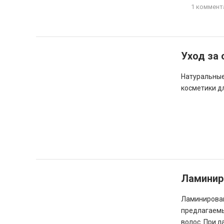
1 коммент
Уход за
Натуральные
косметики д
Ламинир
Ламинирован
предлагаемы
волос. При 