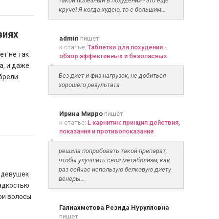
такой полезный в похудении - это ещё
круче! Я когда худею, то с большим...
виях
admin
пишет
к статье:
Таблетки для похудения -
ет не так
обзор эффективных и безопасных
а, и даже
Без диет и физ нагрузок, не добиться
брели.
хорошего результата
Ирина Мирро
пишет
к статье:
L карнитин: принцип действия,
показания и противопоказания
решила попробовать такой препарат,
чтобы улучшить свой метаболизм, как
раз сейчас использую белковую диету
х девушек
венеры...
ладкостью
ои волосы
Галиахметова Резида Нурулловна
пишет