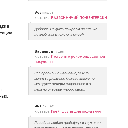
Ves
пишет
к статье:
РАЗБОЙНИЧИЙ ПО-ВЕНГЕРСКИ
дки в
Доброго! На фото по краям шашлыка
туацию
не хлеб, как в тексте, а мясо!?
Василиса
пишет
к статье:
Полезные рекомендации при
похудении
Всё правильно написано, важно
менять привычки. Сейчас худею по
методике Венеры Шариповой и в
первую очередь меняю свои...
ше
нью,
Яна
пишет
к статье:
Грейпфруты для похудения
Я вообще люблю грейпфрут и то, что он