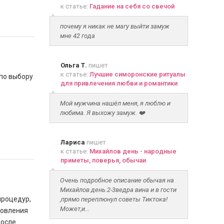
к статье:
Гадание на себя со свечой
почему я никак не магу выйти замуж
мне 42 года
Ольга Т.
пишет
к статье:
Лучшие симоронские ритуалы
по выбору
для привлечения любви и романтики
Мой мужчина нашёл меня, я люблю и
любима. Я выхожу замуж. ❤️
Лариса
пишет
к статье:
Михайлов день - народные
приметы, поверья, обычаи
Очень подробное описание обычая на
Михайлов день.2-3ведра вина и в гости
процедур,
,прямо переплюнул советы Тиктока!
Может,и...
новления
после