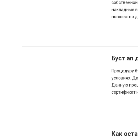
собственной
накладные в
новшество дв
Буст ап 
Процедуру б
условиях. Д
Данную проц
сертификат н
Как оста