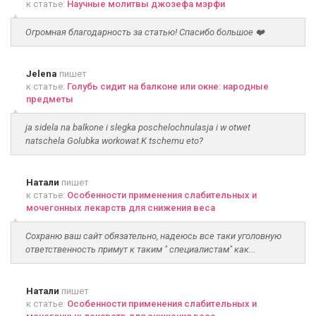
к статье:
Научные молитвы джозефа мэрфи
Огромная благодарность за статью! Спасибо большое ❤️
Jelena
пишет
к статье:
Голубь сидит на балконе или окне: народные
предметы
ja sidela na balkone i slegka poschelochnulasja i w otwet
natschela Golubka workowat.K tschemu eto?
Натали
пишет
к статье:
Особенности применения слабительных и
мочегонных лекарств для снижения веса
Сохраню ваш сайт обязательно, надеюсь все таки уголовную
ответственность примут к таким " специалистам" как...
Натали
пишет
к статье:
Особенности применения слабительных и