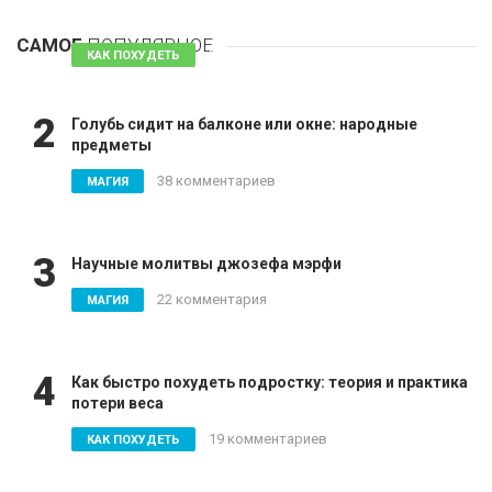
1
безопасных
САМОЕ
ПОПУЛЯРНОЕ
81 комментарий
КАК ПОХУДЕТЬ
2
Голубь сидит на балконе или окне: народные
предметы
38 комментариев
МАГИЯ
3
Научные молитвы джозефа мэрфи
22 комментария
МАГИЯ
4
Как быстро похудеть подростку: теория и практика
потери веса
19 комментариев
КАК ПОХУДЕТЬ