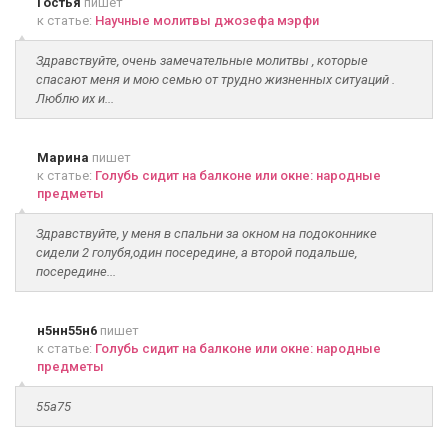
Гостья
пишет
к статье:
Научные молитвы джозефа мэрфи
Здравствуйте, очень замечательные молитвы , которые
спасают меня и мою семью от трудно жизненных ситуаций .
Люблю их и...
Марина
пишет
к статье:
Голубь сидит на балконе или окне: народные
предметы
Здравствуйте, у меня в спальни за окном на подоконнике
сидели 2 голубя,один посередине, а второй подальше,
посередине...
н5нн55н6
пишет
к статье:
Голубь сидит на балконе или окне: народные
предметы
55а75