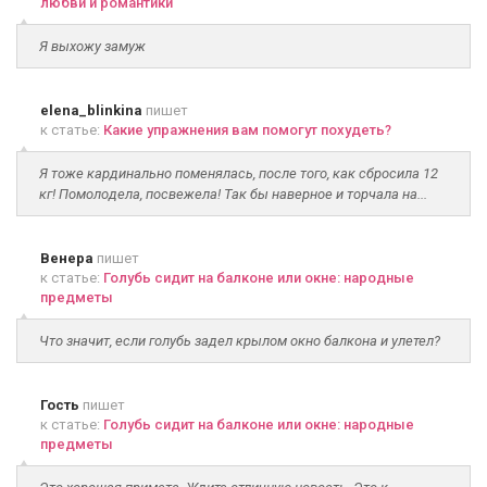
любви и романтики
Я выхожу замуж
elena_blinkina
пишет
к статье:
Какие упражнения вам помогут похудеть?
Я тоже кардинально поменялась, после того, как сбросила 12
кг! Помолодела, посвежела! Так бы наверное и торчала на...
Венера
пишет
к статье:
Голубь сидит на балконе или окне: народные
предметы
Что значит, если голубь задел крылом окно балкона и улетел?
Гость
пишет
к статье:
Голубь сидит на балконе или окне: народные
предметы