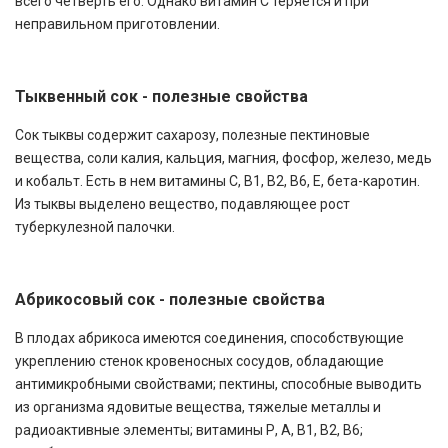
всего четверть его. Однако витамин С теряется и при
неправильном приготовлении.
Тыквенный сок - полезные свойства
Сок тыквы содержит сахарозу, полезные пектиновые
вещества, соли калия, кальция, магния, фосфор, железо, медь
и кобальт. Есть в нем витамины С, В1, B2, В6, Е, бета-каротин.
Из тыквы выделено вещество, подавляющее рост
туберкулезной палочки.
Абрикосовый сок - полезные свойства
В плодах абрикоса имеются соединения, способствующие
укреплению стенок кровеносных сосудов, обладающие
антимикробными свойствами; пектины, способные выводить
из организма ядовитые вещества, тяжелые металлы и
радиоактивные элементы; витамины Р, А, В1, В2, В6;