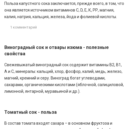
Польза капустного сока заключается, прежде всего, в том, что
она является источником витаминов С, D, Е, К, РР, магния,
калия, натрия, кальция, железа, йода и фолиевой кислоты.
1 комментарий
Виноградный сок и отвары изюма - полезные
свойства
Свежевыжатый виноградный сок содержит витамины В2, В1,
А и С, минералы: кальций, хлор, фосфор, калий, медь, железо,
магний, кремний и серу. Виноград богат углеводами,
сахарами, органическими кислотами (яблочной, салициловой,
лимонной, янтарной, муравьиной и др.).
Томатный сок - польза
В состав томата входят сахара – в основном фруктоза и