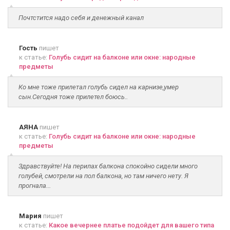
Почтстится надо себя и денежный канал
Гость
пишет
к статье:
Голубь сидит на балконе или окне: народные
предметы
Ко мне тоже прилетал голубь сидел на карнизе,умер
сын.Сегодня тоже прилетел боюсь..
АЯНА
пишет
к статье:
Голубь сидит на балконе или окне: народные
предметы
Здравствуйте! На перилах балкона спокойно сидели много
голубей, смотрели на пол балкона, но там ничего нету. Я
прогнала...
Мария
пишет
к статье:
Какое вечернее платье подойдет для вашего типа