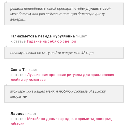
решила попробовать такой препарат, чтобы улучшить свой
метаболизм, как раз сейчас использую белковую диету
венеры...
Галиахметова Резида Нурулловна
пишет
к статье:
Гадание на себя со свечой
почему я никак не магу выйти замуж мне 42 года
Ольга Т.
пишет
к статье:
Лучшие симоронские ритуалы для привлечения
любви и романтики
Мой мужчина нашёл меня, я люблю и любима. Я выхожу
замуж. ❤️
Лариса
пишет
к статье:
Михайлов день - народные приметы, поверья,
обычаи