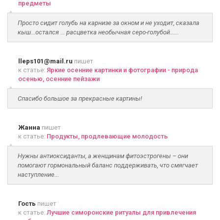
предметы
Просто сидит голубь на карнизе за окном и не уходит, сказала
кыш...остался ... расцветка необычная серо-голубой......
lleps101@mail.ru
пишет
к статье:
Яркие осенние картинки и фотографии - природа
осенью, осенние пейзажи
Спасибо большое за прекрасные картины!
Жанна
пишет
к статье:
Продукты, продлевающие молодость
Нужны антиоксиданты, а женщинам фитоэстрогены – они
помогают гормональный баланс поддерживать, что смягчает
наступление...
Гость
пишет
к статье:
Лучшие симоронские ритуалы для привлечения