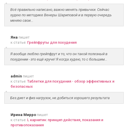
Всё правильно написано, важно менять привычки. Сейчас
худею по методике Венеры Шариповой и в первую очередь
меняю свои...
Яна
пишет
к статье:
Грейпфруты для похудения
Я вообще люблю грейпфрут и то, что он такой полезный в
похудении - это ещё круче! Я когда худею, то с большим...
admin
пишет
к статье:
Таблетки для похудения - обзор эффективных и
безопасных
Без диет и физ нагрузок, не добиться хорошего результата
Ирина Мирро
пишет
к статье:
L карнитин: принцип действия, показания и
противопоказания