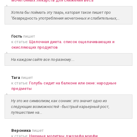
мочегонных лекарств для снижения веса
Хотела бы поймать эту тварь, каторая такое пишет про
"безвредность употребления мочегонных и слабительных,...
Гость
пишет
к статье:
Щелочная диета. список ощелачивающих и
окисляющих продуктов
На каждом сайте все по-разному....
Tara
пишет
к статье:
Голубь сидит на балконе или окне: народные
предметы
Ну это же символизм, как сонник: это значит одно из
следующих возможностей - быстрый карьерный рост,
путешествие на...
Вероника
пишет
к статье:
Научные молитвы джозефа мэрфи