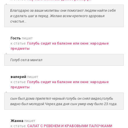
Благодарю за ваши молитвы они помогают людям найти себя
и сделать шаг в перед. Желаю всем крепкого здоровья
счастья...
Гость
пишет
к статье:
Голубь сидит на балконе или окне: народные
предметы
Голуб сел в мангал
валерий
пишет
к статье:
Голубь сидит на балконе или окне: народные
предметы
сын был дома прилетел черный голубь он снял видео,голубь
видно был молодой.Через два дня сын умер ему было 23 года.
Жанна
пишет
к статье:
САЛАТ С РЕВЕНЕМ И КРАБОВЫМИ ПАЛОЧКАМИ