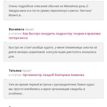
Очень подробное описание обычая на Михайлов день.2-
3ведра вина и в гости ,прямо переплюнул советы Тиктока!
Может,и...
Василиса
пишет
к статье:
Как быстро похудеть подростку: теория и практика
потери веса
быстро не стоит вообще худеть. у меня племяннице смогла на
диете венеры шариповой. консультация диетолога оказалась
для...
Татьяна
пишет
к статье:
Организатор свадеб Екатерина Акимова
Уже во время первой встречи с руководителем Лавки чудес
мы просто влюбились в идею организации свадьбы в
особняке...