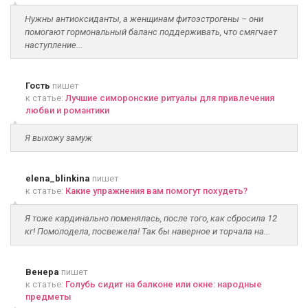
Нужны антиоксиданты, а женщинам фитоэстрогены – они
помогают гормональный баланс поддерживать, что смягчает
наступление...
Гость
пишет
к статье:
Лучшие симоронские ритуалы для привлечения
любви и романтики
Я выхожу замуж
elena_blinkina
пишет
к статье:
Какие упражнения вам помогут похудеть?
Я тоже кардинально поменялась, после того, как сбросила 12
кг! Помолодела, посвежела! Так бы наверное и торчала на...
Венера
пишет
к статье:
Голубь сидит на балконе или окне: народные
предметы