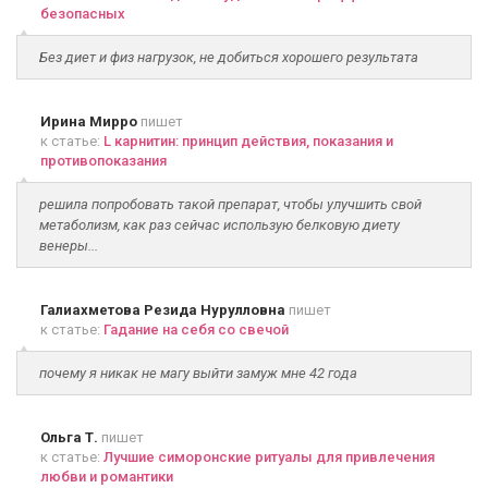
безопасных
Без диет и физ нагрузок, не добиться хорошего результата
Ирина Мирро
пишет
к статье:
L карнитин: принцип действия, показания и
противопоказания
решила попробовать такой препарат, чтобы улучшить свой
метаболизм, как раз сейчас использую белковую диету
венеры...
Галиахметова Резида Нурулловна
пишет
к статье:
Гадание на себя со свечой
почему я никак не магу выйти замуж мне 42 года
Ольга Т.
пишет
к статье:
Лучшие симоронские ритуалы для привлечения
любви и романтики