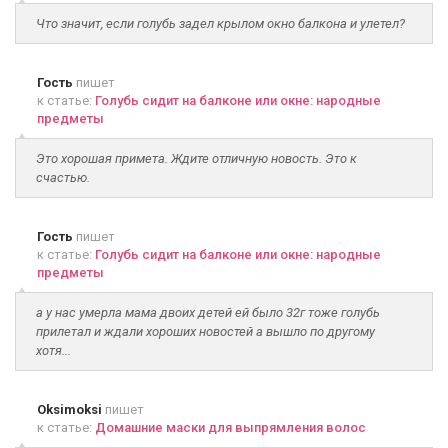
Что значит, если голубь задел крылом окно балкона и улетел?
Гость
пишет
к статье:
Голубь сидит на балконе или окне: народные
предметы
Это хорошая примета. Ждите отличную новость. Это к
счастью.
Гость
пишет
к статье:
Голубь сидит на балконе или окне: народные
предметы
а у нас умерла мама двоих детей ей было 32г тоже голубь
прилетал и ждали хороших новостей а вышло по другому
хотя...
Oksimoksi
пишет
к статье:
Домашние маски для выпрямления волос