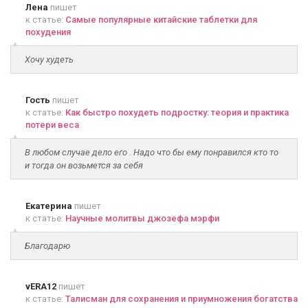
Лена
пишет
к статье:
Самые популярные китайские таблетки для
похудения
Хочу худеть
Гость
пишет
к статье:
Как быстро похудеть подростку: теория и практика
потери веса
В любом случае дело его . Надо что бы ему понравился кто то
и тогда он возьмется за себя
Екатерина
пишет
к статье:
Научные молитвы джозефа мэрфи
Благодарю
vERA12
пишет
к статье:
Талисман для сохранения и приумножения богатства