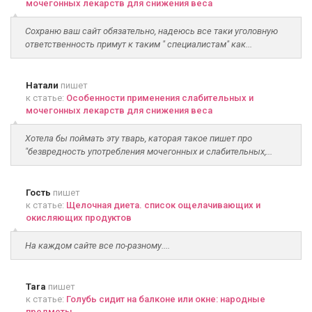
мочегонных лекарств для снижения веса
Сохраню ваш сайт обязательно, надеюсь все таки уголовную
ответственность примут к таким " специалистам" как...
Натали
пишет
к статье:
Особенности применения слабительных и
мочегонных лекарств для снижения веса
Хотела бы поймать эту тварь, каторая такое пишет про
"безвредность употребления мочегонных и слабительных,...
Гость
пишет
к статье:
Щелочная диета. список ощелачивающих и
окисляющих продуктов
На каждом сайте все по-разному....
Tara
пишет
к статье:
Голубь сидит на балконе или окне: народные
предметы