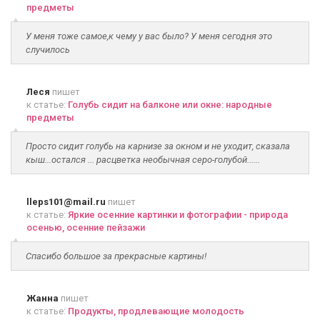
предметы
У меня тоже самое,к чему у вас было? У меня сегодня это
случилось
Леся
пишет
к статье:
Голубь сидит на балконе или окне: народные
предметы
Просто сидит голубь на карнизе за окном и не уходит, сказала
кыш...остался ... расцветка необычная серо-голубой......
lleps101@mail.ru
пишет
к статье:
Яркие осенние картинки и фотографии - природа
осенью, осенние пейзажи
Спасибо большое за прекрасные картины!
Жанна
пишет
к статье:
Продукты, продлевающие молодость