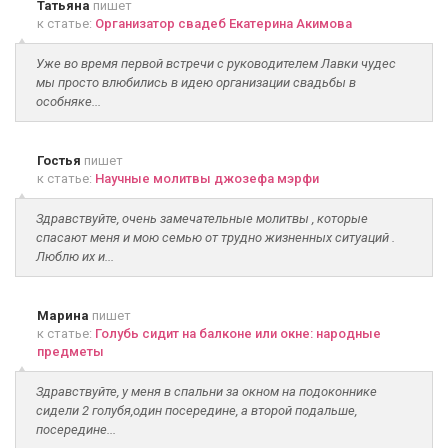
Татьяна
пишет
к статье:
Организатор свадеб Екатерина Акимова
Уже во время первой встречи с руководителем Лавки чудес
мы просто влюбились в идею организации свадьбы в
особняке...
Гостья
пишет
к статье:
Научные молитвы джозефа мэрфи
Здравствуйте, очень замечательные молитвы , которые
спасают меня и мою семью от трудно жизненных ситуаций .
Люблю их и...
Марина
пишет
к статье:
Голубь сидит на балконе или окне: народные
предметы
Здравствуйте, у меня в спальни за окном на подоконнике
сидели 2 голубя,один посередине, а второй подальше,
посередине...