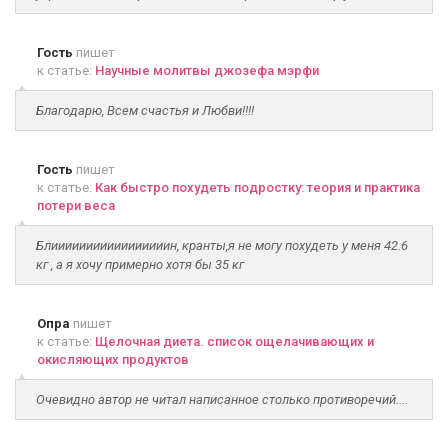
Гость
пишет
к статье:
Научные молитвы джозефа мэрфи
Благодарю, Всем счастья и Любви!!!!
Гость
пишет
к статье:
Как быстро похудеть подростку: теория и практика
потери веса
Блииииииииииииииииин, кранты,я не могу похудеть у меня 42.6
кг , а я хочу примерно хотя бы 35 кг
Опра
пишет
к статье:
Щелочная диета. список ощелачивающих и
окисляющих продуктов
Очевидно автор не читал написанное столько противоречий....