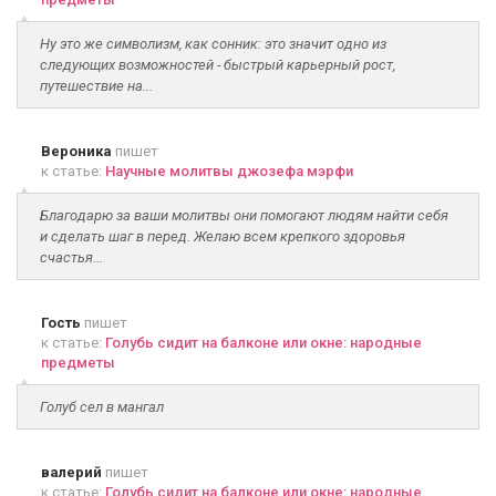
Ну это же символизм, как сонник: это значит одно из
следующих возможностей - быстрый карьерный рост,
путешествие на...
Вероника
пишет
к статье:
Научные молитвы джозефа мэрфи
Благодарю за ваши молитвы они помогают людям найти себя
и сделать шаг в перед. Желаю всем крепкого здоровья
счастья...
Гость
пишет
к статье:
Голубь сидит на балконе или окне: народные
предметы
Голуб сел в мангал
валерий
пишет
к статье:
Голубь сидит на балконе или окне: народные