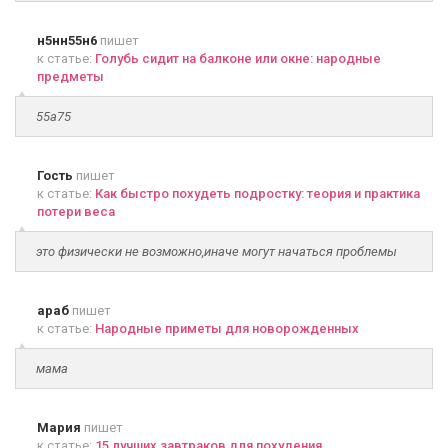
н5нн55н6
пишет
к статье:
Голубь сидит на балконе или окне: народные
предметы
55а75
Гость
пишет
к статье:
Как быстро похудеть подростку: теория и практика
потери веса
это физически не возможно,иначе могут начаться проблемы
араб
пишет
к статье:
Народные приметы для новорожденных
мама
Мария
пишет
к статье:
15 лучших завтраков для похудения