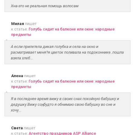
Хна-это не реальная помощь волосам
Милая
пишет
к статье:
Голубь сидит на балконе или окне: народные
предметы
А если прилетела дикая голубка и села на окно и
расматривает меня?я цветок поливала на подоконнике..пошла
взяла хлеб...
Алена
пишет
к статье:
Голубь сидит на балконе или окне: народные
предметы
Я в последнее время вижу в своих снах покойную бабушку и
дедушку.Вижу соң, будто я обнимаю свою бабушку во сне и
хочу...
Света
пишет
к статье:
Агентство праздников ASP Alliance