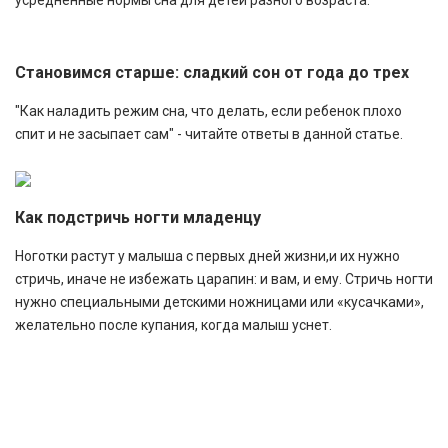
усредненные нормы сна для детей разного возраста:
Становимся старше: сладкий сон от года до трех
"Как наладить режим сна, что делать, если ребенок плохо
спит и не засыпает сам" - читайте ответы в данной статье.
Как подстричь ногти младенцу
Ноготки растут у малыша с первых дней жизни,и их нужно
стричь, иначе не избежать царапин: и вам, и ему. Стричь ногти
нужно специальными детскими ножницами или «кусачками»,
желательно после купания, когда малыш уснет.