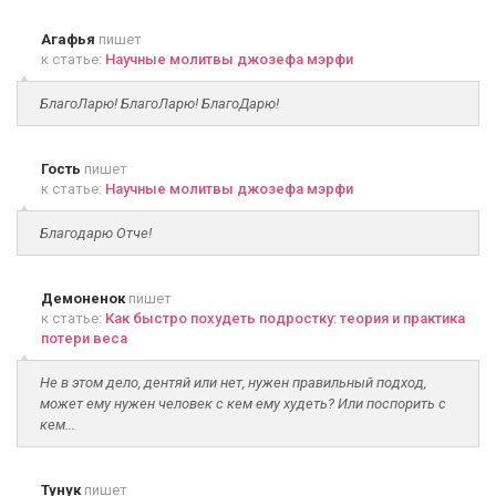
Агафья
пишет
к статье:
Научные молитвы джозефа мэрфи
БлагоЛарю! БлагоЛарю! БлагоДарю!
Гость
пишет
к статье:
Научные молитвы джозефа мэрфи
Благодарю Отче!
Демоненок
пишет
к статье:
Как быстро похудеть подростку: теория и практика
потери веса
Не в этом дело, дентяй или нет, нужен правильный подход,
может ему нужен человек с кем ему худеть? Или поспорить с
кем...
Тунук
пишет