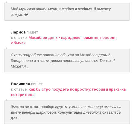
Мой мужчина нашёл меня, я люблю и любима. Я выхожу
замуж. ❤️
Лариса
пишет
к статье:
Михайлов день - народные приметы, поверья,
обычаи
Очень подробное описание обычая на Михайлов день.2-
3ведра вина и в гости ,прямо переплюнул советы Тиктока!
Может,и...
Василиса
пишет
к статье:
Как быстро похудеть подростку: теория и практика
потери веса
быстро не стоит вообще худеть. у меня племяннице смогла на
диете венеры шариповой. консультация диетолога оказалась
для...