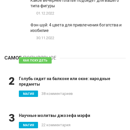
Какое вечернее платье подойдет для вашего
типа фигуры
01.12.2022
Фэн-шуй: 4 цвета для привлечения богатства и
изобилие
30.11.2022
1
Таблетки для похудения - обзор эффективных и
безопасных
САМОЕ
ПОПУЛЯРНОЕ
81 комментарий
КАК ПОХУДЕТЬ
2
Голубь сидит на балконе или окне: народные
предметы
38 комментариев
МАГИЯ
3
Научные молитвы джозефа мэрфи
22 комментария
МАГИЯ