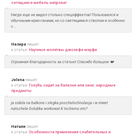
сетящаяся мебель напрокат
Нигде еще не видел столько спецэффектов! Пользовался и
обычными крио-ганами, но со светящимся стволом и особенно
с...
Назира
пишет
к статье:
Научные молитвы джозефа мэрфи
Огромная благодарность за статью! Спасибо большое ❤️
Jelena
пишет
к статье:
Голубь сидит на балконе или окне: народные
предметы
ja sidela na balkone i slegka poschelochnulasja i w otwet
natschela Golubka workowat.K tschemu eto?
Натали
пишет
к статье:
Особенности применения слабительных и