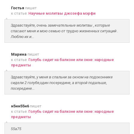
Гостья
пишет
к статье:
Научные молитвы джозефа мэрфи
Здравствуйте, очень замечательные молитвы , которые
спасают меня и мою семью от трудно жизненных ситуаций .
Люблю их и...
Марина
пишет
к статье:
Голубь сидит на балконе или окне: народные
предметы
Здравствуйте, у меня в спальни за окном на подоконнике
сидели 2 голубя,один посередине, а второй подальше,
посередине...
н5нн55н6
пишет
к статье:
Голубь сидит на балконе или окне: народные
предметы
55а75