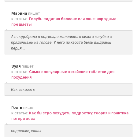
Марина
пишет
к статье:
Голубь сидит на балконе или окне: народные
предметы
А я подобрала в подъезде маленького сизого голубка с
прядочками на голове. У него из хвоста были выдраны
перья....
Зуля
пишет
к статье:
Самые популярные китайские таблетки для
похудения
Как заказать
Гость
пишет
к статье:
Как быстро похудеть подростку: теория и практика
потери веса
подскажи, кааак