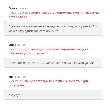
Гость
пишет
к статье:
Как быстро похудеть подростку: теория и практика
потери веса
Блииииииииииииииииин, кранты,я не могу похудеть у меня 42.6
кг , а я хочу примерно хотя бы 35 кг
Опра
пишет
к статье:
Щелочная диета. список ощелачивающих и
окисляющих продуктов
Очевидно автор не читал написанное столько противоречий....
Лена
пишет
к статье:
Самые популярные китайские таблетки для
похудения
Хочу худеть