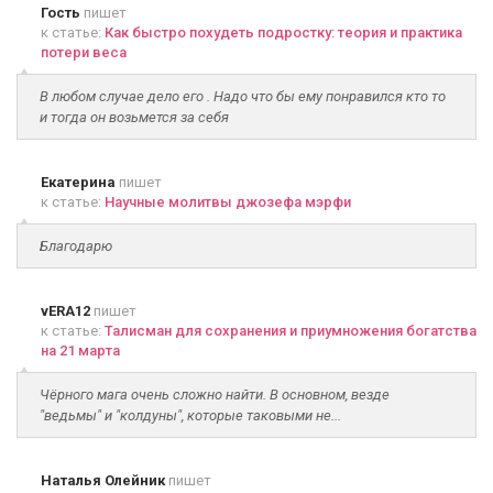
Гость
пишет
к статье:
Как быстро похудеть подростку: теория и практика
потери веса
В любом случае дело его . Надо что бы ему понравился кто то
и тогда он возьмется за себя
Екатерина
пишет
к статье:
Научные молитвы джозефа мэрфи
Благодарю
vERA12
пишет
к статье:
Талисман для сохранения и приумножения богатства
на 21 марта
Чёрного мага очень сложно найти. В основном, везде
"ведьмы" и "колдуны", которые таковыми не...
Наталья Олейник
пишет