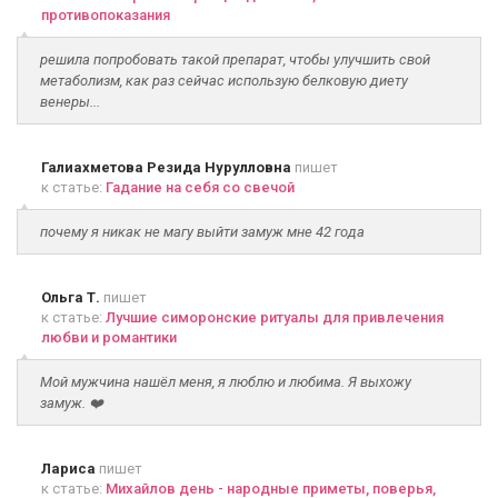
противопоказания
решила попробовать такой препарат, чтобы улучшить свой
метаболизм, как раз сейчас использую белковую диету
венеры...
Галиахметова Резида Нурулловна
пишет
к статье:
Гадание на себя со свечой
почему я никак не магу выйти замуж мне 42 года
Ольга Т.
пишет
к статье:
Лучшие симоронские ритуалы для привлечения
любви и романтики
Мой мужчина нашёл меня, я люблю и любима. Я выхожу
замуж. ❤️
Лариса
пишет
к статье:
Михайлов день - народные приметы, поверья,