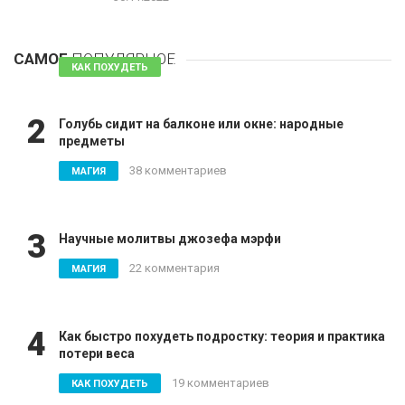
1
Таблетки для похудения - обзор эффективных и
безопасных
САМОЕ
ПОПУЛЯРНОЕ
81 комментарий
КАК ПОХУДЕТЬ
2
Голубь сидит на балконе или окне: народные
предметы
38 комментариев
МАГИЯ
3
Научные молитвы джозефа мэрфи
22 комментария
МАГИЯ
4
Как быстро похудеть подростку: теория и практика
потери веса
19 комментариев
КАК ПОХУДЕТЬ