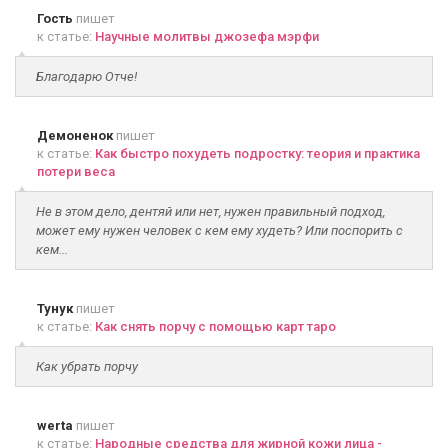
Гость
пишет
к статье:
Научные молитвы джозефа мэрфи
Благодарю Отче!
Демоненок
пишет
к статье:
Как быстро похудеть подростку: теория и практика
потери веса
Не в этом дело, дентяй или нет, нужен правильный подход,
может ему нужен человек с кем ему худеть? Или поспорить с
кем...
Тунук
пишет
к статье:
Как снять порчу с помощью карт таро
Как убрать порчу
werta
пишет
к статье:
Народные средства для жирной кожи лица -