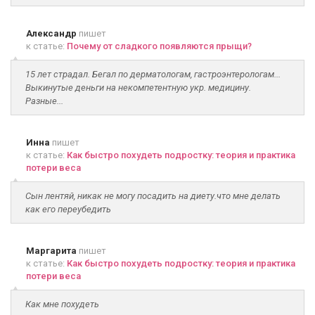
Александр
пишет
к статье:
Почему от сладкого появляются прыщи?
15 лет страдал. Бегал по дерматологам, гастроэнтерологам...
Выкинутые деньги на некомпетентную укр. медицину.
Разные...
Инна
пишет
к статье:
Как быстро похудеть подростку: теория и практика
потери веса
Сын лентяй, никак не могу посадить на диету.что мне делать
как его переубедить
Маргарита
пишет
к статье:
Как быстро похудеть подростку: теория и практика
потери веса
Как мне похудеть