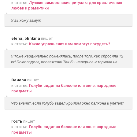
к статье:
Лучшие симоронские ритуалы для привлечения
любви и романтики
Я выхожу замуж
elena_blinkina
пишет
к статье:
Какие упражнения вам помогут похудеть?
Я тоже кардинально поменялась, после того, как сбросила 12
кг! Помолодела, посвежела! Так бы наверное и торчала на...
Венера
пишет
к статье:
Голубь сидит на балконе или окне: народные
предметы
Что значит, если голубь задел крылом окно балкона и улетел?
Гость
пишет
к статье:
Голубь сидит на балконе или окне: народные
предметы