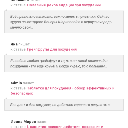
к статье:
Полезные рекомендации при похудении
Всё правильно написано, важно менять привычки. Сейчас
худею по методике Венеры Шариповой и в первую очередь
меняю свои...
Яна
пишет
к статье:
Грейпфруты для похудения
Я вообще люблю грейпфрут и то, что он такой полезный в
похудении - это ещё круче! Я когда худею, то с большим...
admin
пишет
к статье:
Таблетки для похудения - обзор эффективных и
безопасных
Без диет и физ нагрузок, не добиться хорошего результата
Ирина Мирро
пишет
к статье:
L карнитин: принцип действия, показания и