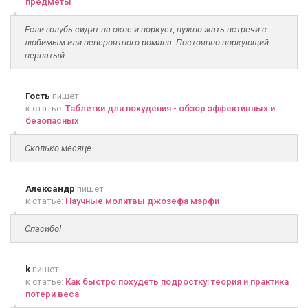
предметы
Если голубь сидит на окне и воркует, нужно жать встречи с
любимым или невероятного романа. Постоянно воркующий
пернатый...
Гость
пишет
к статье:
Таблетки для похудения - обзор эффективных и
безопасных
Сколько месяце
Александр
пишет
к статье:
Научные молитвы джозефа мэрфи
Спасибо!
k
пишет
к статье:
Как быстро похудеть подростку: теория и практика
потери веса