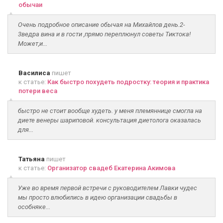
обычаи
Очень подробное описание обычая на Михайлов день.2-
3ведра вина и в гости ,прямо переплюнул советы Тиктока!
Может,и...
Василиса
пишет
к статье:
Как быстро похудеть подростку: теория и практика
потери веса
быстро не стоит вообще худеть. у меня племяннице смогла на
диете венеры шариповой. консультация диетолога оказалась
для...
Татьяна
пишет
к статье:
Организатор свадеб Екатерина Акимова
Уже во время первой встречи с руководителем Лавки чудес
мы просто влюбились в идею организации свадьбы в
особняке...