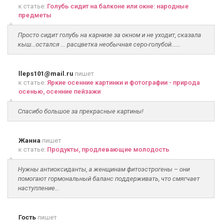
к статье:
Голубь сидит на балконе или окне: народные
предметы
Просто сидит голубь на карнизе за окном и не уходит, сказала
кыш...остался ... расцветка необычная серо-голубой......
lleps101@mail.ru
пишет
к статье:
Яркие осенние картинки и фотографии - природа
осенью, осенние пейзажи
Спасибо большое за прекрасные картины!
Жанна
пишет
к статье:
Продукты, продлевающие молодость
Нужны антиоксиданты, а женщинам фитоэстрогены – они
помогают гормональный баланс поддерживать, что смягчает
наступление...
Гость
пишет