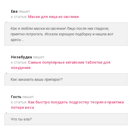
Ева
пишет
к статье:
Маски для лица из овсянки
Как я люблю маски из овсянки! Лицо после них гладкое,
приятно потрогать. Искала хорошую подборку и нашла вот
здесь:...
Незабудка
пишет
к статье:
Самые популярные китайские таблетки для
похудения
Как заказать вашь припарат?
Гость
пишет
к статье:
Как быстро похудеть подростку: теория и практика
потери веса
Что ты ела?