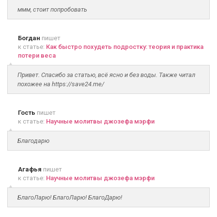
ммм, стоит попробовать
Богдан
пишет
к статье:
Как быстро похудеть подростку: теория и практика
потери веса
Привет. Спасибо за статью, всё ясно и без воды. Также читал
похожее на https://save24.me/
Гость
пишет
к статье:
Научные молитвы джозефа мэрфи
Благодарю
Агафья
пишет
к статье:
Научные молитвы джозефа мэрфи
БлагоЛарю! БлагоЛарю! БлагоДарю!