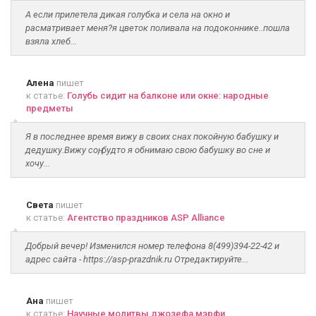
А если прилетела дикая голубка и села на окно и
расматривает меня?я цветок поливала на подоконнике..пошла
взяла хлеб...
Алена
пишет
к статье:
Голубь сидит на балконе или окне: народные
предметы
Я в последнее время вижу в своих снах покойную бабушку и
дедушку.Вижу соң, будто я обнимаю свою бабушку во сне и
хочу...
Света
пишет
к статье:
Агентство праздников ASP Alliance
Добрый вечер! Изменился номер телефона 8(499)394-22-42 и
адрес сайта - https://asp-prazdnik.ru Отредактируйте...
Ана
пишет
к статье:
Научные молитвы джозефа мэрфи