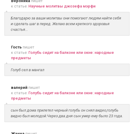
Вероника
пишет
к статье:
Научные молитвы джозефа мэрфи
Благодарю за ваши молитвы они помогают людям найти себя
и сделать шаг в перед. Желаю всем крепкого здоровья
счастья...
Гость
пишет
к статье:
Голубь сидит на балконе или окне: народные
предметы
Голуб сел в мангал
валерий
пишет
к статье:
Голубь сидит на балконе или окне: народные
предметы
сын был дома прилетел черный голубь он снял видео,голубь
видно был молодой.Через два дня сын умер ему было 23 года.
Жанна
пишет