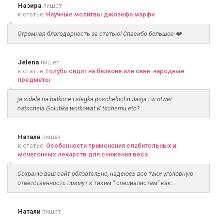
Назира
пишет
к статье:
Научные молитвы джозефа мэрфи
Огромная благодарность за статью! Спасибо большое ❤️
Jelena
пишет
к статье:
Голубь сидит на балконе или окне: народные
предметы
ja sidela na balkone i slegka poschelochnulasja i w otwet
natschela Golubka workowat.K tschemu eto?
Натали
пишет
к статье:
Особенности применения слабительных и
мочегонных лекарств для снижения веса
Сохраню ваш сайт обязательно, надеюсь все таки уголовную
ответственность примут к таким " специалистам" как...
Натали
пишет