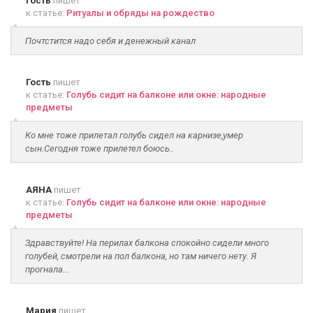
Гость
пишет
к статье:
Ритуалы и обряды на рождество
Почтстится надо себя и денежный канал
Гость
пишет
к статье:
Голубь сидит на балконе или окне: народные
предметы
Ко мне тоже прилетал голубь сидел на карнизе,умер
сын.Сегодня тоже прилетел боюсь..
АЯНА
пишет
к статье:
Голубь сидит на балконе или окне: народные
предметы
Здравствуйте! На перилах балкона спокойно сидели много
голубей, смотрели на пол балкона, но там ничего нету. Я
прогнала...
Мария
пишет