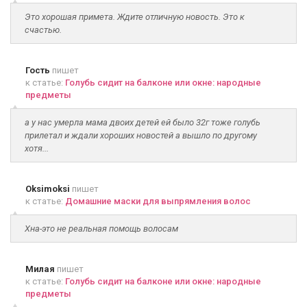
Это хорошая примета. Ждите отличную новость. Это к
счастью.
Гость
пишет
к статье:
Голубь сидит на балконе или окне: народные
предметы
а у нас умерла мама двоих детей ей было 32г тоже голубь
прилетал и ждали хороших новостей а вышло по другому
хотя...
Oksimoksi
пишет
к статье:
Домашние маски для выпрямления волос
Хна-это не реальная помощь волосам
Милая
пишет
к статье:
Голубь сидит на балконе или окне: народные
предметы