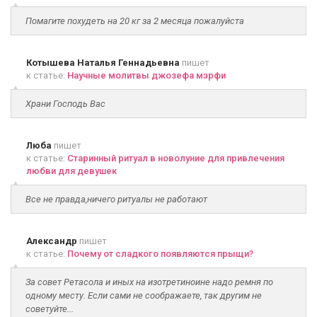
Помагите похудеть на 20 кг за 2 месяца пожалуйста
Котышева Наталья Геннадьевна
пишет
к статье:
Научные молитвы джозефа мэрфи
Храни Господь Вас
Люба
пишет
к статье:
Старинный ритуал в новолуние для привлечения
любви для девушек
Все не правда,ничего ритуалы не работают
Александр
пишет
к статье:
Почему от сладкого появляются прыщи?
За совет Ретасола и иных на изотретиноине надо ремня по
одному месту. Если сами не соображаете, так другим не
советуйте...