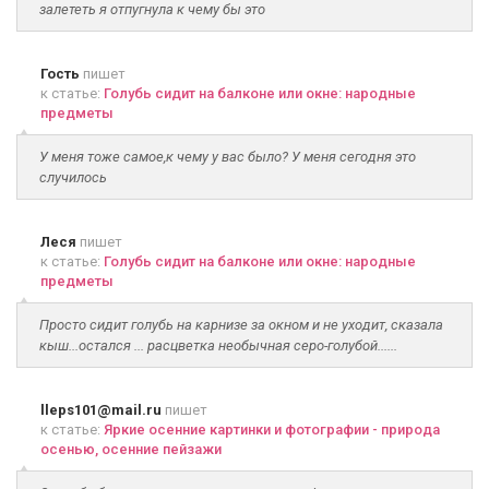
залететь я отпугнула к чему бы это
Гость
пишет
к статье:
Голубь сидит на балконе или окне: народные
предметы
У меня тоже самое,к чему у вас было? У меня сегодня это
случилось
Леся
пишет
к статье:
Голубь сидит на балконе или окне: народные
предметы
Просто сидит голубь на карнизе за окном и не уходит, сказала
кыш...остался ... расцветка необычная серо-голубой......
lleps101@mail.ru
пишет
к статье:
Яркие осенние картинки и фотографии - природа
осенью, осенние пейзажи