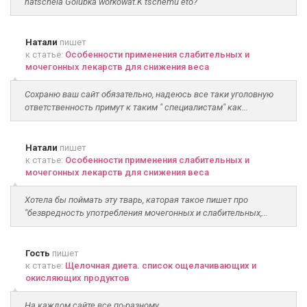
natschela Golubka workowat.K tschemu eto?
Натали
пишет
к статье:
Особенности применения слабительных и
мочегонных лекарств для снижения веса
Сохраню ваш сайт обязательно, надеюсь все таки уголовную
ответственность примут к таким " специалистам" как...
Натали
пишет
к статье:
Особенности применения слабительных и
мочегонных лекарств для снижения веса
Хотела бы поймать эту тварь, каторая такое пишет про
"безвредность употребления мочегонных и слабительных,...
Гость
пишет
к статье:
Щелочная диета. список ощелачивающих и
окисляющих продуктов
На каждом сайте все по-разному....