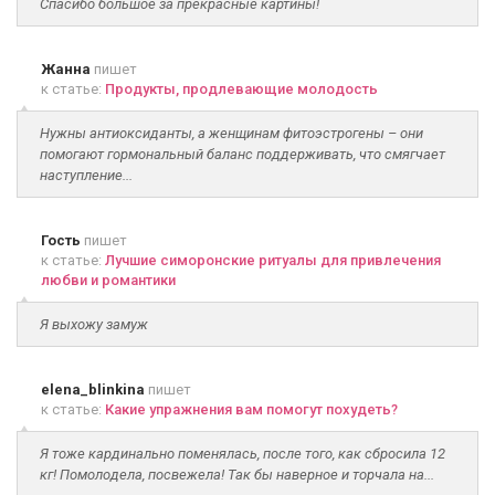
Спасибо большое за прекрасные картины!
Жанна
пишет
к статье:
Продукты, продлевающие молодость
Нужны антиоксиданты, а женщинам фитоэстрогены – они
помогают гормональный баланс поддерживать, что смягчает
наступление...
Гость
пишет
к статье:
Лучшие симоронские ритуалы для привлечения
любви и романтики
Я выхожу замуж
elena_blinkina
пишет
к статье:
Какие упражнения вам помогут похудеть?
Я тоже кардинально поменялась, после того, как сбросила 12
кг! Помолодела, посвежела! Так бы наверное и торчала на...