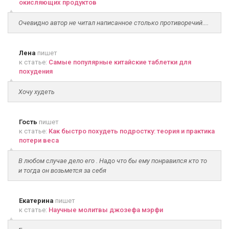
окисляющих продуктов
Очевидно автор не читал написанное столько противоречий....
Лена
пишет
к статье:
Самые популярные китайские таблетки для
похудения
Хочу худеть
Гость
пишет
к статье:
Как быстро похудеть подростку: теория и практика
потери веса
В любом случае дело его . Надо что бы ему понравился кто то
и тогда он возьмется за себя
Екатерина
пишет
к статье:
Научные молитвы джозефа мэрфи