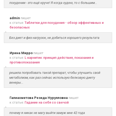
похудении - это ещё круче! Я когда худею, то с большим...
admin
пишет
к статье:
Таблетки для похудения - обзор эффективных и
безопасных
Без диет и физ нагрузок, не добиться хорошего результата
Ирина Мирро
пишет
к статье:
L карнитин: принцип действия, показания и
противопоказания
решила попробовать такой препарат, чтобы улучшить свой
метаболизм, как раз сейчас использую белковую диету
венеры...
Галиахметова Резида Нурулловна
пишет
к статье:
Гадание на себя со свечой
почему я никак не магу выйти замуж мне 42 года