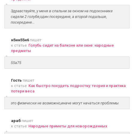
Здравствуйте, у меня в спальни за окном на подоконнике
сидели 2 голубя,один посередине, а второй подальше,
посередине...
н5нн55н6
пишет
к статье:
Голубь сидит на балконе или окне: народные
предметы
55а75
Гость
пишет
к статье:
Как быстро похудеть подростку: теория и практика
потери веса
это физически не возможно,иначе могут начаться проблемы
араб
пишет
к статье:
Народные приметы для новорожденных