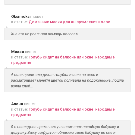
Oksimoksi
пишет
к статье:
Домашние маски для выпрямления волос
Хна-это не реальная помощь волосам
Милая
пишет
к статье:
Голубь сидит на балконе или окне: народные
предметы
А если прилетела дикая голубка и села на окно и
расматривает меня?я цветок поливала на подоконнике..пошла
взяла хлеб...
Алена
пишет
к статье:
Голубь сидит на балконе или окне: народные
предметы
Я в последнее время вижу в своих снах покойную бабушку и
дедушку.Вижу соң, будто я обнимаю свою бабушку во сне и