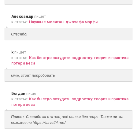
Александр
пишет
к статье:
Научные молитвы джозефа мэрфи
Спасибо!
k
пишет
к статье:
Как быстро похудеть подростку: теория и практика
потери веса
ммм, стоит попробовать
Богдан
пишет
к статье:
Как быстро похудеть подростку: теория и практика
потери веса
Привет. Спасибо за статью, всё ясно и без воды. Также читал
похожее на https://save24.me/