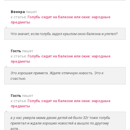
Венера
пишет
к статье:
Голубь сидит на балконе или окне: народные
предметы
Что значит, если голубь задел крылом окно балкона и улетел?
Гость
пишет
к статье:
Голубь сидит на балконе или окне: народные
предметы
Это хорошая примета. Ждите отличную новость. Это к
счастью.
Гость
пишет
к статье:
Голубь сидит на балконе или окне: народные
предметы
а у нас умерла мама двоих детей ей было 32г тоже голубь
прилетал и ждали хороших новостей а вышло по другому
хотя...