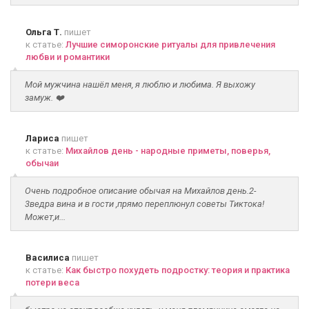
Ольга Т.
пишет
к статье:
Лучшие симоронские ритуалы для привлечения
любви и романтики
Мой мужчина нашёл меня, я люблю и любима. Я выхожу
замуж. ❤️
Лариса
пишет
к статье:
Михайлов день - народные приметы, поверья,
обычаи
Очень подробное описание обычая на Михайлов день.2-
3ведра вина и в гости ,прямо переплюнул советы Тиктока!
Может,и...
Василиса
пишет
к статье:
Как быстро похудеть подростку: теория и практика
потери веса