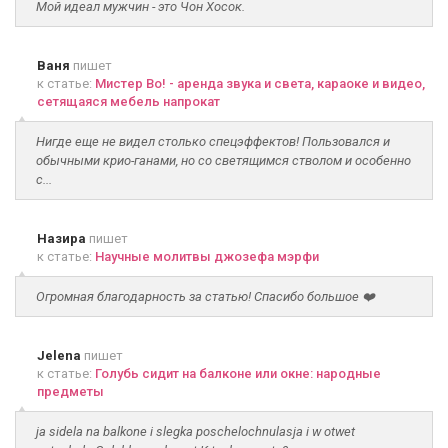
Мой идеал мужчин - это Чон Хосок.
Ваня
пишет
к статье:
Мистер Во! - аренда звука и света, караоке и видео,
сетящаяся мебель напрокат
Нигде еще не видел столько спецэффектов! Пользовался и
обычными крио-ганами, но со светящимся стволом и особенно
с...
Назира
пишет
к статье:
Научные молитвы джозефа мэрфи
Огромная благодарность за статью! Спасибо большое ❤️
Jelena
пишет
к статье:
Голубь сидит на балконе или окне: народные
предметы
ja sidela na balkone i slegka poschelochnulasja i w otwet