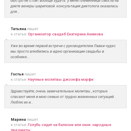
быстро не стоит вообще худеть. у меня племяннице смогла на
диете венеры шариповой. консультация диетолога оказалась
для...
Татьяна
пишет
к статье:
Организатор свадеб Екатерина Акимова
Уже во время первой встречи с руководителем Лавки чудес
мы просто влюбились в идею организации свадьбы в
особняке...
Гостья
пишет
к статье:
Научные молитвы джозефа мэрфи
Здравствуйте, очень замечательные молитвы , которые
спасают меня и мою семью от трудно жизненных ситуаций .
Люблю их и...
Марина
пишет
к статье:
Голубь сидит на балконе или окне: народные
предметы