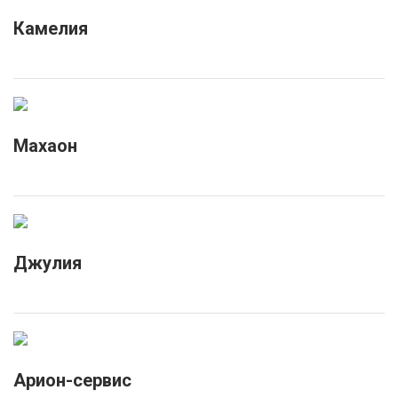
Камелия
Махаон
Джулия
Арион-сервис