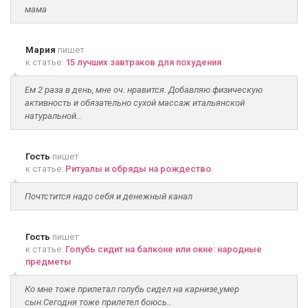
мама
Мария
пишет
к статье:
15 лучших завтраков для похудения
Ем 2 раза в день, мне оч. нравится. Добавляю физическую
активность и обязательно сухой массаж итальянской
натуральной...
Гость
пишет
к статье:
Ритуалы и обряды на рождество
Почтстится надо себя и денежный канал
Гость
пишет
к статье:
Голубь сидит на балконе или окне: народные
предметы
Ко мне тоже прилетал голубь сидел на карнизе,умер
сын.Сегодня тоже прилетел боюсь..