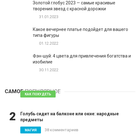
Золотой глобус 2023 — самые красивые
творения звезд с красной дорожки
31.01.2023
Какое вечернее платье подойдет для вашего
типа фигуры
01.12.2022
Фэн-шуй: 4 цвета для привлечения богатства и
изобилие
30.11.2022
1
Таблетки для похудения - обзор эффективных и
безопасных
САМОЕ
ПОПУЛЯРНОЕ
81 комментарий
КАК ПОХУДЕТЬ
2
Голубь сидит на балконе или окне: народные
предметы
38 комментариев
МАГИЯ