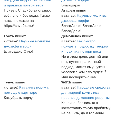
и практика потери веса
Благодарю
Привет. Спасибо за статью,
Агафья
пишет
всё ясно и без воды. Также
к статье:
Научные молитвы
читал похожее на
джозефа мэрфи
https://save24.me/
БлагоЛарю! БлагоЛарю!
БлагоДарю!
Гость
пишет
Демоненок
пишет
к статье:
Научные молитвы
к статье:
Как быстро
джозефа мэрфи
похудеть подростку: теория
Благодарю Отче!
и практика потери веса
Не в этом дело, дентяй или
нет, нужен правильный
подход, может ему нужен
человек с кем ему худеть?
Или поспорить с кем...
Тунук
пишет
werta
пишет
к статье:
Как снять порчу с
к статье:
Народные средства
помощью карт таро
для жирной кожи лица -
Как убрать порчу
простые домашние рецепты
Конечно, без визита к
косметологу такую проблему
не решить, да и гормоны