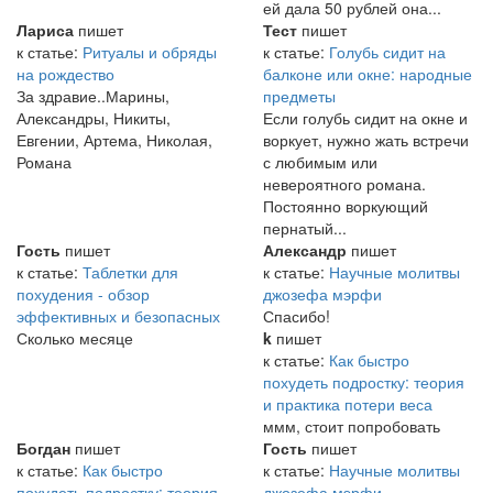
ей дала 50 рублей она...
Лариса
пишет
Тест
пишет
к статье:
Ритуалы и обряды
к статье:
Голубь сидит на
на рождество
балконе или окне: народные
За здравие..Марины,
предметы
Александры, Никиты,
Если голубь сидит на окне и
Евгении, Артема, Николая,
воркует, нужно жать встречи
Романа
с любимым или
невероятного романа.
Постоянно воркующий
пернатый...
Гость
пишет
Александр
пишет
к статье:
Таблетки для
к статье:
Научные молитвы
похудения - обзор
джозефа мэрфи
эффективных и безопасных
Спасибо!
Сколько месяце
k
пишет
к статье:
Как быстро
похудеть подростку: теория
и практика потери веса
ммм, стоит попробовать
Богдан
пишет
Гость
пишет
к статье:
Как быстро
к статье:
Научные молитвы
похудеть подростку: теория
джозефа мэрфи