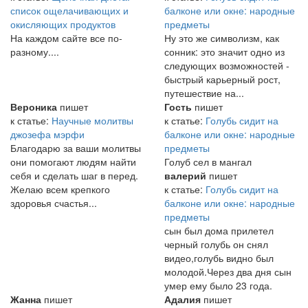
список ощелачивающих и
балконе или окне: народные
окисляющих продуктов
предметы
На каждом сайте все по-
Ну это же символизм, как
разному....
сонник: это значит одно из
следующих возможностей -
быстрый карьерный рост,
путешествие на...
Вероника
пишет
Гость
пишет
к статье:
Научные молитвы
к статье:
Голубь сидит на
джозефа мэрфи
балконе или окне: народные
Благодарю за ваши молитвы
предметы
они помогают людям найти
Голуб сел в мангал
себя и сделать шаг в перед.
валерий
пишет
Желаю всем крепкого
к статье:
Голубь сидит на
здоровья счастья...
балконе или окне: народные
предметы
сын был дома прилетел
черный голубь он снял
видео,голубь видно был
молодой.Через два дня сын
умер ему было 23 года.
Жанна
пишет
Адалия
пишет