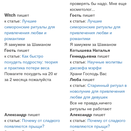
проверять бы надо. Мне еще
косметолог...
Witch
пишет
Гость
пишет
к статье:
Лучшие
к статье:
Лучшие
симоронские ритуалы для
симоронские ритуалы для
привлечения любви и
привлечения любви и
романтики
романтики
Я замужем за Шаманом
Я замужем за Шаманом
Гость
пишет
Котышева Наталья
к статье:
Как быстро
Геннадьевна
пишет
похудеть подростку: теория
к статье:
Научные молитвы
и практика потери веса
джозефа мэрфи
Помагите похудеть на 20 кг
Храни Господь Вас
за 2 месяца пожалуйста
Люба
пишет
к статье:
Старинный ритуал в
новолуние для привлечения
любви для девушек
Все не правда,ничего
ритуалы не работают
Александр
пишет
Александр
пишет
к статье:
Почему от сладкого
к статье:
Почему от сладкого
появляются прыщи?
появляются прыщи?