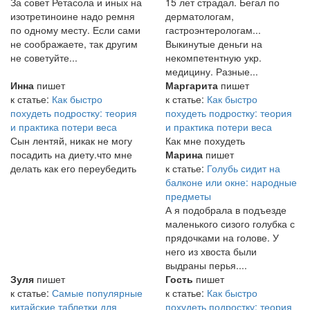
За совет Ретасола и иных на
15 лет страдал. Бегал по
изотретиноине надо ремня
дерматологам,
по одному месту. Если сами
гастроэнтерологам...
не соображаете, так другим
Выкинутые деньги на
не советуйте...
некомпетентную укр.
медицину. Разные...
Инна
пишет
Маргарита
пишет
к статье:
Как быстро
к статье:
Как быстро
похудеть подростку: теория
похудеть подростку: теория
и практика потери веса
и практика потери веса
Сын лентяй, никак не могу
Как мне похудеть
посадить на диету.что мне
Марина
пишет
делать как его переубедить
к статье:
Голубь сидит на
балконе или окне: народные
предметы
А я подобрала в подъезде
маленького сизого голубка с
прядочками на голове. У
него из хвоста были
выдраны перья....
Зуля
пишет
Гость
пишет
к статье:
Самые популярные
к статье:
Как быстро
китайские таблетки для
похудеть подростку: теория