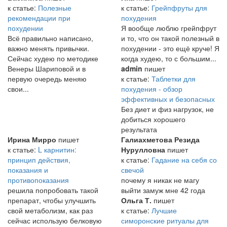
к статье:
Полезные
к статье:
Грейпфруты для
рекомендации при
похудения
похудении
Я вообще люблю грейпфрут
Всё правильно написано,
и то, что он такой полезный в
важно менять привычки.
похудении - это ещё круче! Я
Сейчас худею по методике
когда худею, то с большим...
Венеры Шариповой и в
admin
пишет
первую очередь меняю
к статье:
Таблетки для
свои...
похудения - обзор
эффективных и безопасных
Без диет и физ нагрузок, не
добиться хорошего
результата
Ирина Мирро
пишет
Галиахметова Резида
к статье:
L карнитин:
Нурулловна
пишет
принцип действия,
к статье:
Гадание на себя со
показания и
свечой
противопоказания
почему я никак не магу
решила попробовать такой
выйти замуж мне 42 года
препарат, чтобы улучшить
Ольга Т.
пишет
свой метаболизм, как раз
к статье:
Лучшие
сейчас использую белковую
симоронские ритуалы для