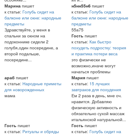
Марина
пишет
н5нн55н6
пишет
к статье:
Голубь сидит на
к статье:
Голубь сидит на
балконе или окне: народные
балконе или окне: народные
предметы
предметы
Здравствуйте, у меня в
55а75
спальни за окном на
Гость
пишет
подоконнике сидели 2
к статье:
Как быстро
голубя,один посередине, а
похудеть подростку: теория
второй подальше,
и практика потери веса
посередине...
это физически не
возможно,иначе могут
начаться проблемы
араб
пишет
Мария
пишет
к статье:
Народные приметы
к статье:
15 лучших
для новорожденных
завтраков для похудения
мама
Ем 2 раза в день, мне оч.
нравится. Добавляю
физическую активность и
обязательно сухой массаж
итальянской натуральной...
Гость
пишет
Гость
пишет
к статье:
Ритуалы и обряды
к статье:
Голубь сидит на