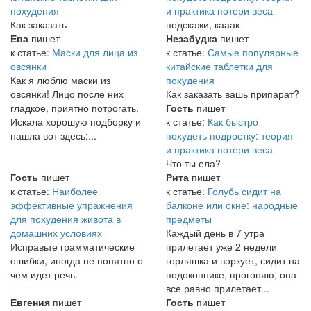
похудения
и практика потери веса
Как заказать
подскажи, кааак
Ева
пишет
Незабудка
пишет
к статье:
Маски для лица из
к статье:
Самые популярные
овсянки
китайские таблетки для
Как я люблю маски из
похудения
овсянки! Лицо после них
Как заказать вашь припарат?
гладкое, приятно потрогать.
Гость
пишет
Искала хорошую подборку и
к статье:
Как быстро
нашла вот здесь:...
похудеть подростку: теория
и практика потери веса
Что ты ела?
Гость
пишет
Рита
пишет
к статье:
Наиболее
к статье:
Голубь сидит на
эффективные упражнения
балконе или окне: народные
для похудения живота в
предметы
домашних условиях
Каждый день в 7 утра
Исправьте грамматические
прилетает уже 2 недели
ошибки, иногда не понятно о
горляшка и воркует, сидит на
чем идет речь.
подоконнике, прогоняю, она
все равно прилетает...
Евгения
пишет
Гость
пишет