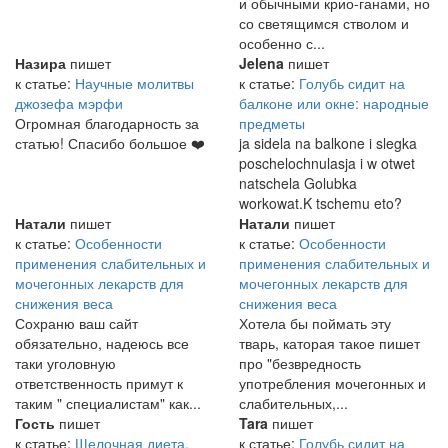
и обычными крио-ганами, но
со светящимся стволом и
особенно с...
Назира
пишет
Jelena
пишет
к статье:
Научные молитвы
к статье:
Голубь сидит на
джозефа мэрфи
балконе или окне: народные
Огромная благодарность за
предметы
статью! Спасибо большое ❤️
ja sidela na balkone i slegka
poschelochnulasja i w otwet
natschela Golubka
workowat.K tschemu eto?
Натали
пишет
Натали
пишет
к статье:
Особенности
к статье:
Особенности
применения слабительных и
применения слабительных и
мочегонных лекарств для
мочегонных лекарств для
снижения веса
снижения веса
Сохраню ваш сайт
Хотела бы поймать эту
обязательно, надеюсь все
тварь, каторая такое пишет
таки уголовную
про "безвредность
ответственность примут к
употребления мочегонных и
таким " специалистам" как...
слабительных,...
Гость
пишет
Tara
пишет
к статье:
Щелочная диета.
к статье:
Голубь сидит на