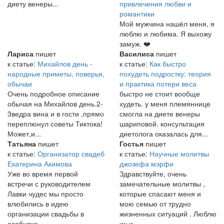
диету венеры...
привлечения любви и
романтики
Мой мужчина нашёл меня, я
люблю и любима. Я выхожу
замуж. ❤️
Лариса
пишет
Василиса
пишет
к статье:
Михайлов день -
к статье:
Как быстро
народные приметы, поверья,
похудеть подростку: теория
обычаи
и практика потери веса
Очень подробное описание
быстро не стоит вообще
обычая на Михайлов день.2-
худеть. у меня племяннице
3ведра вина и в гости ,прямо
смогла на диете венеры
переплюнул советы Тиктока!
шариповой. консультация
Может,и...
диетолога оказалась для...
Татьяна
пишет
Гостья
пишет
к статье:
Организатор свадеб
к статье:
Научные молитвы
Екатерина Акимова
джозефа мэрфи
Уже во время первой
Здравствуйте, очень
встречи с руководителем
замечательные молитвы ,
Лавки чудес мы просто
которые спасают меня и
влюбились в идею
мою семью от трудно
организации свадьбы в
жизненных ситуаций . Люблю
особняке...
их и...