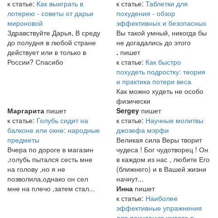
к статье:
Как выиграть в
к статье:
Таблетки для
лотерею - советы от дарьи
похудения - обзор
мироновой
эффективных и безопасных
Здравствуйте Дарья, В среду
Вы такой умный, никогда бы
до полудня в любой стране
не догадались до этого
действует или в только в
.
пишет
России? Спасибо
к статье:
Как быстро
похудеть подростку: теория
и практика потери веса
Как можно худеть не особо
физически
Маргарита
пишет
Sergey
пишет
к статье:
Голубь сидит на
к статье:
Научные молитвы
балконе или окне: народные
джозефа мэрфи
предметы
Великая сила Веры творит
Вчера по дороге в магазин
чудеса ! Бог чудотворец ! Он
,голубь пытался сесть мне
в каждом из нас , любите Его
на голову ,но я не
(ближнего) и в Вашей жизни
позволила,однако он сел
начнут...
мне на плечо ,затем стал...
Инна
пишет
к статье:
Наиболее
эффективные упражнения
для похудения живота в