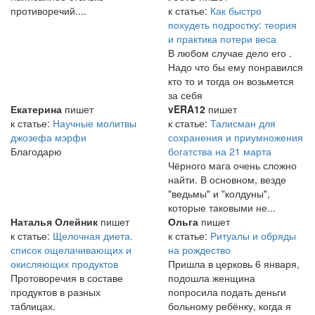
противоречий....
к статье:
Как быстро
похудеть подростку: теория
и практика потери веса
В любом случае дело его .
Надо что бы ему понравился
кто то и тогда он возьмется
за себя
Екатерина
пишет
vERA12
пишет
к статье:
Научные молитвы
к статье:
Талисман для
джозефа мэрфи
сохранения и приумножения
Благодарю
богатства на 21 марта
Чёрного мага очень сложно
найти. В основном, везде
"ведьмы" и "колдуны",
которые таковыми не...
Наталья Олейник
пишет
Ольга
пишет
к статье:
Щелочная диета.
к статье:
Ритуалы и обряды
список ощелачивающих и
на рождество
окисляющих продуктов
Пришла в церковь 6 января,
Протоворечия в составе
подошла женщина
продуктов в разных
попросила подать деньги
таблицах.
больному ребёнку, когда я