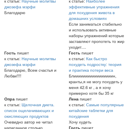
к статье:
Научные молитвы
к статье:
Наиболее
джозефа мэрфи
эффективные упражнения
Благодарю
для похудения живота в
домашних условиях
Если заниматься стабильно
и использовать активные
наборы упражнений которые
заставляют пропотеть то жир
уходит....
Гость
пишет
Гость
пишет
к статье:
Научные молитвы
к статье:
Как быстро
джозефа мэрфи
похудеть подростку: теория
Благодарю, Всем счастья и
и практика потери веса
Любви!!!!
Блииииииииииииииииин,
кранты,я не могу похудеть у
меня 42.6 кг , а я хочу
примерно хотя бы 35 кг
Опра
пишет
Лена
пишет
к статье:
Щелочная диета.
к статье:
Самые популярные
список ощелачивающих и
китайские таблетки для
окисляющих продуктов
похудения
Очевидно автор не читал
Хочу худеть
написанное столько
Гость
пишет