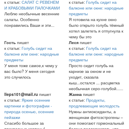
к статье:
САЛАТ С РЕВЕНЕМ
к статье:
Голубь сидит на
И КРАБОВЫМИ ПАЛОЧКАМИ
балконе или окне: народные
Люблю необычные весенние
предметы
салаты. Особенно
Я готовила на кухне окно
понравились Ваши и эти...
было открыто голубь тёмный
хотел залететь я отпугнула к
чему бы это
Гость
пишет
Леся
пишет
к статье:
Голубь сидит на
к статье:
Голубь сидит на
балконе или окне: народные
балконе или окне: народные
предметы
предметы
У меня тоже самое,к чему у
Просто сидит голубь на
вас было? У меня сегодня
карнизе за окном и не
это случилось
уходит, сказала
кыш...остался ... расцветка
необычная серо-голубой......
lleps101@mail.ru
пишет
Жанна
пишет
к статье:
Яркие осенние
к статье:
Продукты,
картинки и фотографии -
продлевающие молодость
природа осенью, осенние
Нужны антиоксиданты, а
пейзажи
женщинам фитоэстрогены –
Спасибо большое за
они помогают гормональный
прекрасные картины!
баланс поддерживать, что