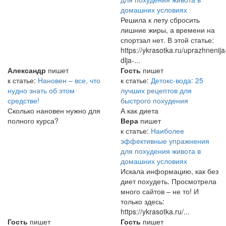
домашних условиях
Решила к лету сбросить
лишние жиры, а времени на
спортзал нет. В этой статье:
https://ykrasotka.ru/uprazhnenija
dlja-...
Александр
пишет
Гость
пишет
к статье:
Нановен – все, что
к статье:
Детокс-вода: 25
нудно знать об этом
лучших рецептов для
средстве!
быстрого похудения
Сколько нановен нужно для
А как диета
полного курса?
Вера
пишет
к статье:
Наиболее
эффективные упражнения
для похудения живота в
домашних условиях
Искала информацию, как без
диет похудеть. Просмотрела
много сайтов – не то! И
только здесь:
https://ykrasotka.ru/...
Гость
пишет
Гость
пишет