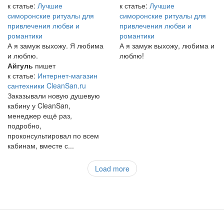
к статье:
Лучшие
к статье:
Лучшие
симоронские ритуалы для
симоронские ритуалы для
привлечения любви и
привлечения любви и
романтики
романтики
А я замуж выхожу. Я любима
А я замуж выхожу, любима и
и люблю.
люблю!
Айгуль
пишет
к статье:
Интернет-магазин
сантехники CleanSan.ru
Заказывали новую душевую
кабину у CleanSan,
менеджер ещё раз,
подробно,
проконсультировал по всем
кабинам, вместе с...
Load more