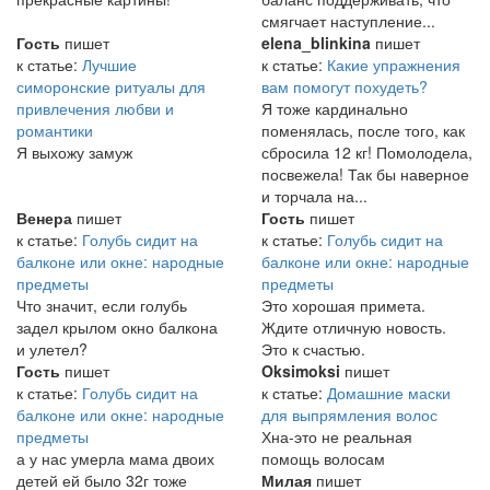
смягчает наступление...
Гость
пишет
elena_blinkina
пишет
к статье:
Лучшие
к статье:
Какие упражнения
симоронские ритуалы для
вам помогут похудеть?
привлечения любви и
Я тоже кардинально
романтики
поменялась, после того, как
Я выхожу замуж
сбросила 12 кг! Помолодела,
посвежела! Так бы наверное
и торчала на...
Венера
пишет
Гость
пишет
к статье:
Голубь сидит на
к статье:
Голубь сидит на
балконе или окне: народные
балконе или окне: народные
предметы
предметы
Что значит, если голубь
Это хорошая примета.
задел крылом окно балкона
Ждите отличную новость.
и улетел?
Это к счастью.
Гость
пишет
Oksimoksi
пишет
к статье:
Голубь сидит на
к статье:
Домашние маски
балконе или окне: народные
для выпрямления волос
предметы
Хна-это не реальная
а у нас умерла мама двоих
помощь волосам
детей ей было 32г тоже
Милая
пишет