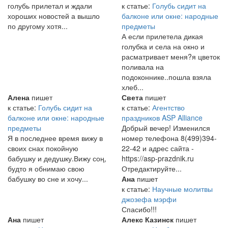
голубь прилетал и ждали
к статье:
Голубь сидит на
хороших новостей а вышло
балконе или окне: народные
по другому хотя...
предметы
А если прилетела дикая
голубка и села на окно и
расматривает меня?я цветок
поливала на
подоконнике..пошла взяла
хлеб...
Алена
пишет
Света
пишет
к статье:
Голубь сидит на
к статье:
Агентство
балконе или окне: народные
праздников ASP Alliance
предметы
Добрый вечер! Изменился
Я в последнее время вижу в
номер телефона 8(499)394-
своих снах покойную
22-42 и адрес сайта -
бабушку и дедушку.Вижу соң,
https://asp-prazdnik.ru
будто я обнимаю свою
Отредактируйте...
бабушку во сне и хочу...
Ана
пишет
к статье:
Научные молитвы
джозефа мэрфи
Спасибо!!!
Ана
пишет
Алекс Казинск
пишет