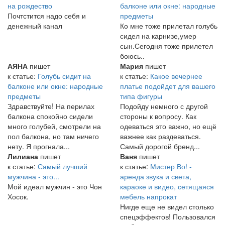
на рождество
балконе или окне: народные
Почтстится надо себя и
предметы
денежный канал
Ко мне тоже прилетал голубь
сидел на карнизе,умер
сын.Сегодня тоже прилетел
боюсь..
АЯНА
пишет
Мария
пишет
к статье:
Голубь сидит на
к статье:
Какое вечернее
балконе или окне: народные
платье подойдет для вашего
предметы
типа фигуры
Здравствуйте! На перилах
Подойду немного с другой
балкона спокойно сидели
стороны к вопросу. Как
много голубей, смотрели на
одеваться это важно, но ещё
пол балкона, но там ничего
важнее как раздеваться.
нету. Я прогнала...
Самый дорогой бренд...
Лилиана
пишет
Ваня
пишет
к статье:
Самый лучший
к статье:
Мистер Во! -
мужчина - это...
аренда звука и света,
Мой идеал мужчин - это Чон
караоке и видео, сетящаяся
Хосок.
мебель напрокат
Нигде еще не видел столько
спецэффектов! Пользовался