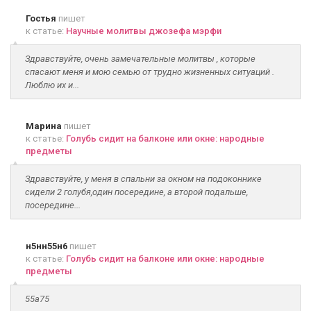
Гостья
пишет
к статье:
Научные молитвы джозефа мэрфи
Здравствуйте, очень замечательные молитвы , которые
спасают меня и мою семью от трудно жизненных ситуаций .
Люблю их и...
Марина
пишет
к статье:
Голубь сидит на балконе или окне: народные
предметы
Здравствуйте, у меня в спальни за окном на подоконнике
сидели 2 голубя,один посередине, а второй подальше,
посередине...
н5нн55н6
пишет
к статье:
Голубь сидит на балконе или окне: народные
предметы
55а75