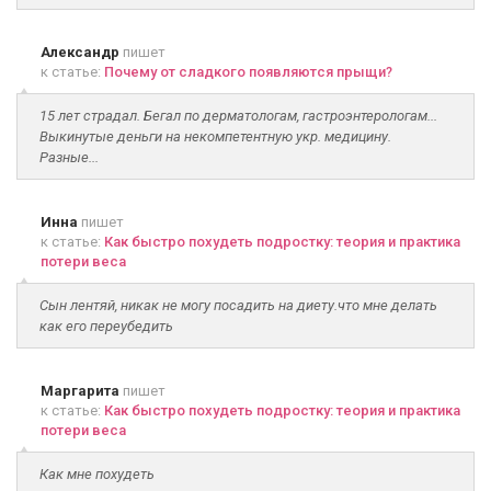
Александр
пишет
к статье:
Почему от сладкого появляются прыщи?
15 лет страдал. Бегал по дерматологам, гастроэнтерологам...
Выкинутые деньги на некомпетентную укр. медицину.
Разные...
Инна
пишет
к статье:
Как быстро похудеть подростку: теория и практика
потери веса
Сын лентяй, никак не могу посадить на диету.что мне делать
как его переубедить
Маргарита
пишет
к статье:
Как быстро похудеть подростку: теория и практика
потери веса
Как мне похудеть