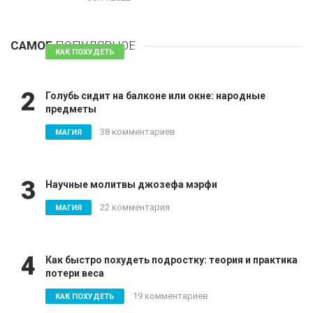
1
Таблетки для похудения - обзор эффективных и
безопасных
САМОЕ
ПОПУЛЯРНОЕ
81 комментарий
КАК ПОХУДЕТЬ
2
Голубь сидит на балконе или окне: народные
предметы
38 комментариев
МАГИЯ
3
Научные молитвы джозефа мэрфи
22 комментария
МАГИЯ
4
Как быстро похудеть подростку: теория и практика
потери веса
19 комментариев
КАК ПОХУДЕТЬ