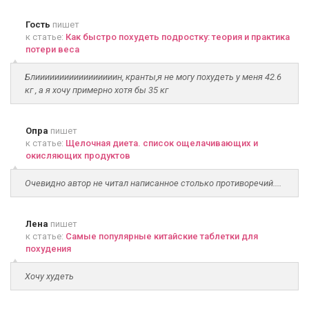
Гость
пишет
к статье:
Как быстро похудеть подростку: теория и практика
потери веса
Блииииииииииииииииин, кранты,я не могу похудеть у меня 42.6
кг , а я хочу примерно хотя бы 35 кг
Опра
пишет
к статье:
Щелочная диета. список ощелачивающих и
окисляющих продуктов
Очевидно автор не читал написанное столько противоречий....
Лена
пишет
к статье:
Самые популярные китайские таблетки для
похудения
Хочу худеть