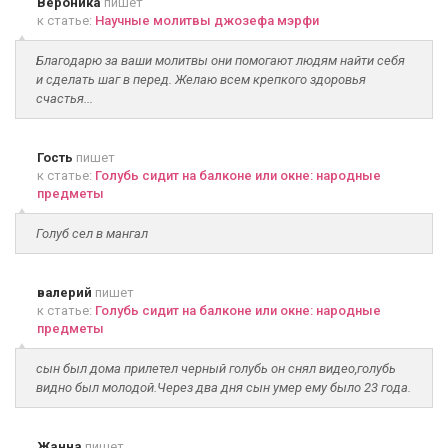
Вероника
пишет
к статье:
Научные молитвы джозефа мэрфи
Благодарю за ваши молитвы они помогают людям найти себя
и сделать шаг в перед. Желаю всем крепкого здоровья
счастья...
Гость
пишет
к статье:
Голубь сидит на балконе или окне: народные
предметы
Голуб сел в мангал
валерий
пишет
к статье:
Голубь сидит на балконе или окне: народные
предметы
сын был дома прилетел черный голубь он снял видео,голубь
видно был молодой.Через два дня сын умер ему было 23 года.
Жанна
пишет