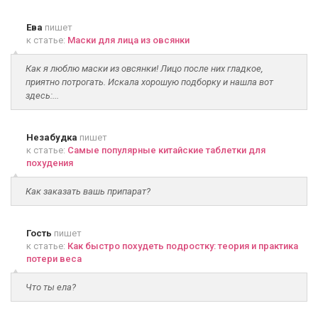
Ева
пишет
к статье:
Маски для лица из овсянки
Как я люблю маски из овсянки! Лицо после них гладкое,
приятно потрогать. Искала хорошую подборку и нашла вот
здесь:...
Незабудка
пишет
к статье:
Самые популярные китайские таблетки для
похудения
Как заказать вашь припарат?
Гость
пишет
к статье:
Как быстро похудеть подростку: теория и практика
потери веса
Что ты ела?