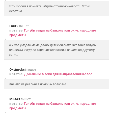
Это хорошая примета. Ждите отличную новость. Это к
счастью.
Гость
пишет
к статье:
Голубь сидит на балконе или окне: народные
предметы
а у нас умерла мама двоих детей ей было 32г тоже голубь
прилетал и ждали хороших новостей а вышло по другому
хотя...
Oksimoksi
пишет
к статье:
Домашние маски для выпрямления волос
Хна-это не реальная помощь волосам
Милая
пишет
к статье:
Голубь сидит на балконе или окне: народные
предметы