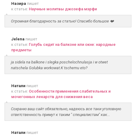
Назира
пишет
к статье:
Научные молитвы джозефа мэрфи
Огромная благодарность за статью! Спасибо большое ❤️
Jelena
пишет
к статье:
Голубь сидит на балконе или окне: народные
предметы
ja sidela na balkone i slegka poschelochnulasja i w otwet
natschela Golubka workowat.K tschemu eto?
Натали
пишет
к статье:
Особенности применения слабительных и
мочегонных лекарств для снижения веса
Сохраню ваш сайт обязательно, надеюсь все таки уголовную
ответственность примут к таким " специалистам" как...
Натали
пишет