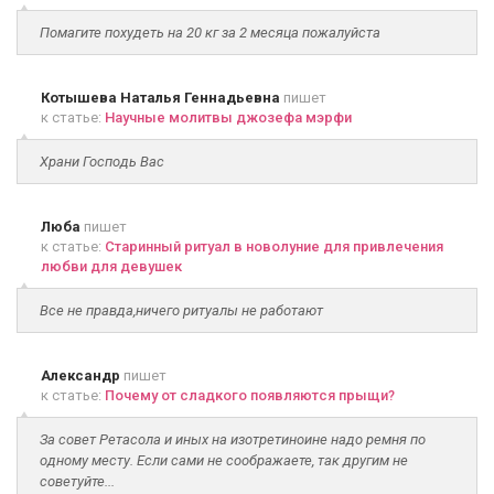
Помагите похудеть на 20 кг за 2 месяца пожалуйста
Котышева Наталья Геннадьевна
пишет
к статье:
Научные молитвы джозефа мэрфи
Храни Господь Вас
Люба
пишет
к статье:
Старинный ритуал в новолуние для привлечения
любви для девушек
Все не правда,ничего ритуалы не работают
Александр
пишет
к статье:
Почему от сладкого появляются прыщи?
За совет Ретасола и иных на изотретиноине надо ремня по
одному месту. Если сами не соображаете, так другим не
советуйте...