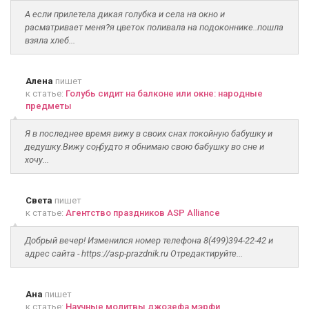
А если прилетела дикая голубка и села на окно и
расматривает меня?я цветок поливала на подоконнике..пошла
взяла хлеб...
Алена
пишет
к статье:
Голубь сидит на балконе или окне: народные
предметы
Я в последнее время вижу в своих снах покойную бабушку и
дедушку.Вижу соң, будто я обнимаю свою бабушку во сне и
хочу...
Света
пишет
к статье:
Агентство праздников ASP Alliance
Добрый вечер! Изменился номер телефона 8(499)394-22-42 и
адрес сайта - https://asp-prazdnik.ru Отредактируйте...
Ана
пишет
к статье:
Научные молитвы джозефа мэрфи