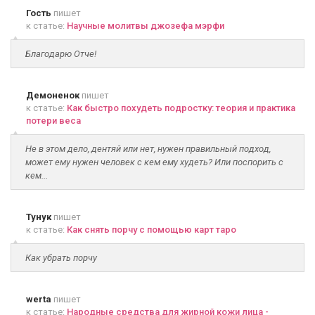
Гость
пишет
к статье:
Научные молитвы джозефа мэрфи
Благодарю Отче!
Демоненок
пишет
к статье:
Как быстро похудеть подростку: теория и практика
потери веса
Не в этом дело, дентяй или нет, нужен правильный подход,
может ему нужен человек с кем ему худеть? Или поспорить с
кем...
Тунук
пишет
к статье:
Как снять порчу с помощью карт таро
Как убрать порчу
werta
пишет
к статье:
Народные средства для жирной кожи лица -