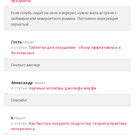
предметы
Если голубь сидит на окне и воркует, нужно жать встречи с
любимым или невероятного романа. Постоянно воркующий
пернатый...
Гость
пишет
к статье:
Таблетки для похудения - обзор эффективных и
безопасных
Сколько месяце
Александр
пишет
к статье:
Научные молитвы джозефа мэрфи
Спасибо!
k
пишет
к статье:
Как быстро похудеть подростку: теория и практика
потери веса