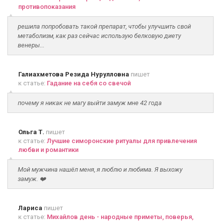
противопоказания
решила попробовать такой препарат, чтобы улучшить свой
метаболизм, как раз сейчас использую белковую диету
венеры...
Галиахметова Резида Нурулловна
пишет
к статье:
Гадание на себя со свечой
почему я никак не магу выйти замуж мне 42 года
Ольга Т.
пишет
к статье:
Лучшие симоронские ритуалы для привлечения
любви и романтики
Мой мужчина нашёл меня, я люблю и любима. Я выхожу
замуж. ❤️
Лариса
пишет
к статье:
Михайлов день - народные приметы, поверья,