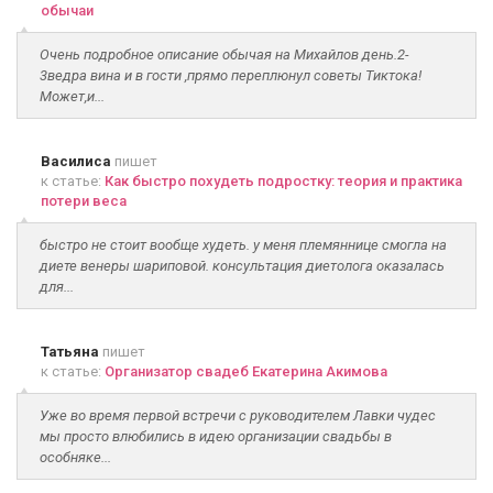
обычаи
Очень подробное описание обычая на Михайлов день.2-
3ведра вина и в гости ,прямо переплюнул советы Тиктока!
Может,и...
Василиса
пишет
к статье:
Как быстро похудеть подростку: теория и практика
потери веса
быстро не стоит вообще худеть. у меня племяннице смогла на
диете венеры шариповой. консультация диетолога оказалась
для...
Татьяна
пишет
к статье:
Организатор свадеб Екатерина Акимова
Уже во время первой встречи с руководителем Лавки чудес
мы просто влюбились в идею организации свадьбы в
особняке...