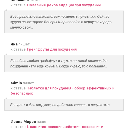
к статье:
Полезные рекомендации при похудении
Всё правильно написано, важно менять привычки. Сейчас
худею по методике Венеры Шариповой и в первую очередь
меняю свои...
Яна
пишет
к статье:
Грейпфруты для похудения
Я вообще люблю грейпфрут и то, что он такой полезный в
похудении - это ещё круче! Я когда худею, то с большим...
admin
пишет
к статье:
Таблетки для похудения - обзор эффективных и
безопасных
Без диет и физ нагрузок, не добиться хорошего результата
Ирина Мирро
пишет
к статье:
L карнитин: принцип действия, показания и