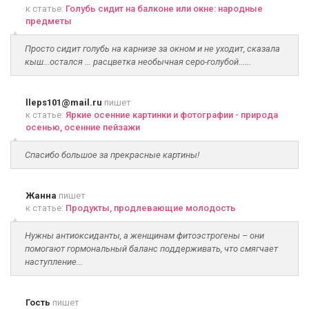
к статье:
Голубь сидит на балконе или окне: народные
предметы
Просто сидит голубь на карнизе за окном и не уходит, сказала
кыш...остался ... расцветка необычная серо-голубой......
lleps101@mail.ru
пишет
к статье:
Яркие осенние картинки и фотографии - природа
осенью, осенние пейзажи
Спасибо большое за прекрасные картины!
Жанна
пишет
к статье:
Продукты, продлевающие молодость
Нужны антиоксиданты, а женщинам фитоэстрогены – они
помогают гормональный баланс поддерживать, что смягчает
наступление...
Гость
пишет