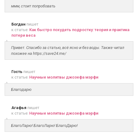
ммм, стоит попробовать
Богдан
пишет
к статье:
Как быстро похудеть подростку: теория и практика
потери веса
Привет. Спасибо за статью, всё ясно и без воды. Также читал
похожее на https://save24.me/
Гость
пишет
к статье:
Научные молитвы джозефа мэрфи
Благодарю
Агафья
пишет
к статье:
Научные молитвы джозефа мэрфи
БлагоЛарю! БлагоЛарю! БлагоДарю!