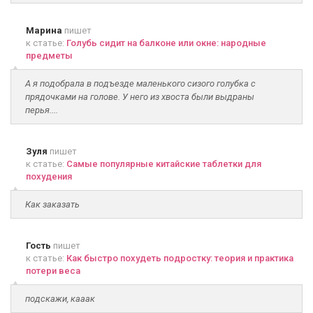
Марина
пишет
к статье:
Голубь сидит на балконе или окне: народные
предметы
А я подобрала в подъезде маленького сизого голубка с
прядочками на голове. У него из хвоста были выдраны
перья....
Зуля
пишет
к статье:
Самые популярные китайские таблетки для
похудения
Как заказать
Гость
пишет
к статье:
Как быстро похудеть подростку: теория и практика
потери веса
подскажи, кааак