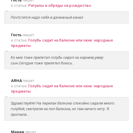
Гость
пишет
к статье:
Ритуалы и обряды на рождество
Почтстится надо себя и денежный канал
Гость
пишет
к статье:
Голубь сидит на балконе или окне: народные
предметы
Ко мне тоже прилетал голубь сидел на карнизе,умер
сын.Сегодня тоже прилетел боюсь..
АЯНА
пишет
к статье:
Голубь сидит на балконе или окне: народные
предметы
Здравствуйте! На перилах балкона спокойно сидели много
голубей, смотрели на пол балкона, но там ничего нету. Я
прогнала...
Мария
пишет