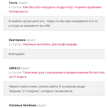
Гость
пишет
к статье:
Как быстро похудеть подростку: теория и практика
потери веса
В любом случае дело его . Надо что бы ему понравился кто то
и тогда он возьмется за себя
Екатерина
пишет
к статье:
Научные молитвы джозефа мэрфи
Благодарю
vERA12
пишет
к статье:
Талисман для сохранения и приумножения богатства
на 21 марта
Чёрного мага очень сложно найти. В основном, везде
"ведьмы" и "колдуны", которые таковыми не...
Наталья Олейник
пишет