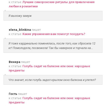
к статье:
Лучшие симоронские ритуалы для привлечения
любви и романтики
Я выхожу замуж
elena_blinkina
пишет
к статье:
Какие упражнения вам помогут похудеть?
Я тоже кардинально поменялась, после того, как сбросила 12
кг! Помолодела, посвежела! Так бы наверное и торчала на...
Венера
пишет
к статье:
Голубь сидит на балконе или окне: народные
предметы
Что значит, если голубь задел крылом окно балкона и улетел?
Гость
пишет
к статье:
Голубь сидит на балконе или окне: народные
предметы