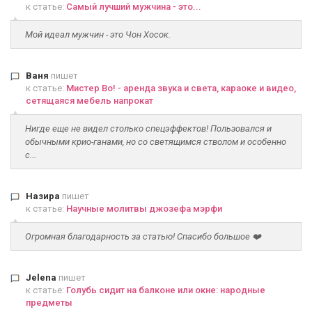
к статье:
Самый лучший мужчина - это...
Мой идеал мужчин - это Чон Хосок.
Ваня
пишет
к статье:
Мистер Во! - аренда звука и света, караоке и видео,
сетящаяся мебель напрокат
Нигде еще не видел столько спецэффектов! Пользовался и
обычными крио-ганами, но со светящимся стволом и особенно
с...
Назира
пишет
к статье:
Научные молитвы джозефа мэрфи
Огромная благодарность за статью! Спасибо большое ❤️
Jelena
пишет
к статье:
Голубь сидит на балконе или окне: народные
предметы