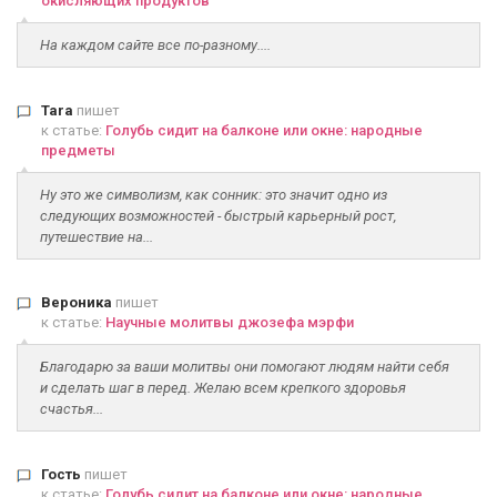
окисляющих продуктов
На каждом сайте все по-разному....
Tara
пишет
к статье:
Голубь сидит на балконе или окне: народные
предметы
Ну это же символизм, как сонник: это значит одно из
следующих возможностей - быстрый карьерный рост,
путешествие на...
Вероника
пишет
к статье:
Научные молитвы джозефа мэрфи
Благодарю за ваши молитвы они помогают людям найти себя
и сделать шаг в перед. Желаю всем крепкого здоровья
счастья...
Гость
пишет
к статье:
Голубь сидит на балконе или окне: народные