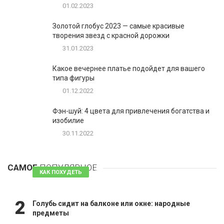
01.02.2023
Золотой глобус 2023 — самые красивые
творения звезд с красной дорожки
31.01.2023
Какое вечернее платье подойдет для вашего
типа фигуры
01.12.2022
Фэн-шуй: 4 цвета для привлечения богатства и
изобилие
30.11.2022
1
Таблетки для похудения - обзор эффективных и
безопасных
САМОЕ
ПОПУЛЯРНОЕ
81 комментарий
КАК ПОХУДЕТЬ
2
Голубь сидит на балконе или окне: народные
предметы