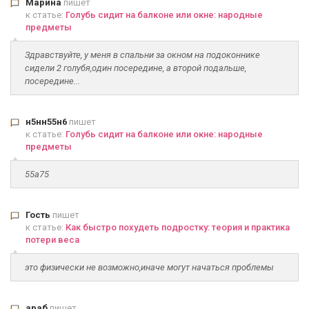
Марина
пишет
к статье:
Голубь сидит на балконе или окне: народные
предметы
Здравствуйте, у меня в спальни за окном на подоконнике
сидели 2 голубя,один посередине, а второй подальше,
посередине...
н5нн55н6
пишет
к статье:
Голубь сидит на балконе или окне: народные
предметы
55а75
Гость
пишет
к статье:
Как быстро похудеть подростку: теория и практика
потери веса
это физически не возможно,иначе могут начаться проблемы
араб
пишет