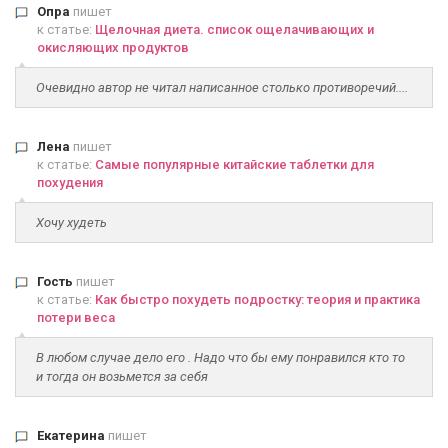
Опра
пишет
к статье:
Щелочная диета. список ощелачивающих и
окисляющих продуктов
Очевидно автор не читал написанное столько противоречий....
Лена
пишет
к статье:
Самые популярные китайские таблетки для
похудения
Хочу худеть
Гость
пишет
к статье:
Как быстро похудеть подростку: теория и практика
потери веса
В любом случае дело его . Надо что бы ему понравился кто то
и тогда он возьмется за себя
Екатерина
пишет