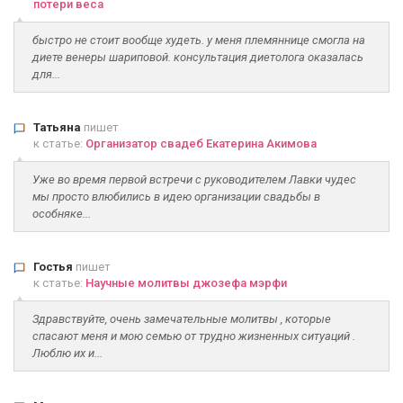
потери веса
быстро не стоит вообще худеть. у меня племяннице смогла на
диете венеры шариповой. консультация диетолога оказалась
для...
Татьяна
пишет
к статье:
Организатор свадеб Екатерина Акимова
Уже во время первой встречи с руководителем Лавки чудес
мы просто влюбились в идею организации свадьбы в
особняке...
Гостья
пишет
к статье:
Научные молитвы джозефа мэрфи
Здравствуйте, очень замечательные молитвы , которые
спасают меня и мою семью от трудно жизненных ситуаций .
Люблю их и...