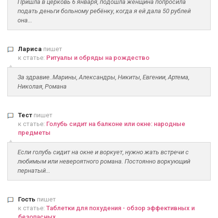
Пришла в церковь 6 января, подошла женщина попросила
подать деньги больному ребёнку, когда я ей дала 50 рублей
она...
Лариса
пишет
к статье:
Ритуалы и обряды на рождество
За здравие..Марины, Александры, Никиты, Евгении, Артема,
Николая, Романа
Тест
пишет
к статье:
Голубь сидит на балконе или окне: народные
предметы
Если голубь сидит на окне и воркует, нужно жать встречи с
любимым или невероятного романа. Постоянно воркующий
пернатый...
Гость
пишет
к статье:
Таблетки для похудения - обзор эффективных и
безопасных