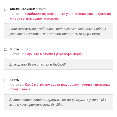
Алекс Казинск
пишет
к статье:
Наиболее эффективные упражнения для похудения
живота в домашних условиях
Если заниматься стабильно и использовать активные наборы
упражнений которые заставляют пропотеть то жир уходит....
Гость
пишет
к статье:
Научные молитвы джозефа мэрфи
Благодарю, Всем счастья и Любви!!!!
Гость
пишет
к статье:
Как быстро похудеть подростку: теория и практика
потери веса
Блииииииииииииииииин, кранты,я не могу похудеть у меня 42.6
кг , а я хочу примерно хотя бы 35 кг