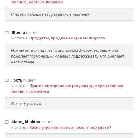
осенью, осенние пейзажи
Спасибо большое за прекрасные картины!
Жанна
пишет
к статье:
Продукты, продлевающие молодость
Нужны антиоксиданты, а женщинам фитоэстрогены – они
помогают гормональный баланс поддерживать, что смягчает
наступление...
Гость
пишет
к статье:
Лучшие симоронские ритуалы для привлечения
любви и романтики
Я выхожу замуж
elena_blinkina
пишет
к статье:
Какие упражнения вам помогут похудеть?