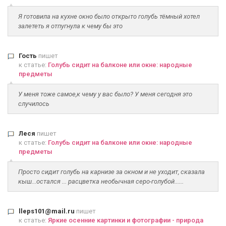
Я готовила на кухне окно было открыто голубь тёмный хотел
залететь я отпугнула к чему бы это
Гость
пишет
к статье:
Голубь сидит на балконе или окне: народные
предметы
У меня тоже самое,к чему у вас было? У меня сегодня это
случилось
Леся
пишет
к статье:
Голубь сидит на балконе или окне: народные
предметы
Просто сидит голубь на карнизе за окном и не уходит, сказала
кыш...остался ... расцветка необычная серо-голубой......
lleps101@mail.ru
пишет
к статье:
Яркие осенние картинки и фотографии - природа