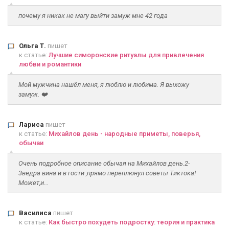
почему я никак не магу выйти замуж мне 42 года
Ольга Т.
пишет
к статье:
Лучшие симоронские ритуалы для привлечения
любви и романтики
Мой мужчина нашёл меня, я люблю и любима. Я выхожу
замуж. ❤️
Лариса
пишет
к статье:
Михайлов день - народные приметы, поверья,
обычаи
Очень подробное описание обычая на Михайлов день.2-
3ведра вина и в гости ,прямо переплюнул советы Тиктока!
Может,и...
Василиса
пишет
к статье:
Как быстро похудеть подростку: теория и практика