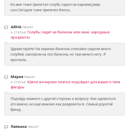
Ко мне тоже прилетал голубь сидел на карнизе,умер
сын.Сегодня тоже прилетел боюсь..
АЯНА
пишет
к статье:
Голубь сидит на балконе или окне: народные
предметы
Здравствуйте! На перилах балкона спокойно сидели много
голубей, смотрели на пол балкона, но там ничего нету. Я
прогнала...
Мария
пишет
к статье:
Какое вечернее платье подойдет для вашего типа
фигуры
Подойду немного с другой стороны к вопросу. Как одеваться
это важно, но ещё важнее как раздеваться. Самый дорогой
бренд...
Лилиана
пишет