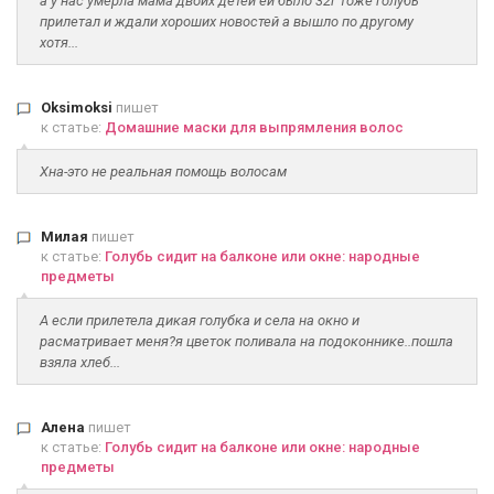
а у нас умерла мама двоих детей ей было 32г тоже голубь
прилетал и ждали хороших новостей а вышло по другому
хотя...
Oksimoksi
пишет
к статье:
Домашние маски для выпрямления волос
Хна-это не реальная помощь волосам
Милая
пишет
к статье:
Голубь сидит на балконе или окне: народные
предметы
А если прилетела дикая голубка и села на окно и
расматривает меня?я цветок поливала на подоконнике..пошла
взяла хлеб...
Алена
пишет
к статье:
Голубь сидит на балконе или окне: народные
предметы