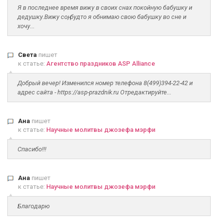
Я в последнее время вижу в своих снах покойную бабушку и
дедушку.Вижу соң, будто я обнимаю свою бабушку во сне и
хочу...
Света
пишет
к статье:
Агентство праздников ASP Alliance
Добрый вечер! Изменился номер телефона 8(499)394-22-42 и
адрес сайта - https://asp-prazdnik.ru Отредактируйте...
Ана
пишет
к статье:
Научные молитвы джозефа мэрфи
Спасибо!!!
Ана
пишет
к статье:
Научные молитвы джозефа мэрфи
Благодарю