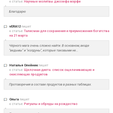
к статье:
Научные молитвы джозефа мэрфи
Благодарю
vERA12
пишет
к статье:
Талисман для сохранения и приумножения богатства
на 21 марта
Чёрного мага очень сложно найти. В основном, везде
"ведьмы" и "колдуны", которые таковыми не...
Наталья Олейник
пишет
к статье:
Щелочная диета. список ощелачивающих и
окисляющих продуктов
Протоворечия в составе продуктов в разных таблицах.
Ольга
пишет
к статье:
Ритуалы и обряды на рождество