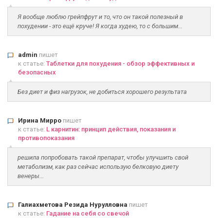
Я вообще люблю грейпфрут и то, что он такой полезный в
похудении - это ещё круче! Я когда худею, то с большим...
admin
пишет
к статье:
Таблетки для похудения - обзор эффективных и
безопасных
Без диет и физ нагрузок, не добиться хорошего результата
Ирина Мирро
пишет
к статье:
L карнитин: принцип действия, показания и
противопоказания
решила попробовать такой препарат, чтобы улучшить свой
метаболизм, как раз сейчас использую белковую диету
венеры...
Галиахметова Резида Нурулловна
пишет
к статье:
Гадание на себя со свечой