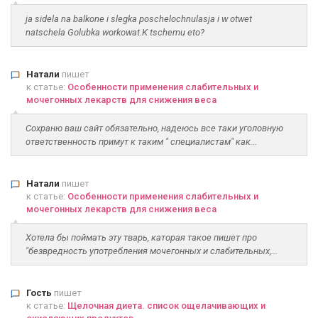
ja sidela na balkone i slegka poschelochnulasja i w otwet
natschela Golubka workowat.K tschemu eto?
Натали
пишет
к статье:
Особенности применения слабительных и
мочегонных лекарств для снижения веса
Сохраню ваш сайт обязательно, надеюсь все таки уголовную
ответственность примут к таким " специалистам" как...
Натали
пишет
к статье:
Особенности применения слабительных и
мочегонных лекарств для снижения веса
Хотела бы поймать эту тварь, каторая такое пишет про
"безвредность употребления мочегонных и слабительных,...
Гость
пишет
к статье:
Щелочная диета. список ощелачивающих и