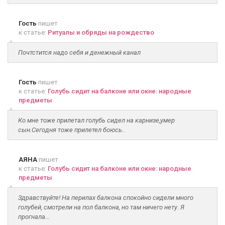
Гость
пишет
к статье:
Ритуалы и обряды на рождество
Почтстится надо себя и денежный канал
Гость
пишет
к статье:
Голубь сидит на балконе или окне: народные
предметы
Ко мне тоже прилетал голубь сидел на карнизе,умер
сын.Сегодня тоже прилетел боюсь..
АЯНА
пишет
к статье:
Голубь сидит на балконе или окне: народные
предметы
Здравствуйте! На перилах балкона спокойно сидели много
голубей, смотрели на пол балкона, но там ничего нету. Я
прогнала...