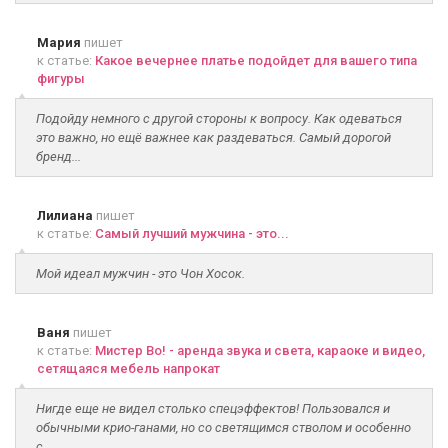
Мария
пишет
к статье:
Какое вечернее платье подойдет для вашего типа
фигуры
Подойду немного с другой стороны к вопросу. Как одеваться
это важно, но ещё важнее как раздеваться. Самый дорогой
бренд...
Лилиана
пишет
к статье:
Самый лучший мужчина - это...
Мой идеал мужчин - это Чон Хосок.
Ваня
пишет
к статье:
Мистер Во! - аренда звука и света, караоке и видео,
сетящаяся мебель напрокат
Нигде еще не видел столько спецэффектов! Пользовался и
обычными крио-ганами, но со светящимся стволом и особенно
с...