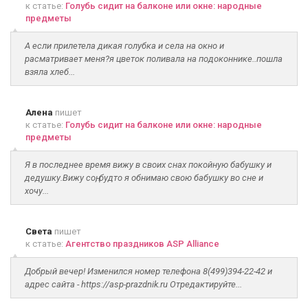
к статье:
Голубь сидит на балконе или окне: народные
предметы
А если прилетела дикая голубка и села на окно и
расматривает меня?я цветок поливала на подоконнике..пошла
взяла хлеб...
Алена
пишет
к статье:
Голубь сидит на балконе или окне: народные
предметы
Я в последнее время вижу в своих снах покойную бабушку и
дедушку.Вижу соң, будто я обнимаю свою бабушку во сне и
хочу...
Света
пишет
к статье:
Агентство праздников ASP Alliance
Добрый вечер! Изменился номер телефона 8(499)394-22-42 и
адрес сайта - https://asp-prazdnik.ru Отредактируйте...