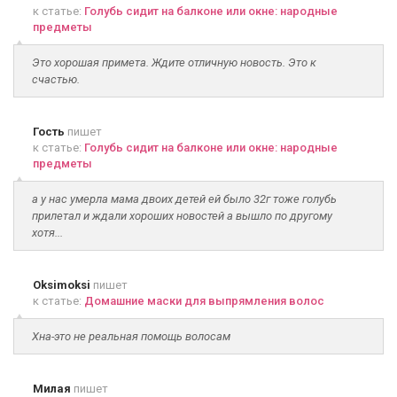
к статье:
Голубь сидит на балконе или окне: народные
предметы
Это хорошая примета. Ждите отличную новость. Это к
счастью.
Гость
пишет
к статье:
Голубь сидит на балконе или окне: народные
предметы
а у нас умерла мама двоих детей ей было 32г тоже голубь
прилетал и ждали хороших новостей а вышло по другому
хотя...
Oksimoksi
пишет
к статье:
Домашние маски для выпрямления волос
Хна-это не реальная помощь волосам
Милая
пишет