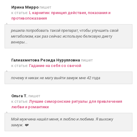
Ирина Мирро
пишет
к статье:
L карнитин: принцип действия, показания и
противопоказания
решила попробовать такой препарат, чтобы улучшить свой
метаболизм, как раз сейчас использую белковую диету
венеры...
Галиахметова Резида Нурулловна
пишет
к статье:
Гадание на себя со свечой
почему я никак не магу выйти замуж мне 42 года
Ольга Т.
пишет
к статье:
Лучшие симоронские ритуалы для привлечения
любви и романтики
Мой мужчина нашёл меня, я люблю и любима. Я выхожу
замуж. ❤️