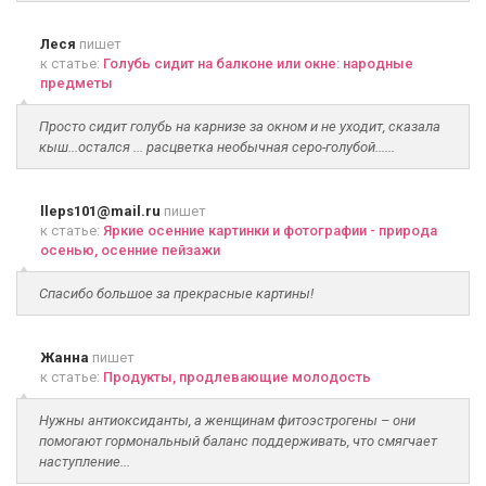
Леся
пишет
к статье:
Голубь сидит на балконе или окне: народные
предметы
Просто сидит голубь на карнизе за окном и не уходит, сказала
кыш...остался ... расцветка необычная серо-голубой......
lleps101@mail.ru
пишет
к статье:
Яркие осенние картинки и фотографии - природа
осенью, осенние пейзажи
Спасибо большое за прекрасные картины!
Жанна
пишет
к статье:
Продукты, продлевающие молодость
Нужны антиоксиданты, а женщинам фитоэстрогены – они
помогают гормональный баланс поддерживать, что смягчает
наступление...