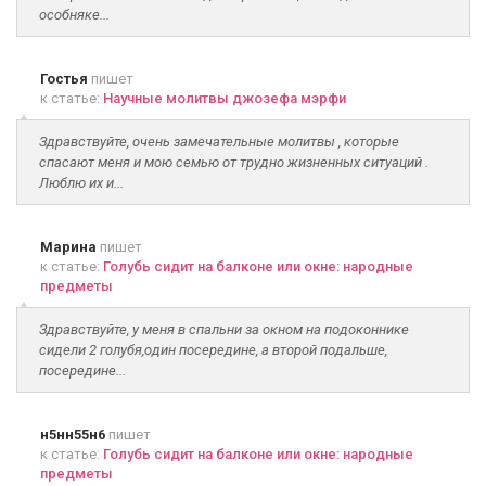
особняке...
Гостья
пишет
к статье:
Научные молитвы джозефа мэрфи
Здравствуйте, очень замечательные молитвы , которые
спасают меня и мою семью от трудно жизненных ситуаций .
Люблю их и...
Марина
пишет
к статье:
Голубь сидит на балконе или окне: народные
предметы
Здравствуйте, у меня в спальни за окном на подоконнике
сидели 2 голубя,один посередине, а второй подальше,
посередине...
н5нн55н6
пишет
к статье:
Голубь сидит на балконе или окне: народные
предметы