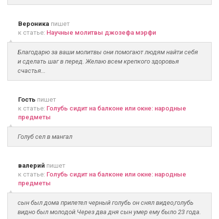
Вероника
пишет
к статье:
Научные молитвы джозефа мэрфи
Благодарю за ваши молитвы они помогают людям найти себя
и сделать шаг в перед. Желаю всем крепкого здоровья
счастья...
Гость
пишет
к статье:
Голубь сидит на балконе или окне: народные
предметы
Голуб сел в мангал
валерий
пишет
к статье:
Голубь сидит на балконе или окне: народные
предметы
сын был дома прилетел черный голубь он снял видео,голубь
видно был молодой.Через два дня сын умер ему было 23 года.