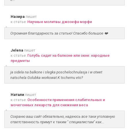
Назира
пишет
к статье:
Научные молитвы джозефа мэрфи
Огромная благодарность за статью! Спасибо большое ❤️
Jelena
пишет
к статье:
Голубь сидит на балконе или окне: народные
предметы
ja sidela na balkone i slegka poschelochnulasja i w otwet
natschela Golubka workowat.K tschemu eto?
Натали
пишет
к статье:
Особенности применения слабительных и
мочегонных лекарств для снижения веса
Сохраню ваш сайт обязательно, надеюсь все таки уголовную
ответственность примут к таким " специалистам" как...