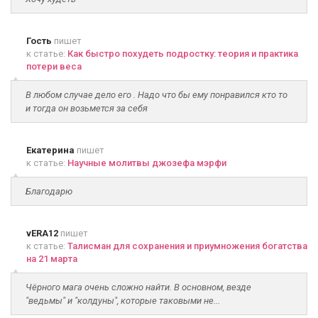
Гость
пишет
к статье:
Как быстро похудеть подростку: теория и практика
потери веса
В любом случае дело его . Надо что бы ему понравился кто то
и тогда он возьмется за себя
Екатерина
пишет
к статье:
Научные молитвы джозефа мэрфи
Благодарю
vERA12
пишет
к статье:
Талисман для сохранения и приумножения богатства
на 21 марта
Чёрного мага очень сложно найти. В основном, везде
"ведьмы" и "колдуны", которые таковыми не...