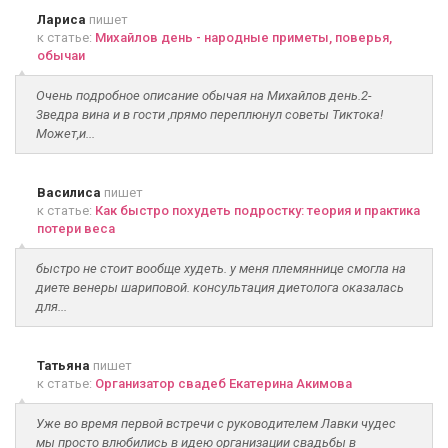
Лариса
пишет
к статье:
Михайлов день - народные приметы, поверья,
обычаи
Очень подробное описание обычая на Михайлов день.2-
3ведра вина и в гости ,прямо переплюнул советы Тиктока!
Может,и...
Василиса
пишет
к статье:
Как быстро похудеть подростку: теория и практика
потери веса
быстро не стоит вообще худеть. у меня племяннице смогла на
диете венеры шариповой. консультация диетолога оказалась
для...
Татьяна
пишет
к статье:
Организатор свадеб Екатерина Акимова
Уже во время первой встречи с руководителем Лавки чудес
мы просто влюбились в идею организации свадьбы в