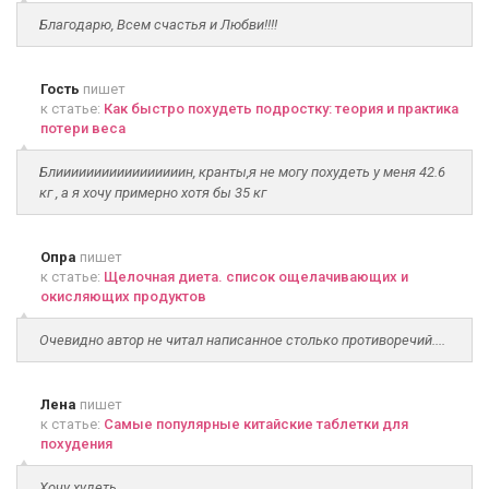
Благодарю, Всем счастья и Любви!!!!
Гость
пишет
к статье:
Как быстро похудеть подростку: теория и практика
потери веса
Блииииииииииииииииин, кранты,я не могу похудеть у меня 42.6
кг , а я хочу примерно хотя бы 35 кг
Опра
пишет
к статье:
Щелочная диета. список ощелачивающих и
окисляющих продуктов
Очевидно автор не читал написанное столько противоречий....
Лена
пишет
к статье:
Самые популярные китайские таблетки для
похудения
Хочу худеть