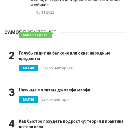
изобилие
30.11.2022
1
Таблетки для похудения - обзор эффективных и
безопасных
САМОЕ
ПОПУЛЯРНОЕ
81 комментарий
КАК ПОХУДЕТЬ
2
Голубь сидит на балконе или окне: народные
предметы
38 комментариев
МАГИЯ
3
Научные молитвы джозефа мэрфи
22 комментария
МАГИЯ
4
Как быстро похудеть подростку: теория и практика
потери веса