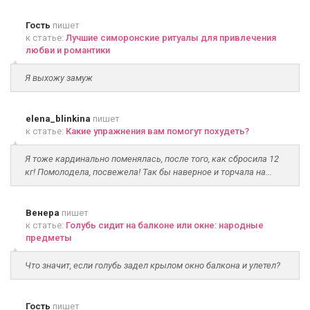
Гость
пишет
к статье:
Лучшие симоронские ритуалы для привлечения
любви и романтики
Я выхожу замуж
elena_blinkina
пишет
к статье:
Какие упражнения вам помогут похудеть?
Я тоже кардинально поменялась, после того, как сбросила 12
кг! Помолодела, посвежела! Так бы наверное и торчала на...
Венера
пишет
к статье:
Голубь сидит на балконе или окне: народные
предметы
Что значит, если голубь задел крылом окно балкона и улетел?
Гость
пишет