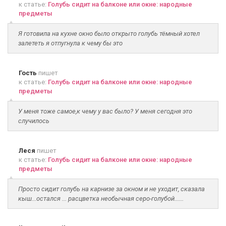
к статье:
Голубь сидит на балконе или окне: народные
предметы
Я готовила на кухне окно было открыто голубь тёмный хотел
залететь я отпугнула к чему бы это
Гость
пишет
к статье:
Голубь сидит на балконе или окне: народные
предметы
У меня тоже самое,к чему у вас было? У меня сегодня это
случилось
Леся
пишет
к статье:
Голубь сидит на балконе или окне: народные
предметы
Просто сидит голубь на карнизе за окном и не уходит, сказала
кыш...остался ... расцветка необычная серо-голубой......