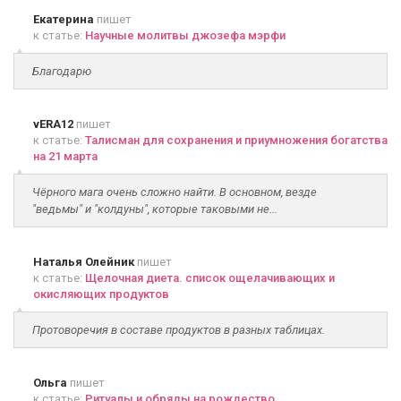
Екатерина
пишет
к статье:
Научные молитвы джозефа мэрфи
Благодарю
vERA12
пишет
к статье:
Талисман для сохранения и приумножения богатства
на 21 марта
Чёрного мага очень сложно найти. В основном, везде
"ведьмы" и "колдуны", которые таковыми не...
Наталья Олейник
пишет
к статье:
Щелочная диета. список ощелачивающих и
окисляющих продуктов
Протоворечия в составе продуктов в разных таблицах.
Ольга
пишет
к статье:
Ритуалы и обряды на рождество