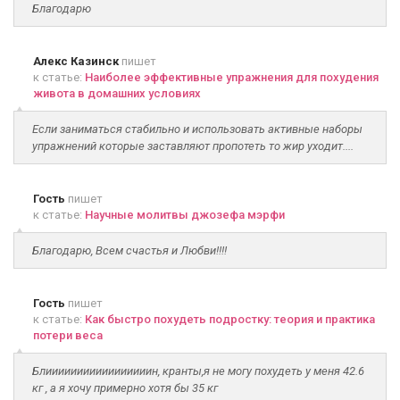
Благодарю
Алекс Казинск
пишет
к статье:
Наиболее эффективные упражнения для похудения
живота в домашних условиях
Если заниматься стабильно и использовать активные наборы
упражнений которые заставляют пропотеть то жир уходит....
Гость
пишет
к статье:
Научные молитвы джозефа мэрфи
Благодарю, Всем счастья и Любви!!!!
Гость
пишет
к статье:
Как быстро похудеть подростку: теория и практика
потери веса
Блииииииииииииииииин, кранты,я не могу похудеть у меня 42.6
кг , а я хочу примерно хотя бы 35 кг