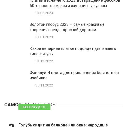
Платья весна-лето 2023: возвращение фасонов
50-х, простое макси и живописные узоры
01.02.2023
Золотой глобус 2023 — самые красивые
творения звезд с красной дорожки
31.01.2023
Какое вечернее платье подойдет для вашего
типа фигуры
01.12.2022
Фэн-шуй: 4 цвета для привлечения богатства и
изобилие
30.11.2022
1
Таблетки для похудения - обзор эффективных и
безопасных
САМОЕ
ПОПУЛЯРНОЕ
81 комментарий
КАК ПОХУДЕТЬ
Голубь сидит на балконе или окне: народные