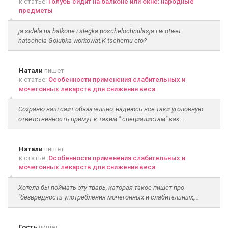
к статье:
Голубь сидит на балконе или окне: народные
предметы
ja sidela na balkone i slegka poschelochnulasja i w otwet
natschela Golubka workowat.K tschemu eto?
Натали
пишет
к статье:
Особенности применения слабительных и
мочегонных лекарств для снижения веса
Сохраню ваш сайт обязательно, надеюсь все таки уголовную
ответственность примут к таким " специалистам" как...
Натали
пишет
к статье:
Особенности применения слабительных и
мочегонных лекарств для снижения веса
Хотела бы поймать эту тварь, каторая такое пишет про
"безвредность употребления мочегонных и слабительных,...
Гость
пишет