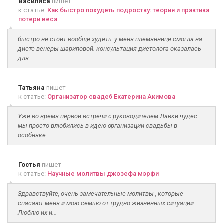
Василиса
пишет
к статье:
Как быстро похудеть подростку: теория и практика
потери веса
быстро не стоит вообще худеть. у меня племяннице смогла на
диете венеры шариповой. консультация диетолога оказалась
для...
Татьяна
пишет
к статье:
Организатор свадеб Екатерина Акимова
Уже во время первой встречи с руководителем Лавки чудес
мы просто влюбились в идею организации свадьбы в
особняке...
Гостья
пишет
к статье:
Научные молитвы джозефа мэрфи
Здравствуйте, очень замечательные молитвы , которые
спасают меня и мою семью от трудно жизненных ситуаций .
Люблю их и...