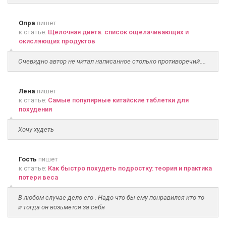
Опра
пишет
к статье:
Щелочная диета. список ощелачивающих и
окисляющих продуктов
Очевидно автор не читал написанное столько противоречий....
Лена
пишет
к статье:
Самые популярные китайские таблетки для
похудения
Хочу худеть
Гость
пишет
к статье:
Как быстро похудеть подростку: теория и практика
потери веса
В любом случае дело его . Надо что бы ему понравился кто то
и тогда он возьмется за себя