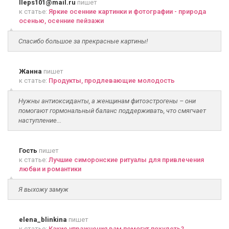
lleps101@mail.ru
пишет
к статье:
Яркие осенние картинки и фотографии - природа
осенью, осенние пейзажи
Спасибо большое за прекрасные картины!
Жанна
пишет
к статье:
Продукты, продлевающие молодость
Нужны антиоксиданты, а женщинам фитоэстрогены – они
помогают гормональный баланс поддерживать, что смягчает
наступление...
Гость
пишет
к статье:
Лучшие симоронские ритуалы для привлечения
любви и романтики
Я выхожу замуж
elena_blinkina
пишет
к статье:
Какие упражнения вам помогут похудеть?