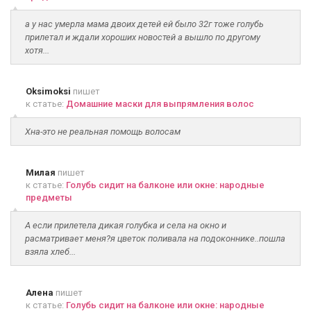
а у нас умерла мама двоих детей ей было 32г тоже голубь
прилетал и ждали хороших новостей а вышло по другому
хотя...
Oksimoksi
пишет
к статье:
Домашние маски для выпрямления волос
Хна-это не реальная помощь волосам
Милая
пишет
к статье:
Голубь сидит на балконе или окне: народные
предметы
А если прилетела дикая голубка и села на окно и
расматривает меня?я цветок поливала на подоконнике..пошла
взяла хлеб...
Алена
пишет
к статье:
Голубь сидит на балконе или окне: народные