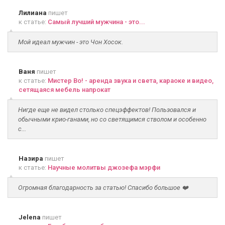
Лилиана
пишет
к статье:
Самый лучший мужчина - это...
Мой идеал мужчин - это Чон Хосок.
Ваня
пишет
к статье:
Мистер Во! - аренда звука и света, караоке и видео,
сетящаяся мебель напрокат
Нигде еще не видел столько спецэффектов! Пользовался и
обычными крио-ганами, но со светящимся стволом и особенно
с...
Назира
пишет
к статье:
Научные молитвы джозефа мэрфи
Огромная благодарность за статью! Спасибо большое ❤️
Jelena
пишет