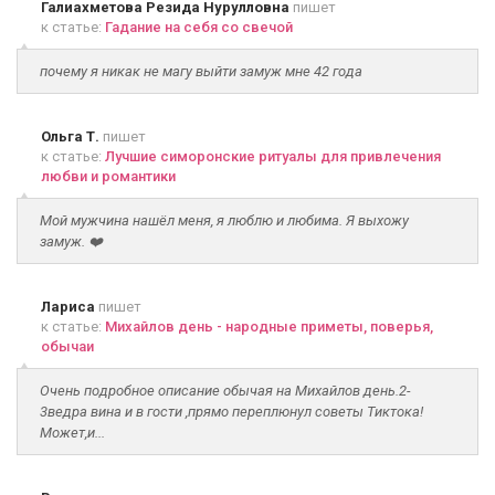
Галиахметова Резида Нурулловна
пишет
к статье:
Гадание на себя со свечой
почему я никак не магу выйти замуж мне 42 года
Ольга Т.
пишет
к статье:
Лучшие симоронские ритуалы для привлечения
любви и романтики
Мой мужчина нашёл меня, я люблю и любима. Я выхожу
замуж. ❤️
Лариса
пишет
к статье:
Михайлов день - народные приметы, поверья,
обычаи
Очень подробное описание обычая на Михайлов день.2-
3ведра вина и в гости ,прямо переплюнул советы Тиктока!
Может,и...