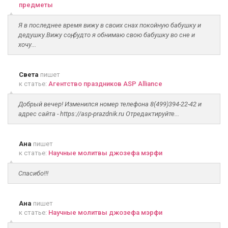
предметы
Я в последнее время вижу в своих снах покойную бабушку и
дедушку.Вижу соң, будто я обнимаю свою бабушку во сне и
хочу...
Света
пишет
к статье:
Агентство праздников ASP Alliance
Добрый вечер! Изменился номер телефона 8(499)394-22-42 и
адрес сайта - https://asp-prazdnik.ru Отредактируйте...
Ана
пишет
к статье:
Научные молитвы джозефа мэрфи
Спасибо!!!
Ана
пишет
к статье:
Научные молитвы джозефа мэрфи