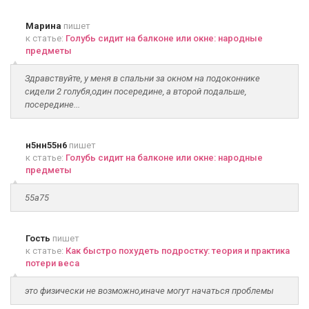
Марина
пишет
к статье:
Голубь сидит на балконе или окне: народные
предметы
Здравствуйте, у меня в спальни за окном на подоконнике
сидели 2 голубя,один посередине, а второй подальше,
посередине...
н5нн55н6
пишет
к статье:
Голубь сидит на балконе или окне: народные
предметы
55а75
Гость
пишет
к статье:
Как быстро похудеть подростку: теория и практика
потери веса
это физически не возможно,иначе могут начаться проблемы