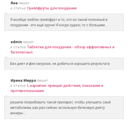
Яна
пишет
к статье:
Грейпфруты для похудения
Я вообще люблю грейпфрут и то, что он такой полезный в
похудении - это ещё круче! Я когда худею, то с большим...
admin
пишет
к статье:
Таблетки для похудения - обзор эффективных и
безопасных
Без диет и физ нагрузок, не добиться хорошего результата
Ирина Мирро
пишет
к статье:
L карнитин: принцип действия, показания и
противопоказания
решила попробовать такой препарат, чтобы улучшить свой
метаболизм, как раз сейчас использую белковую диету
венеры...