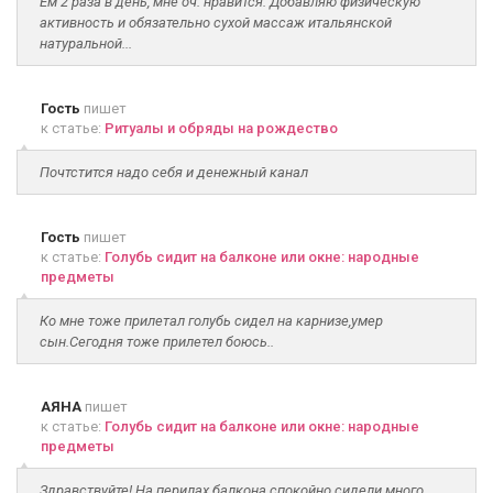
Ем 2 раза в день, мне оч. нравится. Добавляю физическую
активность и обязательно сухой массаж итальянской
натуральной...
Гость
пишет
к статье:
Ритуалы и обряды на рождество
Почтстится надо себя и денежный канал
Гость
пишет
к статье:
Голубь сидит на балконе или окне: народные
предметы
Ко мне тоже прилетал голубь сидел на карнизе,умер
сын.Сегодня тоже прилетел боюсь..
АЯНА
пишет
к статье:
Голубь сидит на балконе или окне: народные
предметы
Здравствуйте! На перилах балкона спокойно сидели много