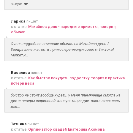
замуж. ❤️
Лариса
пишет
к статье:
Михайлов день - народные приметы, поверья,
обычаи
Очень подробное описание обычая на Михайлов день.2-
3ведра вина и в гости ,прямо переплюнул советы Тиктока!
Может,и...
Василиса
пишет
к статье:
Как быстро похудеть подростку: теория и практика
потери веса
быстро не стоит вообще худеть. у меня племяннице смогла на
диете венеры шариповой. консультация диетолога оказалась
для...
Татьяна
пишет
к статье:
Организатор свадеб Екатерина Акимова