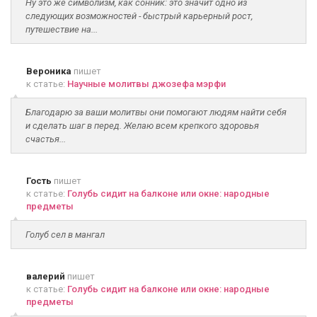
Ну это же символизм, как сонник: это значит одно из
следующих возможностей - быстрый карьерный рост,
путешествие на...
Вероника
пишет
к статье:
Научные молитвы джозефа мэрфи
Благодарю за ваши молитвы они помогают людям найти себя
и сделать шаг в перед. Желаю всем крепкого здоровья
счастья...
Гость
пишет
к статье:
Голубь сидит на балконе или окне: народные
предметы
Голуб сел в мангал
валерий
пишет
к статье:
Голубь сидит на балконе или окне: народные
предметы