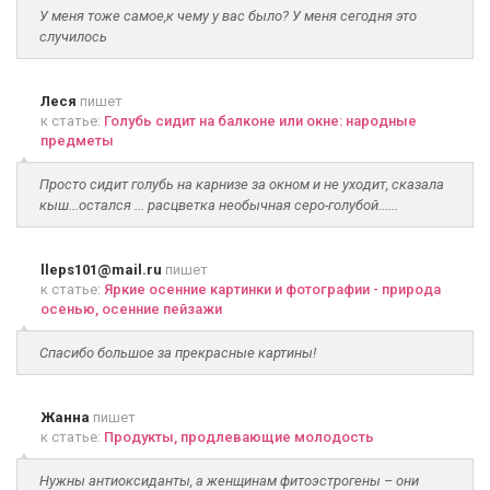
У меня тоже самое,к чему у вас было? У меня сегодня это
случилось
Леся
пишет
к статье:
Голубь сидит на балконе или окне: народные
предметы
Просто сидит голубь на карнизе за окном и не уходит, сказала
кыш...остался ... расцветка необычная серо-голубой......
lleps101@mail.ru
пишет
к статье:
Яркие осенние картинки и фотографии - природа
осенью, осенние пейзажи
Спасибо большое за прекрасные картины!
Жанна
пишет
к статье:
Продукты, продлевающие молодость
Нужны антиоксиданты, а женщинам фитоэстрогены – они