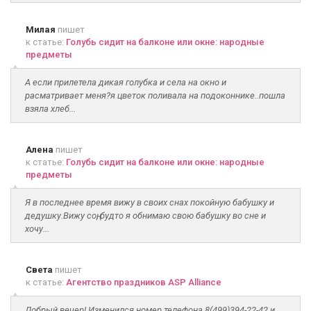
Милая
пишет
к статье:
Голубь сидит на балконе или окне: народные
предметы
А если прилетела дикая голубка и села на окно и
расматривает меня?я цветок поливала на подоконнике..пошла
взяла хлеб...
Алена
пишет
к статье:
Голубь сидит на балконе или окне: народные
предметы
Я в последнее время вижу в своих снах покойную бабушку и
дедушку.Вижу соң, будто я обнимаю свою бабушку во сне и
хочу...
Света
пишет
к статье:
Агентство праздников ASP Alliance
Добрый вечер! Изменился номер телефона 8(499)394-22-42 и