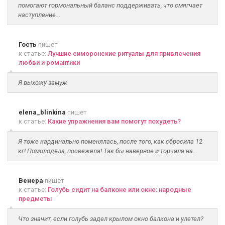
помогают гормональный баланс поддерживать, что смягчает
наступление...
Гость
пишет
к статье:
Лучшие симоронские ритуалы для привлечения
любви и романтики
Я выхожу замуж
elena_blinkina
пишет
к статье:
Какие упражнения вам помогут похудеть?
Я тоже кардинально поменялась, после того, как сбросила 12
кг! Помолодела, посвежела! Так бы наверное и торчала на...
Венера
пишет
к статье:
Голубь сидит на балконе или окне: народные
предметы
Что значит, если голубь задел крылом окно балкона и улетел?