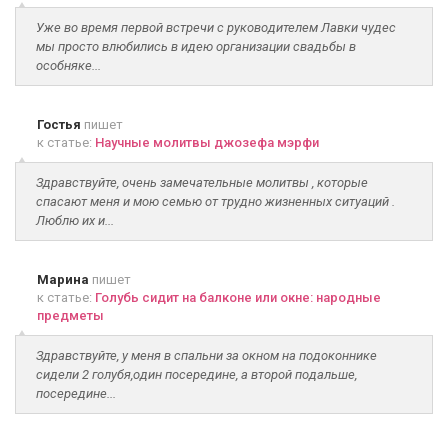
Уже во время первой встречи с руководителем Лавки чудес
мы просто влюбились в идею организации свадьбы в
особняке...
Гостья
пишет
к статье:
Научные молитвы джозефа мэрфи
Здравствуйте, очень замечательные молитвы , которые
спасают меня и мою семью от трудно жизненных ситуаций .
Люблю их и...
Марина
пишет
к статье:
Голубь сидит на балконе или окне: народные
предметы
Здравствуйте, у меня в спальни за окном на подоконнике
сидели 2 голубя,один посередине, а второй подальше,
посередине...