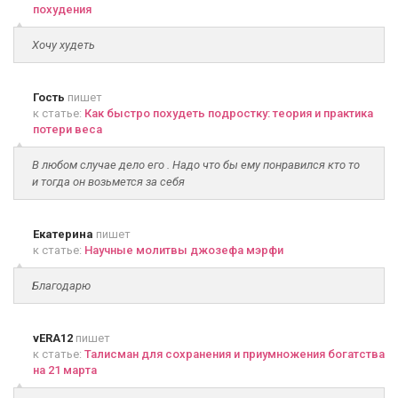
похудения
Хочу худеть
Гость
пишет
к статье:
Как быстро похудеть подростку: теория и практика
потери веса
В любом случае дело его . Надо что бы ему понравился кто то
и тогда он возьмется за себя
Екатерина
пишет
к статье:
Научные молитвы джозефа мэрфи
Благодарю
vERA12
пишет
к статье:
Талисман для сохранения и приумножения богатства
на 21 марта