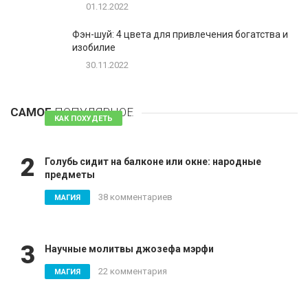
01.12.2022
Фэн-шуй: 4 цвета для привлечения богатства и
изобилие
30.11.2022
1
Таблетки для похудения - обзор эффективных и
безопасных
САМОЕ
ПОПУЛЯРНОЕ
81 комментарий
КАК ПОХУДЕТЬ
2
Голубь сидит на балконе или окне: народные
предметы
38 комментариев
МАГИЯ
3
Научные молитвы джозефа мэрфи
22 комментария
МАГИЯ