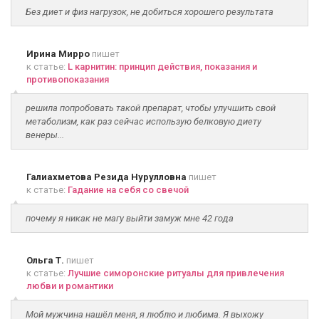
Без диет и физ нагрузок, не добиться хорошего результата
Ирина Мирро
пишет
к статье:
L карнитин: принцип действия, показания и
противопоказания
решила попробовать такой препарат, чтобы улучшить свой
метаболизм, как раз сейчас использую белковую диету
венеры...
Галиахметова Резида Нурулловна
пишет
к статье:
Гадание на себя со свечой
почему я никак не магу выйти замуж мне 42 года
Ольга Т.
пишет
к статье:
Лучшие симоронские ритуалы для привлечения
любви и романтики
Мой мужчина нашёл меня, я люблю и любима. Я выхожу