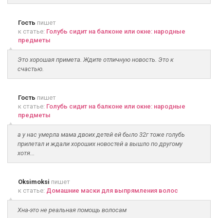
Гость
пишет
к статье:
Голубь сидит на балконе или окне: народные
предметы
Это хорошая примета. Ждите отличную новость. Это к
счастью.
Гость
пишет
к статье:
Голубь сидит на балконе или окне: народные
предметы
а у нас умерла мама двоих детей ей было 32г тоже голубь
прилетал и ждали хороших новостей а вышло по другому
хотя...
Oksimoksi
пишет
к статье:
Домашние маски для выпрямления волос
Хна-это не реальная помощь волосам