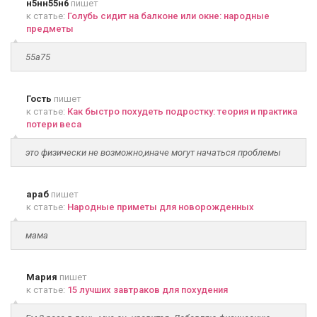
н5нн55н6
пишет
к статье:
Голубь сидит на балконе или окне: народные
предметы
55а75
Гость
пишет
к статье:
Как быстро похудеть подростку: теория и практика
потери веса
это физически не возможно,иначе могут начаться проблемы
араб
пишет
к статье:
Народные приметы для новорожденных
мама
Мария
пишет
к статье:
15 лучших завтраков для похудения