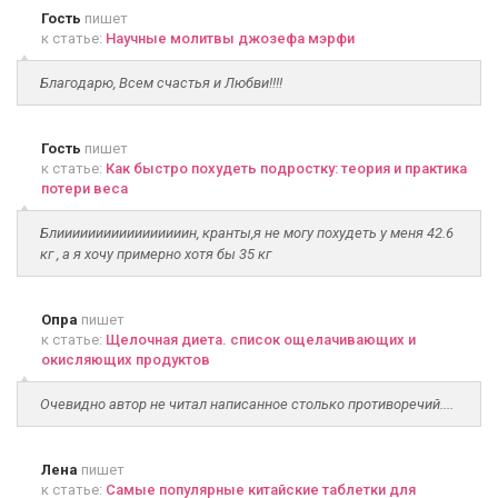
Гость
пишет
к статье:
Научные молитвы джозефа мэрфи
Благодарю, Всем счастья и Любви!!!!
Гость
пишет
к статье:
Как быстро похудеть подростку: теория и практика
потери веса
Блииииииииииииииииин, кранты,я не могу похудеть у меня 42.6
кг , а я хочу примерно хотя бы 35 кг
Опра
пишет
к статье:
Щелочная диета. список ощелачивающих и
окисляющих продуктов
Очевидно автор не читал написанное столько противоречий....
Лена
пишет
к статье:
Самые популярные китайские таблетки для