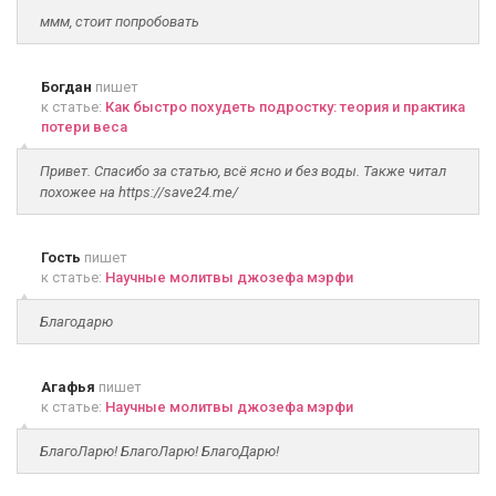
ммм, стоит попробовать
Богдан
пишет
к статье:
Как быстро похудеть подростку: теория и практика
потери веса
Привет. Спасибо за статью, всё ясно и без воды. Также читал
похожее на https://save24.me/
Гость
пишет
к статье:
Научные молитвы джозефа мэрфи
Благодарю
Агафья
пишет
к статье:
Научные молитвы джозефа мэрфи
БлагоЛарю! БлагоЛарю! БлагоДарю!