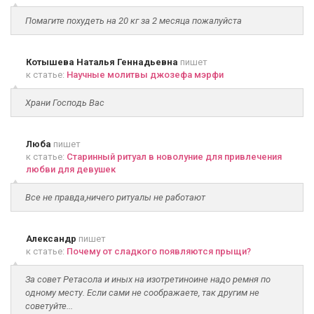
Помагите похудеть на 20 кг за 2 месяца пожалуйста
Котышева Наталья Геннадьевна
пишет
к статье:
Научные молитвы джозефа мэрфи
Храни Господь Вас
Люба
пишет
к статье:
Старинный ритуал в новолуние для привлечения
любви для девушек
Все не правда,ничего ритуалы не работают
Александр
пишет
к статье:
Почему от сладкого появляются прыщи?
За совет Ретасола и иных на изотретиноине надо ремня по
одному месту. Если сами не соображаете, так другим не
советуйте...