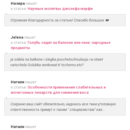
Назира
пишет
к статье:
Научные молитвы джозефа мэрфи
Огромная благодарность за статью! Спасибо большое ❤️
Jelena
пишет
к статье:
Голубь сидит на балконе или окне: народные
предметы
ja sidela na balkone i slegka poschelochnulasja i w otwet
natschela Golubka workowat.K tschemu eto?
Натали
пишет
к статье:
Особенности применения слабительных и
мочегонных лекарств для снижения веса
Сохраню ваш сайт обязательно, надеюсь все таки уголовную
ответственность примут к таким " специалистам" как...
Натали
пишет