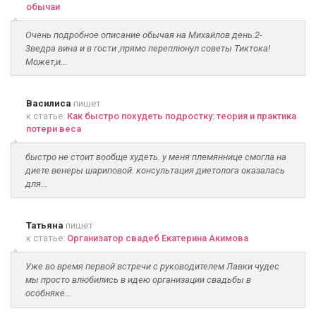
обычаи
Очень подробное описание обычая на Михайлов день.2-
3ведра вина и в гости ,прямо переплюнул советы Тиктока!
Может,и...
Василиса
пишет
к статье:
Как быстро похудеть подростку: теория и практика
потери веса
быстро не стоит вообще худеть. у меня племяннице смогла на
диете венеры шариповой. консультация диетолога оказалась
для...
Татьяна
пишет
к статье:
Организатор свадеб Екатерина Акимова
Уже во время первой встречи с руководителем Лавки чудес
мы просто влюбились в идею организации свадьбы в
особняке...