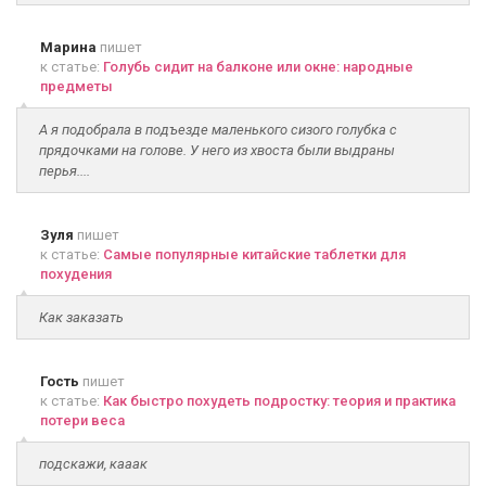
Марина
пишет
к статье:
Голубь сидит на балконе или окне: народные
предметы
А я подобрала в подъезде маленького сизого голубка с
прядочками на голове. У него из хвоста были выдраны
перья....
Зуля
пишет
к статье:
Самые популярные китайские таблетки для
похудения
Как заказать
Гость
пишет
к статье:
Как быстро похудеть подростку: теория и практика
потери веса
подскажи, кааак