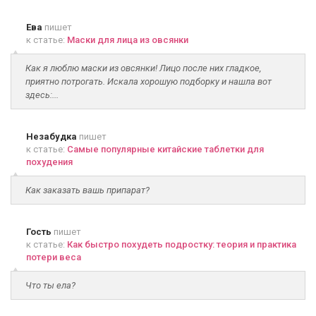
Ева
пишет
к статье:
Маски для лица из овсянки
Как я люблю маски из овсянки! Лицо после них гладкое,
приятно потрогать. Искала хорошую подборку и нашла вот
здесь:...
Незабудка
пишет
к статье:
Самые популярные китайские таблетки для
похудения
Как заказать вашь припарат?
Гость
пишет
к статье:
Как быстро похудеть подростку: теория и практика
потери веса
Что ты ела?