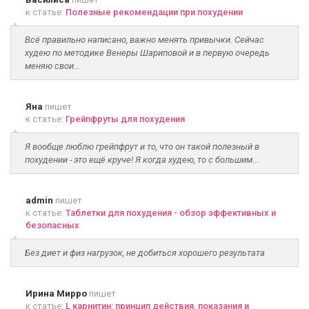
к статье:
Полезные рекомендации при похудении
Всё правильно написано, важно менять привычки. Сейчас
худею по методике Венеры Шариповой и в первую очередь
меняю свои...
Яна
пишет
к статье:
Грейпфруты для похудения
Я вообще люблю грейпфрут и то, что он такой полезный в
похудении - это ещё круче! Я когда худею, то с большим...
admin
пишет
к статье:
Таблетки для похудения - обзор эффективных и
безопасных
Без диет и физ нагрузок, не добиться хорошего результата
Ирина Мирро
пишет
к статье:
L карнитин: принцип действия, показания и