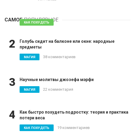
1
Таблетки для похудения - обзор эффективных и
безопасных
САМОЕ
ПОПУЛЯРНОЕ
81 комментарий
КАК ПОХУДЕТЬ
2
Голубь сидит на балконе или окне: народные
предметы
38 комментариев
МАГИЯ
3
Научные молитвы джозефа мэрфи
22 комментария
МАГИЯ
4
Как быстро похудеть подростку: теория и практика
потери веса
19 комментариев
КАК ПОХУДЕТЬ