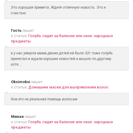
Это хорошая примета. Ждите отличную новость. Это к
счастью.
Гость
пишет
к статье:
Голубь сидит на балконе или окне: народные
предметы
а у нас умерла мама двоих детей ей было 32г тоже голубь
прилетал и ждали хороших новостей а вышло по другому
хотя...
Oksimoksi
пишет
к статье:
Домашние маски для выпрямления волос
Хна-это не реальная помощь волосам
Милая
пишет
к статье:
Голубь сидит на балконе или окне: народные
предметы