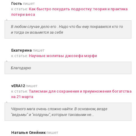
Гость
пишет
к статье:
Как быстро похудеть подростку: теория и практика
потери веса
В любом случае дело его . Надо что бы ему понравился кто то
и тогда он возьмется за себя
Екатерина
пишет
к статье:
Научные молитвы джозефа мэрфи
Благодарю
vERA12
пишет
к статье:
Талисман для сохранения и приумножения богатства
на 21 марта
Чёрного мага очень сложно найти. В основном, везде
"ведьмы" и "колдуны", которые таковыми не...
Наталья Олейник
пишет