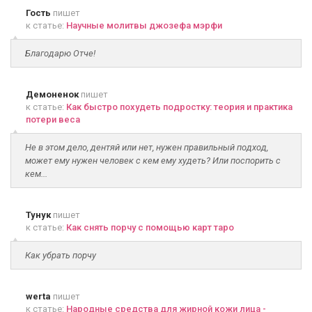
Гость
пишет
к статье:
Научные молитвы джозефа мэрфи
Благодарю Отче!
Демоненок
пишет
к статье:
Как быстро похудеть подростку: теория и практика
потери веса
Не в этом дело, дентяй или нет, нужен правильный подход,
может ему нужен человек с кем ему худеть? Или поспорить с
кем...
Тунук
пишет
к статье:
Как снять порчу с помощью карт таро
Как убрать порчу
werta
пишет
к статье:
Народные средства для жирной кожи лица -