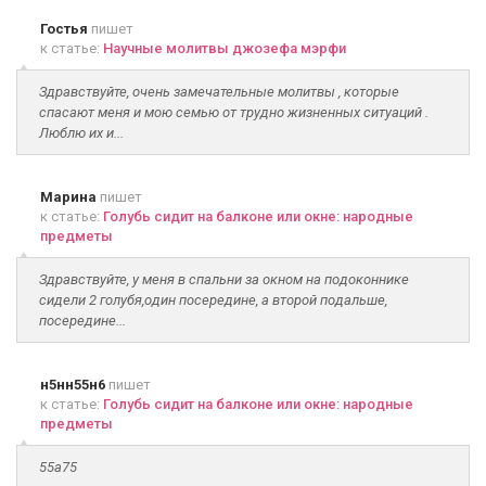
Гостья
пишет
к статье:
Научные молитвы джозефа мэрфи
Здравствуйте, очень замечательные молитвы , которые
спасают меня и мою семью от трудно жизненных ситуаций .
Люблю их и...
Марина
пишет
к статье:
Голубь сидит на балконе или окне: народные
предметы
Здравствуйте, у меня в спальни за окном на подоконнике
сидели 2 голубя,один посередине, а второй подальше,
посередине...
н5нн55н6
пишет
к статье:
Голубь сидит на балконе или окне: народные
предметы
55а75