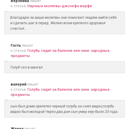
Вероника
пишет
к статье:
Научные молитвы джозефа мэрфи
Благодарю за ваши молитвы они помогают людям найти себя
и сделать шаг в перед. Желаю всем крепкого здоровья
счастья...
Гость
пишет
к статье:
Голубь сидит на балконе или окне: народные
предметы
Голуб сел в мангал
валерий
пишет
к статье:
Голубь сидит на балконе или окне: народные
предметы
сын был дома прилетел черный голубь он снял видео,голубь
видно был молодой.Через два дня сын умер ему было 23 года.
Жанна
пишет