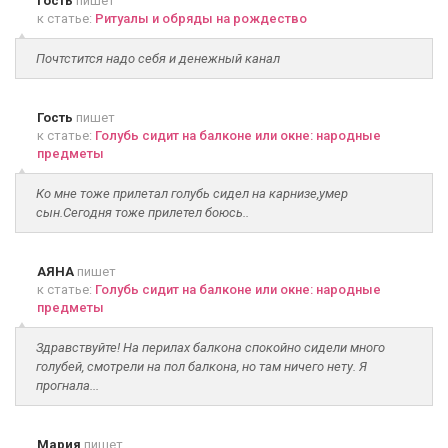
Гость
пишет
к статье:
Ритуалы и обряды на рождество
Почтстится надо себя и денежный канал
Гость
пишет
к статье:
Голубь сидит на балконе или окне: народные
предметы
Ко мне тоже прилетал голубь сидел на карнизе,умер
сын.Сегодня тоже прилетел боюсь..
АЯНА
пишет
к статье:
Голубь сидит на балконе или окне: народные
предметы
Здравствуйте! На перилах балкона спокойно сидели много
голубей, смотрели на пол балкона, но там ничего нету. Я
прогнала...
Мария
пишет