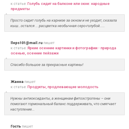
к статье:
Голубь сидит на балконе или окне: народные
предметы
Просто сидит голубь на карнизе за окном и не уходит, сказала
кыш...остался ... расцветка необычная серо-голубой......
lleps101@mail.ru
пишет
к статье:
Яркие осенние картинки и фотографии - природа
осенью, осенние пейзажи
Спасибо большое за прекрасные картины!
Жанна
пишет
к статье:
Продукты, продлевающие молодость
Нужны антиоксиданты, а женщинам фитоэстрогены – они
помогают гормональный баланс поддерживать, что смягчает
наступление...
Гость
пишет