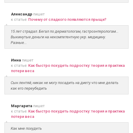
Александр
пишет
к статье:
Почему от сладкого появляются прыщи?
15 лет страдал. Бегал по дерматологам, гастроэнтерологам...
Выкинутые деньги на некомпетентную укр. медицину.
Разные...
Инна
пишет
к статье:
Как быстро похудеть подростку: теория и практика
потери веса
Сын лентяй, никак не могу посадить на диету.что мне делать
как его переубедить
Маргарита
пишет
к статье:
Как быстро похудеть подростку: теория и практика
потери веса
Как мне похудеть