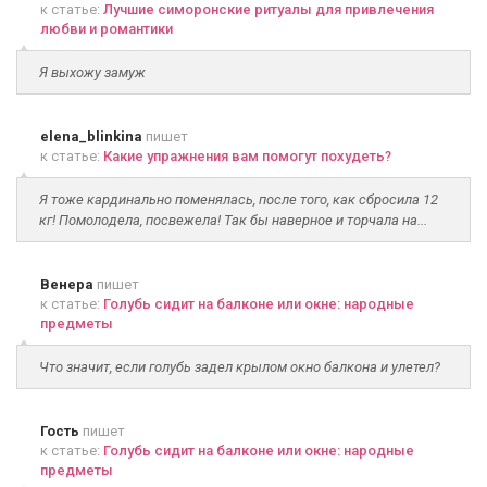
к статье:
Лучшие симоронские ритуалы для привлечения
любви и романтики
Я выхожу замуж
elena_blinkina
пишет
к статье:
Какие упражнения вам помогут похудеть?
Я тоже кардинально поменялась, после того, как сбросила 12
кг! Помолодела, посвежела! Так бы наверное и торчала на...
Венера
пишет
к статье:
Голубь сидит на балконе или окне: народные
предметы
Что значит, если голубь задел крылом окно балкона и улетел?
Гость
пишет
к статье:
Голубь сидит на балконе или окне: народные
предметы