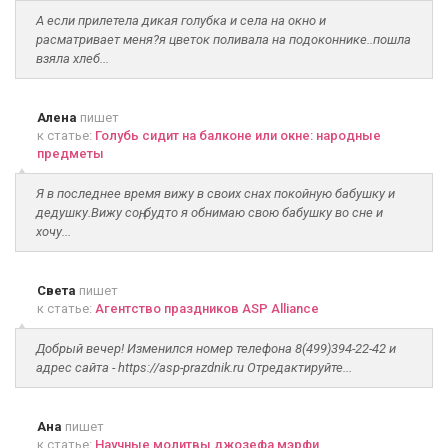
А если прилетела дикая голубка и села на окно и
расматривает меня?я цветок поливала на подоконнике..пошла
взяла хлеб...
Алена
пишет
к статье:
Голубь сидит на балконе или окне: народные
предметы
Я в последнее время вижу в своих снах покойную бабушку и
дедушку.Вижу соң, будто я обнимаю свою бабушку во сне и
хочу...
Света
пишет
к статье:
Агентство праздников ASP Alliance
Добрый вечер! Изменился номер телефона 8(499)394-22-42 и
адрес сайта - https://asp-prazdnik.ru Отредактируйте...
Ана
пишет
к статье:
Научные молитвы джозефа мэрфи