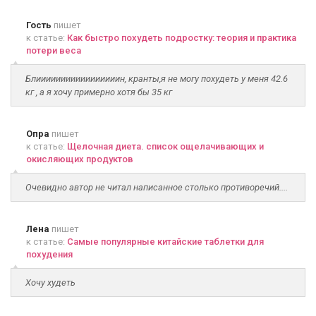
Гость
пишет
к статье:
Как быстро похудеть подростку: теория и практика
потери веса
Блииииииииииииииииин, кранты,я не могу похудеть у меня 42.6
кг , а я хочу примерно хотя бы 35 кг
Опра
пишет
к статье:
Щелочная диета. список ощелачивающих и
окисляющих продуктов
Очевидно автор не читал написанное столько противоречий....
Лена
пишет
к статье:
Самые популярные китайские таблетки для
похудения
Хочу худеть