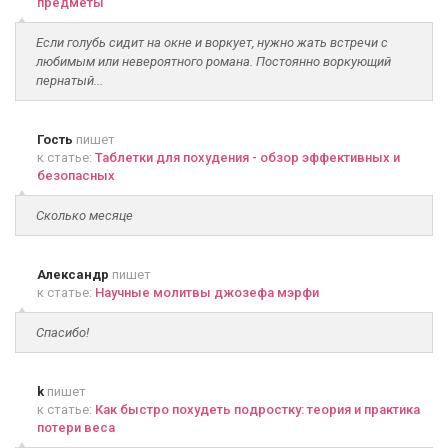
предметы
Если голубь сидит на окне и воркует, нужно жать встречи с
любимым или невероятного романа. Постоянно воркующий
пернатый...
Гость
пишет
к статье:
Таблетки для похудения - обзор эффективных и
безопасных
Сколько месяце
Александр
пишет
к статье:
Научные молитвы джозефа мэрфи
Спасибо!
k
пишет
к статье:
Как быстро похудеть подростку: теория и практика
потери веса