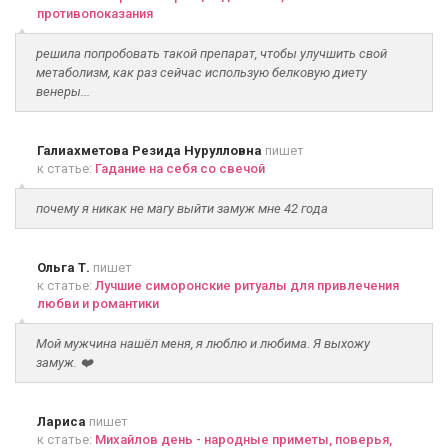
противопоказания
решила попробовать такой препарат, чтобы улучшить свой
метаболизм, как раз сейчас использую белковую диету
венеры...
Галиахметова Резида Нурулловна
пишет
к статье:
Гадание на себя со свечой
почему я никак не магу выйти замуж мне 42 года
Ольга Т.
пишет
к статье:
Лучшие симоронские ритуалы для привлечения
любви и романтики
Мой мужчина нашёл меня, я люблю и любима. Я выхожу
замуж. ❤️
Лариса
пишет
к статье:
Михайлов день - народные приметы, поверья,