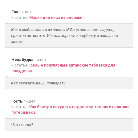
Ева
пишет
к статье:
Маски для лица из овсянки
Как я люблю маски из овсянки! Лицо после них гладкое,
приятно потрогать. Искала хорошую подборку и нашла вот
здесь:...
Незабудка
пишет
к статье:
Самые популярные китайские таблетки для
похудения
Как заказать вашь припарат?
Гость
пишет
к статье:
Как быстро похудеть подростку: теория и практика
потери веса
Что ты ела?