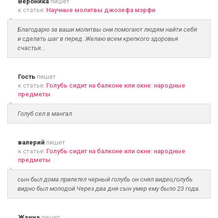
Вероника
пишет
к статье:
Научные молитвы джозефа мэрфи
Благодарю за ваши молитвы они помогают людям найти себя
и сделать шаг в перед. Желаю всем крепкого здоровья
счастья...
Гость
пишет
к статье:
Голубь сидит на балконе или окне: народные
предметы
Голуб сел в мангал
валерий
пишет
к статье:
Голубь сидит на балконе или окне: народные
предметы
сын был дома прилетел черный голубь он снял видео,голубь
видно был молодой.Через два дня сын умер ему было 23 года.
Жанна
пишет