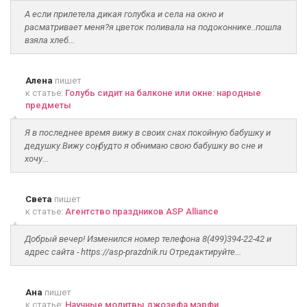
А если прилетела дикая голубка и села на окно и
расматривает меня?я цветок поливала на подоконнике..пошла
взяла хлеб...
Алена
пишет
к статье:
Голубь сидит на балконе или окне: народные
предметы
Я в последнее время вижу в своих снах покойную бабушку и
дедушку.Вижу соң, будто я обнимаю свою бабушку во сне и
хочу...
Света
пишет
к статье:
Агентство праздников ASP Alliance
Добрый вечер! Изменился номер телефона 8(499)394-22-42 и
адрес сайта - https://asp-prazdnik.ru Отредактируйте...
Ана
пишет
к статье:
Научные молитвы джозефа мэрфи