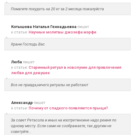
Помагите похудеть на 20 кг за 2 месяца пожалуйста
Котышева Наталья Геннадьевна
пишет
к статье:
Научные молитвы джозефа мэрфи
Храни Господь Вас
Люба
пишет
к статье:
Старинный ритуал в новолуние для привлечения
любви для девушек
Все не правда,ничего ритуалы не работают
Александр
пишет
к статье:
Почему от сладкого появляются прыщи?
За совет Ретасола и иных на изотретиноине надо ремня по
одному месту. Если сами не соображаете, так другим не
советуйте...