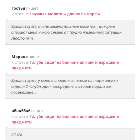
Гостья
пишет
к статье:
Научные молитвы джозефа мэрфи
Здравствуйте, очень замечательные молитвы , которые
спасают меня и мою семью от трудно жизненных ситуаций .
Люблю их и...
Марина
пишет
к статье:
Голубь сидит на балконе или окне: народные
предметы
Здравствуйте, у меня в спальни за окном на подоконнике
сидели 2 голубя,один посередине, а второй подальше,
посередине...
н5нн55н6
пишет
к статье:
Голубь сидит на балконе или окне: народные
предметы
55а75