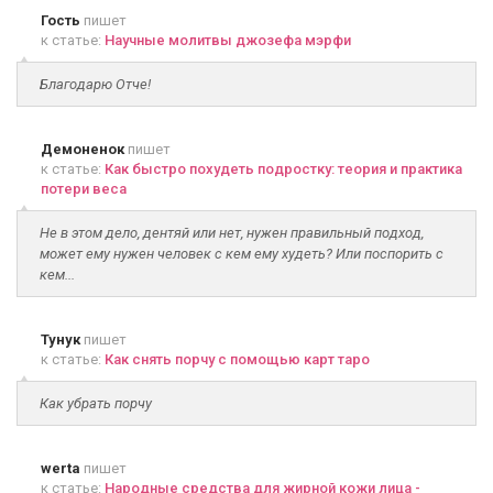
Гость
пишет
к статье:
Научные молитвы джозефа мэрфи
Благодарю Отче!
Демоненок
пишет
к статье:
Как быстро похудеть подростку: теория и практика
потери веса
Не в этом дело, дентяй или нет, нужен правильный подход,
может ему нужен человек с кем ему худеть? Или поспорить с
кем...
Тунук
пишет
к статье:
Как снять порчу с помощью карт таро
Как убрать порчу
werta
пишет
к статье:
Народные средства для жирной кожи лица -