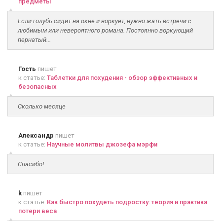
предметы
Если голубь сидит на окне и воркует, нужно жать встречи с
любимым или невероятного романа. Постоянно воркующий
пернатый...
Гость
пишет
к статье:
Таблетки для похудения - обзор эффективных и
безопасных
Сколько месяце
Александр
пишет
к статье:
Научные молитвы джозефа мэрфи
Спасибо!
k
пишет
к статье:
Как быстро похудеть подростку: теория и практика
потери веса