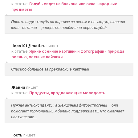
к статье:
Голубь сидит на балконе или окне: народные
предметы
Просто сидит голубь на карнизе за окном и не уходит, сказала
кыш...остался ... расцветка необычная серо-голубой......
lleps101@mail.ru
пишет
к статье:
Яркие осенние картинки и фотографии - природа
осенью, осенние пейзажи
Спасибо большое за прекрасные картины!
Жанна
пишет
к статье:
Продукты, продлевающие молодость
Нужны антиоксиданты, а женщинам фитоэстрогены – они
помогают гормональный баланс поддерживать, что смягчает
наступление...
Гость
пишет