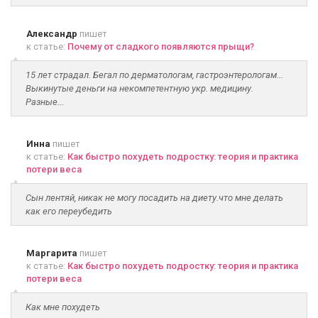
Александр
пишет
к статье:
Почему от сладкого появляются прыщи?
15 лет страдал. Бегал по дерматологам, гастроэнтерологам...
Выкинутые деньги на некомпетентную укр. медицину.
Разные...
Инна
пишет
к статье:
Как быстро похудеть подростку: теория и практика
потери веса
Сын лентяй, никак не могу посадить на диету.что мне делать
как его переубедить
Маргарита
пишет
к статье:
Как быстро похудеть подростку: теория и практика
потери веса
Как мне похудеть