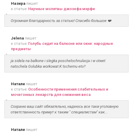
Назира
пишет
к статье:
Научные молитвы джозефа мэрфи
Огромная благодарность за статью! Спасибо большое ❤️
Jelena
пишет
к статье:
Голубь сидит на балконе или окне: народные
предметы
ja sidela na balkone i slegka poschelochnulasja i w otwet
natschela Golubka workowat.K tschemu eto?
Натали
пишет
к статье:
Особенности применения слабительных и
мочегонных лекарств для снижения веса
Сохраню ваш сайт обязательно, надеюсь все таки уголовную
ответственность примут к таким " специалистам" как...
Натали
пишет