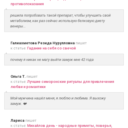
противопоказания
решила попробовать такой препарат, чтобы улучшить свой
метаболизм, как раз сейчас использую белковую диету
венеры...
Галиахметова Резида Нурулловна
пишет
к статье:
Гадание на себя со свечой
почему я никак не магу выйти замуж мне 42 года
Ольга Т.
пишет
к статье:
Лучшие симоронские ритуалы для привлечения
любви и романтики
Мой мужчина нашёл меня, я люблю и любима. Я выхожу
замуж. ❤️
Лариса
пишет
к статье:
Михайлов день - народные приметы, поверья,