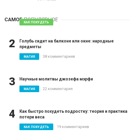
1
Таблетки для похудения - обзор эффективных и
безопасных
САМОЕ
ПОПУЛЯРНОЕ
81 комментарий
КАК ПОХУДЕТЬ
2
Голубь сидит на балконе или окне: народные
предметы
38 комментариев
МАГИЯ
3
Научные молитвы джозефа мэрфи
22 комментария
МАГИЯ
4
Как быстро похудеть подростку: теория и практика
потери веса
19 комментариев
КАК ПОХУДЕТЬ