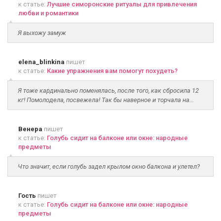
к статье:
Лучшие симоронские ритуалы для привлечения
любви и романтики
Я выхожу замуж
elena_blinkina
пишет
к статье:
Какие упражнения вам помогут похудеть?
Я тоже кардинально поменялась, после того, как сбросила 12
кг! Помолодела, посвежела! Так бы наверное и торчала на...
Венера
пишет
к статье:
Голубь сидит на балконе или окне: народные
предметы
Что значит, если голубь задел крылом окно балкона и улетел?
Гость
пишет
к статье:
Голубь сидит на балконе или окне: народные
предметы