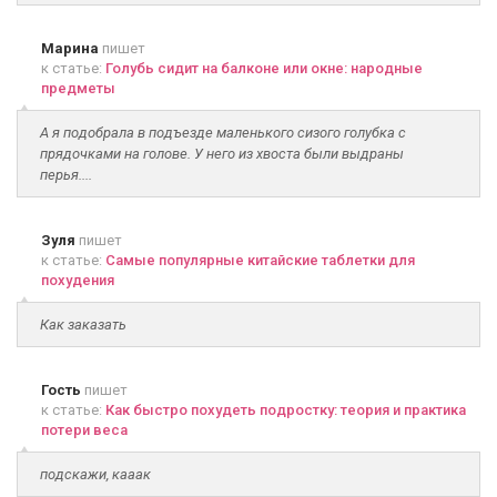
Марина
пишет
к статье:
Голубь сидит на балконе или окне: народные
предметы
А я подобрала в подъезде маленького сизого голубка с
прядочками на голове. У него из хвоста были выдраны
перья....
Зуля
пишет
к статье:
Самые популярные китайские таблетки для
похудения
Как заказать
Гость
пишет
к статье:
Как быстро похудеть подростку: теория и практика
потери веса
подскажи, кааак