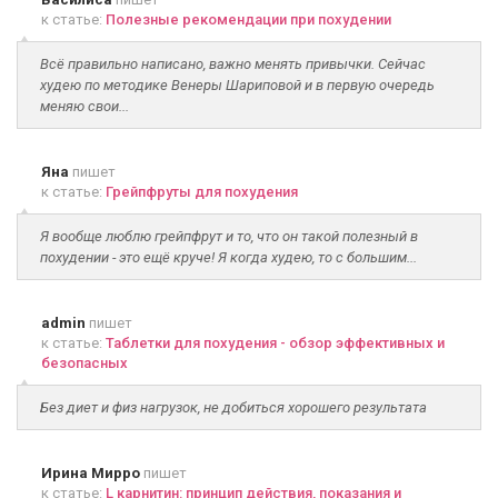
к статье:
Полезные рекомендации при похудении
Всё правильно написано, важно менять привычки. Сейчас
худею по методике Венеры Шариповой и в первую очередь
меняю свои...
Яна
пишет
к статье:
Грейпфруты для похудения
Я вообще люблю грейпфрут и то, что он такой полезный в
похудении - это ещё круче! Я когда худею, то с большим...
admin
пишет
к статье:
Таблетки для похудения - обзор эффективных и
безопасных
Без диет и физ нагрузок, не добиться хорошего результата
Ирина Мирро
пишет
к статье:
L карнитин: принцип действия, показания и