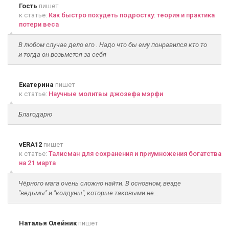
Гость
пишет
к статье:
Как быстро похудеть подростку: теория и практика
потери веса
В любом случае дело его . Надо что бы ему понравился кто то
и тогда он возьмется за себя
Екатерина
пишет
к статье:
Научные молитвы джозефа мэрфи
Благодарю
vERA12
пишет
к статье:
Талисман для сохранения и приумножения богатства
на 21 марта
Чёрного мага очень сложно найти. В основном, везде
"ведьмы" и "колдуны", которые таковыми не...
Наталья Олейник
пишет