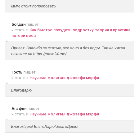
ммм, стоит попробовать
Богдан
пишет
к статье:
Как быстро похудеть подростку: теория и практика
потери веса
Привет. Спасибо за статью, всё ясно и без воды. Также читал
похожее на https://save24.me/
Гость
пишет
к статье:
Научные молитвы джозефа мэрфи
Благодарю
Агафья
пишет
к статье:
Научные молитвы джозефа мэрфи
БлагоЛарю! БлагоЛарю! БлагоДарю!