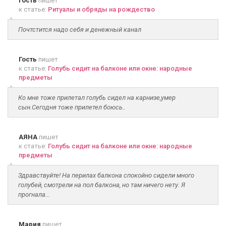
Гость
пишет
к статье:
Ритуалы и обряды на рождество
Почтстится надо себя и денежный канал
Гость
пишет
к статье:
Голубь сидит на балконе или окне: народные
предметы
Ко мне тоже прилетал голубь сидел на карнизе,умер
сын.Сегодня тоже прилетел боюсь..
АЯНА
пишет
к статье:
Голубь сидит на балконе или окне: народные
предметы
Здравствуйте! На перилах балкона спокойно сидели много
голубей, смотрели на пол балкона, но там ничего нету. Я
прогнала...
Мария
пишет