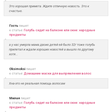
Это хорошая примета. Ждите отличную новость. Это к
счастью.
Гость
пишет
к статье:
Голубь сидит на балконе или окне: народные
предметы
а у нас умерла мама двоих детей ей было 32г тоже голубь
прилетал и ждали хороших новостей а вышло по другому
хотя...
Oksimoksi
пишет
к статье:
Домашние маски для выпрямления волос
Хна-это не реальная помощь волосам
Милая
пишет
к статье:
Голубь сидит на балконе или окне: народные
предметы