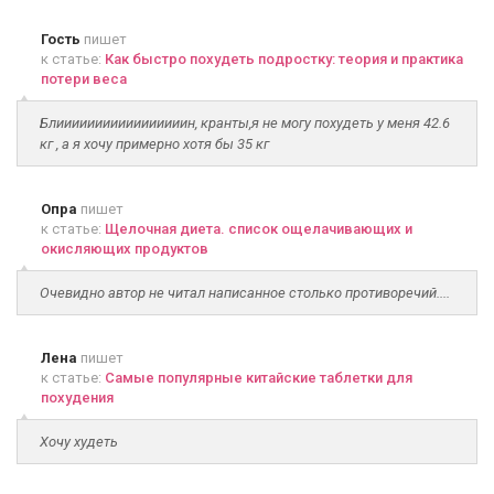
Гость
пишет
к статье:
Как быстро похудеть подростку: теория и практика
потери веса
Блииииииииииииииииин, кранты,я не могу похудеть у меня 42.6
кг , а я хочу примерно хотя бы 35 кг
Опра
пишет
к статье:
Щелочная диета. список ощелачивающих и
окисляющих продуктов
Очевидно автор не читал написанное столько противоречий....
Лена
пишет
к статье:
Самые популярные китайские таблетки для
похудения
Хочу худеть