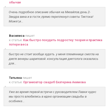
обычаи
Очень подробное описание обычая на Михайлов день.2-
3ведра вина и в гости ,прямо переплюнул советы Тиктока!
Может,и...
Василиса
пишет
к статье:
Как быстро похудеть подростку: теория и практика
потери веса
быстро не стоит вообще худеть. у меня племяннице смогла на
диете венеры шариповой. консультация диетолога оказалась
для...
Татьяна
пишет
к статье:
Организатор свадеб Екатерина Акимова
Уже во время первой встречи с руководителем Лавки чудес
мы просто влюбились в идею организации свадьбы в
особняке...