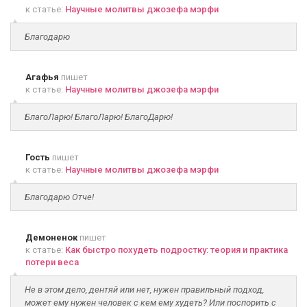
к статье:
Научные молитвы джозефа мэрфи
Благодарю
Агафья
пишет
к статье:
Научные молитвы джозефа мэрфи
БлагоЛарю! БлагоЛарю! БлагоДарю!
Гость
пишет
к статье:
Научные молитвы джозефа мэрфи
Благодарю Отче!
Демоненок
пишет
к статье:
Как быстро похудеть подростку: теория и практика
потери веса
Не в этом дело, дентяй или нет, нужен правильный подход,
может ему нужен человек с кем ему худеть? Или поспорить с