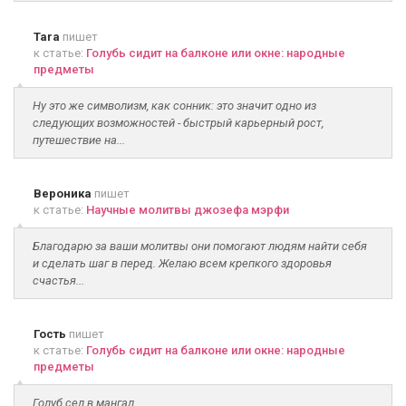
Tara
пишет
к статье:
Голубь сидит на балконе или окне: народные
предметы
Ну это же символизм, как сонник: это значит одно из
следующих возможностей - быстрый карьерный рост,
путешествие на...
Вероника
пишет
к статье:
Научные молитвы джозефа мэрфи
Благодарю за ваши молитвы они помогают людям найти себя
и сделать шаг в перед. Желаю всем крепкого здоровья
счастья...
Гость
пишет
к статье:
Голубь сидит на балконе или окне: народные
предметы
Голуб сел в мангал