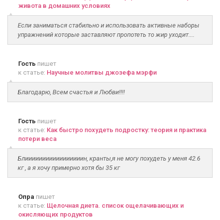
живота в домашних условиях
Если заниматься стабильно и использовать активные наборы
упражнений которые заставляют пропотеть то жир уходит....
Гость
пишет
к статье:
Научные молитвы джозефа мэрфи
Благодарю, Всем счастья и Любви!!!!
Гость
пишет
к статье:
Как быстро похудеть подростку: теория и практика
потери веса
Блииииииииииииииииин, кранты,я не могу похудеть у меня 42.6
кг , а я хочу примерно хотя бы 35 кг
Опра
пишет
к статье:
Щелочная диета. список ощелачивающих и
окисляющих продуктов