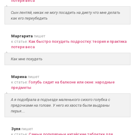
потери веса
Сын лентяй, никак не могу посадить на диету.что мне делать
как его переубедить
Маргарита
пишет
к статье:
Как быстро похудеть подростку: теория и практика
потери веса
Как мне похудеть
Марина
пишет
к статье:
Голубь сидит на балконе или окне: народные
предметы
А я подобрала в подъезде маленького сизого голубка с
прядочками на голове. У него из хвоста были выдраны
перья....
Зуля
пишет
к статье:
Самые популярные китайские таблетки для