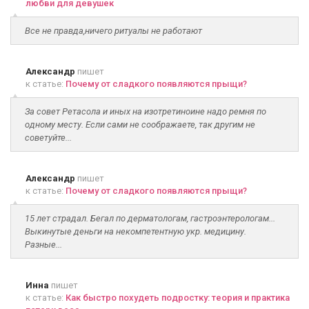
любви для девушек
Все не правда,ничего ритуалы не работают
Александр
пишет
к статье:
Почему от сладкого появляются прыщи?
За совет Ретасола и иных на изотретиноине надо ремня по
одному месту. Если сами не соображаете, так другим не
советуйте...
Александр
пишет
к статье:
Почему от сладкого появляются прыщи?
15 лет страдал. Бегал по дерматологам, гастроэнтерологам...
Выкинутые деньги на некомпетентную укр. медицину.
Разные...
Инна
пишет
к статье:
Как быстро похудеть подростку: теория и практика