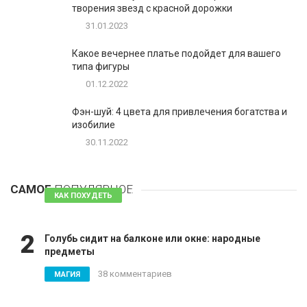
творения звезд с красной дорожки
31.01.2023
Какое вечернее платье подойдет для вашего
типа фигуры
01.12.2022
Фэн-шуй: 4 цвета для привлечения богатства и
изобилие
30.11.2022
1
Таблетки для похудения - обзор эффективных и
безопасных
САМОЕ
ПОПУЛЯРНОЕ
81 комментарий
КАК ПОХУДЕТЬ
2
Голубь сидит на балконе или окне: народные
предметы
38 комментариев
МАГИЯ