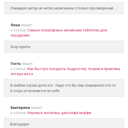
Очевидно автор не читал написанное столько противоречий....
Лена
пишет
к статье:
Самые популярные китайские таблетки для
похудения
Хочу худеть
Гость
пишет
к статье:
Как быстро похудеть подростку: теория и практика
потери веса
В любом случае дело его . Надо что бы ему понравился кто то
и тогда он возьмется за себя
Екатерина
пишет
к статье:
Научные молитвы джозефа мэрфи
Благодарю