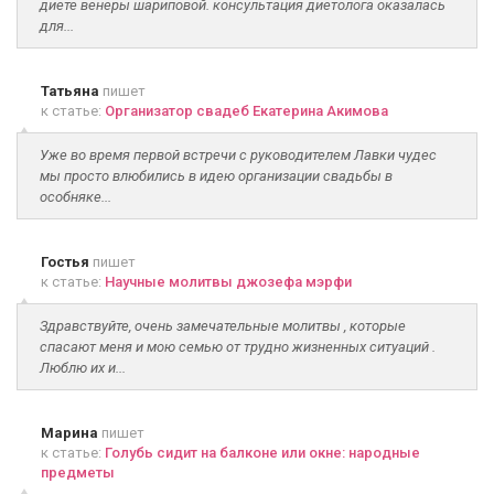
диете венеры шариповой. консультация диетолога оказалась
для...
Татьяна
пишет
к статье:
Организатор свадеб Екатерина Акимова
Уже во время первой встречи с руководителем Лавки чудес
мы просто влюбились в идею организации свадьбы в
особняке...
Гостья
пишет
к статье:
Научные молитвы джозефа мэрфи
Здравствуйте, очень замечательные молитвы , которые
спасают меня и мою семью от трудно жизненных ситуаций .
Люблю их и...
Марина
пишет
к статье:
Голубь сидит на балконе или окне: народные
предметы