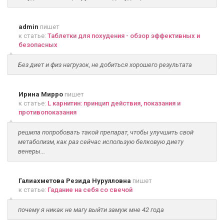
admin
пишет
к статье:
Таблетки для похудения - обзор эффективных и
безопасных
Без диет и физ нагрузок, не добиться хорошего результата
Ирина Мирро
пишет
к статье:
L карнитин: принцип действия, показания и
противопоказания
решила попробовать такой препарат, чтобы улучшить свой
метаболизм, как раз сейчас использую белковую диету
венеры...
Галиахметова Резида Нурулловна
пишет
к статье:
Гадание на себя со свечой
почему я никак не магу выйти замуж мне 42 года