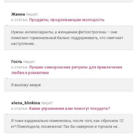
Жанна
пишет
к статье:
Продукты, продлевающие молодость
Нужны антиоксиданты, а женщинам фитоэстрогены – они
помогают гормональный баланс поддерживать, что смягчает
наступление...
Гость
пишет
к статье:
Лучшие симоронские ритуалы для привлечения
любви и романтики
Я выхожу замуж
elena_blinkina
пишет
к статье:
Какие упражнения вам помогут похудеть?
Я тоже кардинально поменялась, после того, как сбросила 12
кг! Помолодела, посвежела! Так бы наверное и торчала на...