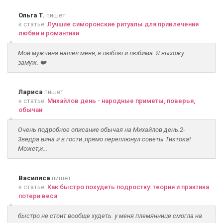
Ольга Т.
пишет
к статье:
Лучшие симоронские ритуалы для привлечения
любви и романтики
Мой мужчина нашёл меня, я люблю и любима. Я выхожу
замуж. ❤️
Лариса
пишет
к статье:
Михайлов день - народные приметы, поверья,
обычаи
Очень подробное описание обычая на Михайлов день.2-
3ведра вина и в гости ,прямо переплюнул советы Тиктока!
Может,и...
Василиса
пишет
к статье:
Как быстро похудеть подростку: теория и практика
потери веса
быстро не стоит вообще худеть. у меня племяннице смогла на