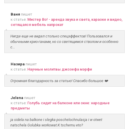
Ваня
пишет
к статье:
Мистер Во! - аренда звука и света, караоке и видео,
сетящаяся мебель напрокат
Нигде еще не видел столько спецэффектов! Пользовался и
обычными крио-ганами, но со светящимся стволом и особенно
с...
Назира
пишет
к статье:
Научные молитвы джозефа мэрфи
Огромная благодарность за статью! Спасибо большое ❤️
Jelena
пишет
к статье:
Голубь сидит на балконе или окне: народные
предметы
ja sidela na balkone i slegka poschelochnulasja i w otwet
natschela Golubka workowat.K tschemu eto?