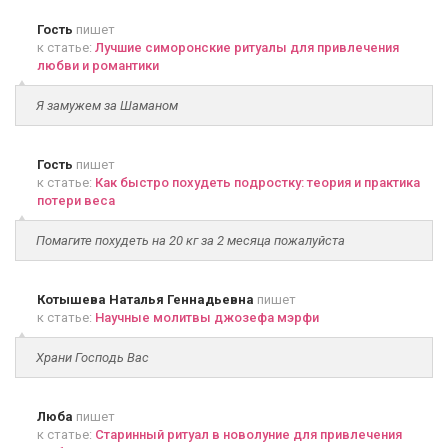
Гость
пишет
к статье:
Лучшие симоронские ритуалы для привлечения
любви и романтики
Я замужем за Шаманом
Гость
пишет
к статье:
Как быстро похудеть подростку: теория и практика
потери веса
Помагите похудеть на 20 кг за 2 месяца пожалуйста
Котышева Наталья Геннадьевна
пишет
к статье:
Научные молитвы джозефа мэрфи
Храни Господь Вас
Люба
пишет
к статье:
Старинный ритуал в новолуние для привлечения