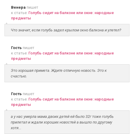
Венера
пишет
к статье:
Голубь сидит на балконе или окне: народные
предметы
Что значит, если голубь задел крылом окно балкона и улетел?
Гость
пишет
к статье:
Голубь сидит на балконе или окне: народные
предметы
Это хорошая примета. Ждите отличную новость. Это к
счастью.
Гость
пишет
к статье:
Голубь сидит на балконе или окне: народные
предметы
а у нас умерла мама двоих детей ей было 32г тоже голубь
прилетал и ждали хороших новостей а вышло по другому
хотя...