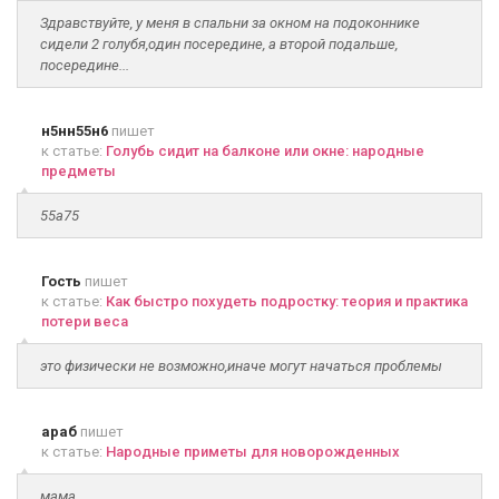
Здравствуйте, у меня в спальни за окном на подоконнике
сидели 2 голубя,один посередине, а второй подальше,
посередине...
н5нн55н6
пишет
к статье:
Голубь сидит на балконе или окне: народные
предметы
55а75
Гость
пишет
к статье:
Как быстро похудеть подростку: теория и практика
потери веса
это физически не возможно,иначе могут начаться проблемы
араб
пишет
к статье:
Народные приметы для новорожденных
мама