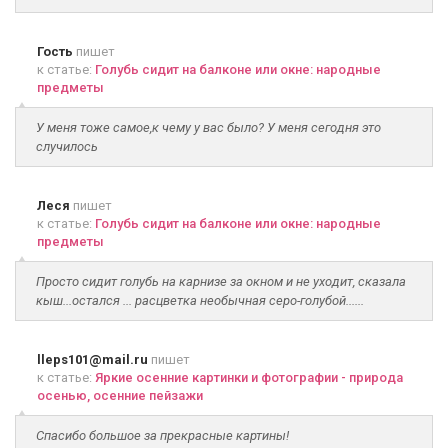
Гость
пишет
к статье:
Голубь сидит на балконе или окне: народные
предметы
У меня тоже самое,к чему у вас было? У меня сегодня это
случилось
Леся
пишет
к статье:
Голубь сидит на балконе или окне: народные
предметы
Просто сидит голубь на карнизе за окном и не уходит, сказала
кыш...остался ... расцветка необычная серо-голубой......
lleps101@mail.ru
пишет
к статье:
Яркие осенние картинки и фотографии - природа
осенью, осенние пейзажи
Спасибо большое за прекрасные картины!