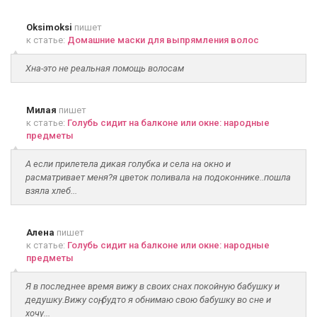
Oksimoksi
пишет
к статье:
Домашние маски для выпрямления волос
Хна-это не реальная помощь волосам
Милая
пишет
к статье:
Голубь сидит на балконе или окне: народные
предметы
А если прилетела дикая голубка и села на окно и
расматривает меня?я цветок поливала на подоконнике..пошла
взяла хлеб...
Алена
пишет
к статье:
Голубь сидит на балконе или окне: народные
предметы
Я в последнее время вижу в своих снах покойную бабушку и
дедушку.Вижу соң, будто я обнимаю свою бабушку во сне и
хочу...