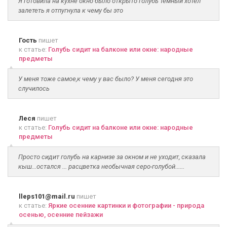
Я готовила на кухне окно было открыто голубь тёмный хотел
залететь я отпугнула к чему бы это
Гость
пишет
к статье:
Голубь сидит на балконе или окне: народные
предметы
У меня тоже самое,к чему у вас было? У меня сегодня это
случилось
Леся
пишет
к статье:
Голубь сидит на балконе или окне: народные
предметы
Просто сидит голубь на карнизе за окном и не уходит, сказала
кыш...остался ... расцветка необычная серо-голубой......
lleps101@mail.ru
пишет
к статье:
Яркие осенние картинки и фотографии - природа
осенью, осенние пейзажи