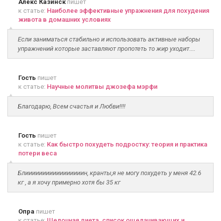
Алекс Казинск
пишет
к статье:
Наиболее эффективные упражнения для похудения
живота в домашних условиях
Если заниматься стабильно и использовать активные наборы
упражнений которые заставляют пропотеть то жир уходит....
Гость
пишет
к статье:
Научные молитвы джозефа мэрфи
Благодарю, Всем счастья и Любви!!!!
Гость
пишет
к статье:
Как быстро похудеть подростку: теория и практика
потери веса
Блииииииииииииииииин, кранты,я не могу похудеть у меня 42.6
кг , а я хочу примерно хотя бы 35 кг
Опра
пишет
к статье:
Щелочная диета. список ощелачивающих и