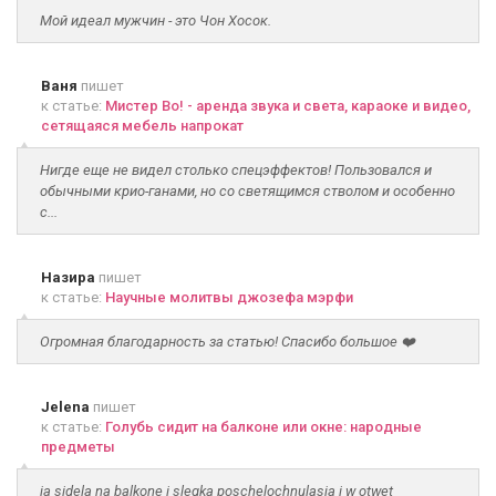
Мой идеал мужчин - это Чон Хосок.
Ваня
пишет
к статье:
Мистер Во! - аренда звука и света, караоке и видео,
сетящаяся мебель напрокат
Нигде еще не видел столько спецэффектов! Пользовался и
обычными крио-ганами, но со светящимся стволом и особенно
с...
Назира
пишет
к статье:
Научные молитвы джозефа мэрфи
Огромная благодарность за статью! Спасибо большое ❤️
Jelena
пишет
к статье:
Голубь сидит на балконе или окне: народные
предметы
ja sidela na balkone i slegka poschelochnulasja i w otwet