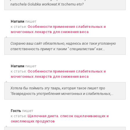
natschela Golubka workowat.K tschemu eto?
Натали
пишет
к статье:
Особенности применения слабительных и
мочегонных лекарств для снижения веса
Сохраню ваш сайт обязательно, надеюсь все таки уголовную
ответственность примут к таким " специалистам" как...
Натали
пишет
к статье:
Особенности применения слабительных и
мочегонных лекарств для снижения веса
Хотела бы поймать эту тварь, каторая такое пишет про
"безвредность употребления мочегонных и слабительных,...
Гость
пишет
к статье:
Щелочная диета. список ощелачивающих и
окисляющих продуктов