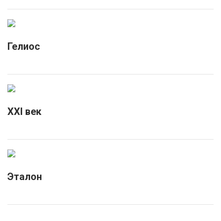
Гелиос
XXI век
Эталон