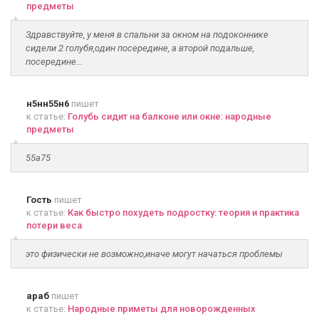
предметы
Здравствуйте, у меня в спальни за окном на подоконнике
сидели 2 голубя,один посередине, а второй подальше,
посередине...
н5нн55н6
пишет
к статье:
Голубь сидит на балконе или окне: народные
предметы
55а75
Гость
пишет
к статье:
Как быстро похудеть подростку: теория и практика
потери веса
это физически не возможно,иначе могут начаться проблемы
араб
пишет
к статье:
Народные приметы для новорожденных