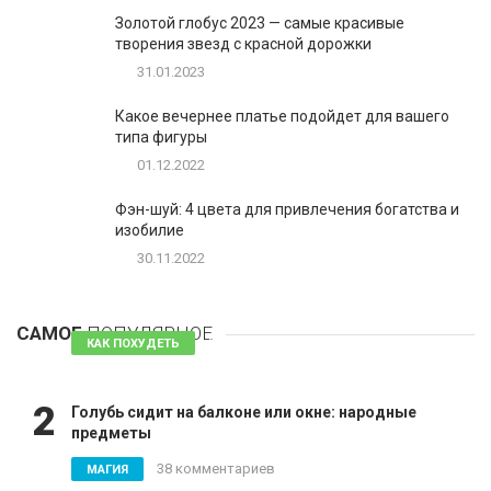
Золотой глобус 2023 — самые красивые
творения звезд с красной дорожки
31.01.2023
Какое вечернее платье подойдет для вашего
типа фигуры
01.12.2022
Фэн-шуй: 4 цвета для привлечения богатства и
изобилие
30.11.2022
1
Таблетки для похудения - обзор эффективных и
безопасных
САМОЕ
ПОПУЛЯРНОЕ
81 комментарий
КАК ПОХУДЕТЬ
2
Голубь сидит на балконе или окне: народные
предметы
38 комментариев
МАГИЯ