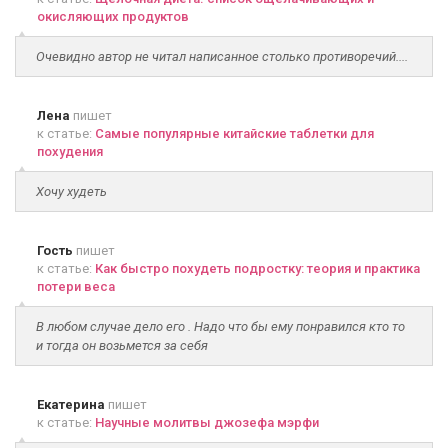
окисляющих продуктов
Очевидно автор не читал написанное столько противоречий....
Лена
пишет
к статье:
Самые популярные китайские таблетки для
похудения
Хочу худеть
Гость
пишет
к статье:
Как быстро похудеть подростку: теория и практика
потери веса
В любом случае дело его . Надо что бы ему понравился кто то
и тогда он возьмется за себя
Екатерина
пишет
к статье:
Научные молитвы джозефа мэрфи