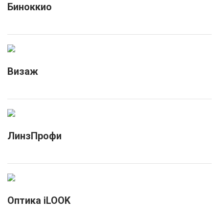
Биноккио
Визаж
ЛинзПрофи
Оптика iLOOK