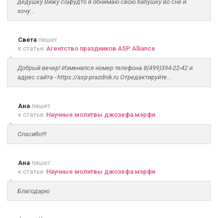
дедушку.Вижу соң, будто я обнимаю свою бабушку во сне и
хочу...
Света
пишет
к статье:
Агентство праздников ASP Alliance
Добрый вечер! Изменился номер телефона 8(499)394-22-42 и
адрес сайта - https://asp-prazdnik.ru Отредактируйте...
Ана
пишет
к статье:
Научные молитвы джозефа мэрфи
Спасибо!!!
Ана
пишет
к статье:
Научные молитвы джозефа мэрфи
Благодарю