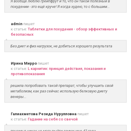
Я вообще люблю грейпфрут и то, что он такой полезный в
похудении - это ещё круче! Я когда худею, то с большим...
admin
пишет
к статье:
Таблетки для похудения - обзор эффективных и
безопасных
Без диет и физ нагрузок, не добиться хорошего результата
Ирина Мирро
пишет
к статье:
L карнитин: принцип действия, показания и
противопоказания
решила попробовать такой препарат, чтобы улучшить свой
метаболизм, как раз сейчас использую белковую диету
венеры...
Галиахметова Резида Нурулловна
пишет
к статье:
Гадание на себя со свечой
почему я никак не магу выйти замуж мне 42 года