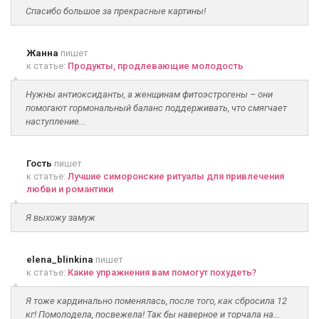
Спасибо большое за прекрасные картины!
Жанна
пишет
к статье:
Продукты, продлевающие молодость
Нужны антиоксиданты, а женщинам фитоэстрогены – они
помогают гормональный баланс поддерживать, что смягчает
наступление...
Гость
пишет
к статье:
Лучшие симоронские ритуалы для привлечения
любви и романтики
Я выхожу замуж
elena_blinkina
пишет
к статье:
Какие упражнения вам помогут похудеть?
Я тоже кардинально поменялась, после того, как сбросила 12
кг! Помолодела, посвежела! Так бы наверное и торчала на...