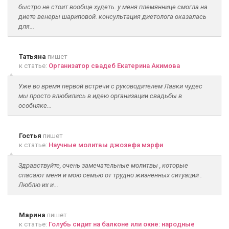
быстро не стоит вообще худеть. у меня племяннице смогла на
диете венеры шариповой. консультация диетолога оказалась
для...
Татьяна
пишет
к статье:
Организатор свадеб Екатерина Акимова
Уже во время первой встречи с руководителем Лавки чудес
мы просто влюбились в идею организации свадьбы в
особняке...
Гостья
пишет
к статье:
Научные молитвы джозефа мэрфи
Здравствуйте, очень замечательные молитвы , которые
спасают меня и мою семью от трудно жизненных ситуаций .
Люблю их и...
Марина
пишет
к статье:
Голубь сидит на балконе или окне: народные