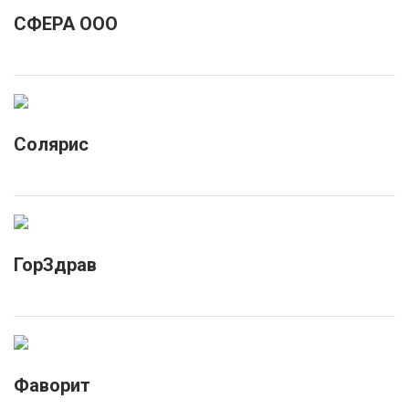
СФЕРА ООО
Солярис
ГорЗдрав
Фаворит