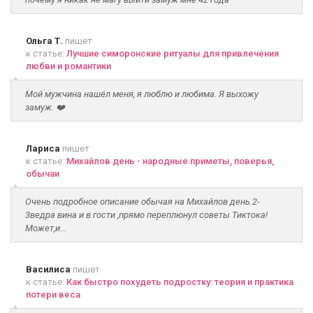
Ольга Т.
пишет
к статье:
Лучшие симоронские ритуалы для привлечения
любви и романтики
Мой мужчина нашёл меня, я люблю и любима. Я выхожу
замуж. ❤️
Лариса
пишет
к статье:
Михайлов день - народные приметы, поверья,
обычаи
Очень подробное описание обычая на Михайлов день.2-
3ведра вина и в гости ,прямо переплюнул советы Тиктока!
Может,и...
Василиса
пишет
к статье:
Как быстро похудеть подростку: теория и практика
потери веса