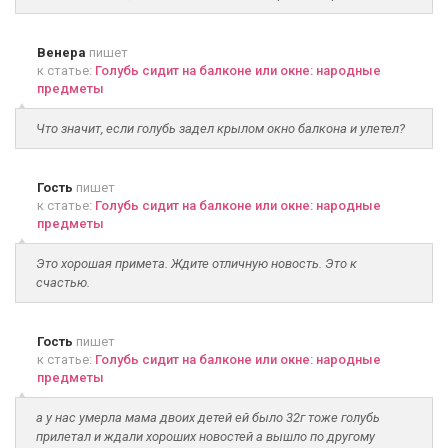
Венера
пишет
к статье:
Голубь сидит на балконе или окне: народные
предметы
Что значит, если голубь задел крылом окно балкона и улетел?
Гость
пишет
к статье:
Голубь сидит на балконе или окне: народные
предметы
Это хорошая примета. Ждите отличную новость. Это к
счастью.
Гость
пишет
к статье:
Голубь сидит на балконе или окне: народные
предметы
а у нас умерла мама двоих детей ей было 32г тоже голубь
прилетал и ждали хороших новостей а вышло по другому