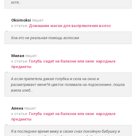
хотя...
Oksimoksi
пишет
к статье:
Домашние маски для выпрямления волос
Хна-это не реальная помощь волосам
Милая
пишет
к статье:
Голубь сидит на балконе или окне: народные
предметы
А если прилетела дикая голубка и села на окно и
расматривает меня?я цветок поливала на подоконнике..пошла
взяла хлеб...
Алена
пишет
к статье:
Голубь сидит на балконе или окне: народные
предметы
Я в последнее время вижу в своих снах покойную бабушку и