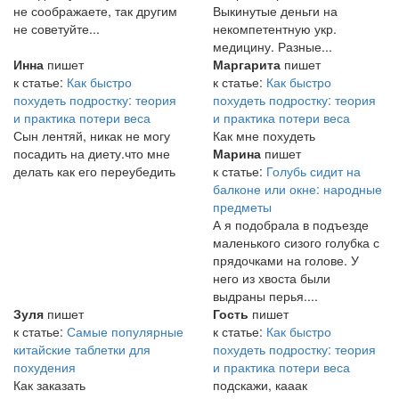
не соображаете, так другим
Выкинутые деньги на
не советуйте...
некомпетентную укр.
медицину. Разные...
Инна
пишет
Маргарита
пишет
к статье:
Как быстро
к статье:
Как быстро
похудеть подростку: теория
похудеть подростку: теория
и практика потери веса
и практика потери веса
Сын лентяй, никак не могу
Как мне похудеть
посадить на диету.что мне
Марина
пишет
делать как его переубедить
к статье:
Голубь сидит на
балконе или окне: народные
предметы
А я подобрала в подъезде
маленького сизого голубка с
прядочками на голове. У
него из хвоста были
выдраны перья....
Зуля
пишет
Гость
пишет
к статье:
Самые популярные
к статье:
Как быстро
китайские таблетки для
похудеть подростку: теория
похудения
и практика потери веса
Как заказать
подскажи, кааак