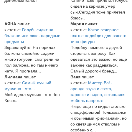
денежный канал
Ко мне тоже прилетал голубь
сидел на карнизе,умер
сын.Сегодня тоже прилетел
боюсь..
АЯНА
пишет
Мария
пишет
к статье:
Голубь сидит на
к статье:
Какое вечернее
балконе или окне: народные
платье подойдет для вашего
предметы
типа фигуры
Здравствуйте! На перилах
Подойду немного с другой
балкона спокойно сидели
стороны к вопросу. Как
много голубей, смотрели на
одеваться это важно, но ещё
пол балкона, но там ничего
важнее как раздеваться.
нету. Я прогнала...
Самый дорогой бренд...
Лилиана
пишет
Ваня
пишет
к статье:
Самый лучший
к статье:
Мистер Во! -
мужчина - это...
аренда звука и света,
Мой идеал мужчин - это Чон
караоке и видео, сетящаяся
Хосок.
мебель напрокат
Нигде еще не видел столько
спецэффектов! Пользовался
и обычными крио-ганами, но
со светящимся стволом и
особенно с...