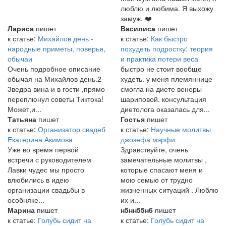
люблю и любима. Я выхожу
замуж. ❤️
Лариса
пишет
Василиса
пишет
к статье:
Михайлов день -
к статье:
Как быстро
народные приметы, поверья,
похудеть подростку: теория
обычаи
и практика потери веса
Очень подробное описание
быстро не стоит вообще
обычая на Михайлов день.2-
худеть. у меня племяннице
3ведра вина и в гости ,прямо
смогла на диете венеры
переплюнул советы Тиктока!
шариповой. консультация
Может,и...
диетолога оказалась для...
Татьяна
пишет
Гостья
пишет
к статье:
Организатор свадеб
к статье:
Научные молитвы
Екатерина Акимова
джозефа мэрфи
Уже во время первой
Здравствуйте, очень
встречи с руководителем
замечательные молитвы ,
Лавки чудес мы просто
которые спасают меня и
влюбились в идею
мою семью от трудно
организации свадьбы в
жизненных ситуаций . Люблю
особняке...
их и...
Марина
пишет
н5нн55н6
пишет
к статье:
Голубь сидит на
к статье:
Голубь сидит на