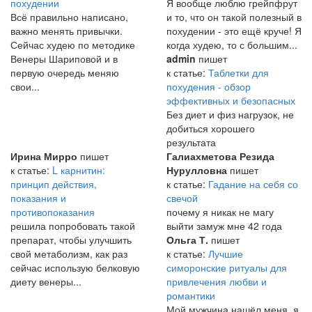
похудении
Я вообще люблю грейпфрут
Всё правильно написано,
и то, что он такой полезный в
важно менять привычки.
похудении - это ещё круче! Я
Сейчас худею по методике
когда худею, то с большим...
Венеры Шариповой и в
admin
пишет
первую очередь меняю
к статье:
Таблетки для
свои...
похудения - обзор
эффективных и безопасных
Без диет и физ нагрузок, не
добиться хорошего
результата
Ирина Мирро
пишет
Галиахметова Резида
к статье:
L карнитин:
Нурулловна
пишет
принцип действия,
к статье:
Гадание на себя со
показания и
свечой
противопоказания
почему я никак не магу
решила попробовать такой
выйти замуж мне 42 года
препарат, чтобы улучшить
Ольга Т.
пишет
свой метаболизм, как раз
к статье:
Лучшие
сейчас использую белковую
симоронские ритуалы для
диету венеры...
привлечения любви и
романтики
Мой мужчина нашёл меня, я