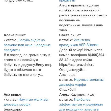
по другому хотя...
предметы
А если прилетела дикая
голубка и села на окно и
расматривает меня?я цветок
поливала на
подоконнике..пошла взяла
хлеб...
Алена
пишет
Света
пишет
к статье:
Голубь сидит на
к статье:
Агентство
балконе или окне: народные
праздников ASP Alliance
предметы
Добрый вечер! Изменился
Я в последнее время вижу в
номер телефона 8(499)394-
своих снах покойную
22-42 и адрес сайта -
бабушку и дедушку.Вижу соң,
https://asp-prazdnik.ru
будто я обнимаю свою
Отредактируйте...
бабушку во сне и хочу...
Ана
пишет
к статье:
Научные молитвы
джозефа мэрфи
Спасибо!!!
Ана
пишет
Алекс Казинск
пишет
к статье:
Научные молитвы
к статье:
Наиболее
джозефа мэрфи
эффективные упражнения
Благодарю
для похудения живота в