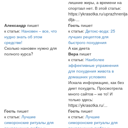
лишние жиры, а времени на
спортзал нет. В этой статье:
https://ykrasotka.ru/uprazhnenija
dlja-...
Александр
пишет
Гость
пишет
к статье:
Нановен – все, что
к статье:
Детокс-вода: 25
нудно знать об этом
лучших рецептов для
средстве!
быстрого похудения
Сколько нановен нужно для
А как диета
полного курса?
Вера
пишет
к статье:
Наиболее
эффективные упражнения
для похудения живота в
домашних условиях
Искала информацию, как без
диет похудеть. Просмотрела
много сайтов – не то! И
только здесь:
https://ykrasotka.ru/...
Гость
пишет
Гость
пишет
к статье:
Лучшие
к статье:
Лучшие
симоронские ритуалы для
симоронские ритуалы для