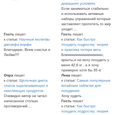
домашних условиях
Если заниматься стабильно
и использовать активные
наборы упражнений которые
заставляют пропотеть то жир
уходит....
Гость
пишет
Гость
пишет
к статье:
Научные молитвы
к статье:
Как быстро
джозефа мэрфи
похудеть подростку: теория
Благодарю, Всем счастья и
и практика потери веса
Любви!!!!
Блииииииииииииииииин,
кранты,я не могу похудеть у
меня 42.6 кг , а я хочу
примерно хотя бы 35 кг
Опра
пишет
Лена
пишет
к статье:
Щелочная диета.
к статье:
Самые популярные
список ощелачивающих и
китайские таблетки для
окисляющих продуктов
похудения
Очевидно автор не читал
Хочу худеть
написанное столько
Гость
пишет
противоречий....
к статье:
Как быстро
похудеть подростку: теория