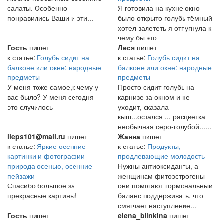
салаты. Особенно
Я готовила на кухне окно
понравились Ваши и эти...
было открыто голубь тёмный
хотел залететь я отпугнула к
чему бы это
Гость
пишет
Леся
пишет
к статье:
Голубь сидит на
к статье:
Голубь сидит на
балконе или окне: народные
балконе или окне: народные
предметы
предметы
У меня тоже самое,к чему у
Просто сидит голубь на
вас было? У меня сегодня
карнизе за окном и не
это случилось
уходит, сказала
кыш...остался ... расцветка
необычная серо-голубой......
lleps101@mail.ru
пишет
Жанна
пишет
к статье:
Яркие осенние
к статье:
Продукты,
картинки и фотографии -
продлевающие молодость
природа осенью, осенние
Нужны антиоксиданты, а
пейзажи
женщинам фитоэстрогены –
Спасибо большое за
они помогают гормональный
прекрасные картины!
баланс поддерживать, что
смягчает наступление...
Гость
пишет
elena_blinkina
пишет