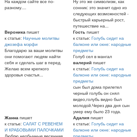
На каждом сайте все по-
Ну это же символизм, как
разному....
сонник: это значит одно из
следующих возможностей -
быстрый карьерный рост,
путешествие на...
Вероника
пишет
Гость
пишет
к статье:
Научные молитвы
к статье:
Голубь сидит на
джозефа мэрфи
балконе или окне: народные
Благодарю за ваши молитвы
предметы
они помогают людям найти
Голуб сел в мангал
себя и сделать шаг в перед.
валерий
пишет
Желаю всем крепкого
к статье:
Голубь сидит на
здоровья счастья...
балконе или окне: народные
предметы
сын был дома прилетел
черный голубь он снял
видео,голубь видно был
молодой.Через два дня сын
умер ему было 23 года.
Жанна
пишет
Адалия
пишет
к статье:
САЛАТ С РЕВЕНЕМ
к статье:
Голубь сидит на
И КРАБОВЫМИ ПАЛОЧКАМИ
балконе или окне: народные
Люблю необычные весенние
предметы