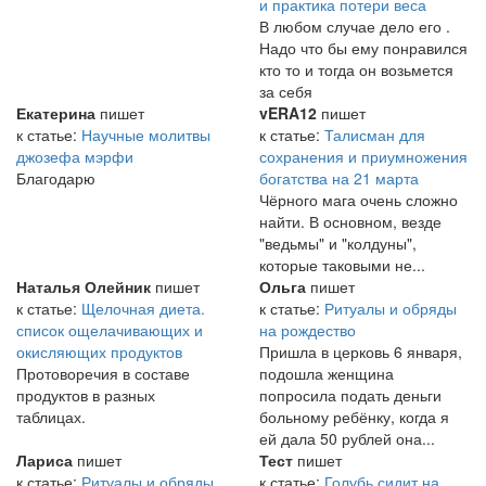
и практика потери веса
В любом случае дело его .
Надо что бы ему понравился
кто то и тогда он возьмется
за себя
Екатерина
пишет
vERA12
пишет
к статье:
Научные молитвы
к статье:
Талисман для
джозефа мэрфи
сохранения и приумножения
Благодарю
богатства на 21 марта
Чёрного мага очень сложно
найти. В основном, везде
"ведьмы" и "колдуны",
которые таковыми не...
Наталья Олейник
пишет
Ольга
пишет
к статье:
Щелочная диета.
к статье:
Ритуалы и обряды
список ощелачивающих и
на рождество
окисляющих продуктов
Пришла в церковь 6 января,
Протоворечия в составе
подошла женщина
продуктов в разных
попросила подать деньги
таблицах.
больному ребёнку, когда я
ей дала 50 рублей она...
Лариса
пишет
Тест
пишет
к статье:
Ритуалы и обряды
к статье:
Голубь сидит на