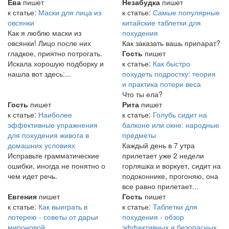
Ева
пишет
Незабудка
пишет
к статье:
Маски для лица из
к статье:
Самые популярные
овсянки
китайские таблетки для
Как я люблю маски из
похудения
овсянки! Лицо после них
Как заказать вашь припарат?
гладкое, приятно потрогать.
Гость
пишет
Искала хорошую подборку и
к статье:
Как быстро
нашла вот здесь:...
похудеть подростку: теория
и практика потери веса
Что ты ела?
Гость
пишет
Рита
пишет
к статье:
Наиболее
к статье:
Голубь сидит на
эффективные упражнения
балконе или окне: народные
для похудения живота в
предметы
домашних условиях
Каждый день в 7 утра
Исправьте грамматические
прилетает уже 2 недели
ошибки, иногда не понятно о
горляшка и воркует, сидит на
чем идет речь.
подоконнике, прогоняю, она
все равно прилетает...
Евгения
пишет
Гость
пишет
к статье:
Как выиграть в
к статье:
Таблетки для
лотерею - советы от дарьи
похудения - обзор
мироновой
эффективных и безопасных