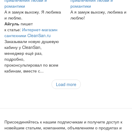
привлечения любви и
привлечения любви и
романтики
романтики
А я замуж выхожу. Я любима
А я замуж выхожу, любима и
и люблю.
люблю!
Айгуль
пишет
к статье:
Интернет-магазин
сантехники CleanSan.ru
Заказывали новую душевую
кабину у CleanSan,
менеджер ещё раз,
подробно,
проконсультировал по всем
кабинам, вместе с...
Load more
Присоединяйтесь к нашим подписчикам и получите доступ к
новейшим статьям, компаниям, объявлениям о продуктах и