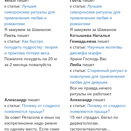
Witch
пишет
Гость
пишет
к статье:
Лучшие
к статье:
Лучшие
симоронские ритуалы для
симоронские ритуалы для
привлечения любви и
привлечения любви и
романтики
романтики
Я замужем за Шаманом
Я замужем за Шаманом
Гость
пишет
Котышева Наталья
к статье:
Как быстро
Геннадьевна
пишет
похудеть подростку: теория
к статье:
Научные молитвы
и практика потери веса
джозефа мэрфи
Помагите похудеть на 20 кг
Храни Господь Вас
за 2 месяца пожалуйста
Люба
пишет
к статье:
Старинный ритуал в
новолуние для привлечения
любви для девушек
Все не правда,ничего
ритуалы не работают
Александр
пишет
Александр
пишет
к статье:
Почему от сладкого
к статье:
Почему от сладкого
появляются прыщи?
появляются прыщи?
За совет Ретасола и иных на
15 лет страдал. Бегал по
изотретиноине надо ремня
дерматологам,
по одному месту. Если сами
гастроэнтерологам...