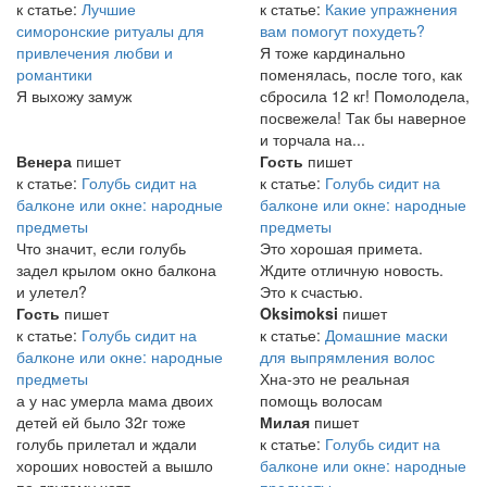
к статье:
Лучшие
к статье:
Какие упражнения
симоронские ритуалы для
вам помогут похудеть?
привлечения любви и
Я тоже кардинально
романтики
поменялась, после того, как
Я выхожу замуж
сбросила 12 кг! Помолодела,
посвежела! Так бы наверное
и торчала на...
Венера
пишет
Гость
пишет
к статье:
Голубь сидит на
к статье:
Голубь сидит на
балконе или окне: народные
балконе или окне: народные
предметы
предметы
Что значит, если голубь
Это хорошая примета.
задел крылом окно балкона
Ждите отличную новость.
и улетел?
Это к счастью.
Гость
пишет
Oksimoksi
пишет
к статье:
Голубь сидит на
к статье:
Домашние маски
балконе или окне: народные
для выпрямления волос
предметы
Хна-это не реальная
а у нас умерла мама двоих
помощь волосам
детей ей было 32г тоже
Милая
пишет
голубь прилетал и ждали
к статье:
Голубь сидит на
хороших новостей а вышло
балконе или окне: народные