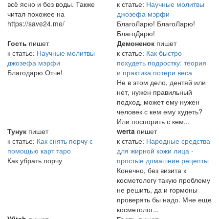
всё ясно и без воды. Также
к статье:
Научные молитвы
читал похожее на
джозефа мэрфи
https://save24.me/
БлагоЛарю! БлагоЛарю!
БлагоДарю!
Гость
пишет
Демоненок
пишет
к статье:
Научные молитвы
к статье:
Как быстро
джозефа мэрфи
похудеть подростку: теория
Благодарю Отче!
и практика потери веса
Не в этом дело, дентяй или
нет, нужен правильный
подход, может ему нужен
человек с кем ему худеть?
Или поспорить с кем...
Тунук
пишет
werta
пишет
к статье:
Как снять порчу с
к статье:
Народные средства
помощью карт таро
для жирной кожи лица -
Как убрать порчу
простые домашние рецепты
Конечно, без визита к
косметологу такую проблему
не решить, да и гормоны
проверять бы надо. Мне еще
косметолог...