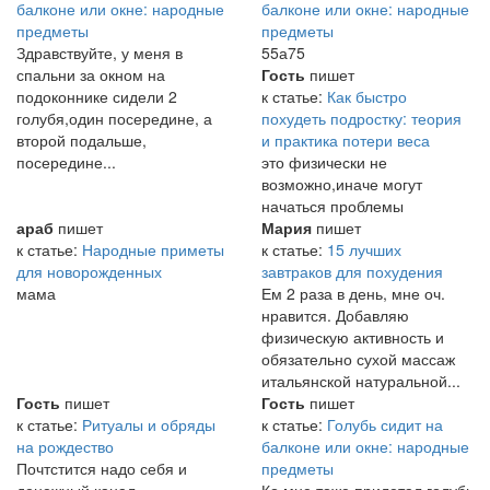
балконе или окне: народные
балконе или окне: народные
предметы
предметы
Здравствуйте, у меня в
55а75
спальни за окном на
Гость
пишет
подоконнике сидели 2
к статье:
Как быстро
голубя,один посередине, а
похудеть подростку: теория
второй подальше,
и практика потери веса
посередине...
это физически не
возможно,иначе могут
начаться проблемы
араб
пишет
Мария
пишет
к статье:
Народные приметы
к статье:
15 лучших
для новорожденных
завтраков для похудения
мама
Ем 2 раза в день, мне оч.
нравится. Добавляю
физическую активность и
обязательно сухой массаж
итальянской натуральной...
Гость
пишет
Гость
пишет
к статье:
Ритуалы и обряды
к статье:
Голубь сидит на
на рождество
балконе или окне: народные
Почтстится надо себя и
предметы