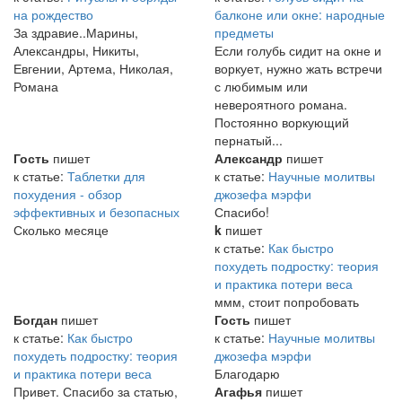
на рождество
балконе или окне: народные
За здравие..Марины,
предметы
Александры, Никиты,
Если голубь сидит на окне и
Евгении, Артема, Николая,
воркует, нужно жать встречи
Романа
с любимым или
невероятного романа.
Постоянно воркующий
пернатый...
Гость
пишет
Александр
пишет
к статье:
Таблетки для
к статье:
Научные молитвы
похудения - обзор
джозефа мэрфи
эффективных и безопасных
Спасибо!
Сколько месяце
k
пишет
к статье:
Как быстро
похудеть подростку: теория
и практика потери веса
ммм, стоит попробовать
Богдан
пишет
Гость
пишет
к статье:
Как быстро
к статье:
Научные молитвы
похудеть подростку: теория
джозефа мэрфи
и практика потери веса
Благодарю
Привет. Спасибо за статью,
Агафья
пишет