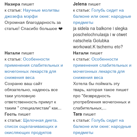
Назира
пишет
Jelena
пишет
к статье:
Научные молитвы
к статье:
Голубь сидит на
джозефа мэрфи
балконе или окне: народные
Огромная благодарность за
предметы
статью! Спасибо большое ❤️
ja sidela na balkone i slegka
poschelochnulasja i w otwet
natschela Golubka
workowat.K tschemu eto?
Натали
пишет
Натали
пишет
к статье:
Особенности
к статье:
Особенности
применения слабительных и
применения слабительных и
мочегонных лекарств для
мочегонных лекарств для
снижения веса
снижения веса
Сохраню ваш сайт
Хотела бы поймать эту
обязательно, надеюсь все
тварь, каторая такое пишет
таки уголовную
про "безвредность
ответственность примут к
употребления мочегонных и
таким " специалистам" как...
слабительных,...
Гость
пишет
Tara
пишет
к статье:
Щелочная диета.
к статье:
Голубь сидит на
список ощелачивающих и
балконе или окне: народные
окисляющих продуктов
предметы