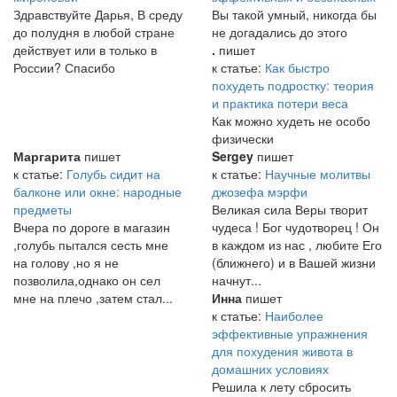
Здравствуйте Дарья, В среду
Вы такой умный, никогда бы
до полудня в любой стране
не догадались до этого
действует или в только в
.
пишет
России? Спасибо
к статье:
Как быстро
похудеть подростку: теория
и практика потери веса
Как можно худеть не особо
физически
Маргарита
пишет
Sergey
пишет
к статье:
Голубь сидит на
к статье:
Научные молитвы
балконе или окне: народные
джозефа мэрфи
предметы
Великая сила Веры творит
Вчера по дороге в магазин
чудеса ! Бог чудотворец ! Он
,голубь пытался сесть мне
в каждом из нас , любите Его
на голову ,но я не
(ближнего) и в Вашей жизни
позволила,однако он сел
начнут...
мне на плечо ,затем стал...
Инна
пишет
к статье:
Наиболее
эффективные упражнения
для похудения живота в
домашних условиях
Решила к лету сбросить