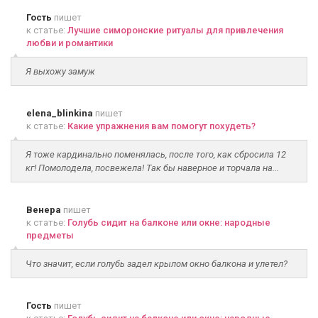
Гость
пишет
к статье:
Лучшие симоронские ритуалы для привлечения
любви и романтики
Я выхожу замуж
elena_blinkina
пишет
к статье:
Какие упражнения вам помогут похудеть?
Я тоже кардинально поменялась, после того, как сбросила 12
кг! Помолодела, посвежела! Так бы наверное и торчала на...
Венера
пишет
к статье:
Голубь сидит на балконе или окне: народные
предметы
Что значит, если голубь задел крылом окно балкона и улетел?
Гость
пишет