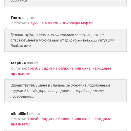
особняке...
Гостья
пишет
к статье:
Научные молитвы джозефа мэрфи
Здравствуйте, очень замечательные молитвы , которые
спасают меня и мою семью от трудно жизненных ситуаций .
Люблю их и...
Марина
пишет
к статье:
Голубь сидит на балконе или окне: народные
предметы
Здравствуйте, у меня в спальни за окном на подоконнике
сидели 2 голубя,один посередине, а второй подальше,
посередине...
н5нн55н6
пишет
к статье:
Голубь сидит на балконе или окне: народные
предметы