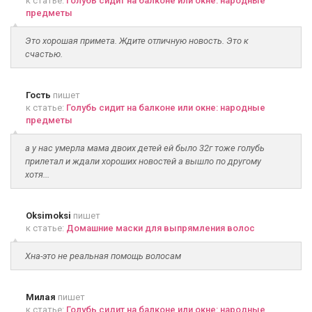
к статье:
Голубь сидит на балконе или окне: народные
предметы
Это хорошая примета. Ждите отличную новость. Это к
счастью.
Гость
пишет
к статье:
Голубь сидит на балконе или окне: народные
предметы
а у нас умерла мама двоих детей ей было 32г тоже голубь
прилетал и ждали хороших новостей а вышло по другому
хотя...
Oksimoksi
пишет
к статье:
Домашние маски для выпрямления волос
Хна-это не реальная помощь волосам
Милая
пишет
к статье:
Голубь сидит на балконе или окне: народные