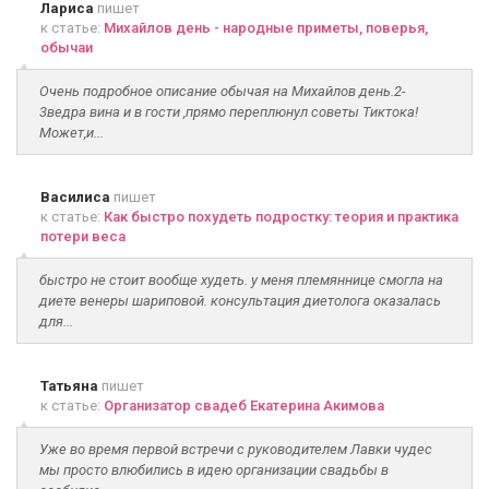
Лариса
пишет
к статье:
Михайлов день - народные приметы, поверья,
обычаи
Очень подробное описание обычая на Михайлов день.2-
3ведра вина и в гости ,прямо переплюнул советы Тиктока!
Может,и...
Василиса
пишет
к статье:
Как быстро похудеть подростку: теория и практика
потери веса
быстро не стоит вообще худеть. у меня племяннице смогла на
диете венеры шариповой. консультация диетолога оказалась
для...
Татьяна
пишет
к статье:
Организатор свадеб Екатерина Акимова
Уже во время первой встречи с руководителем Лавки чудес
мы просто влюбились в идею организации свадьбы в