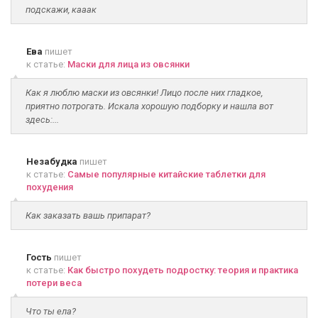
подскажи, кааак
Ева
пишет
к статье:
Маски для лица из овсянки
Как я люблю маски из овсянки! Лицо после них гладкое,
приятно потрогать. Искала хорошую подборку и нашла вот
здесь:...
Незабудка
пишет
к статье:
Самые популярные китайские таблетки для
похудения
Как заказать вашь припарат?
Гость
пишет
к статье:
Как быстро похудеть подростку: теория и практика
потери веса
Что ты ела?