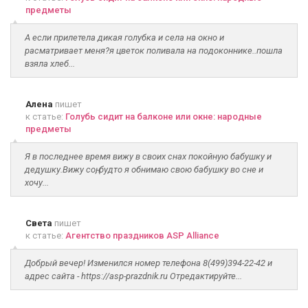
предметы
А если прилетела дикая голубка и села на окно и
расматривает меня?я цветок поливала на подоконнике..пошла
взяла хлеб...
Алена
пишет
к статье:
Голубь сидит на балконе или окне: народные
предметы
Я в последнее время вижу в своих снах покойную бабушку и
дедушку.Вижу соң, будто я обнимаю свою бабушку во сне и
хочу...
Света
пишет
к статье:
Агентство праздников ASP Alliance
Добрый вечер! Изменился номер телефона 8(499)394-22-42 и
адрес сайта - https://asp-prazdnik.ru Отредактируйте...