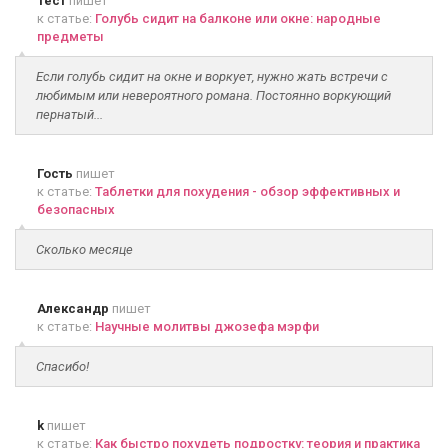
Тест
пишет
к статье:
Голубь сидит на балконе или окне: народные
предметы
Если голубь сидит на окне и воркует, нужно жать встречи с
любимым или невероятного романа. Постоянно воркующий
пернатый...
Гость
пишет
к статье:
Таблетки для похудения - обзор эффективных и
безопасных
Сколько месяце
Александр
пишет
к статье:
Научные молитвы джозефа мэрфи
Спасибо!
k
пишет
к статье:
Как быстро похудеть подростку: теория и практика