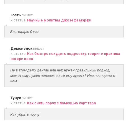
Гость
пишет
к статье:
Научные молитвы джозефа мэрфи
Благодарю Отче!
Демоненок
пишет
к статье:
Как быстро похудеть подростку: теория и практика
потери веса
Не в этом дело, дентяй или нет, нужен правильный подход,
может ему нужен человек с кем ему худеть? Или поспорить с
кем...
Тунук
пишет
к статье:
Как снять порчу с помощью карт таро
Как убрать порчу