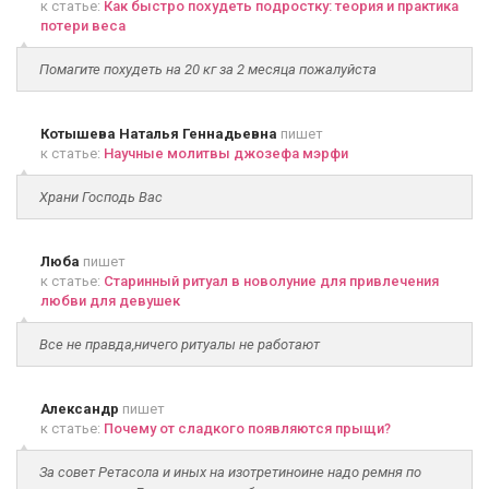
к статье:
Как быстро похудеть подростку: теория и практика
потери веса
Помагите похудеть на 20 кг за 2 месяца пожалуйста
Котышева Наталья Геннадьевна
пишет
к статье:
Научные молитвы джозефа мэрфи
Храни Господь Вас
Люба
пишет
к статье:
Старинный ритуал в новолуние для привлечения
любви для девушек
Все не правда,ничего ритуалы не работают
Александр
пишет
к статье:
Почему от сладкого появляются прыщи?
За совет Ретасола и иных на изотретиноине надо ремня по