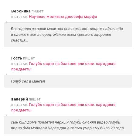
Вероника
пишет
к статье:
Научные молитвы джозефа мэрфи
Благодарю за ваши молитвы они помогают людям найти себя
и сделать шаг в перед. Желаю всем крепкого здоровья
счастья...
Гость
пишет
к статье:
Голубь сидит на балконе или окне: народные
предметы
Голуб сел в мангал
валерий
пишет
к статье:
Голубь сидит на балконе или окне: народные
предметы
сын был дома прилетел черный голубь он снял видео,голубь
видно был молодой.Через два дня сын умер ему было 23 года.