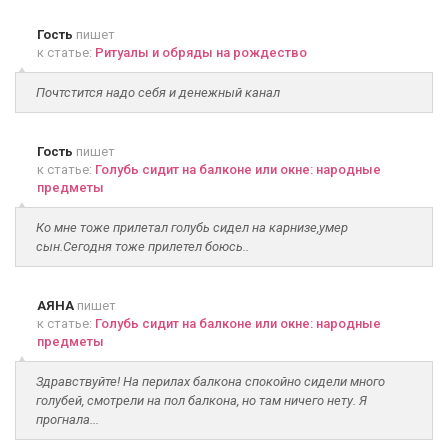
Гость
пишет
к статье:
Ритуалы и обряды на рождество
Почтстится надо себя и денежный канал
Гость
пишет
к статье:
Голубь сидит на балконе или окне: народные
предметы
Ко мне тоже прилетал голубь сидел на карнизе,умер
сын.Сегодня тоже прилетел боюсь..
АЯНА
пишет
к статье:
Голубь сидит на балконе или окне: народные
предметы
Здравствуйте! На перилах балкона спокойно сидели много
голубей, смотрели на пол балкона, но там ничего нету. Я
прогнала...