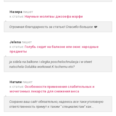
Назира
пишет
к статье:
Научные молитвы джозефа мэрфи
Огромная благодарность за статью! Спасибо большое ❤️
Jelena
пишет
к статье:
Голубь сидит на балконе или окне: народные
предметы
ja sidela na balkone i slegka poschelochnulasja i w otwet
natschela Golubka workowat.K tschemu eto?
Натали
пишет
к статье:
Особенности применения слабительных и
мочегонных лекарств для снижения веса
Сохраню ваш сайт обязательно, надеюсь все таки уголовную
ответственность примут к таким " специалистам" как...