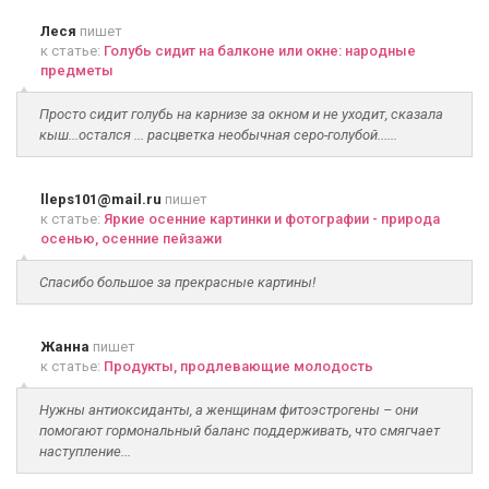
Леся
пишет
к статье:
Голубь сидит на балконе или окне: народные
предметы
Просто сидит голубь на карнизе за окном и не уходит, сказала
кыш...остался ... расцветка необычная серо-голубой......
lleps101@mail.ru
пишет
к статье:
Яркие осенние картинки и фотографии - природа
осенью, осенние пейзажи
Спасибо большое за прекрасные картины!
Жанна
пишет
к статье:
Продукты, продлевающие молодость
Нужны антиоксиданты, а женщинам фитоэстрогены – они
помогают гормональный баланс поддерживать, что смягчает
наступление...