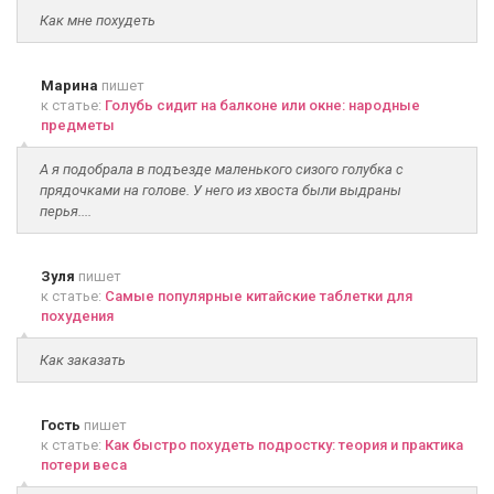
Как мне похудеть
Марина
пишет
к статье:
Голубь сидит на балконе или окне: народные
предметы
А я подобрала в подъезде маленького сизого голубка с
прядочками на голове. У него из хвоста были выдраны
перья....
Зуля
пишет
к статье:
Самые популярные китайские таблетки для
похудения
Как заказать
Гость
пишет
к статье:
Как быстро похудеть подростку: теория и практика
потери веса