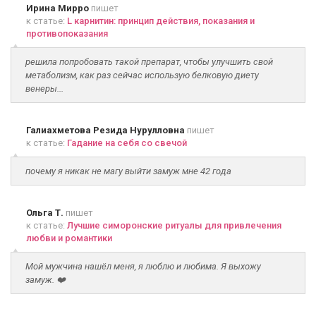
Ирина Мирро
пишет
к статье:
L карнитин: принцип действия, показания и
противопоказания
решила попробовать такой препарат, чтобы улучшить свой
метаболизм, как раз сейчас использую белковую диету
венеры...
Галиахметова Резида Нурулловна
пишет
к статье:
Гадание на себя со свечой
почему я никак не магу выйти замуж мне 42 года
Ольга Т.
пишет
к статье:
Лучшие симоронские ритуалы для привлечения
любви и романтики
Мой мужчина нашёл меня, я люблю и любима. Я выхожу
замуж. ❤️