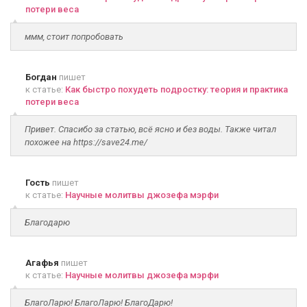
потери веса
ммм, стоит попробовать
Богдан
пишет
к статье:
Как быстро похудеть подростку: теория и практика
потери веса
Привет. Спасибо за статью, всё ясно и без воды. Также читал
похожее на https://save24.me/
Гость
пишет
к статье:
Научные молитвы джозефа мэрфи
Благодарю
Агафья
пишет
к статье:
Научные молитвы джозефа мэрфи
БлагоЛарю! БлагоЛарю! БлагоДарю!