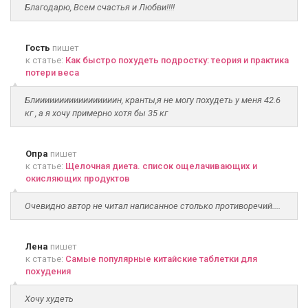
Благодарю, Всем счастья и Любви!!!!
Гость
пишет
к статье:
Как быстро похудеть подростку: теория и практика
потери веса
Блииииииииииииииииин, кранты,я не могу похудеть у меня 42.6
кг , а я хочу примерно хотя бы 35 кг
Опра
пишет
к статье:
Щелочная диета. список ощелачивающих и
окисляющих продуктов
Очевидно автор не читал написанное столько противоречий....
Лена
пишет
к статье:
Самые популярные китайские таблетки для
похудения
Хочу худеть