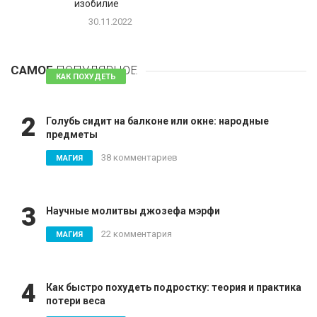
изобилие
30.11.2022
1
Таблетки для похудения - обзор эффективных и
безопасных
САМОЕ
ПОПУЛЯРНОЕ
81 комментарий
КАК ПОХУДЕТЬ
2
Голубь сидит на балконе или окне: народные
предметы
38 комментариев
МАГИЯ
3
Научные молитвы джозефа мэрфи
22 комментария
МАГИЯ
4
Как быстро похудеть подростку: теория и практика
потери веса