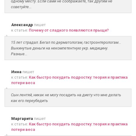
одному месту. Если сами не соображаете, так другим не
советуйте...
Александр
пишет
к статье:
Почему от сладкого появляются прыщи?
15 лет страдал. Бегал по дерматологам, гастроэнтерологам...
Выкинутые деньги на некомпетентную укр. медицину.
Разные...
Инна
пишет
к статье:
Как быстро похудеть подростку: теория и практика
потери веса
Сын лентяй, никак не могу посадить на диету.что мне делать
как его переубедить
Маргарита
пишет
к статье:
Как быстро похудеть подростку: теория и практика
потери веса