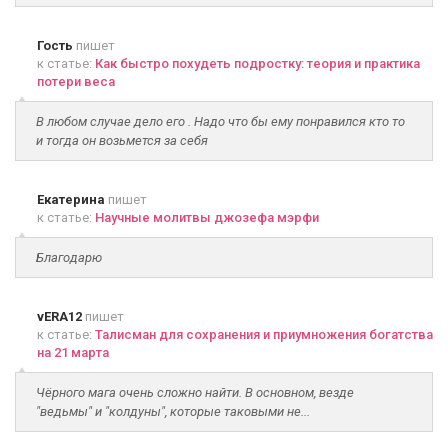
Гость
пишет
к статье:
Как быстро похудеть подростку: теория и практика
потери веса
В любом случае дело его . Надо что бы ему понравился кто то
и тогда он возьмется за себя
Екатерина
пишет
к статье:
Научные молитвы джозефа мэрфи
Благодарю
vERA12
пишет
к статье:
Талисман для сохранения и приумножения богатства
на 21 марта
Чёрного мага очень сложно найти. В основном, везде
"ведьмы" и "колдуны", которые таковыми не...