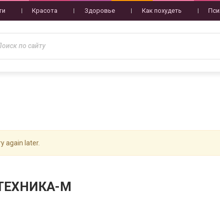
ти
Красота
Здоровье
Как похудеть
Пси
y again later.
ТЕХНИКА-М