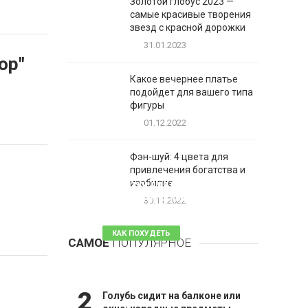
Золотой глобус 2023 —
самые красивые творения
звезд с красной дорожки
31.01.2023
op"
Какое вечернее платье
подойдет для вашего типа
фигуры
01.12.2022
Фэн-шуй: 4 цвета для
привлечения богатства и
1
изобилие
Таблетки для похудения -
обзор эффективных и
30.11.2022
безопасных
КАК ПОХУДЕТЬ
САМОЕ
ПОПУЛЯРНОЕ
81 комментарий
2
Голубь сидит на балконе или