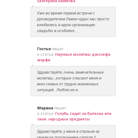
Екатерина Акимова
Уже во время первой встречи с
руководителем Лавки чудес мы просто
влюбились в идею организации
свадьбы в особняке...
Гостья
пишет
к статье:
Научные молитвы джозефа
мэрфи
Здравствуйте, очень замечательные
молитвы , которые спасают меня и
мою семью от трудно жизненных
ситуаций . Люблю их и...
Марина
пишет
к статье:
Голубь сидит на балконе или
окне: народные предметы
Здравствуйте, у меня в спальни за
окном на подоконнике сидели 2