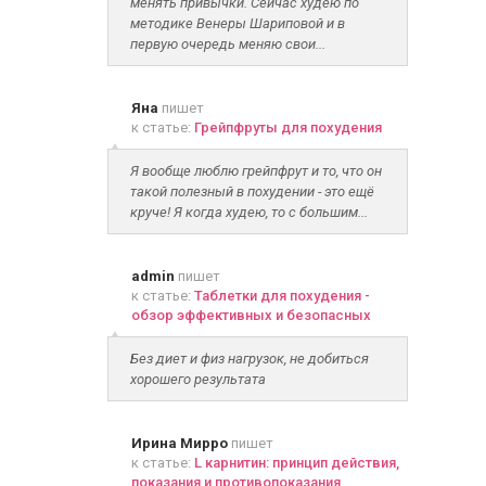
менять привычки. Сейчас худею по
методике Венеры Шариповой и в
первую очередь меняю свои...
Яна
пишет
к статье:
Грейпфруты для похудения
Я вообще люблю грейпфрут и то, что он
такой полезный в похудении - это ещё
круче! Я когда худею, то с большим...
admin
пишет
к статье:
Таблетки для похудения -
обзор эффективных и безопасных
Без диет и физ нагрузок, не добиться
хорошего результата
Ирина Мирро
пишет
к статье:
L карнитин: принцип действия,
показания и противопоказания