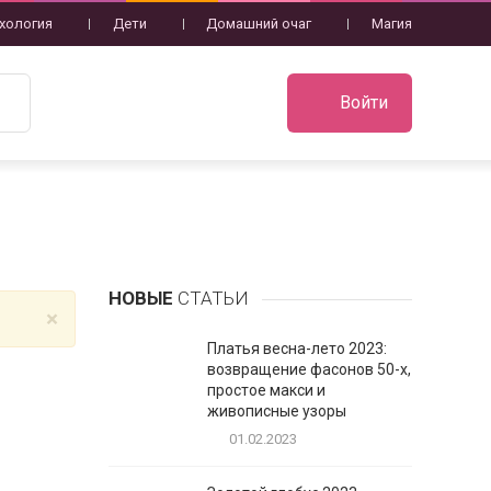
хология
Дети
Домашний очаг
Магия
Войти
НОВЫЕ
СТАТЬИ
×
Платья весна-лето 2023:
возвращение фасонов 50-х,
простое макси и
живописные узоры
01.02.2023