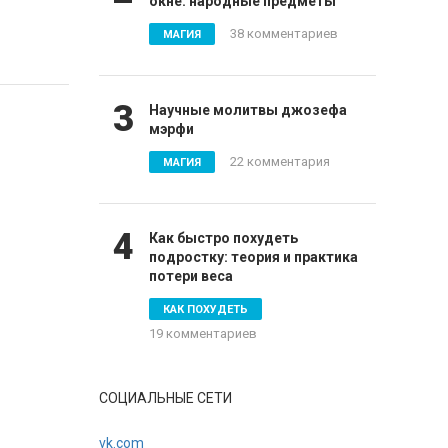
окне: народные предметы
38 комментариев
МАГИЯ
3
Научные молитвы джозефа
мэрфи
22 комментария
МАГИЯ
4
Как быстро похудеть
подростку: теория и практика
потери веса
КАК ПОХУДЕТЬ
19 комментариев
СОЦИАЛЬНЫЕ СЕТИ
vk.com