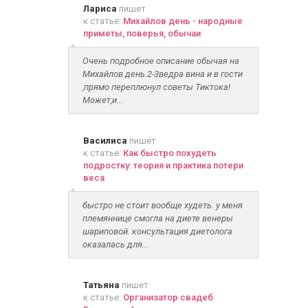
Лариса
пишет
к статье:
Михайлов день - народные
приметы, поверья, обычаи
Очень подробное описание обычая на
Михайлов день.2-3ведра вина и в гости
,прямо переплюнул советы Тиктока!
Может,и...
Василиса
пишет
к статье:
Как быстро похудеть
подростку: теория и практика потери
веса
быстро не стоит вообще худеть. у меня
племяннице смогла на диете венеры
шариповой. консультация диетолога
оказалась для...
Татьяна
пишет
к статье:
Организатор свадеб