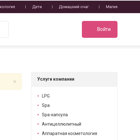
хология
Дети
Домашний очаг
Магия
Войти
Услуги компании
×
LPG
Spa
Spa-капсула
Антицеллюлитный
Аппаратная косметология