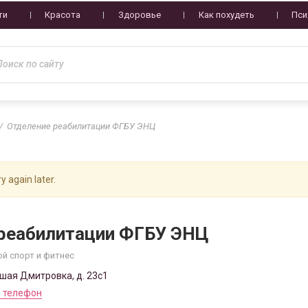
ти
Красота
Здоровье
Как похудеть
Пси
Отделение реабилитации ФГБУ ЭНЦ
y again later.
реабилитации ФГБУ ЭНЦ
ой спорт и фитнес
ьшая Дмитровка, д. 23с1
 телефон