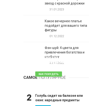
звезд с красной дорожки
31.01.2023
Какое вечернее платье
подойдет для вашего типа
фигуры
01.12.2022
Фэн-шуй: 4 цвета для
привлечения богатства и
1
изобилие
Таблетки для похудения -
обзор эффективных и
30.11.2022
безопасных
КАК ПОХУДЕТЬ
САМОЕ
ПОПУЛЯРНОЕ
81 комментарий
2
Голубь сидит на балконе или
окне: народные предметы