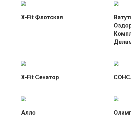
X-Fit Флотская
Ватут
Оздо
Компл
Делам
X-Fit Сенатор
СОНС
Алло
Олимп