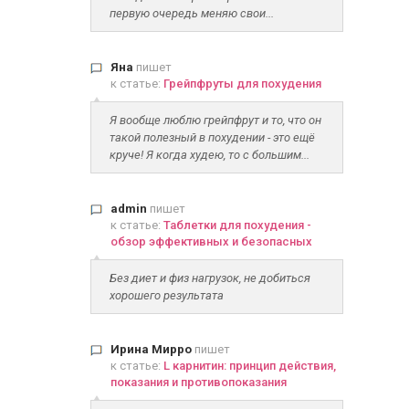
первую очередь меняю свои...
Яна
пишет
к статье:
Грейпфруты для похудения
Я вообще люблю грейпфрут и то, что он
такой полезный в похудении - это ещё
круче! Я когда худею, то с большим...
admin
пишет
к статье:
Таблетки для похудения -
обзор эффективных и безопасных
Без диет и физ нагрузок, не добиться
хорошего результата
Ирина Мирро
пишет
к статье:
L карнитин: принцип действия,
показания и противопоказания