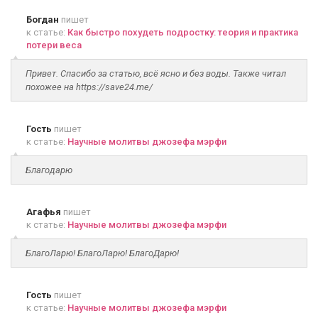
Богдан
пишет
к статье:
Как быстро похудеть подростку: теория и практика
потери веса
Привет. Спасибо за статью, всё ясно и без воды. Также читал
похожее на https://save24.me/
Гость
пишет
к статье:
Научные молитвы джозефа мэрфи
Благодарю
Агафья
пишет
к статье:
Научные молитвы джозефа мэрфи
БлагоЛарю! БлагоЛарю! БлагоДарю!
Гость
пишет
к статье:
Научные молитвы джозефа мэрфи