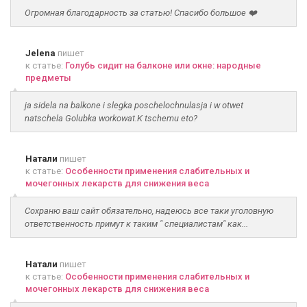
Огромная благодарность за статью! Спасибо большое ❤️
Jelena
пишет
к статье:
Голубь сидит на балконе или окне: народные
предметы
ja sidela na balkone i slegka poschelochnulasja i w otwet
natschela Golubka workowat.K tschemu eto?
Натали
пишет
к статье:
Особенности применения слабительных и
мочегонных лекарств для снижения веса
Сохраню ваш сайт обязательно, надеюсь все таки уголовную
ответственность примут к таким " специалистам" как...
Натали
пишет
к статье:
Особенности применения слабительных и
мочегонных лекарств для снижения веса