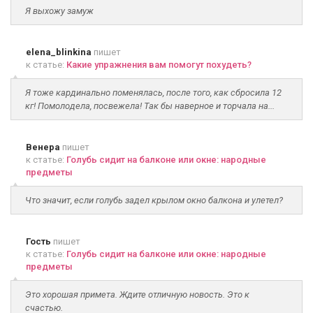
Я выхожу замуж
elena_blinkina
пишет
к статье:
Какие упражнения вам помогут похудеть?
Я тоже кардинально поменялась, после того, как сбросила 12
кг! Помолодела, посвежела! Так бы наверное и торчала на...
Венера
пишет
к статье:
Голубь сидит на балконе или окне: народные
предметы
Что значит, если голубь задел крылом окно балкона и улетел?
Гость
пишет
к статье:
Голубь сидит на балконе или окне: народные
предметы
Это хорошая примета. Ждите отличную новость. Это к
счастью.