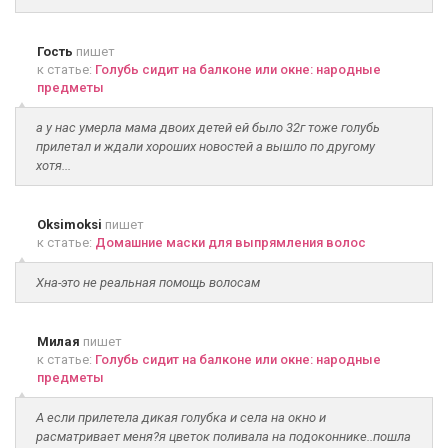
Гость
пишет
к статье:
Голубь сидит на балконе или окне: народные
предметы
а у нас умерла мама двоих детей ей было 32г тоже голубь
прилетал и ждали хороших новостей а вышло по другому
хотя...
Oksimoksi
пишет
к статье:
Домашние маски для выпрямления волос
Хна-это не реальная помощь волосам
Милая
пишет
к статье:
Голубь сидит на балконе или окне: народные
предметы
А если прилетела дикая голубка и села на окно и
расматривает меня?я цветок поливала на подоконнике..пошла