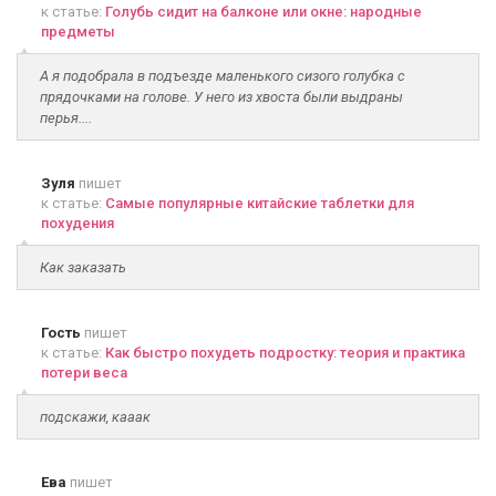
к статье:
Голубь сидит на балконе или окне: народные
предметы
А я подобрала в подъезде маленького сизого голубка с
прядочками на голове. У него из хвоста были выдраны
перья....
Зуля
пишет
к статье:
Самые популярные китайские таблетки для
похудения
Как заказать
Гость
пишет
к статье:
Как быстро похудеть подростку: теория и практика
потери веса
подскажи, кааак
Ева
пишет