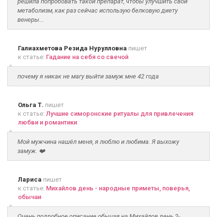
решила попробовать такой препарат, чтобы улучшить свой
метаболизм, как раз сейчас использую белковую диету
венеры...
Галиахметова Резида Нурулловна
пишет
к статье:
Гадание на себя со свечой
почему я никак не магу выйти замуж мне 42 года
Ольга Т.
пишет
к статье:
Лучшие симоронские ритуалы для привлечения
любви и романтики
Мой мужчина нашёл меня, я люблю и любима. Я выхожу
замуж. ❤️
Лариса
пишет
к статье:
Михайлов день - народные приметы, поверья,
обычаи
Очень подробное описание обычая на Михайлов день.2-