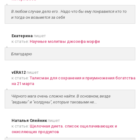
В любом случае дело его . Надо что бы ему понравился кто то
и тогда он возьмется за себя
Екатерина
пишет
к статье:
Научные молитвы джозефа мэрфи
Благодарю
vERA12
пишет
к статье:
Талисман для сохранения и приумножения богатства
на 21 марта
Чёрного мага очень сложно найти. В основном, везде
"ведьмы" и "колдуны", которые таковыми не...
Наталья Олейник
пишет
к статье:
Щелочная диета. список ощелачивающих и
окисляющих продуктов