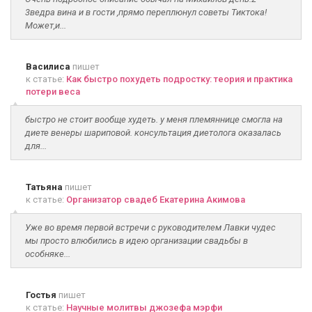
3ведра вина и в гости ,прямо переплюнул советы Тиктока!
Может,и...
Василиса
пишет
к статье:
Как быстро похудеть подростку: теория и практика
потери веса
быстро не стоит вообще худеть. у меня племяннице смогла на
диете венеры шариповой. консультация диетолога оказалась
для...
Татьяна
пишет
к статье:
Организатор свадеб Екатерина Акимова
Уже во время первой встречи с руководителем Лавки чудес
мы просто влюбились в идею организации свадьбы в
особняке...
Гостья
пишет
к статье:
Научные молитвы джозефа мэрфи