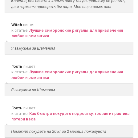
Конечно, без визита к косметологу такую проблему не решить,
да и гормоны проверять бы надо. Мне еще косметолог...
Witch
пишет
к статье:
Лучшие симоронские ритуалы для привлечения
любви и романтики
Я замужем за Шаманом
Гость
пишет
к статье:
Лучшие симоронские ритуалы для привлечения
любви и романтики
Я замужем за Шаманом
Гость
пишет
к статье:
Как быстро похудеть подростку: теория и практика
потери веса
Помагите похудеть на 20 кг за 2 месяца пожалуйста