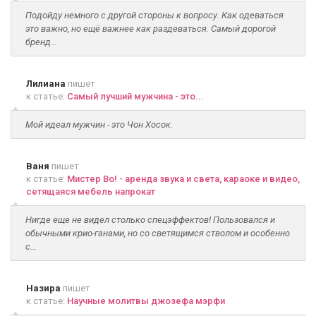
Подойду немного с другой стороны к вопросу. Как одеваться
это важно, но ещё важнее как раздеваться. Самый дорогой
бренд...
Лилиана
пишет
к статье:
Самый лучший мужчина - это...
Мой идеал мужчин - это Чон Хосок.
Ваня
пишет
к статье:
Мистер Во! - аренда звука и света, караоке и видео,
сетящаяся мебель напрокат
Нигде еще не видел столько спецэффектов! Пользовался и
обычными крио-ганами, но со светящимся стволом и особенно
с...
Назира
пишет
к статье:
Научные молитвы джозефа мэрфи