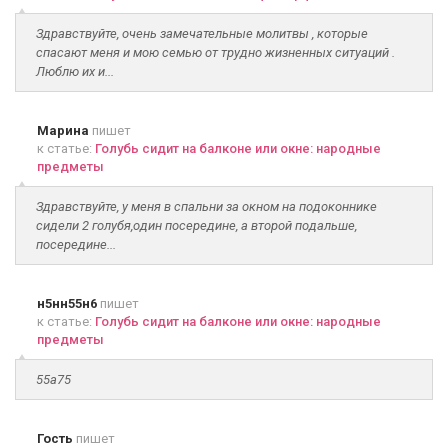
Здравствуйте, очень замечательные молитвы , которые
спасают меня и мою семью от трудно жизненных ситуаций .
Люблю их и...
Марина
пишет
к статье:
Голубь сидит на балконе или окне: народные
предметы
Здравствуйте, у меня в спальни за окном на подоконнике
сидели 2 голубя,один посередине, а второй подальше,
посередине...
н5нн55н6
пишет
к статье:
Голубь сидит на балконе или окне: народные
предметы
55а75
Гость
пишет