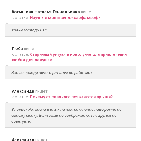
Котышева Наталья Геннадьевна
пишет
к статье:
Научные молитвы джозефа мэрфи
Храни Господь Вас
Люба
пишет
к статье:
Старинный ритуал в новолуние для привлечения
любви для девушек
Все не правда,ничего ритуалы не работают
Александр
пишет
к статье:
Почему от сладкого появляются прыщи?
За совет Ретасола и иных на изотретиноине надо ремня по
одному месту. Если сами не соображаете, так другим не
советуйте...
Александр
пишет