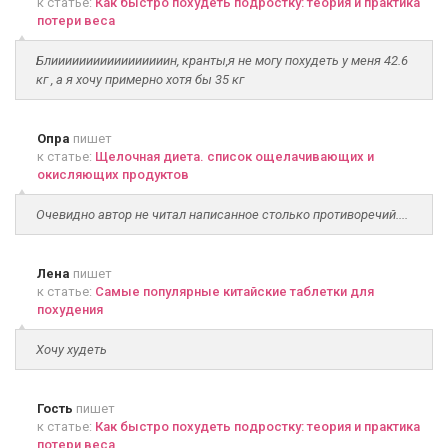
к статье:
Как быстро похудеть подростку: теория и практика
потери веса
Блииииииииииииииииин, кранты,я не могу похудеть у меня 42.6
кг , а я хочу примерно хотя бы 35 кг
Опра
пишет
к статье:
Щелочная диета. список ощелачивающих и
окисляющих продуктов
Очевидно автор не читал написанное столько противоречий....
Лена
пишет
к статье:
Самые популярные китайские таблетки для
похудения
Хочу худеть
Гость
пишет
к статье:
Как быстро похудеть подростку: теория и практика
потери веса