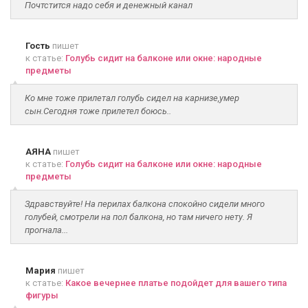
Почтстится надо себя и денежный канал
Гость
пишет
к статье:
Голубь сидит на балконе или окне: народные
предметы
Ко мне тоже прилетал голубь сидел на карнизе,умер
сын.Сегодня тоже прилетел боюсь..
АЯНА
пишет
к статье:
Голубь сидит на балконе или окне: народные
предметы
Здравствуйте! На перилах балкона спокойно сидели много
голубей, смотрели на пол балкона, но там ничего нету. Я
прогнала...
Мария
пишет
к статье:
Какое вечернее платье подойдет для вашего типа
фигуры