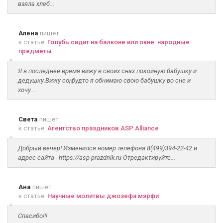
взяла хлеб...
Алена
пишет
к статье:
Голубь сидит на балконе или окне: народные
предметы
Я в последнее время вижу в своих снах покойную бабушку и
дедушку.Вижу соң, будто я обнимаю свою бабушку во сне и
хочу...
Света
пишет
к статье:
Агентство праздников ASP Alliance
Добрый вечер! Изменился номер телефона 8(499)394-22-42 и
адрес сайта - https://asp-prazdnik.ru Отредактируйте...
Ана
пишет
к статье:
Научные молитвы джозефа мэрфи
Спасибо!!!