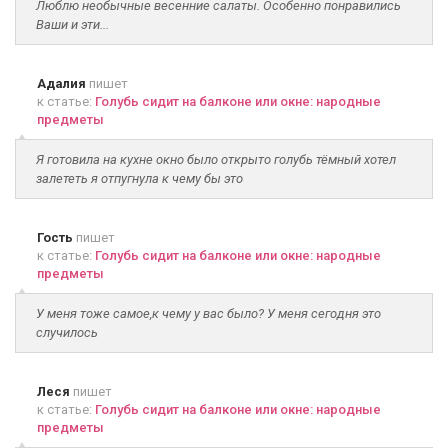
Люблю необычные весенние салаты. Особенно понравились
Ваши и эти...
Адалия
пишет
к статье:
Голубь сидит на балконе или окне: народные
предметы
Я готовила на кухне окно было открыто голубь тёмный хотел
залететь я отпугнула к чему бы это
Гость
пишет
к статье:
Голубь сидит на балконе или окне: народные
предметы
У меня тоже самое,к чему у вас было? У меня сегодня это
случилось
Леся
пишет
к статье:
Голубь сидит на балконе или окне: народные
предметы