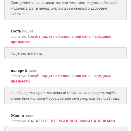
Благодарю за ваши молитвы они помогают людям найти себя
и сделать шаг в перед. Желаю всем крепкого здоровья
счастья...
Гость
пишет
к статье:
Голубь сидит на балконе или окне: народные
предметы
Голуб сел в мангал
валерий
пишет
к статье:
Голубь сидит на балконе или окне: народные
предметы
сын был дома прилетел черный голубь он снял видео,голубь
видно был молодой.Через два дня сын умер ему было 23 года.
Жанна
пишет
к статье:
САЛАТ С РЕВЕНЕМ И КРАБОВЫМИ ПАЛОЧКАМИ