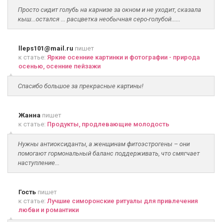
Просто сидит голубь на карнизе за окном и не уходит, сказала
кыш...остался ... расцветка необычная серо-голубой......
lleps101@mail.ru
пишет
к статье:
Яркие осенние картинки и фотографии - природа
осенью, осенние пейзажи
Спасибо большое за прекрасные картины!
Жанна
пишет
к статье:
Продукты, продлевающие молодость
Нужны антиоксиданты, а женщинам фитоэстрогены – они
помогают гормональный баланс поддерживать, что смягчает
наступление...
Гость
пишет
к статье:
Лучшие симоронские ритуалы для привлечения
любви и романтики