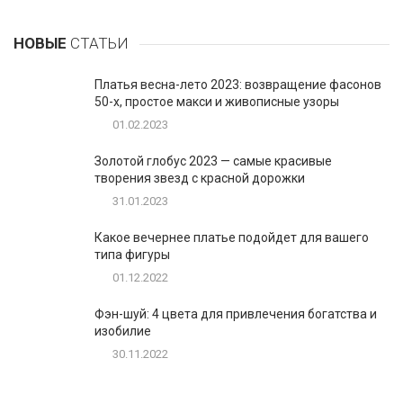
НОВЫЕ
СТАТЬИ
Платья весна-лето 2023: возвращение фасонов
50-х, простое макси и живописные узоры
01.02.2023
Золотой глобус 2023 — самые красивые
творения звезд с красной дорожки
31.01.2023
Какое вечернее платье подойдет для вашего
типа фигуры
01.12.2022
Фэн-шуй: 4 цвета для привлечения богатства и
изобилие
30.11.2022
1
Таблетки для похудения - обзор эффективных и
безопасных