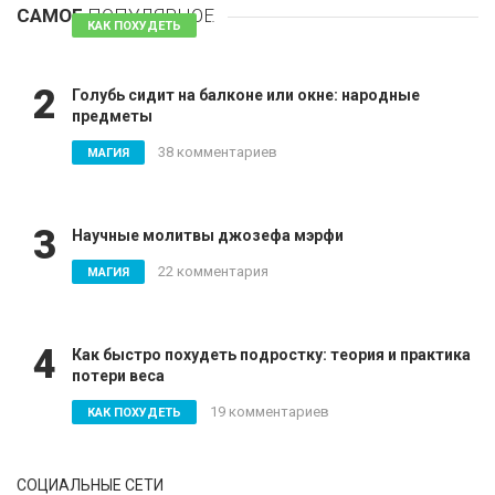
САМОЕ
ПОПУЛЯРНОЕ
81 комментарий
КАК ПОХУДЕТЬ
2
Голубь сидит на балконе или окне: народные
предметы
38 комментариев
МАГИЯ
3
Научные молитвы джозефа мэрфи
22 комментария
МАГИЯ
4
Как быстро похудеть подростку: теория и практика
потери веса
19 комментариев
КАК ПОХУДЕТЬ
СОЦИАЛЬНЫЕ СЕТИ