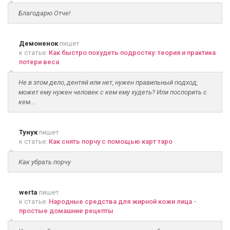
Благодарю Отче!
Демоненок
пишет
к статье:
Как быстро похудеть подростку: теория и практика
потери веса
Не в этом дело, дентяй или нет, нужен правильный подход,
может ему нужен человек с кем ему худеть? Или поспорить с
кем...
Тунук
пишет
к статье:
Как снять порчу с помощью карт таро
Как убрать порчу
werta
пишет
к статье:
Народные средства для жирной кожи лица -
простые домашние рецепты