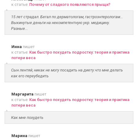
к статье:
Почему от сладкого появляются прыщи?
15 лет страдал. Бегал по дерматологам, гастроэнтерологам...
Выкинутые деньги на некомпетентную укр. медицину.
Разные...
Инна
пишет
к статье:
Как быстро похудеть подростку: теория и практика
потери веса
Сын лентяй, никак не могу посадить на диету.что мне делать
как его переубедить
Маргарита
пишет
к статье:
Как быстро похудеть подростку: теория и практика
потери веса
Как мне похудеть
Марина
пишет