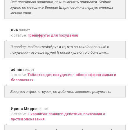
Всё правильно написано, важно менять привычки. Сейчас
худею по методике Венеры Шариповой и в первую очередь
меняю свои...
Яна
пишет
к статье:
Грейпфруты для похудения
Я вообще люблю грейпфрут и то, что он такой полезный в
похудении - это ещё круче! Я когда худею, то с большим...
admin
пишет
к статье:
Таблетки для похудения - обзор эффективных и
безопасных
Без диет и физ нагрузок, не добиться хорошего результата
Ирина Мирро
пишет
к статье:
L карнитин: принцип действия, показания и
противопоказания