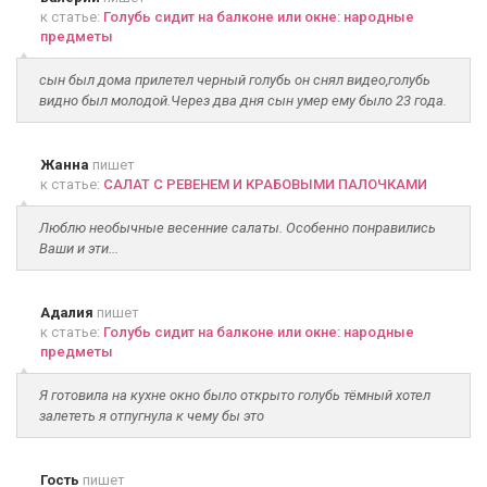
к статье:
Голубь сидит на балконе или окне: народные
предметы
сын был дома прилетел черный голубь он снял видео,голубь
видно был молодой.Через два дня сын умер ему было 23 года.
Жанна
пишет
к статье:
САЛАТ С РЕВЕНЕМ И КРАБОВЫМИ ПАЛОЧКАМИ
Люблю необычные весенние салаты. Особенно понравились
Ваши и эти...
Адалия
пишет
к статье:
Голубь сидит на балконе или окне: народные
предметы
Я готовила на кухне окно было открыто голубь тёмный хотел
залететь я отпугнула к чему бы это
Гость
пишет