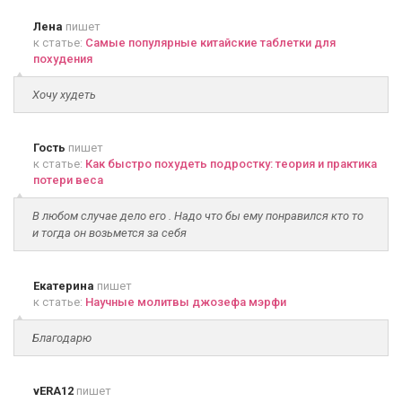
Лена
пишет
к статье:
Самые популярные китайские таблетки для
похудения
Хочу худеть
Гость
пишет
к статье:
Как быстро похудеть подростку: теория и практика
потери веса
В любом случае дело его . Надо что бы ему понравился кто то
и тогда он возьмется за себя
Екатерина
пишет
к статье:
Научные молитвы джозефа мэрфи
Благодарю
vERA12
пишет