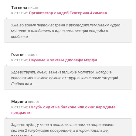
Татьяна
пишет
к статье:
Организатор свадеб Екатерина Акимова
Уже во время первой встречи с руководителем Лавки чудес
мы просто влюбились в идею организации свадьбы в
особняке...
Гостья
пишет
к статье:
Научные молитвы джозефа мэрфи
Здравствуйте, очень замечательные молитвы , которые
спасают меня и мою семью от трудно жизненных ситуаций .
Люблю их и...
Марина
пишет
к статье:
Голубь сидит на балконе или окне: народные
предметы
Здравствуйте, у меня в спальни за окном на подоконнике
сидели 2 голубя,один посередине, а второй подальше,