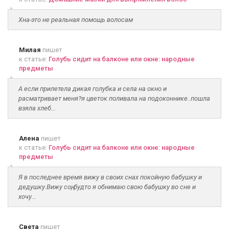
Хна-это не реальная помощь волосам
Милая
пишет
к статье:
Голубь сидит на балконе или окне: народные
предметы
А если прилетела дикая голубка и села на окно и
расматривает меня?я цветок поливала на подоконнике..пошла
взяла хлеб...
Алена
пишет
к статье:
Голубь сидит на балконе или окне: народные
предметы
Я в последнее время вижу в своих снах покойную бабушку и
дедушку.Вижу соң, будто я обнимаю свою бабушку во сне и
хочу...
Света
пишет