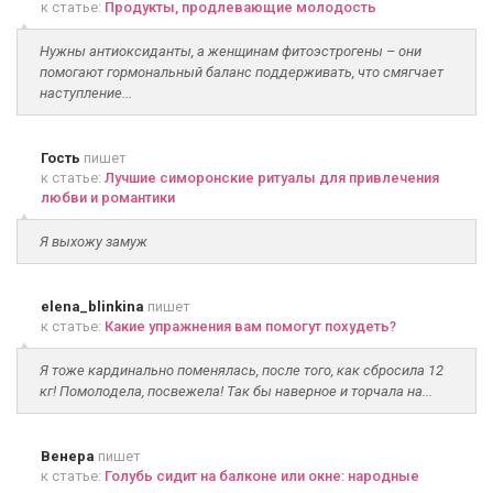
к статье:
Продукты, продлевающие молодость
Нужны антиоксиданты, а женщинам фитоэстрогены – они
помогают гормональный баланс поддерживать, что смягчает
наступление...
Гость
пишет
к статье:
Лучшие симоронские ритуалы для привлечения
любви и романтики
Я выхожу замуж
elena_blinkina
пишет
к статье:
Какие упражнения вам помогут похудеть?
Я тоже кардинально поменялась, после того, как сбросила 12
кг! Помолодела, посвежела! Так бы наверное и торчала на...
Венера
пишет
к статье:
Голубь сидит на балконе или окне: народные