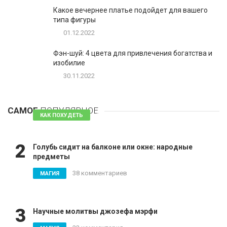
Какое вечернее платье подойдет для вашего
типа фигуры
01.12.2022
Фэн-шуй: 4 цвета для привлечения богатства и
изобилие
30.11.2022
1
Таблетки для похудения - обзор эффективных и
безопасных
САМОЕ
ПОПУЛЯРНОЕ
81 комментарий
КАК ПОХУДЕТЬ
2
Голубь сидит на балконе или окне: народные
предметы
38 комментариев
МАГИЯ
3
Научные молитвы джозефа мэрфи