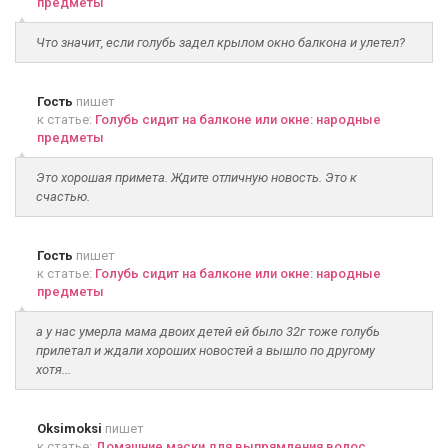
предметы
Что значит, если голубь задел крылом окно балкона и улетел?
Гость
пишет
к статье:
Голубь сидит на балконе или окне: народные
предметы
Это хорошая примета. Ждите отличную новость. Это к
счастью.
Гость
пишет
к статье:
Голубь сидит на балконе или окне: народные
предметы
а у нас умерла мама двоих детей ей было 32г тоже голубь
прилетал и ждали хороших новостей а вышло по другому
хотя...
Oksimoksi
пишет
к статье:
Домашние маски для выпрямления волос