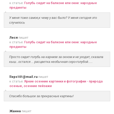
к статье:
Голубь сидит на балконе или окне: народные
предметы
У меня тоже самое,к чему у вас было? У меня сегодня это
случилось
Леся
пишет
к статье:
Голубь сидит на балконе или окне: народные
предметы
Просто сидит голубь на карнизе за окном и не уходит, сказала
кыш...остался ... расцветка необычная серо-голубой......
lleps101@mail.ru
пишет
к статье:
Яркие осенние картинки и фотографии - природа
осенью, осенние пейзажи
Спасибо большое за прекрасные картины!
Жанна
пишет