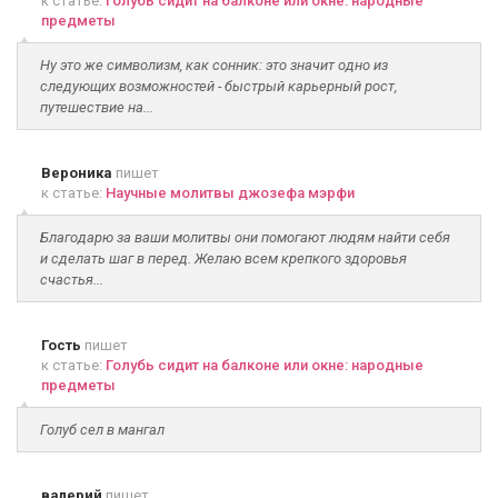
к статье:
Голубь сидит на балконе или окне: народные
предметы
Ну это же символизм, как сонник: это значит одно из
следующих возможностей - быстрый карьерный рост,
путешествие на...
Вероника
пишет
к статье:
Научные молитвы джозефа мэрфи
Благодарю за ваши молитвы они помогают людям найти себя
и сделать шаг в перед. Желаю всем крепкого здоровья
счастья...
Гость
пишет
к статье:
Голубь сидит на балконе или окне: народные
предметы
Голуб сел в мангал
валерий
пишет