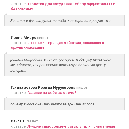
к статье:
Таблетки для похудения - обзор эффективных и
безопасных
Без диет и физ нагрузок, не добиться хорошего результата
Ирина Мирро
пишет
к статье:
L карнитин: принцип действия, показания и
противопоказания
решила попробовать такой препарат, чтобы улучшить свой
метаболизм, как раз сейчас использую белковую диету
венеры...
Галиахметова Резида Нурулловна
пишет
к статье:
Гадание на себя со свечой
почему я никак не магу выйти замуж мне 42 года
Ольга Т.
пишет
к статье:
Лучшие симоронские ритуалы для привлечения