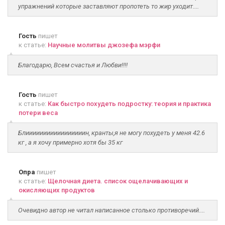
упражнений которые заставляют пропотеть то жир уходит....
Гость
пишет
к статье:
Научные молитвы джозефа мэрфи
Благодарю, Всем счастья и Любви!!!!
Гость
пишет
к статье:
Как быстро похудеть подростку: теория и практика
потери веса
Блииииииииииииииииин, кранты,я не могу похудеть у меня 42.6
кг , а я хочу примерно хотя бы 35 кг
Опра
пишет
к статье:
Щелочная диета. список ощелачивающих и
окисляющих продуктов
Очевидно автор не читал написанное столько противоречий....