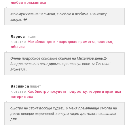
любви и романтики
Мой мужчина нашёл меня, я люблю и любима. Я выхожу
замуж. ❤️
Лариса
пишет
к статье:
Михайлов день - народные приметы, поверья,
обычаи
Очень подробное описание обычая на Михайлов день.2-
3ведра вина и в гости ,прямо переплюнул советы Тиктока!
Может,и...
Василиса
пишет
к статье:
Как быстро похудеть подростку: теория и практика
потери веса
быстро не стоит вообще худеть. у меня племяннице смогла на
диете венеры шариповой. консультация диетолога оказалась
для...