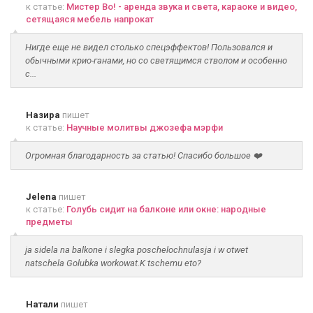
к статье:
Мистер Во! - аренда звука и света, караоке и видео,
сетящаяся мебель напрокат
Нигде еще не видел столько спецэффектов! Пользовался и
обычными крио-ганами, но со светящимся стволом и особенно
с...
Назира
пишет
к статье:
Научные молитвы джозефа мэрфи
Огромная благодарность за статью! Спасибо большое ❤️
Jelena
пишет
к статье:
Голубь сидит на балконе или окне: народные
предметы
ja sidela na balkone i slegka poschelochnulasja i w otwet
natschela Golubka workowat.K tschemu eto?
Натали
пишет