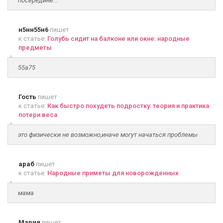
посередине...
н5нн55н6
пишет
к статье:
Голубь сидит на балконе или окне: народные
предметы
55а75
Гость
пишет
к статье:
Как быстро похудеть подростку: теория и практика
потери веса
это физически не возможно,иначе могут начаться проблемы
араб
пишет
к статье:
Народные приметы для новорожденных
мама
Мария
пишет