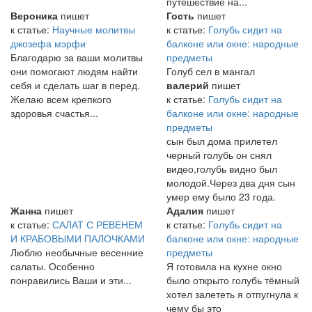
путешествие на...
Вероника
пишет
Гость
пишет
к статье:
Научные молитвы
к статье:
Голубь сидит на
джозефа мэрфи
балконе или окне: народные
Благодарю за ваши молитвы
предметы
они помогают людям найти
Голуб сел в мангал
себя и сделать шаг в перед.
валерий
пишет
Желаю всем крепкого
к статье:
Голубь сидит на
здоровья счастья...
балконе или окне: народные
предметы
сын был дома прилетел
черный голубь он снял
видео,голубь видно был
молодой.Через два дня сын
умер ему было 23 года.
Жанна
пишет
Адалия
пишет
к статье:
САЛАТ С РЕВЕНЕМ
к статье:
Голубь сидит на
И КРАБОВЫМИ ПАЛОЧКАМИ
балконе или окне: народные
Люблю необычные весенние
предметы
салаты. Особенно
Я готовила на кухне окно
понравились Ваши и эти...
было открыто голубь тёмный
хотел залететь я отпугнула к
чему бы это