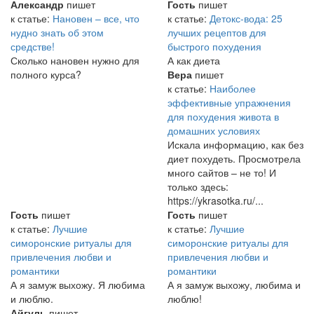
Александр
пишет
Гость
пишет
к статье:
Нановен – все, что
к статье:
Детокс-вода: 25
нудно знать об этом
лучших рецептов для
средстве!
быстрого похудения
Сколько нановен нужно для
А как диета
полного курса?
Вера
пишет
к статье:
Наиболее
эффективные упражнения
для похудения живота в
домашних условиях
Искала информацию, как без
диет похудеть. Просмотрела
много сайтов – не то! И
только здесь:
https://ykrasotka.ru/...
Гость
пишет
Гость
пишет
к статье:
Лучшие
к статье:
Лучшие
симоронские ритуалы для
симоронские ритуалы для
привлечения любви и
привлечения любви и
романтики
романтики
А я замуж выхожу. Я любима
А я замуж выхожу, любима и
и люблю.
люблю!
Айгуль
пишет