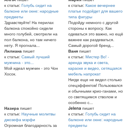
к статье:
Голубь сидит на
к статье:
Какое вечернее
балконе или окне: народные
платье подойдет для вашего
предметы
типа фигуры
Здравствуйте! На перилах
Подойду немного с другой
балкона спокойно сидели
стороны к вопросу. Как
много голубей, смотрели на
одеваться это важно, но ещё
пол балкона, но там ничего
важнее как раздеваться.
нету. Я прогнала...
Самый дорогой бренд...
Лилиана
пишет
Ваня
пишет
к статье:
Самый лучший
к статье:
Мистер Во! -
мужчина - это...
аренда звука и света,
Мой идеал мужчин - это Чон
караоке и видео, сетящаяся
Хосок.
мебель напрокат
Нигде еще не видел столько
спецэффектов! Пользовался
и обычными крио-ганами, но
со светящимся стволом и
особенно с...
Назира
пишет
Jelena
пишет
к статье:
Научные молитвы
к статье:
Голубь сидит на
джозефа мэрфи
балконе или окне: народные
Огромная благодарность за
предметы