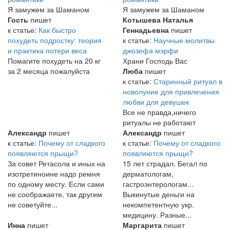
Я замужем за Шаманом
Я замужем за Шаманом
Гость
пишет
Котышева Наталья
к статье:
Как быстро
Геннадьевна
пишет
похудеть подростку: теория
к статье:
Научные молитвы
и практика потери веса
джозефа мэрфи
Помагите похудеть на 20 кг
Храни Господь Вас
за 2 месяца пожалуйста
Люба
пишет
к статье:
Старинный ритуал в
новолуние для привлечения
любви для девушек
Все не правда,ничего
ритуалы не работают
Александр
пишет
Александр
пишет
к статье:
Почему от сладкого
к статье:
Почему от сладкого
появляются прыщи?
появляются прыщи?
За совет Ретасола и иных на
15 лет страдал. Бегал по
изотретиноине надо ремня
дерматологам,
по одному месту. Если сами
гастроэнтерологам...
не соображаете, так другим
Выкинутые деньги на
не советуйте...
некомпетентную укр.
медицину. Разные...
Инна
пишет
Маргарита
пишет