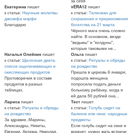
за себя
Екатерина
пишет
vERA12
пишет
к статье:
Научные молитвы
к статье:
Талисман для
джозефа мэрфи
сохранения и приумножения
Благодарю
богатства на 21 марта
Чёрного мага очень сложно
найти. В основном, везде
"ведьмы" и "колдуны",
которые таковыми не...
Наталья Олейник
пишет
Ольга
пишет
к статье:
Щелочная диета.
к статье:
Ритуалы и обряды
список ощелачивающих и
на рождество
окисляющих продуктов
Пришла в церковь 6 января,
Протоворечия в составе
подошла женщина
продуктов в разных
попросила подать деньги
таблицах.
больному ребёнку, когда я
ей дала 50 рублей она...
Лариса
пишет
Тест
пишет
к статье:
Ритуалы и обряды
к статье:
Голубь сидит на
на рождество
балконе или окне: народные
За здравие..Марины,
предметы
Александры, Никиты,
Если голубь сидит на окне и
Евгении, Артема, Николая,
воркует, нужно жать встречи