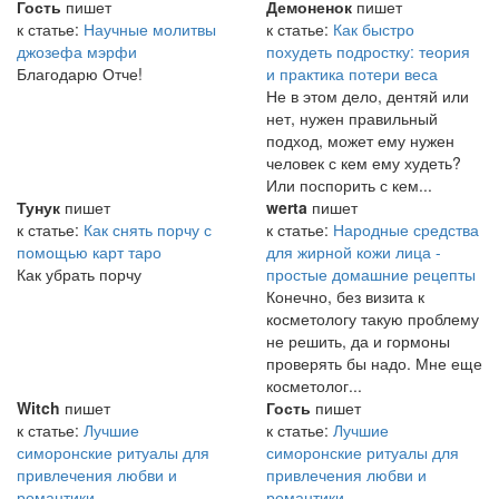
Гость
пишет
Демоненок
пишет
к статье:
Научные молитвы
к статье:
Как быстро
джозефа мэрфи
похудеть подростку: теория
Благодарю Отче!
и практика потери веса
Не в этом дело, дентяй или
нет, нужен правильный
подход, может ему нужен
человек с кем ему худеть?
Или поспорить с кем...
Тунук
пишет
werta
пишет
к статье:
Как снять порчу с
к статье:
Народные средства
помощью карт таро
для жирной кожи лица -
Как убрать порчу
простые домашние рецепты
Конечно, без визита к
косметологу такую проблему
не решить, да и гормоны
проверять бы надо. Мне еще
косметолог...
Witch
пишет
Гость
пишет
к статье:
Лучшие
к статье:
Лучшие
симоронские ритуалы для
симоронские ритуалы для
привлечения любви и
привлечения любви и
романтики
романтики