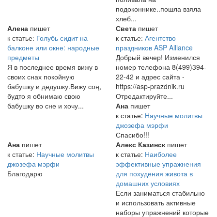
подоконнике..пошла взяла
хлеб...
Алена
пишет
Света
пишет
к статье:
Голубь сидит на
к статье:
Агентство
балконе или окне: народные
праздников ASP Alliance
предметы
Добрый вечер! Изменился
Я в последнее время вижу в
номер телефона 8(499)394-
своих снах покойную
22-42 и адрес сайта -
бабушку и дедушку.Вижу соң,
https://asp-prazdnik.ru
будто я обнимаю свою
Отредактируйте...
бабушку во сне и хочу...
Ана
пишет
к статье:
Научные молитвы
джозефа мэрфи
Спасибо!!!
Ана
пишет
Алекс Казинск
пишет
к статье:
Научные молитвы
к статье:
Наиболее
джозефа мэрфи
эффективные упражнения
Благодарю
для похудения живота в
домашних условиях
Если заниматься стабильно
и использовать активные
наборы упражнений которые