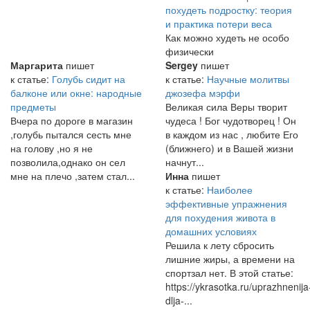
похудеть подростку: теория
и практика потери веса
Как можно худеть не особо
физически
Маргарита
пишет
Sergey
пишет
к статье:
Голубь сидит на
к статье:
Научные молитвы
балконе или окне: народные
джозефа мэрфи
предметы
Великая сила Веры творит
Вчера по дороге в магазин
чудеса ! Бог чудотворец ! Он
,голубь пытался сесть мне
в каждом из нас , любите Его
на голову ,но я не
(ближнего) и в Вашей жизни
позволила,однако он сел
начнут...
мне на плечо ,затем стал...
Инна
пишет
к статье:
Наиболее
эффективные упражнения
для похудения живота в
домашних условиях
Решила к лету сбросить
лишние жиры, а времени на
спортзал нет. В этой статье:
https://ykrasotka.ru/uprazhnenija
dlja-...