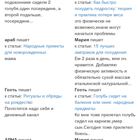
подоконнике сидели 2
к статье:
Как быстро
голубя,один посередине, а
похудеть подростку: теория
второй подальше,
и практика потери веса
посередине...
это физически не
возможно,иначе могут
начаться проблемы
араб
пишет
Мария
пишет
к статье:
Народные приметы
к статье:
15 лучших
для новорожденных
завтраков для похудения
мама
Ем 2 раза в день, мне оч.
нравится. Добавляю
физическую активность и
обязательно сухой массаж
итальянской натуральной...
Гость
пишет
Гость
пишет
к статье:
Ритуалы и обряды
к статье:
Голубь сидит на
на рождество
балконе или окне: народные
Почтстится надо себя и
предметы
денежный канал
Ко мне тоже прилетал голубь
сидел на карнизе,умер
сын.Сегодня тоже прилетел
боюсь..
АЯНА
пишет
Мария
пишет