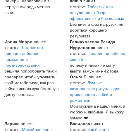
Венеры Шариповой и в
admin
пишет
первую очередь меняю
к статье:
Таблетки для
свои...
похудения - обзор
эффективных и безопасных
Без диет и физ нагрузок, не
добиться хорошего
результата
Ирина Мирро
пишет
Галиахметова Резида
к статье:
L карнитин:
Нурулловна
пишет
принцип действия,
к статье:
Гадание на себя со
показания и
свечой
противопоказания
почему я никак не магу
решила попробовать такой
выйти замуж мне 42 года
препарат, чтобы улучшить
Ольга Т.
пишет
свой метаболизм, как раз
к статье:
Лучшие
сейчас использую белковую
симоронские ритуалы для
диету венеры...
привлечения любви и
романтики
Мой мужчина нашёл меня, я
люблю и любима. Я выхожу
замуж. ❤️
Лариса
пишет
Василиса
пишет
к статье:
Михайлов день -
к статье:
Как быстро