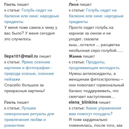
Гость
пишет
Леся
пишет
к статье:
Голубь сидит на
к статье:
Голубь сидит на
балконе или окне: народные
балконе или окне: народные
предметы
предметы
У меня тоже самое,к чему у
Просто сидит голубь на
вас было? У меня сегодня
карнизе за окном и не
это случилось
уходит, сказала
кыш...остался ... расцветка
необычная серо-голубой......
lleps101@mail.ru
пишет
Жанна
пишет
к статье:
Яркие осенние
к статье:
Продукты,
картинки и фотографии -
продлевающие молодость
природа осенью, осенние
Нужны антиоксиданты, а
пейзажи
женщинам фитоэстрогены –
Спасибо большое за
они помогают гормональный
прекрасные картины!
баланс поддерживать, что
смягчает наступление...
Гость
пишет
elena_blinkina
пишет
к статье:
Лучшие
к статье:
Какие упражнения
симоронские ритуалы для
вам помогут похудеть?
привлечения любви и
Я тоже кардинально
романтики
поменялась, после того, как