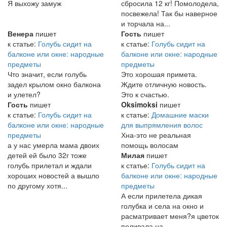
Я выхожу замуж
сбросила 12 кг! Помолодела,
посвежела! Так бы наверное
и торчала на...
Венера
пишет
Гость
пишет
к статье:
Голубь сидит на
к статье:
Голубь сидит на
балконе или окне: народные
балконе или окне: народные
предметы
предметы
Что значит, если голубь
Это хорошая примета.
задел крылом окно балкона
Ждите отличную новость.
и улетел?
Это к счастью.
Гость
пишет
Oksimoksi
пишет
к статье:
Голубь сидит на
к статье:
Домашние маски
балконе или окне: народные
для выпрямления волос
предметы
Хна-это не реальная
а у нас умерла мама двоих
помощь волосам
детей ей было 32г тоже
Милая
пишет
голубь прилетал и ждали
к статье:
Голубь сидит на
хороших новостей а вышло
балконе или окне: народные
по другому хотя...
предметы
А если прилетела дикая
голубка и села на окно и
расматривает меня?я цветок
поливала на