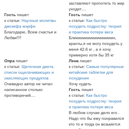
заставляют пропотеть то жир
уходит....
Гость
пишет
Гость
пишет
к статье:
Научные молитвы
к статье:
Как быстро
джозефа мэрфи
похудеть подростку: теория
Благодарю, Всем счастья и
и практика потери веса
Любви!!!!
Блииииииииииииииииин,
кранты,я не могу похудеть у
меня 42.6 кг , а я хочу
примерно хотя бы 35 кг
Опра
пишет
Лена
пишет
к статье:
Щелочная диета.
к статье:
Самые популярные
список ощелачивающих и
китайские таблетки для
окисляющих продуктов
похудения
Очевидно автор не читал
Хочу худеть
написанное столько
Гость
пишет
противоречий....
к статье:
Как быстро
похудеть подростку: теория
и практика потери веса
В любом случае дело его .
Надо что бы ему понравился
кто то и тогда он возьмется