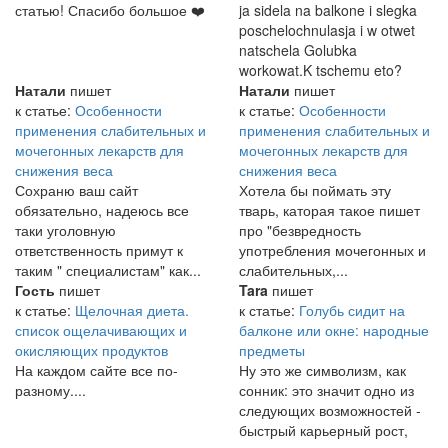
статью! Спасибо большое ❤️
ja sidela na balkone i slegka
poschelochnulasja i w otwet
natschela Golubka
workowat.K tschemu eto?
Натали
пишет
Натали
пишет
к статье:
Особенности
к статье:
Особенности
применения слабительных и
применения слабительных и
мочегонных лекарств для
мочегонных лекарств для
снижения веса
снижения веса
Сохраню ваш сайт
Хотела бы поймать эту
обязательно, надеюсь все
тварь, каторая такое пишет
таки уголовную
про "безвредность
ответственность примут к
употребления мочегонных и
таким " специалистам" как...
слабительных,...
Гость
пишет
Tara
пишет
к статье:
Щелочная диета.
к статье:
Голубь сидит на
список ощелачивающих и
балконе или окне: народные
окисляющих продуктов
предметы
На каждом сайте все по-
Ну это же символизм, как
разному....
сонник: это значит одно из
следующих возможностей -
быстрый карьерный рост,