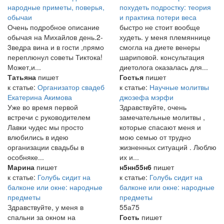
народные приметы, поверья,
похудеть подростку: теория
обычаи
и практика потери веса
Очень подробное описание
быстро не стоит вообще
обычая на Михайлов день.2-
худеть. у меня племяннице
3ведра вина и в гости ,прямо
смогла на диете венеры
переплюнул советы Тиктока!
шариповой. консультация
Может,и...
диетолога оказалась для...
Татьяна
пишет
Гостья
пишет
к статье:
Организатор свадеб
к статье:
Научные молитвы
Екатерина Акимова
джозефа мэрфи
Уже во время первой
Здравствуйте, очень
встречи с руководителем
замечательные молитвы ,
Лавки чудес мы просто
которые спасают меня и
влюбились в идею
мою семью от трудно
организации свадьбы в
жизненных ситуаций . Люблю
особняке...
их и...
Марина
пишет
н5нн55н6
пишет
к статье:
Голубь сидит на
к статье:
Голубь сидит на
балконе или окне: народные
балконе или окне: народные
предметы
предметы
Здравствуйте, у меня в
55а75
спальни за окном на
Гость
пишет