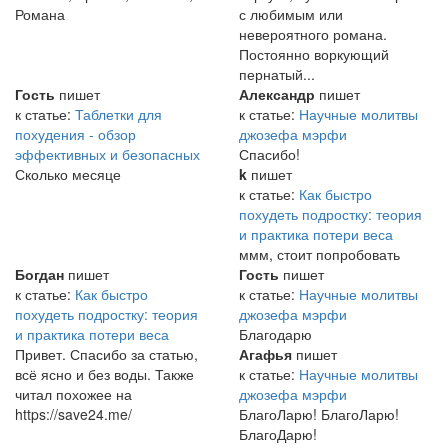
Романа
с любимым или
невероятного романа.
Постоянно воркующий
пернатый...
Гость
пишет
Александр
пишет
к статье:
Таблетки для
к статье:
Научные молитвы
похудения - обзор
джозефа мэрфи
эффективных и безопасных
Спасибо!
Сколько месяце
k
пишет
к статье:
Как быстро
похудеть подростку: теория
и практика потери веса
ммм, стоит попробовать
Богдан
пишет
Гость
пишет
к статье:
Как быстро
к статье:
Научные молитвы
похудеть подростку: теория
джозефа мэрфи
и практика потери веса
Благодарю
Привет. Спасибо за статью,
Агафья
пишет
всё ясно и без воды. Также
к статье:
Научные молитвы
читал похожее на
джозефа мэрфи
https://save24.me/
БлагоЛарю! БлагоЛарю!
БлагоДарю!