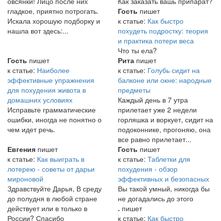
овсянки! Лицо после них
Как заказать вашь припарат?
гладкое, приятно потрогать.
Гость
пишет
Искала хорошую подборку и
к статье:
Как быстро
нашла вот здесь:...
похудеть подростку: теория
и практика потери веса
Что ты ела?
Гость
пишет
Рита
пишет
к статье:
Наиболее
к статье:
Голубь сидит на
эффективные упражнения
балконе или окне: народные
для похудения живота в
предметы
домашних условиях
Каждый день в 7 утра
Исправьте грамматические
прилетает уже 2 недели
ошибки, иногда не понятно о
горляшка и воркует, сидит на
чем идет речь.
подоконнике, прогоняю, она
все равно прилетает...
Евгения
пишет
Гость
пишет
к статье:
Как выиграть в
к статье:
Таблетки для
лотерею - советы от дарьи
похудения - обзор
мироновой
эффективных и безопасных
Здравствуйте Дарья, В среду
Вы такой умный, никогда бы
до полудня в любой стране
не догадались до этого
действует или в только в
.
пишет
России? Спасибо
к статье:
Как быстро