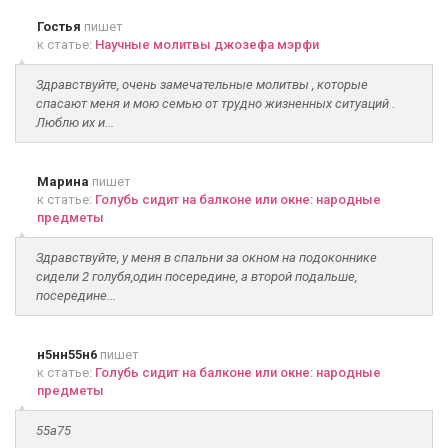
Гостья
пишет
к статье:
Научные молитвы джозефа мэрфи
Здравствуйте, очень замечательные молитвы , которые
спасают меня и мою семью от трудно жизненных ситуаций .
Люблю их и...
Марина
пишет
к статье:
Голубь сидит на балконе или окне: народные
предметы
Здравствуйте, у меня в спальни за окном на подоконнике
сидели 2 голубя,один посередине, а второй подальше,
посередине...
н5нн55н6
пишет
к статье:
Голубь сидит на балконе или окне: народные
предметы
55а75