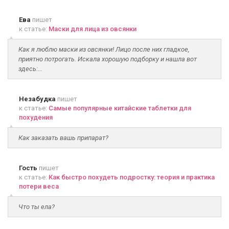
Ева
пишет
к статье:
Маски для лица из овсянки
Как я люблю маски из овсянки! Лицо после них гладкое,
приятно потрогать. Искала хорошую подборку и нашла вот
здесь:...
Незабудка
пишет
к статье:
Самые популярные китайские таблетки для
похудения
Как заказать вашь припарат?
Гость
пишет
к статье:
Как быстро похудеть подростку: теория и практика
потери веса
Что ты ела?