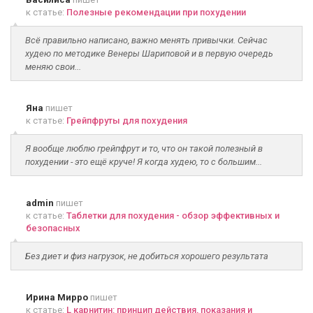
к статье:
Полезные рекомендации при похудении
Всё правильно написано, важно менять привычки. Сейчас
худею по методике Венеры Шариповой и в первую очередь
меняю свои...
Яна
пишет
к статье:
Грейпфруты для похудения
Я вообще люблю грейпфрут и то, что он такой полезный в
похудении - это ещё круче! Я когда худею, то с большим...
admin
пишет
к статье:
Таблетки для похудения - обзор эффективных и
безопасных
Без диет и физ нагрузок, не добиться хорошего результата
Ирина Мирро
пишет
к статье:
L карнитин: принцип действия, показания и