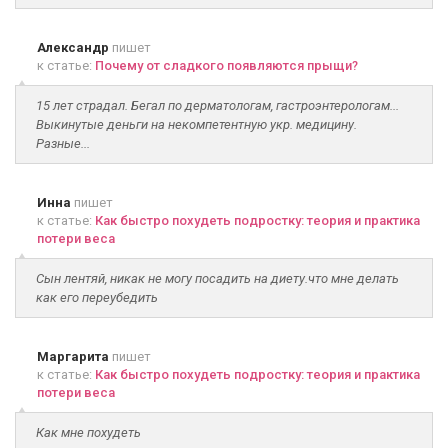
Александр
пишет
к статье:
Почему от сладкого появляются прыщи?
15 лет страдал. Бегал по дерматологам, гастроэнтерологам...
Выкинутые деньги на некомпетентную укр. медицину.
Разные...
Инна
пишет
к статье:
Как быстро похудеть подростку: теория и практика
потери веса
Сын лентяй, никак не могу посадить на диету.что мне делать
как его переубедить
Маргарита
пишет
к статье:
Как быстро похудеть подростку: теория и практика
потери веса
Как мне похудеть