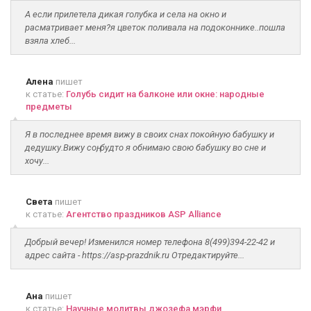
А если прилетела дикая голубка и села на окно и
расматривает меня?я цветок поливала на подоконнике..пошла
взяла хлеб...
Алена
пишет
к статье:
Голубь сидит на балконе или окне: народные
предметы
Я в последнее время вижу в своих снах покойную бабушку и
дедушку.Вижу соң, будто я обнимаю свою бабушку во сне и
хочу...
Света
пишет
к статье:
Агентство праздников ASP Alliance
Добрый вечер! Изменился номер телефона 8(499)394-22-42 и
адрес сайта - https://asp-prazdnik.ru Отредактируйте...
Ана
пишет
к статье:
Научные молитвы джозефа мэрфи