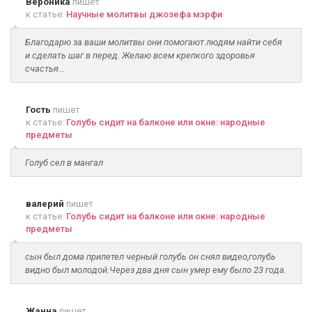
Вероника
пишет
к статье:
Научные молитвы джозефа мэрфи
Благодарю за ваши молитвы они помогают людям найти себя
и сделать шаг в перед. Желаю всем крепкого здоровья
счастья...
Гость
пишет
к статье:
Голубь сидит на балконе или окне: народные
предметы
Голуб сел в мангал
валерий
пишет
к статье:
Голубь сидит на балконе или окне: народные
предметы
сын был дома прилетел черный голубь он снял видео,голубь
видно был молодой.Через два дня сын умер ему было 23 года.
Жанна
пишет