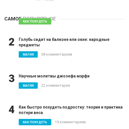
1
Таблетки для похудения - обзор эффективных и
безопасных
САМОЕ
ПОПУЛЯРНОЕ
81 комментарий
КАК ПОХУДЕТЬ
2
Голубь сидит на балконе или окне: народные
предметы
38 комментариев
МАГИЯ
3
Научные молитвы джозефа мэрфи
22 комментария
МАГИЯ
4
Как быстро похудеть подростку: теория и практика
потери веса
19 комментариев
КАК ПОХУДЕТЬ