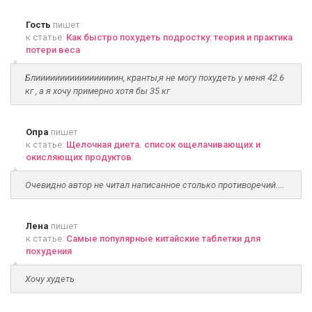
Гость
пишет
к статье:
Как быстро похудеть подростку: теория и практика
потери веса
Блииииииииииииииииин, кранты,я не могу похудеть у меня 42.6
кг , а я хочу примерно хотя бы 35 кг
Опра
пишет
к статье:
Щелочная диета. список ощелачивающих и
окисляющих продуктов
Очевидно автор не читал написанное столько противоречий....
Лена
пишет
к статье:
Самые популярные китайские таблетки для
похудения
Хочу худеть