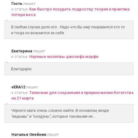
Гость
пишет
к статье:
Как быстро похудеть подростку: теория и практика
потери веса
В любом случае дело его . Надо что бы ему понравился кто то
и тогда он возьмется за себя
Екатерина
пишет
к статье:
Научные молитвы джозефа мэрфи
Благодарю
vERA12
пишет
к статье:
Талисман для сохранения и приумножения богатства
на 21 марта
Чёрного мага очень сложно найти. В основном, везде
"ведьмы" и "колдуны", которые таковыми не...
Наталья Олейник
пишет