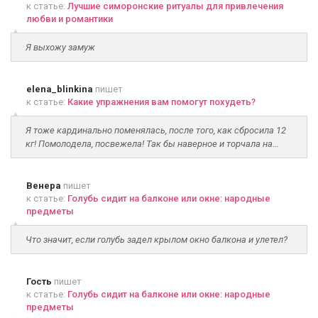
к статье:
Лучшие симоронские ритуалы для привлечения
любви и романтики
Я выхожу замуж
elena_blinkina
пишет
к статье:
Какие упражнения вам помогут похудеть?
Я тоже кардинально поменялась, после того, как сбросила 12
кг! Помолодела, посвежела! Так бы наверное и торчала на...
Венера
пишет
к статье:
Голубь сидит на балконе или окне: народные
предметы
Что значит, если голубь задел крылом окно балкона и улетел?
Гость
пишет
к статье:
Голубь сидит на балконе или окне: народные
предметы