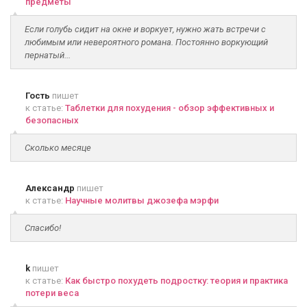
предметы
Если голубь сидит на окне и воркует, нужно жать встречи с
любимым или невероятного романа. Постоянно воркующий
пернатый...
Гость
пишет
к статье:
Таблетки для похудения - обзор эффективных и
безопасных
Сколько месяце
Александр
пишет
к статье:
Научные молитвы джозефа мэрфи
Спасибо!
k
пишет
к статье:
Как быстро похудеть подростку: теория и практика
потери веса