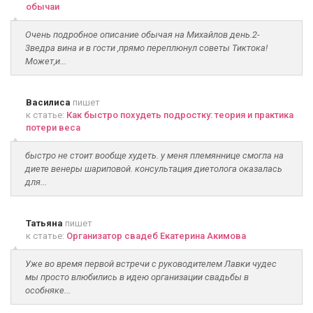
обычаи
Очень подробное описание обычая на Михайлов день.2-
3ведра вина и в гости ,прямо переплюнул советы Тиктока!
Может,и...
Василиса
пишет
к статье:
Как быстро похудеть подростку: теория и практика
потери веса
быстро не стоит вообще худеть. у меня племяннице смогла на
диете венеры шариповой. консультация диетолога оказалась
для...
Татьяна
пишет
к статье:
Организатор свадеб Екатерина Акимова
Уже во время первой встречи с руководителем Лавки чудес
мы просто влюбились в идею организации свадьбы в
особняке...