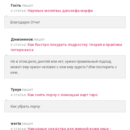
Гость
пишет
к статье:
Научные молитвы джозефа мэрфи
Благодарю Отче!
Демоненок
пишет
к статье:
Как быстро похудеть подростку: теория и практика
потери веса
Не в этом дело, дентяй или нет, нужен правильный подход,
может ему нужен человек с кем ему худеть? Или поспорить с
кем...
Тунук
пишет
к статье:
Как снять порчу с помощью карт таро
Как убрать порчу
werta
пишет
к статье:
Народные средства для жирной кожи лица -