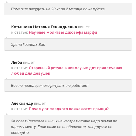
Помагите похудеть на 20 кг за 2 месяца пожалуйста
Котышева Наталья Геннадьевна
пишет
к статье:
Научные молитвы джозефа мэрфи
Храни Господь Вас
Люба
пишет
к статье:
Старинный ритуал в новолуние для привлечения
любви для девушек
Все не правда,ничего ритуалы не работают
Александр
пишет
к статье:
Почему от сладкого появляются прыщи?
За совет Ретасола и иных на изотретиноине надо ремня по
одному месту. Если сами не соображаете, так другим не
советуйте...