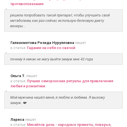
противопоказания
решила попробовать такой препарат, чтобы улучшить свой
метаболизм, как раз сейчас использую белковую диету
венеры...
Галиахметова Резида Нурулловна
пишет
к статье:
Гадание на себя со свечой
почему я никак не магу выйти замуж мне 42 года
Ольга Т.
пишет
к статье:
Лучшие симоронские ритуалы для привлечения
любви и романтики
Мой мужчина нашёл меня, я люблю и любима. Я выхожу
замуж. ❤️
Лариса
пишет
к статье:
Михайлов день - народные приметы, поверья,