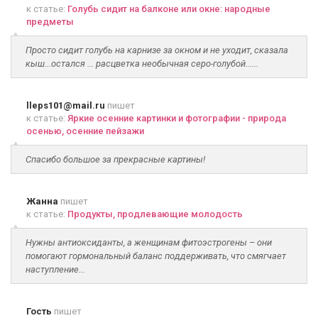
к статье:
Голубь сидит на балконе или окне: народные
предметы
Просто сидит голубь на карнизе за окном и не уходит, сказала
кыш...остался ... расцветка необычная серо-голубой......
lleps101@mail.ru
пишет
к статье:
Яркие осенние картинки и фотографии - природа
осенью, осенние пейзажи
Спасибо большое за прекрасные картины!
Жанна
пишет
к статье:
Продукты, продлевающие молодость
Нужны антиоксиданты, а женщинам фитоэстрогены – они
помогают гормональный баланс поддерживать, что смягчает
наступление...
Гость
пишет