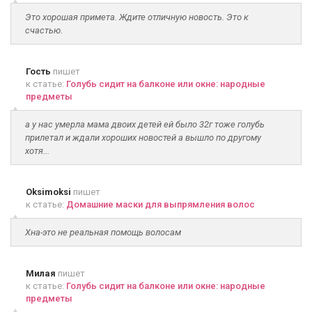
Это хорошая примета. Ждите отличную новость. Это к
счастью.
Гость
пишет
к статье:
Голубь сидит на балконе или окне: народные
предметы
а у нас умерла мама двоих детей ей было 32г тоже голубь
прилетал и ждали хороших новостей а вышло по другому
хотя...
Oksimoksi
пишет
к статье:
Домашние маски для выпрямления волос
Хна-это не реальная помощь волосам
Милая
пишет
к статье:
Голубь сидит на балконе или окне: народные
предметы