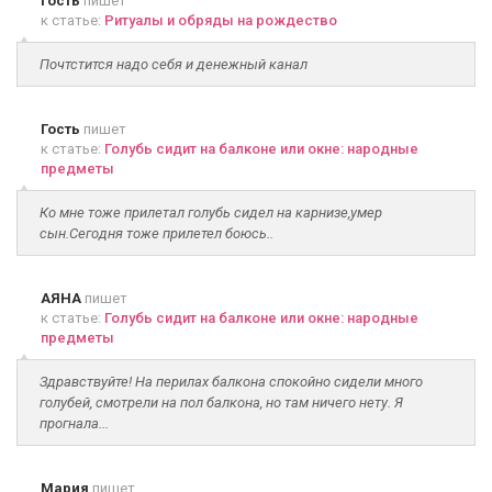
Гость
пишет
к статье:
Ритуалы и обряды на рождество
Почтстится надо себя и денежный канал
Гость
пишет
к статье:
Голубь сидит на балконе или окне: народные
предметы
Ко мне тоже прилетал голубь сидел на карнизе,умер
сын.Сегодня тоже прилетел боюсь..
АЯНА
пишет
к статье:
Голубь сидит на балконе или окне: народные
предметы
Здравствуйте! На перилах балкона спокойно сидели много
голубей, смотрели на пол балкона, но там ничего нету. Я
прогнала...
Мария
пишет