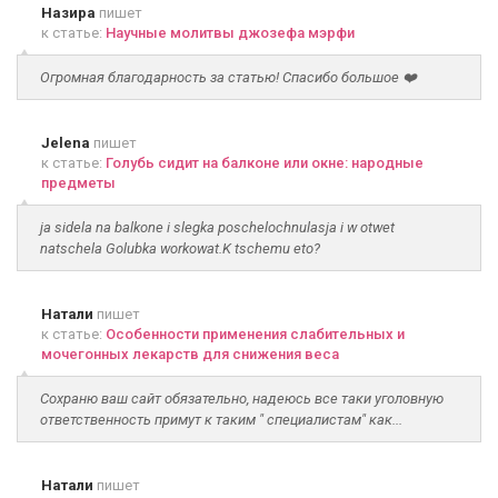
Назира
пишет
к статье:
Научные молитвы джозефа мэрфи
Огромная благодарность за статью! Спасибо большое ❤️
Jelena
пишет
к статье:
Голубь сидит на балконе или окне: народные
предметы
ja sidela na balkone i slegka poschelochnulasja i w otwet
natschela Golubka workowat.K tschemu eto?
Натали
пишет
к статье:
Особенности применения слабительных и
мочегонных лекарств для снижения веса
Сохраню ваш сайт обязательно, надеюсь все таки уголовную
ответственность примут к таким " специалистам" как...
Натали
пишет