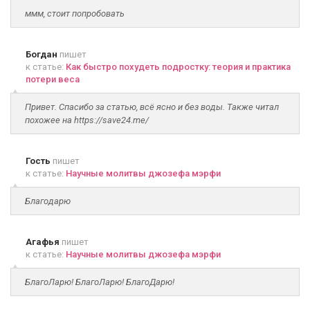
ммм, стоит попробовать
Богдан
пишет
к статье:
Как быстро похудеть подростку: теория и практика
потери веса
Привет. Спасибо за статью, всё ясно и без воды. Также читал
похожее на https://save24.me/
Гость
пишет
к статье:
Научные молитвы джозефа мэрфи
Благодарю
Агафья
пишет
к статье:
Научные молитвы джозефа мэрфи
БлагоЛарю! БлагоЛарю! БлагоДарю!