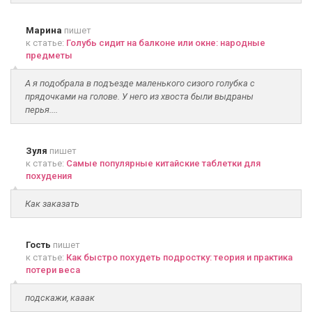
Марина
пишет
к статье:
Голубь сидит на балконе или окне: народные
предметы
А я подобрала в подъезде маленького сизого голубка с
прядочками на голове. У него из хвоста были выдраны
перья....
Зуля
пишет
к статье:
Самые популярные китайские таблетки для
похудения
Как заказать
Гость
пишет
к статье:
Как быстро похудеть подростку: теория и практика
потери веса
подскажи, кааак