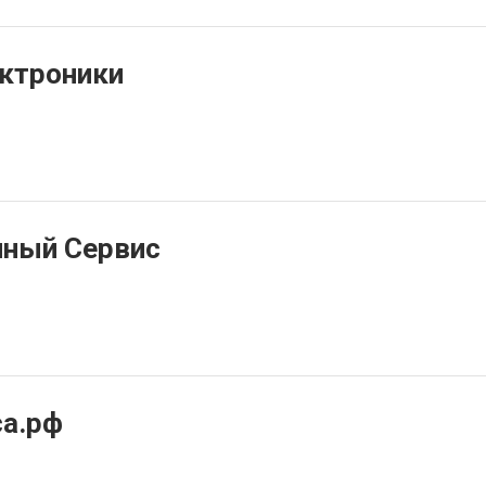
ктроники
пный Сервис
а.рф