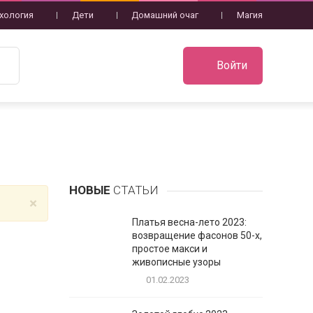
хология
Дети
Домашний очаг
Магия
Войти
НОВЫЕ
СТАТЬИ
×
Платья весна-лето 2023:
возвращение фасонов 50-х,
простое макси и
живописные узоры
01.02.2023