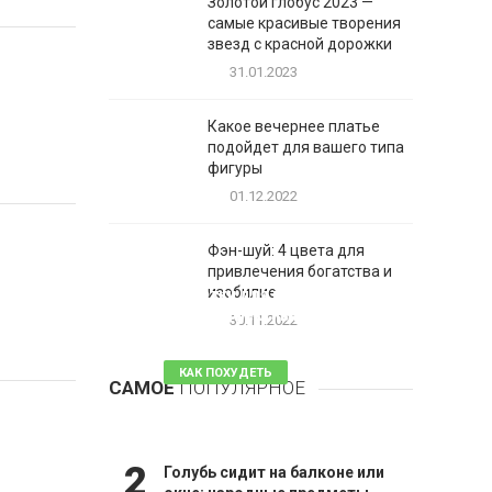
Золотой глобус 2023 —
самые красивые творения
звезд с красной дорожки
31.01.2023
Какое вечернее платье
подойдет для вашего типа
фигуры
01.12.2022
Фэн-шуй: 4 цвета для
привлечения богатства и
1
изобилие
Таблетки для похудения -
обзор эффективных и
30.11.2022
безопасных
КАК ПОХУДЕТЬ
САМОЕ
ПОПУЛЯРНОЕ
81 комментарий
2
Голубь сидит на балконе или