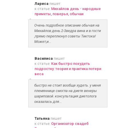
Лариса
пишет
к статье:
Михайлов день - народные
приметы, поверья, обычаи
Очень подробное описание обычая на
Михайлов день.2-3ведра вина и в гости
,прямо переплюнул советы Тиктока!
Может,и...
Василиса
пишет
к статье:
Как быстро похудеть
подростку: теория и практика потери
веса
быстро не стоит вообще худеть. у меня
племяннице смогла на диете венеры
шариповой. консультация диетолога
оказалась для...
Татьяна
пишет
к статье:
Организатор свадеб