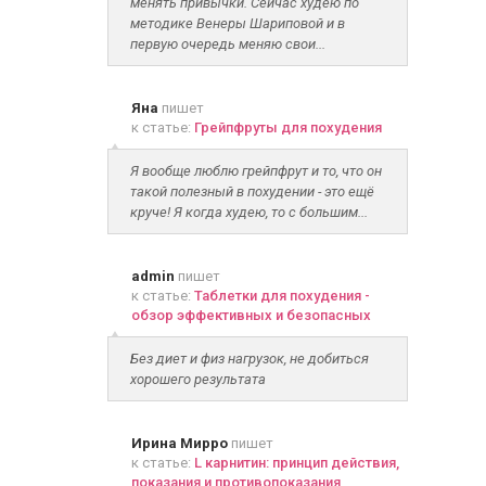
менять привычки. Сейчас худею по
методике Венеры Шариповой и в
первую очередь меняю свои...
Яна
пишет
к статье:
Грейпфруты для похудения
Я вообще люблю грейпфрут и то, что он
такой полезный в похудении - это ещё
круче! Я когда худею, то с большим...
admin
пишет
к статье:
Таблетки для похудения -
обзор эффективных и безопасных
Без диет и физ нагрузок, не добиться
хорошего результата
Ирина Мирро
пишет
к статье:
L карнитин: принцип действия,
показания и противопоказания