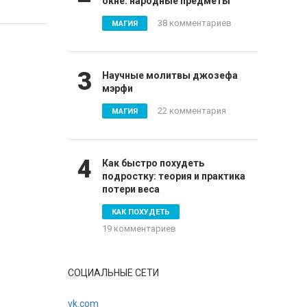
окне: народные предметы
38 комментариев
МАГИЯ
3
Научные молитвы джозефа
мэрфи
22 комментария
МАГИЯ
4
Как быстро похудеть
подростку: теория и практика
потери веса
КАК ПОХУДЕТЬ
19 комментариев
СОЦИАЛЬНЫЕ СЕТИ
vk.com