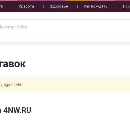
ти
Красота
Здоровье
Как похудеть
Пси
тавок
y again later.
я 4NW.RU