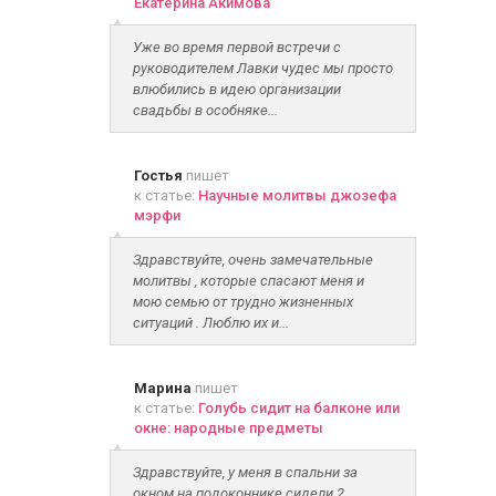
Екатерина Акимова
Уже во время первой встречи с
руководителем Лавки чудес мы просто
влюбились в идею организации
свадьбы в особняке...
Гостья
пишет
к статье:
Научные молитвы джозефа
мэрфи
Здравствуйте, очень замечательные
молитвы , которые спасают меня и
мою семью от трудно жизненных
ситуаций . Люблю их и...
Марина
пишет
к статье:
Голубь сидит на балконе или
окне: народные предметы
Здравствуйте, у меня в спальни за
окном на подоконнике сидели 2