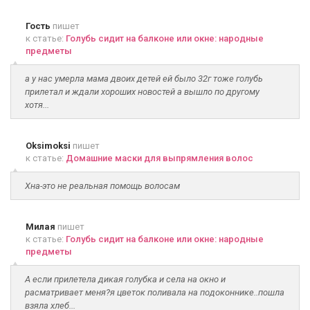
Гость
пишет
к статье:
Голубь сидит на балконе или окне: народные
предметы
а у нас умерла мама двоих детей ей было 32г тоже голубь
прилетал и ждали хороших новостей а вышло по другому
хотя...
Oksimoksi
пишет
к статье:
Домашние маски для выпрямления волос
Хна-это не реальная помощь волосам
Милая
пишет
к статье:
Голубь сидит на балконе или окне: народные
предметы
А если прилетела дикая голубка и села на окно и
расматривает меня?я цветок поливала на подоконнике..пошла
взяла хлеб...