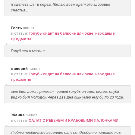
и сделать шаг в перед. Желаю всем крепкого здоровья
счастья...
Гость
пишет
к статье:
Голубь сидит на балконе или окне: народные
предметы
Голуб сел в мангал
валерий
пишет
к статье:
Голубь сидит на балконе или окне: народные
предметы
сын был дома прилетел черный голубь он снял видео,голубь
видно был молодой.Через два дня сын умер ему было 23 года.
Жанна
пишет
к статье:
САЛАТ С РЕВЕНЕМ И КРАБОВЫМИ ПАЛОЧКАМИ
Люблю необычные весенние салаты. Особенно понравились