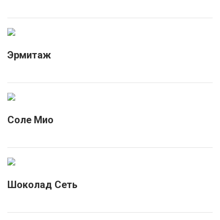
Эрмитаж
Соле Мио
Шоколад Сеть