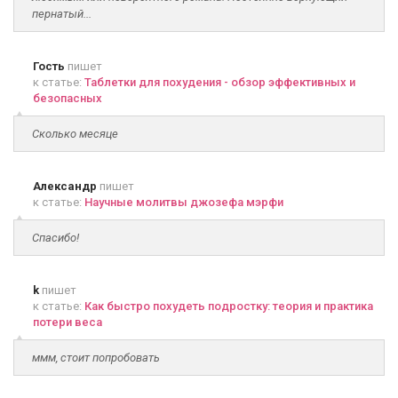
пернатый...
Гость
пишет
к статье:
Таблетки для похудения - обзор эффективных и
безопасных
Сколько месяце
Александр
пишет
к статье:
Научные молитвы джозефа мэрфи
Спасибо!
k
пишет
к статье:
Как быстро похудеть подростку: теория и практика
потери веса
ммм, стоит попробовать