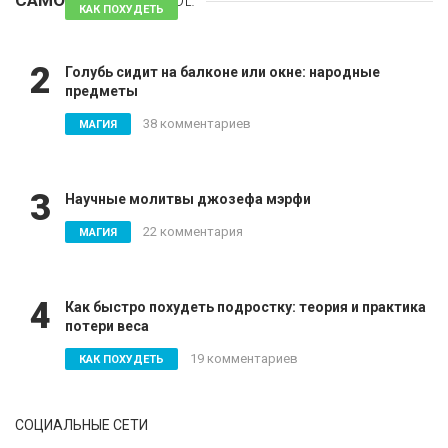
САМОЕ
ПОПУЛЯРНОЕ
81 комментарий
КАК ПОХУДЕТЬ
2
Голубь сидит на балконе или окне: народные
предметы
38 комментариев
МАГИЯ
3
Научные молитвы джозефа мэрфи
22 комментария
МАГИЯ
4
Как быстро похудеть подростку: теория и практика
потери веса
19 комментариев
КАК ПОХУДЕТЬ
СОЦИАЛЬНЫЕ СЕТИ