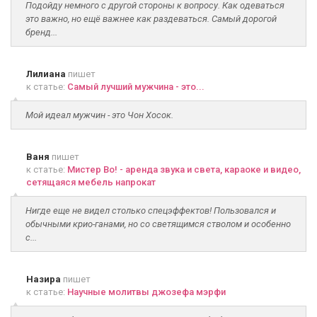
Подойду немного с другой стороны к вопросу. Как одеваться
это важно, но ещё важнее как раздеваться. Самый дорогой
бренд...
Лилиана
пишет
к статье:
Самый лучший мужчина - это...
Мой идеал мужчин - это Чон Хосок.
Ваня
пишет
к статье:
Мистер Во! - аренда звука и света, караоке и видео,
сетящаяся мебель напрокат
Нигде еще не видел столько спецэффектов! Пользовался и
обычными крио-ганами, но со светящимся стволом и особенно
с...
Назира
пишет
к статье:
Научные молитвы джозефа мэрфи