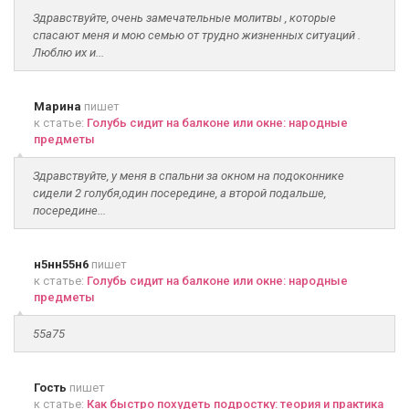
Здравствуйте, очень замечательные молитвы , которые
спасают меня и мою семью от трудно жизненных ситуаций .
Люблю их и...
Марина
пишет
к статье:
Голубь сидит на балконе или окне: народные
предметы
Здравствуйте, у меня в спальни за окном на подоконнике
сидели 2 голубя,один посередине, а второй подальше,
посередине...
н5нн55н6
пишет
к статье:
Голубь сидит на балконе или окне: народные
предметы
55а75
Гость
пишет
к статье:
Как быстро похудеть подростку: теория и практика