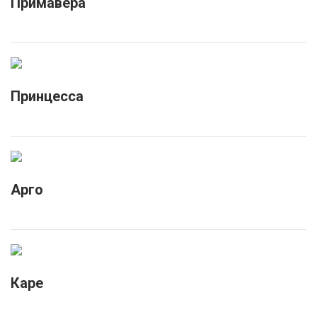
Примавера
Принцесса
Арго
Каре