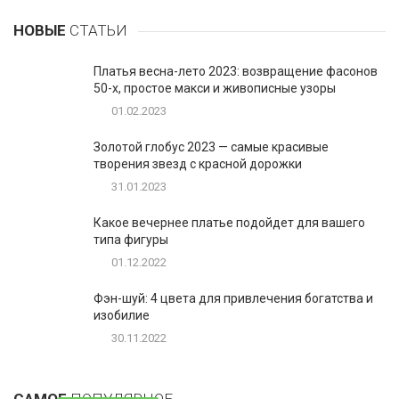
НОВЫЕ
СТАТЬИ
Платья весна-лето 2023: возвращение фасонов
50-х, простое макси и живописные узоры
01.02.2023
Золотой глобус 2023 — самые красивые
творения звезд с красной дорожки
31.01.2023
Какое вечернее платье подойдет для вашего
типа фигуры
01.12.2022
Фэн-шуй: 4 цвета для привлечения богатства и
изобилие
30.11.2022
1
Таблетки для похудения - обзор эффективных и
безопасных