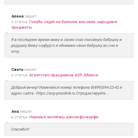
Алена
пишет
к статье:
Голубь сидит на балконе или окне: народные
предметы
Я в последнее время вижу в своих снах покойную бабушку и
дедушку.Вижу соң, будто я обнимаю свою бабушку во сне и
хочу...
Света
пишет
к статье:
Агентство праздников ASP Alliance
Добрый вечер! Изменился номер телефона 8(499)394-22-42 и
адрес сайта - https://asp-prazdnik.ru Отредактируйте...
Ана
пишет
к статье:
Научные молитвы джозефа мэрфи
Спасибо!!!