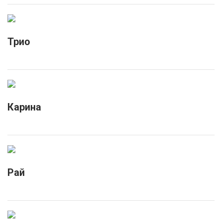
Трио
Карина
Рай