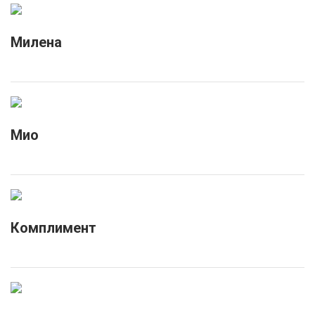
Милена
Мио
Комплимент