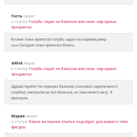
Гость
пишет
к статье:
Голубь сидит на балконе или окне: народные
предметы
Ко мне тоже прилетал голубь сидел на карнизе,умер
сын.Сегодня тоже прилетел боюсь..
АЯНА
пишет
к статье:
Голубь сидит на балконе или окне: народные
предметы
Здравствуйте! На перилах балкона спокойно сидели много
голубей, смотрели на пол балкона, но там ничего нету. Я
прогнала...
Мария
пишет
к статье:
Какое вечернее платье подойдет для вашего типа
фигуры