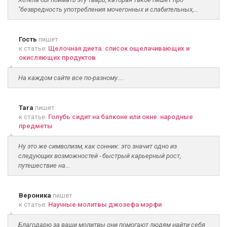
"безвредность употребления мочегонных и слабительных,...
Гость
пишет
к статье:
Щелочная диета. список ощелачивающих и
окисляющих продуктов
На каждом сайте все по-разному....
Tara
пишет
к статье:
Голубь сидит на балконе или окне: народные
предметы
Ну это же символизм, как сонник: это значит одно из
следующих возможностей - быстрый карьерный рост,
путешествие на...
Вероника
пишет
к статье:
Научные молитвы джозефа мэрфи
Благодарю за ваши молитвы они помогают людям найти себя