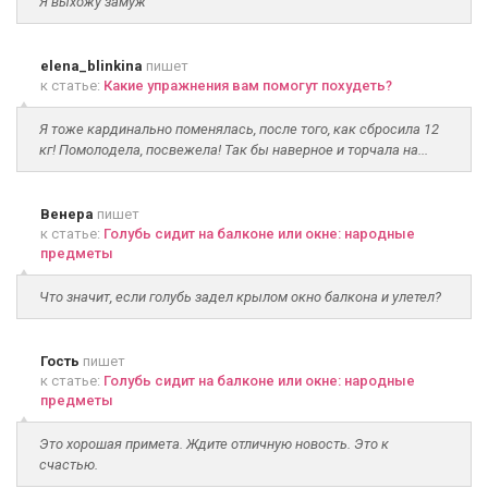
Я выхожу замуж
elena_blinkina
пишет
к статье:
Какие упражнения вам помогут похудеть?
Я тоже кардинально поменялась, после того, как сбросила 12
кг! Помолодела, посвежела! Так бы наверное и торчала на...
Венера
пишет
к статье:
Голубь сидит на балконе или окне: народные
предметы
Что значит, если голубь задел крылом окно балкона и улетел?
Гость
пишет
к статье:
Голубь сидит на балконе или окне: народные
предметы
Это хорошая примета. Ждите отличную новость. Это к
счастью.