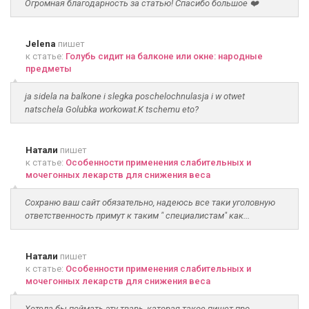
Огромная благодарность за статью! Спасибо большое ❤️
Jelena
пишет
к статье:
Голубь сидит на балконе или окне: народные
предметы
ja sidela na balkone i slegka poschelochnulasja i w otwet
natschela Golubka workowat.K tschemu eto?
Натали
пишет
к статье:
Особенности применения слабительных и
мочегонных лекарств для снижения веса
Сохраню ваш сайт обязательно, надеюсь все таки уголовную
ответственность примут к таким " специалистам" как...
Натали
пишет
к статье:
Особенности применения слабительных и
мочегонных лекарств для снижения веса
Хотела бы поймать эту тварь, каторая такое пишет про