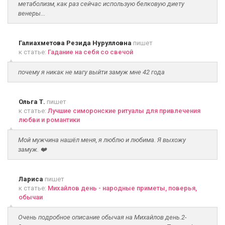
метаболизм, как раз сейчас использую белковую диету
венеры...
Галиахметова Резида Нурулловна
пишет
к статье:
Гадание на себя со свечой
почему я никак не магу выйти замуж мне 42 года
Ольга Т.
пишет
к статье:
Лучшие симоронские ритуалы для привлечения
любви и романтики
Мой мужчина нашёл меня, я люблю и любима. Я выхожу
замуж. ❤️
Лариса
пишет
к статье:
Михайлов день - народные приметы, поверья,
обычаи
Очень подробное описание обычая на Михайлов день.2-