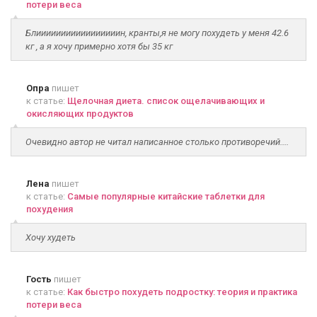
потери веса
Блииииииииииииииииин, кранты,я не могу похудеть у меня 42.6
кг , а я хочу примерно хотя бы 35 кг
Опра
пишет
к статье:
Щелочная диета. список ощелачивающих и
окисляющих продуктов
Очевидно автор не читал написанное столько противоречий....
Лена
пишет
к статье:
Самые популярные китайские таблетки для
похудения
Хочу худеть
Гость
пишет
к статье:
Как быстро похудеть подростку: теория и практика
потери веса