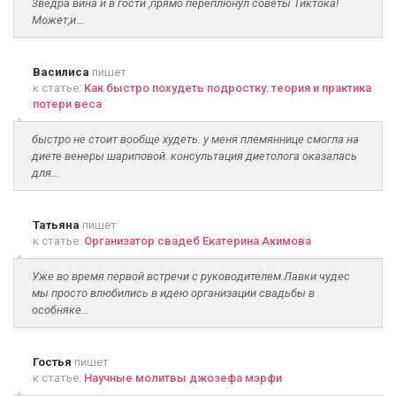
3ведра вина и в гости ,прямо переплюнул советы Тиктока!
Может,и...
Василиса
пишет
к статье:
Как быстро похудеть подростку: теория и практика
потери веса
быстро не стоит вообще худеть. у меня племяннице смогла на
диете венеры шариповой. консультация диетолога оказалась
для...
Татьяна
пишет
к статье:
Организатор свадеб Екатерина Акимова
Уже во время первой встречи с руководителем Лавки чудес
мы просто влюбились в идею организации свадьбы в
особняке...
Гостья
пишет
к статье:
Научные молитвы джозефа мэрфи