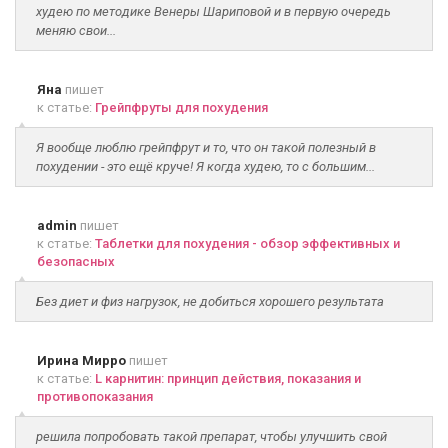
худею по методике Венеры Шариповой и в первую очередь
меняю свои...
Яна
пишет
к статье:
Грейпфруты для похудения
Я вообще люблю грейпфрут и то, что он такой полезный в
похудении - это ещё круче! Я когда худею, то с большим...
admin
пишет
к статье:
Таблетки для похудения - обзор эффективных и
безопасных
Без диет и физ нагрузок, не добиться хорошего результата
Ирина Мирро
пишет
к статье:
L карнитин: принцип действия, показания и
противопоказания
решила попробовать такой препарат, чтобы улучшить свой