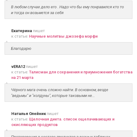
В любом случае дело его . Надо что бы ему понравился кто то
и тогда он возьмется за себя
Екатерина
пишет
к статье:
Научные молитвы джозефа мэрфи
Благодарю
vERA12
пишет
к статье:
Талисман для сохранения и приумножения богатства
на 21 марта
Чёрного мага очень сложно найти. В основном, везде
"ведьмы" и "колдуны", которые таковыми не...
Наталья Олейник
пишет
к статье:
Щелочная диета. список ощелачивающих и
окисляющих продуктов
Протоворечия в составе продуктов в разных таблицах.