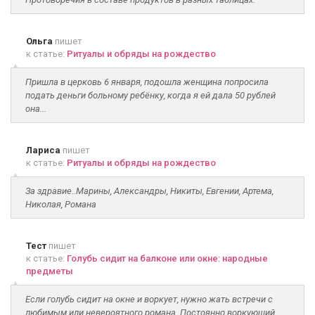
Ольга
пишет
к статье:
Ритуалы и обряды на рождество
Пришла в церковь 6 января, подошла женщина попросила
подать деньги больному ребёнку, когда я ей дала 50 рублей
она...
Лариса
пишет
к статье:
Ритуалы и обряды на рождество
За здравие..Марины, Александры, Никиты, Евгении, Артема,
Николая, Романа
Тест
пишет
к статье:
Голубь сидит на балконе или окне: народные
предметы
Если голубь сидит на окне и воркует, нужно жать встречи с
любимым или невероятного романа. Постоянно воркующий