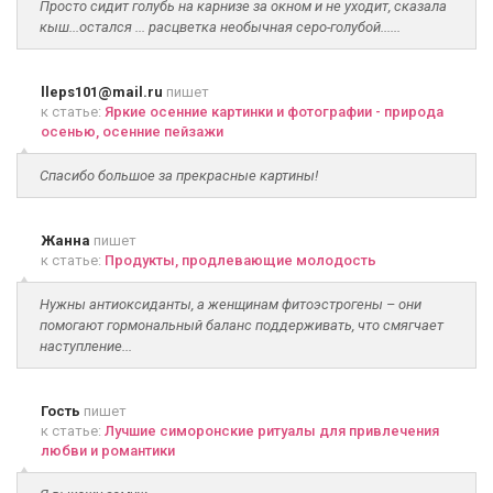
Просто сидит голубь на карнизе за окном и не уходит, сказала
кыш...остался ... расцветка необычная серо-голубой......
lleps101@mail.ru
пишет
к статье:
Яркие осенние картинки и фотографии - природа
осенью, осенние пейзажи
Спасибо большое за прекрасные картины!
Жанна
пишет
к статье:
Продукты, продлевающие молодость
Нужны антиоксиданты, а женщинам фитоэстрогены – они
помогают гормональный баланс поддерживать, что смягчает
наступление...
Гость
пишет
к статье:
Лучшие симоронские ритуалы для привлечения
любви и романтики