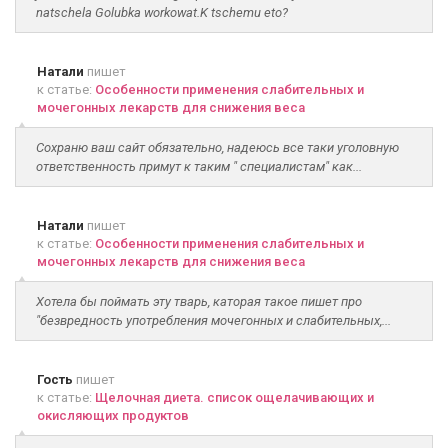
natschela Golubka workowat.K tschemu eto?
Натали
пишет
к статье:
Особенности применения слабительных и
мочегонных лекарств для снижения веса
Сохраню ваш сайт обязательно, надеюсь все таки уголовную
ответственность примут к таким " специалистам" как...
Натали
пишет
к статье:
Особенности применения слабительных и
мочегонных лекарств для снижения веса
Хотела бы поймать эту тварь, каторая такое пишет про
"безвредность употребления мочегонных и слабительных,...
Гость
пишет
к статье:
Щелочная диета. список ощелачивающих и
окисляющих продуктов