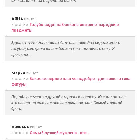
сын.Сегодня тоже прилетел боюсь..
АЯНА
пишет
к статье:
Голубь сидит на балконе или окне: народные
предметы
Здравствуйте! На перилах балкона спокойно сидели много
голубей, смотрели на пол балкона, но там ничего нету. Я
прогнала...
Мария
пишет
к статье:
Какое вечернее платье подойдет для вашего типа
фигуры
Подойду немного с другой стороны к вопросу. Как одеваться
это важно, но ещё важнее как раздеваться. Самый дорогой
бренд...
Лилиана
пишет
к статье:
Самый лучший мужчина - это...