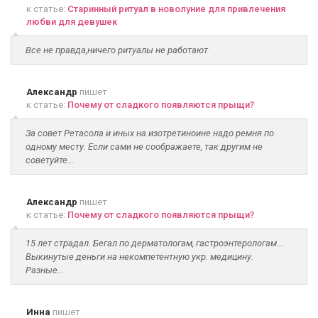
к статье:
Старинный ритуал в новолуние для привлечения
любви для девушек
Все не правда,ничего ритуалы не работают
Александр
пишет
к статье:
Почему от сладкого появляются прыщи?
За совет Ретасола и иных на изотретиноине надо ремня по
одному месту. Если сами не соображаете, так другим не
советуйте...
Александр
пишет
к статье:
Почему от сладкого появляются прыщи?
15 лет страдал. Бегал по дерматологам, гастроэнтерологам...
Выкинутые деньги на некомпетентную укр. медицину.
Разные...
Инна
пишет