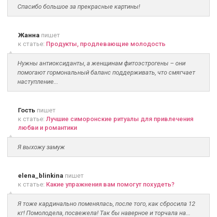
Спасибо большое за прекрасные картины!
Жанна
пишет
к статье:
Продукты, продлевающие молодость
Нужны антиоксиданты, а женщинам фитоэстрогены – они
помогают гормональный баланс поддерживать, что смягчает
наступление...
Гость
пишет
к статье:
Лучшие симоронские ритуалы для привлечения
любви и романтики
Я выхожу замуж
elena_blinkina
пишет
к статье:
Какие упражнения вам помогут похудеть?
Я тоже кардинально поменялась, после того, как сбросила 12
кг! Помолодела, посвежела! Так бы наверное и торчала на...