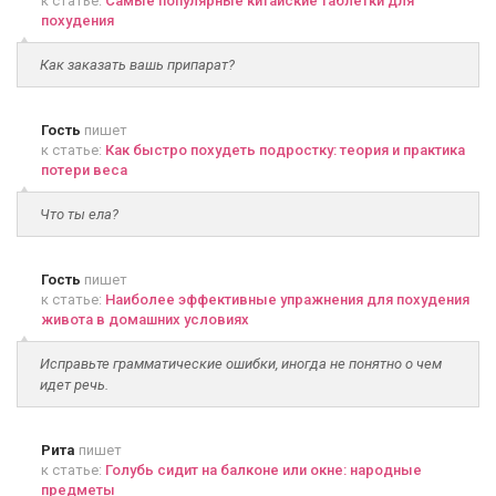
к статье:
Самые популярные китайские таблетки для
похудения
Как заказать вашь припарат?
Гость
пишет
к статье:
Как быстро похудеть подростку: теория и практика
потери веса
Что ты ела?
Гость
пишет
к статье:
Наиболее эффективные упражнения для похудения
живота в домашних условиях
Исправьте грамматические ошибки, иногда не понятно о чем
идет речь.
Рита
пишет
к статье:
Голубь сидит на балконе или окне: народные
предметы