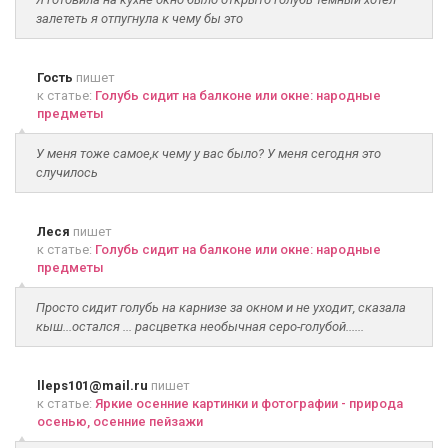
залететь я отпугнула к чему бы это
Гость
пишет
к статье:
Голубь сидит на балконе или окне: народные
предметы
У меня тоже самое,к чему у вас было? У меня сегодня это
случилось
Леся
пишет
к статье:
Голубь сидит на балконе или окне: народные
предметы
Просто сидит голубь на карнизе за окном и не уходит, сказала
кыш...остался ... расцветка необычная серо-голубой......
lleps101@mail.ru
пишет
к статье:
Яркие осенние картинки и фотографии - природа
осенью, осенние пейзажи