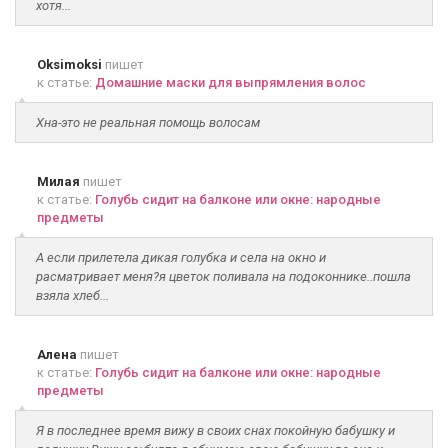
хотя...
Oksimoksi
пишет
к статье:
Домашние маски для выпрямления волос
Хна-это не реальная помощь волосам
Милая
пишет
к статье:
Голубь сидит на балконе или окне: народные
предметы
А если прилетела дикая голубка и села на окно и
расматривает меня?я цветок поливала на подоконнике..пошла
взяла хлеб...
Алена
пишет
к статье:
Голубь сидит на балконе или окне: народные
предметы
Я в последнее время вижу в своих снах покойную бабушку и