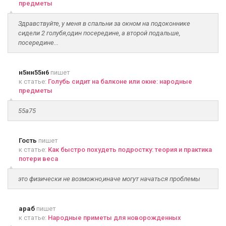
предметы
Здравствуйте, у меня в спальни за окном на подоконнике
сидели 2 голубя,один посередине, а второй подальше,
посередине...
н5нн55н6
пишет
к статье:
Голубь сидит на балконе или окне: народные
предметы
55а75
Гость
пишет
к статье:
Как быстро похудеть подростку: теория и практика
потери веса
это физически не возможно,иначе могут начаться проблемы
араб
пишет
к статье:
Народные приметы для новорожденных