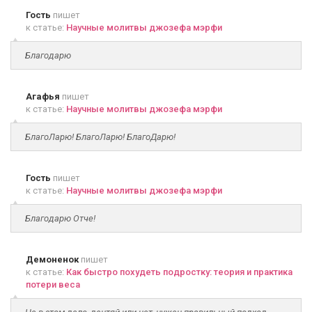
Гость
пишет
к статье:
Научные молитвы джозефа мэрфи
Благодарю
Агафья
пишет
к статье:
Научные молитвы джозефа мэрфи
БлагоЛарю! БлагоЛарю! БлагоДарю!
Гость
пишет
к статье:
Научные молитвы джозефа мэрфи
Благодарю Отче!
Демоненок
пишет
к статье:
Как быстро похудеть подростку: теория и практика
потери веса