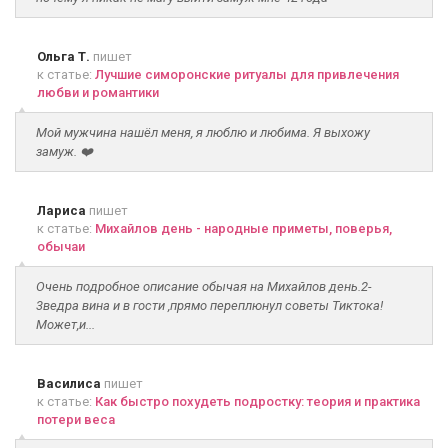
Ольга Т.
пишет
к статье:
Лучшие симоронские ритуалы для привлечения
любви и романтики
Мой мужчина нашёл меня, я люблю и любима. Я выхожу
замуж. ❤️
Лариса
пишет
к статье:
Михайлов день - народные приметы, поверья,
обычаи
Очень подробное описание обычая на Михайлов день.2-
3ведра вина и в гости ,прямо переплюнул советы Тиктока!
Может,и...
Василиса
пишет
к статье:
Как быстро похудеть подростку: теория и практика
потери веса