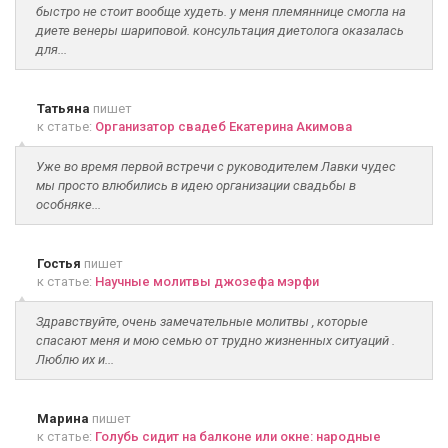
быстро не стоит вообще худеть. у меня племяннице смогла на
диете венеры шариповой. консультация диетолога оказалась
для...
Татьяна
пишет
к статье:
Организатор свадеб Екатерина Акимова
Уже во время первой встречи с руководителем Лавки чудес
мы просто влюбились в идею организации свадьбы в
особняке...
Гостья
пишет
к статье:
Научные молитвы джозефа мэрфи
Здравствуйте, очень замечательные молитвы , которые
спасают меня и мою семью от трудно жизненных ситуаций .
Люблю их и...
Марина
пишет
к статье:
Голубь сидит на балконе или окне: народные