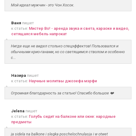
Мой идеал мужчин - это Чон Хосок.
Ваня
пишет
к статье:
Мистер Во! - аренда звука и света, караоке и видео,
сетящаяся мебель напрокат
Нигде еще не видел столько спецэффектов! Пользовался и
обычными крио-ганами, но со светящимся стволом и особенно
с...
Назира
пишет
к статье:
Научные молитвы джозефа мэрфи
Огромная благодарность за статью! Спасибо большое ❤️
Jelena
пишет
к статье:
Голубь сидит на балконе или окне: народные
предметы
ja sidela na balkone i slegka poschelochnulasja i w otwet