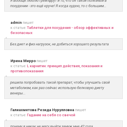
Я вообще люблю грейпфрут и то, что он такой полезный в
похудении - это ещё круче! Я когда худею, то с большим...
admin
пишет
к статье:
Таблетки для похудения - обзор эффективных и
безопасных
Без диет и физ нагрузок, не добиться хорошего результата
Ирина Мирро
пишет
к статье:
L карнитин: принцип действия, показания и
противопоказания
решила попробовать такой препарат, чтобы улучшить свой
метаболизм, как раз сейчас использую белковую диету
венеры...
Галиахметова Резида Нурулловна
пишет
к статье:
Гадание на себя со свечой
почему я никак не магу выйти замуж мне 42 года