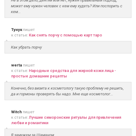
Не в этом дело, дентяй или нет, нужен правильный подход,
может ему нужен человек с кем ему худеть? Или поспорить с
кем...
Тунук
пишет
к статье:
Как снять порчу с помощью карт таро
Как убрать порчу
werta
пишет
к статье:
Народные средства для жирной кожи лица -
простые домашние рецепты
Конечно, без визита к косметологу такую проблему не решить,
да и гормоны проверять бы надо. Мне еще косметолог...
Witch
пишет
к статье:
Лучшие симоронские ритуалы для привлечения
любви и романтики
Я замужем за Шаманом