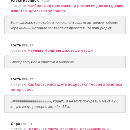
Алекс Казинск
пишет
к статье:
Наиболее эффективные упражнения для похудения
живота в домашних условиях
Если заниматься стабильно и использовать активные наборы
упражнений которые заставляют пропотеть то жир уходит....
Гость
пишет
к статье:
Научные молитвы джозефа мэрфи
Благодарю, Всем счастья и Любви!!!!
Гость
пишет
к статье:
Как быстро похудеть подростку: теория и практика
потери веса
Блииииииииииииииииин, кранты,я не могу похудеть у меня 42.6
кг , а я хочу примерно хотя бы 35 кг
Опра
пишет
к статье:
Щелочная диета. список ощелачивающих и