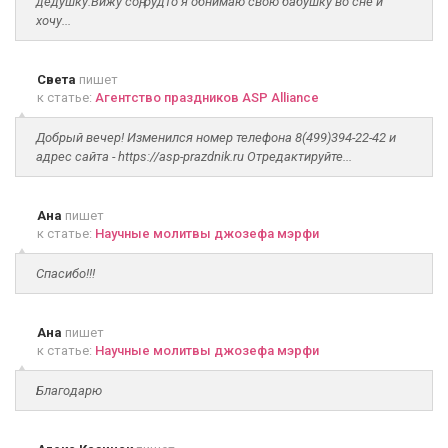
дедушку.Вижу соң, будто я обнимаю свою бабушку во сне и
хочу...
Света
пишет
к статье:
Агентство праздников ASP Alliance
Добрый вечер! Изменился номер телефона 8(499)394-22-42 и
адрес сайта - https://asp-prazdnik.ru Отредактируйте...
Ана
пишет
к статье:
Научные молитвы джозефа мэрфи
Спасибо!!!
Ана
пишет
к статье:
Научные молитвы джозефа мэрфи
Благодарю