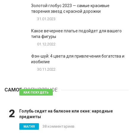
Золотой глобус 2023 — самые красивые
творения звезд с красной дорожки
31.01.2023
Какое вечернее платье подойдет для вашего
типа фигуры
01.12.2022
Фэн-шуй: 4 цвета для привлечения богатства и
изобилие
30.11.2022
1
Таблетки для похудения - обзор эффективных и
безопасных
САМОЕ
ПОПУЛЯРНОЕ
81 комментарий
КАК ПОХУДЕТЬ
2
Голубь сидит на балконе или окне: народные
предметы
38 комментариев
МАГИЯ