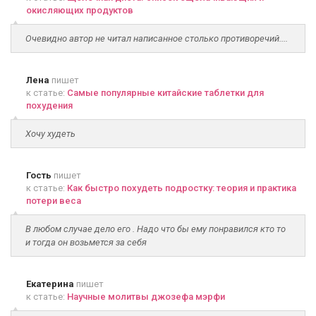
окисляющих продуктов
Очевидно автор не читал написанное столько противоречий....
Лена
пишет
к статье:
Самые популярные китайские таблетки для
похудения
Хочу худеть
Гость
пишет
к статье:
Как быстро похудеть подростку: теория и практика
потери веса
В любом случае дело его . Надо что бы ему понравился кто то
и тогда он возьмется за себя
Екатерина
пишет
к статье:
Научные молитвы джозефа мэрфи