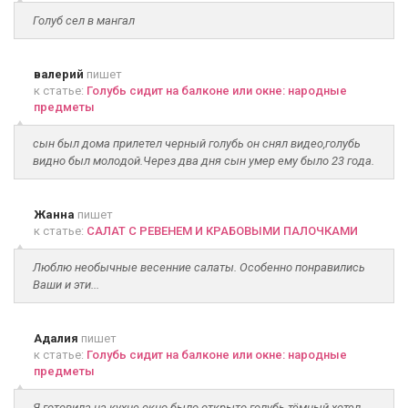
Голуб сел в мангал
валерий
пишет
к статье:
Голубь сидит на балконе или окне: народные
предметы
сын был дома прилетел черный голубь он снял видео,голубь
видно был молодой.Через два дня сын умер ему было 23 года.
Жанна
пишет
к статье:
САЛАТ С РЕВЕНЕМ И КРАБОВЫМИ ПАЛОЧКАМИ
Люблю необычные весенние салаты. Особенно понравились
Ваши и эти...
Адалия
пишет
к статье:
Голубь сидит на балконе или окне: народные
предметы
Я готовила на кухне окно было открыто голубь тёмный хотел