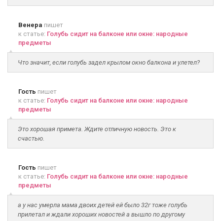
Венера
пишет
к статье:
Голубь сидит на балконе или окне: народные
предметы
Что значит, если голубь задел крылом окно балкона и улетел?
Гость
пишет
к статье:
Голубь сидит на балконе или окне: народные
предметы
Это хорошая примета. Ждите отличную новость. Это к
счастью.
Гость
пишет
к статье:
Голубь сидит на балконе или окне: народные
предметы
а у нас умерла мама двоих детей ей было 32г тоже голубь
прилетал и ждали хороших новостей а вышло по другому