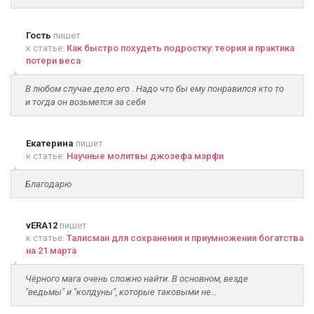
Гость
пишет
к статье:
Как быстро похудеть подростку: теория и практика
потери веса
В любом случае дело его . Надо что бы ему понравился кто то
и тогда он возьмется за себя
Екатерина
пишет
к статье:
Научные молитвы джозефа мэрфи
Благодарю
vERA12
пишет
к статье:
Талисман для сохранения и приумножения богатства
на 21 марта
Чёрного мага очень сложно найти. В основном, везде
"ведьмы" и "колдуны", которые таковыми не...