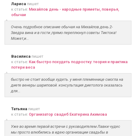
Лариса
пишет
к статье:
Михайлов день - народные приметы, поверья,
обычаи
Очень подробное описание обычая на Михайлов день.2-
3ведра вина и в гости ,прямо переплюнул советы Тиктока!
Может,и...
Василиса
пишет
к статье:
Как быстро похудеть подростку: теория и практика
потери веса
быстро не стоит вообще худеть. у меня племяннице смогла на
диете венеры шариповой. консультация диетолога оказалась
для...
Татьяна
пишет
к статье:
Организатор свадеб Екатерина Акимова
Уже во время первой встречи с руководителем Лавки чудес
мы просто влюбились в идею организации свадьбы в