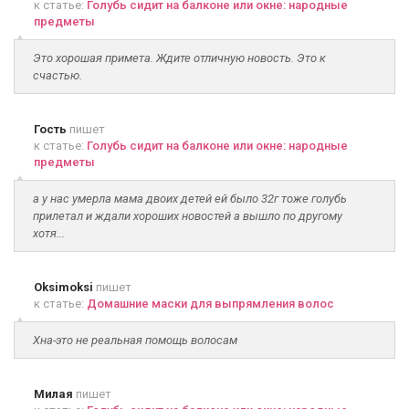
к статье:
Голубь сидит на балконе или окне: народные
предметы
Это хорошая примета. Ждите отличную новость. Это к
счастью.
Гость
пишет
к статье:
Голубь сидит на балконе или окне: народные
предметы
а у нас умерла мама двоих детей ей было 32г тоже голубь
прилетал и ждали хороших новостей а вышло по другому
хотя...
Oksimoksi
пишет
к статье:
Домашние маски для выпрямления волос
Хна-это не реальная помощь волосам
Милая
пишет