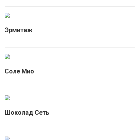
Эрмитаж
Соле Мио
Шоколад Сеть