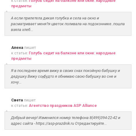
к статье:
Голубь сидит на балконе или окне: народные
предметы
А если прилетела дикая голубка и села на окно и
расматривает меня?я цветок поливала на подоконнике..пошла
взяла хлеб...
Алена
пишет
к статье:
Голубь сидит на балконе или окне: народные
предметы
Я в последнее время вижу в своих снах покойную бабушку и
дедушку.Вижу соң, будто я обнимаю свою бабушку во сне и
хочу...
Света
пишет
к статье:
Агентство праздников ASP Alliance
Добрый вечер! Изменился номер телефона 8(499)394-22-42 и
адрес сайта - https://asp-prazdnik.ru Отредактируйте...