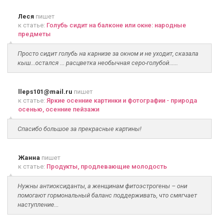
Леся
пишет
к статье:
Голубь сидит на балконе или окне: народные
предметы
Просто сидит голубь на карнизе за окном и не уходит, сказала
кыш...остался ... расцветка необычная серо-голубой......
lleps101@mail.ru
пишет
к статье:
Яркие осенние картинки и фотографии - природа
осенью, осенние пейзажи
Спасибо большое за прекрасные картины!
Жанна
пишет
к статье:
Продукты, продлевающие молодость
Нужны антиоксиданты, а женщинам фитоэстрогены – они
помогают гормональный баланс поддерживать, что смягчает
наступление...