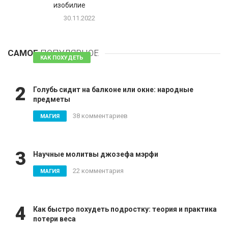
изобилие
30.11.2022
1
Таблетки для похудения - обзор эффективных и
безопасных
САМОЕ
ПОПУЛЯРНОЕ
81 комментарий
КАК ПОХУДЕТЬ
2
Голубь сидит на балконе или окне: народные
предметы
38 комментариев
МАГИЯ
3
Научные молитвы джозефа мэрфи
22 комментария
МАГИЯ
4
Как быстро похудеть подростку: теория и практика
потери веса