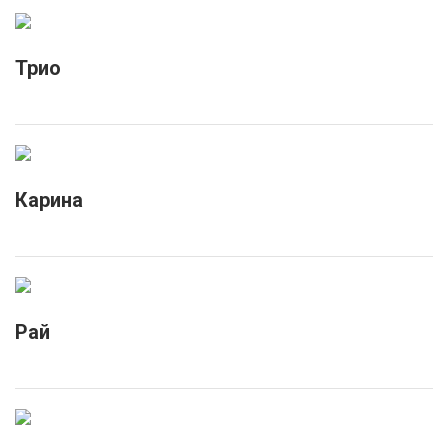
Трио
Карина
Рай