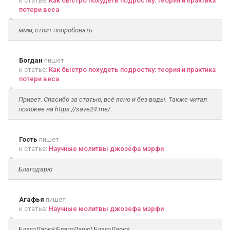
к статье:
Как быстро похудеть подростку: теория и практика
потери веса
ммм, стоит попробовать
Богдан
пишет
к статье:
Как быстро похудеть подростку: теория и практика
потери веса
Привет. Спасибо за статью, всё ясно и без воды. Также читал
похожее на https://save24.me/
Гость
пишет
к статье:
Научные молитвы джозефа мэрфи
Благодарю
Агафья
пишет
к статье:
Научные молитвы джозефа мэрфи
БлагоЛарю! БлагоЛарю! БлагоДарю!