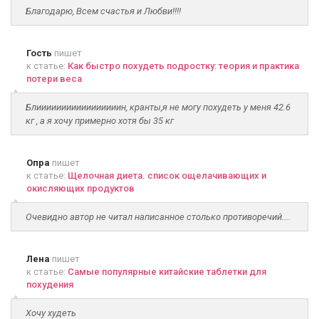
Благодарю, Всем счастья и Любви!!!!
Гость
пишет
к статье:
Как быстро похудеть подростку: теория и практика
потери веса
Блииииииииииииииииин, кранты,я не могу похудеть у меня 42.6
кг , а я хочу примерно хотя бы 35 кг
Опра
пишет
к статье:
Щелочная диета. список ощелачивающих и
окисляющих продуктов
Очевидно автор не читал написанное столько противоречий....
Лена
пишет
к статье:
Самые популярные китайские таблетки для
похудения
Хочу худеть