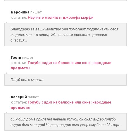
Вероника
пишет
к статье:
Научные молитвы джозефа мэрфи
Благодарю за ваши молитвы они помогают людям найти себя
и сделать шаг в перед. Желаю всем крепкого здоровья
счастья...
Гость
пишет
к статье:
Голубь сидит на балконе или окне: народные
предметы
Голуб сел в мангал
валерий
пишет
к статье:
Голубь сидит на балконе или окне: народные
предметы
сын был дома прилетел черный голубь он снял видео,голубь
видно был молодой.Через два дня сын умер ему было 23 года.