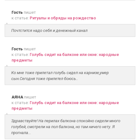
Гость
пишет
к статье:
Ритуалы и обряды на рождество
Почтстится надо себя и денежный канал
Гость
пишет
к статье:
Голубь сидит на балконе или окне: народные
предметы
Ко мне тоже прилетал голубь сидел на карнизе,умер
сын.Сегодня тоже прилетел боюсь..
АЯНА
пишет
к статье:
Голубь сидит на балконе или окне: народные
предметы
Здравствуйте! На перилах балкона спокойно сидели много
голубей, смотрели на пол балкона, но там ничего нету. Я
прогнала...