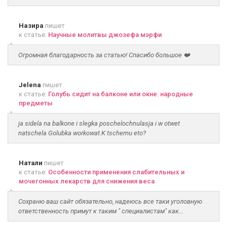
Назира
пишет
к статье:
Научные молитвы джозефа мэрфи
Огромная благодарность за статью! Спасибо большое ❤️
Jelena
пишет
к статье:
Голубь сидит на балконе или окне: народные
предметы
ja sidela na balkone i slegka poschelochnulasja i w otwet
natschela Golubka workowat.K tschemu eto?
Натали
пишет
к статье:
Особенности применения слабительных и
мочегонных лекарств для снижения веса
Сохраню ваш сайт обязательно, надеюсь все таки уголовную
ответственность примут к таким " специалистам" как...