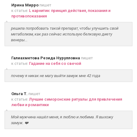
Ирина Мирро
пишет
к статье:
L карнитин: принцип действия, показания и
противопоказания
решила попробовать такой препарат, чтобы улучшить свой
метаболизм, как раз сейчас использую белковую диету
венеры...
Галиахметова Резида Нурулловна
пишет
к статье:
Гадание на себя со свечой
почему я никак не магу выйти замуж мне 42 года
Ольга Т.
пишет
к статье:
Лучшие симоронские ритуалы для привлечения
любви и романтики
Мой мужчина нашёл меня, я люблю и любима. Я выхожу
замуж. ❤️