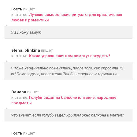
Гость
пишет
к статье:
Лучшие симоронские ритуалы для привлечения
любви и романтики
Я выхожу замуж
elena_blinkina
пишет
к статье:
Какие упражнения вам помогут похудеть?
Я тоже кардинально поменялась, после того, как сбросила 12
кг! Помолодела, посвежела! Так бы наверное и торчала на...
Венера
пишет
к статье:
Голубь сидит на балконе или окне: народные
предметы
Что значит, если голубь задел крылом окно балкона и улетел?
Гость
пишет