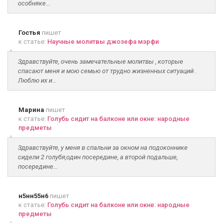
особняке...
Гостья
пишет
к статье:
Научные молитвы джозефа мэрфи
Здравствуйте, очень замечательные молитвы , которые
спасают меня и мою семью от трудно жизненных ситуаций .
Люблю их и...
Марина
пишет
к статье:
Голубь сидит на балконе или окне: народные
предметы
Здравствуйте, у меня в спальни за окном на подоконнике
сидели 2 голубя,один посередине, а второй подальше,
посередине...
н5нн55н6
пишет
к статье:
Голубь сидит на балконе или окне: народные
предметы