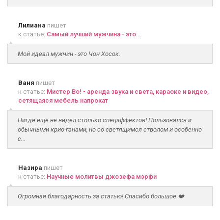
Лилиана
пишет
к статье:
Самый лучший мужчина - это...
Мой идеал мужчин - это Чон Хосок.
Ваня
пишет
к статье:
Мистер Во! - аренда звука и света, караоке и видео,
сетящаяся мебель напрокат
Нигде еще не видел столько спецэффектов! Пользовался и
обычными крио-ганами, но со светящимся стволом и особенно
с...
Назира
пишет
к статье:
Научные молитвы джозефа мэрфи
Огромная благодарность за статью! Спасибо большое ❤️