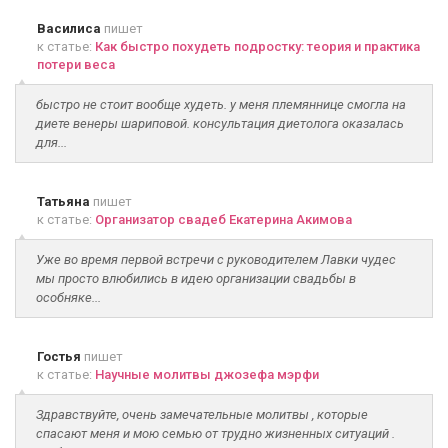
Василиса
пишет
к статье:
Как быстро похудеть подростку: теория и практика
потери веса
быстро не стоит вообще худеть. у меня племяннице смогла на
диете венеры шариповой. консультация диетолога оказалась
для...
Татьяна
пишет
к статье:
Организатор свадеб Екатерина Акимова
Уже во время первой встречи с руководителем Лавки чудес
мы просто влюбились в идею организации свадьбы в
особняке...
Гостья
пишет
к статье:
Научные молитвы джозефа мэрфи
Здравствуйте, очень замечательные молитвы , которые
спасают меня и мою семью от трудно жизненных ситуаций .