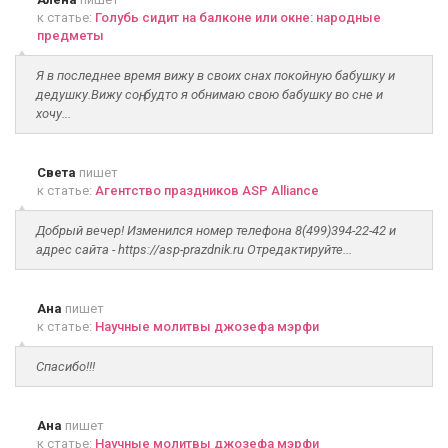
к статье:
Голубь сидит на балконе или окне: народные
предметы
Я в последнее время вижу в своих снах покойную бабушку и
дедушку.Вижу соң, будто я обнимаю свою бабушку во сне и
хочу...
Света
пишет
к статье:
Агентство праздников ASP Alliance
Добрый вечер! Изменился номер телефона 8(499)394-22-42 и
адрес сайта - https://asp-prazdnik.ru Отредактируйте...
Ана
пишет
к статье:
Научные молитвы джозефа мэрфи
Спасибо!!!
Ана
пишет
к статье:
Научные молитвы джозефа мэрфи