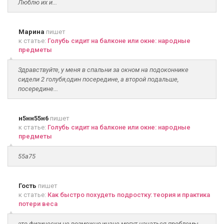
Люблю их и...
Марина
пишет
к статье:
Голубь сидит на балконе или окне: народные
предметы
Здравствуйте, у меня в спальни за окном на подоконнике
сидели 2 голубя,один посередине, а второй подальше,
посередине...
н5нн55н6
пишет
к статье:
Голубь сидит на балконе или окне: народные
предметы
55а75
Гость
пишет
к статье:
Как быстро похудеть подростку: теория и практика
потери веса
это физически не возможно,иначе могут начаться проблемы