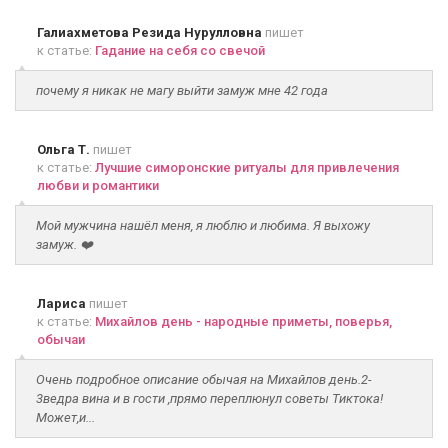
Галиахметова Резида Нурулловна
пишет
к статье:
Гадание на себя со свечой
почему я никак не магу выйти замуж мне 42 года
Ольга Т.
пишет
к статье:
Лучшие симоронские ритуалы для привлечения
любви и романтики
Мой мужчина нашёл меня, я люблю и любима. Я выхожу
замуж. ❤️
Лариса
пишет
к статье:
Михайлов день - народные приметы, поверья,
обычаи
Очень подробное описание обычая на Михайлов день.2-
3ведра вина и в гости ,прямо переплюнул советы Тиктока!
Может,и...