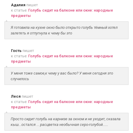
Адалия
пишет
к статье:
Голубь сидит на балконе или окне: народные
предметы
Я готовила на кухне окно было открыто голубь тёмный хотел
залететь я отпугнула к чему бы это
Гость
пишет
к статье:
Голубь сидит на балконе или окне: народные
предметы
У меня тоже самое,к чему у вас было? У меня сегодня это
случилось
Леся
пишет
к статье:
Голубь сидит на балконе или окне: народные
предметы
Просто сидит голубь на карнизе за окном и не уходит, сказала
кыш...остался ... расцветка необычная серо-голубой......