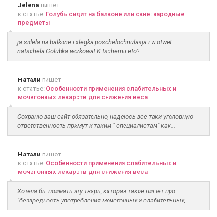
Jelena
пишет
к статье:
Голубь сидит на балконе или окне: народные
предметы
ja sidela na balkone i slegka poschelochnulasja i w otwet
natschela Golubka workowat.K tschemu eto?
Натали
пишет
к статье:
Особенности применения слабительных и
мочегонных лекарств для снижения веса
Сохраню ваш сайт обязательно, надеюсь все таки уголовную
ответственность примут к таким " специалистам" как...
Натали
пишет
к статье:
Особенности применения слабительных и
мочегонных лекарств для снижения веса
Хотела бы поймать эту тварь, каторая такое пишет про
"безвредность употребления мочегонных и слабительных,...