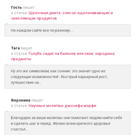
Гость
пишет
к статье:
Щелочная диета. список ощелачивающих и
окисляющих продуктов
На каждом сайте все по-разному....
Tara
пишет
к статье:
Голубь сидит на балконе или окне: народные
предметы
Ну это же символизм, как сонник: это значит одно из
следующих возможностей - быстрый карьерный рост,
путешествие на...
Вероника
пишет
к статье:
Научные молитвы джозефа мэрфи
Благодарю за ваши молитвы они помогают людям найти себя
и сделать шаг в перед. Желаю всем крепкого здоровья
счастья...