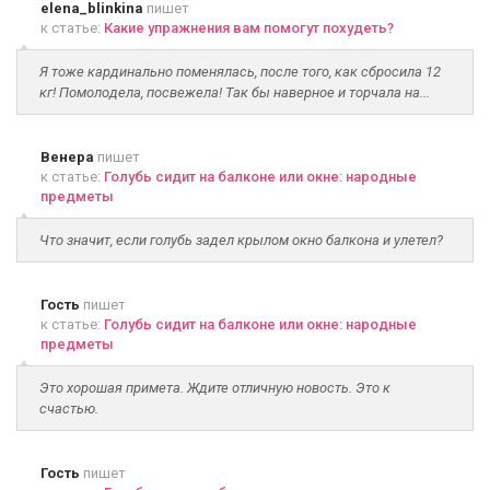
elena_blinkina
пишет
к статье:
Какие упражнения вам помогут похудеть?
Я тоже кардинально поменялась, после того, как сбросила 12
кг! Помолодела, посвежела! Так бы наверное и торчала на...
Венера
пишет
к статье:
Голубь сидит на балконе или окне: народные
предметы
Что значит, если голубь задел крылом окно балкона и улетел?
Гость
пишет
к статье:
Голубь сидит на балконе или окне: народные
предметы
Это хорошая примета. Ждите отличную новость. Это к
счастью.
Гость
пишет