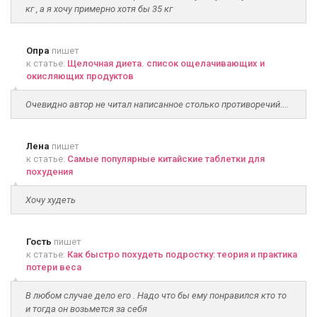
кг , а я хочу примерно хотя бы 35 кг
Опра
пишет
к статье:
Щелочная диета. список ощелачивающих и
окисляющих продуктов
Очевидно автор не читал написанное столько противоречий....
Лена
пишет
к статье:
Самые популярные китайские таблетки для
похудения
Хочу худеть
Гость
пишет
к статье:
Как быстро похудеть подростку: теория и практика
потери веса
В любом случае дело его . Надо что бы ему понравился кто то
и тогда он возьмется за себя