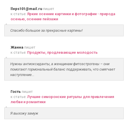
lleps101@mail.ru
пишет
к статье:
Яркие осенние картинки и фотографии - природа
осенью, осенние пейзажи
Спасибо большое за прекрасные картины!
Жанна
пишет
к статье:
Продукты, продлевающие молодость
Нужны антиоксиданты, а женщинам фитоэстрогены – они
помогают гормональный баланс поддерживать, что смягчает
наступление...
Гость
пишет
к статье:
Лучшие симоронские ритуалы для привлечения
любви и романтики
Я выхожу замуж