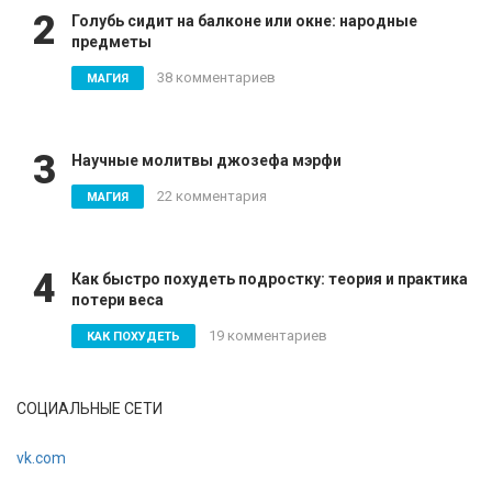
2
Голубь сидит на балконе или окне: народные
предметы
38 комментариев
МАГИЯ
3
Научные молитвы джозефа мэрфи
22 комментария
МАГИЯ
4
Как быстро похудеть подростку: теория и практика
потери веса
19 комментариев
КАК ПОХУДЕТЬ
СОЦИАЛЬНЫЕ СЕТИ
vk.com