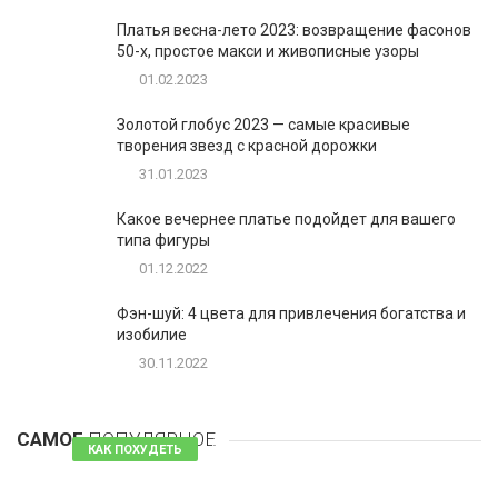
Платья весна-лето 2023: возвращение фасонов
50-х, простое макси и живописные узоры
01.02.2023
Золотой глобус 2023 — самые красивые
творения звезд с красной дорожки
31.01.2023
Какое вечернее платье подойдет для вашего
типа фигуры
01.12.2022
Фэн-шуй: 4 цвета для привлечения богатства и
изобилие
30.11.2022
1
Таблетки для похудения - обзор эффективных и
безопасных
САМОЕ
ПОПУЛЯРНОЕ
81 комментарий
КАК ПОХУДЕТЬ