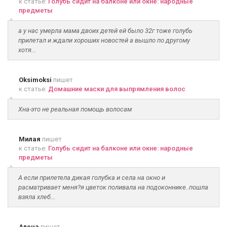
к статье:
Голубь сидит на балконе или окне: народные
предметы
а у нас умерла мама двоих детей ей было 32г тоже голубь
прилетал и ждали хороших новостей а вышло по другому
хотя...
Oksimoksi
пишет
к статье:
Домашние маски для выпрямления волос
Хна-это не реальная помощь волосам
Милая
пишет
к статье:
Голубь сидит на балконе или окне: народные
предметы
А если прилетела дикая голубка и села на окно и
расматривает меня?я цветок поливала на подоконнике..пошла
взяла хлеб...
Алена
пишет