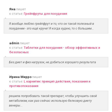
Яна
пишет
к статье:
Грейпфруты для похудения
Я вообще люблю грейпфрут и то, что он такой полезный в
похудении - это ещё круче! Я когда худею, то с большим...
admin
пишет
к статье:
Таблетки для похудения - обзор эффективных и
безопасных
Без диет и физ нагрузок, не добиться хорошего результата
Ирина Мирро
пишет
к статье:
L карнитин: принцип действия, показания и
противопоказания
решила попробовать такой препарат, чтобы улучшить свой
метаболизм, как раз сейчас использую белковую диету
венеры...