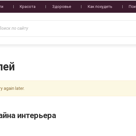
ти
Красота
Здоровье
Как похудеть
Пси
лей
y again later.
айна интерьера