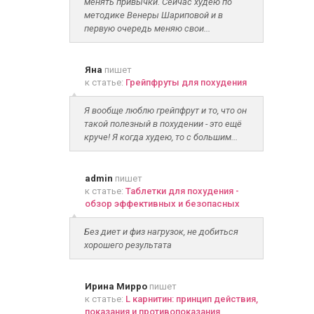
менять привычки. Сейчас худею по
методике Венеры Шариповой и в
первую очередь меняю свои...
Яна
пишет
к статье:
Грейпфруты для похудения
Я вообще люблю грейпфрут и то, что он
такой полезный в похудении - это ещё
круче! Я когда худею, то с большим...
admin
пишет
к статье:
Таблетки для похудения -
обзор эффективных и безопасных
Без диет и физ нагрузок, не добиться
хорошего результата
Ирина Мирро
пишет
к статье:
L карнитин: принцип действия,
показания и противопоказания