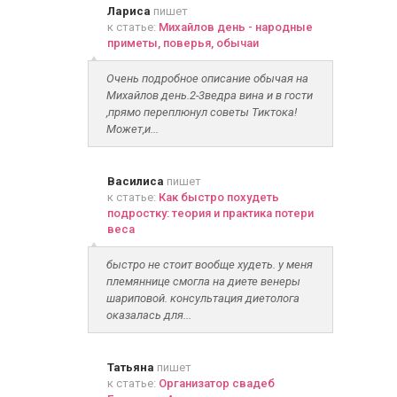
Лариса
пишет
к статье:
Михайлов день - народные
приметы, поверья, обычаи
Очень подробное описание обычая на
Михайлов день.2-3ведра вина и в гости
,прямо переплюнул советы Тиктока!
Может,и...
Василиса
пишет
к статье:
Как быстро похудеть
подростку: теория и практика потери
веса
быстро не стоит вообще худеть. у меня
племяннице смогла на диете венеры
шариповой. консультация диетолога
оказалась для...
Татьяна
пишет
к статье:
Организатор свадеб