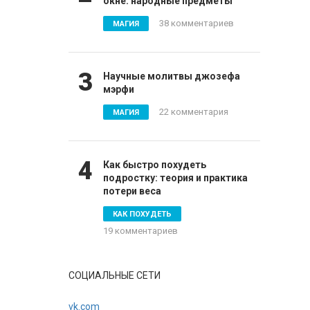
окне: народные предметы
38 комментариев
МАГИЯ
3
Научные молитвы джозефа
мэрфи
22 комментария
МАГИЯ
4
Как быстро похудеть
подростку: теория и практика
потери веса
КАК ПОХУДЕТЬ
19 комментариев
СОЦИАЛЬНЫЕ СЕТИ
vk.com