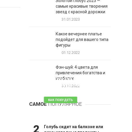
Золотой глобус 2023 —
самые красивые творения
звезд с красной дорожки
31.01.2023
Какое вечернее платье
подойдет для вашего типа
фигуры
01.12.2022
Фэн-шуй: 4 цвета для
привлечения богатства и
1
изобилие
Таблетки для похудения -
обзор эффективных и
30.11.2022
безопасных
КАК ПОХУДЕТЬ
САМОЕ
ПОПУЛЯРНОЕ
81 комментарий
2
Голубь сидит на балконе или