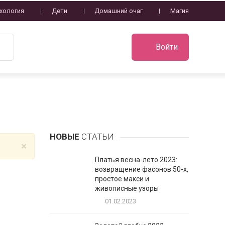
хология
Дети
Домашний очаг
Магия
Войти
НОВЫЕ
СТАТЬИ
×
Платья весна-лето 2023:
возвращение фасонов 50-х,
простое макси и
живописные узоры
01.02.2023