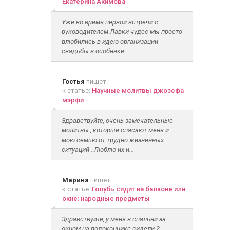
Екатерина Акимова
Уже во время первой встречи с
руководителем Лавки чудес мы просто
влюбились в идею организации
свадьбы в особняке...
Гостья
пишет
к статье:
Научные молитвы джозефа
мэрфи
Здравствуйте, очень замечательные
молитвы , которые спасают меня и
мою семью от трудно жизненных
ситуаций . Люблю их и...
Марина
пишет
к статье:
Голубь сидит на балконе или
окне: народные предметы
Здравствуйте, у меня в спальни за
окном на подоконнике сидели 2