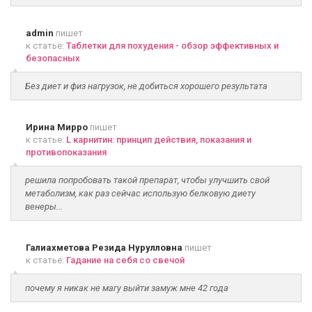
admin
пишет
к статье:
Таблетки для похудения - обзор эффективных и
безопасных
Без диет и физ нагрузок, не добиться хорошего результата
Ирина Мирро
пишет
к статье:
L карнитин: принцип действия, показания и
противопоказания
решила попробовать такой препарат, чтобы улучшить свой
метаболизм, как раз сейчас использую белковую диету
венеры...
Галиахметова Резида Нурулловна
пишет
к статье:
Гадание на себя со свечой
почему я никак не магу выйти замуж мне 42 года