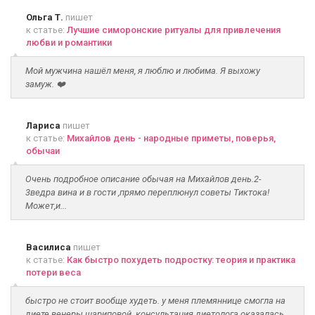
Ольга Т.
пишет
к статье:
Лучшие симоронские ритуалы для привлечения
любви и романтики
Мой мужчина нашёл меня, я люблю и любима. Я выхожу
замуж. ❤️
Лариса
пишет
к статье:
Михайлов день - народные приметы, поверья,
обычаи
Очень подробное описание обычая на Михайлов день.2-
3ведра вина и в гости ,прямо переплюнул советы Тиктока!
Может,и...
Василиса
пишет
к статье:
Как быстро похудеть подростку: теория и практика
потери веса
быстро не стоит вообще худеть. у меня племяннице смогла на
диете венеры шариповой. консультация диетолога оказалась