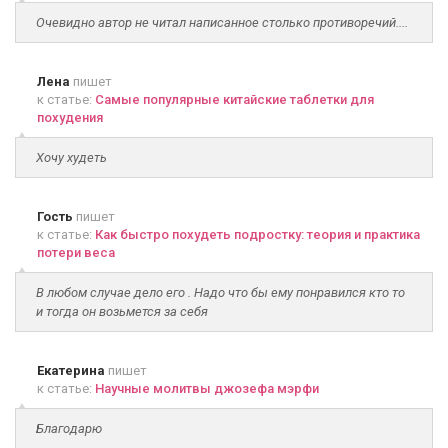
Очевидно автор не читал написанное столько противоречий....
Лена
пишет
к статье:
Самые популярные китайские таблетки для
похудения
Хочу худеть
Гость
пишет
к статье:
Как быстро похудеть подростку: теория и практика
потери веса
В любом случае дело его . Надо что бы ему понравился кто то
и тогда он возьмется за себя
Екатерина
пишет
к статье:
Научные молитвы джозефа мэрфи
Благодарю