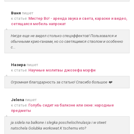
Ваня
пишет
к статье:
Мистер Во! - аренда звука и света, караоке и видео,
сетящаяся мебель напрокат
Нигде еще не видел столько спецэффектов! Пользовался и
обычными крио-ганами, но со светящимся стволом и особенно
с...
Назира
пишет
к статье:
Научные молитвы джозефа мэрфи
Огромная благодарность за статью! Спасибо большое ❤️
Jelena
пишет
к статье:
Голубь сидит на балконе или окне: народные
предметы
ja sidela na balkone i slegka poschelochnulasja i w otwet
natschela Golubka workowat.K tschemu eto?