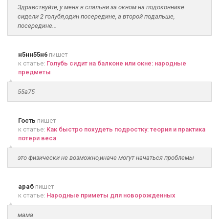
Здравствуйте, у меня в спальни за окном на подоконнике
сидели 2 голубя,один посередине, а второй подальше,
посередине...
н5нн55н6
пишет
к статье:
Голубь сидит на балконе или окне: народные
предметы
55а75
Гость
пишет
к статье:
Как быстро похудеть подростку: теория и практика
потери веса
это физически не возможно,иначе могут начаться проблемы
араб
пишет
к статье:
Народные приметы для новорожденных
мама