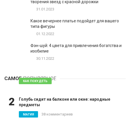
творения звезд с красной дорожки
31.01.2023
Какое вечернее платье подойдет для вашего
типа фигуры
01.12.2022
Фэн-шуй: 4 цвета для привлечения богатства и
изобилие
30.11.2022
1
Таблетки для похудения - обзор эффективных и
безопасных
САМОЕ
ПОПУЛЯРНОЕ
81 комментарий
КАК ПОХУДЕТЬ
2
Голубь сидит на балконе или окне: народные
предметы
38 комментариев
МАГИЯ