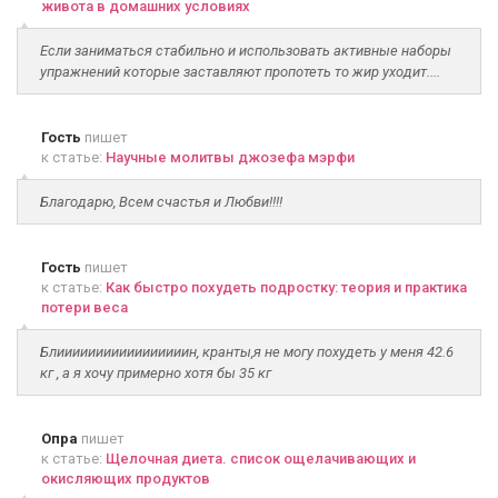
живота в домашних условиях
Если заниматься стабильно и использовать активные наборы
упражнений которые заставляют пропотеть то жир уходит....
Гость
пишет
к статье:
Научные молитвы джозефа мэрфи
Благодарю, Всем счастья и Любви!!!!
Гость
пишет
к статье:
Как быстро похудеть подростку: теория и практика
потери веса
Блииииииииииииииииин, кранты,я не могу похудеть у меня 42.6
кг , а я хочу примерно хотя бы 35 кг
Опра
пишет
к статье:
Щелочная диета. список ощелачивающих и
окисляющих продуктов