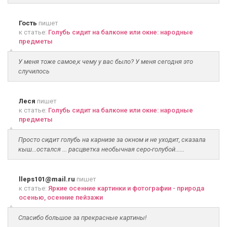
Гость
пишет
к статье:
Голубь сидит на балконе или окне: народные
предметы
У меня тоже самое,к чему у вас было? У меня сегодня это
случилось
Леся
пишет
к статье:
Голубь сидит на балконе или окне: народные
предметы
Просто сидит голубь на карнизе за окном и не уходит, сказала
кыш...остался ... расцветка необычная серо-голубой......
lleps101@mail.ru
пишет
к статье:
Яркие осенние картинки и фотографии - природа
осенью, осенние пейзажи
Спасибо большое за прекрасные картины!