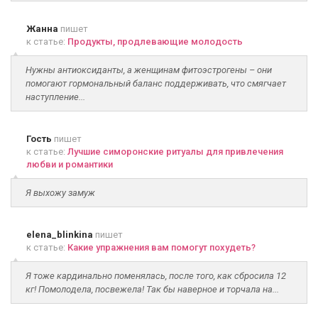
Жанна
пишет
к статье:
Продукты, продлевающие молодость
Нужны антиоксиданты, а женщинам фитоэстрогены – они
помогают гормональный баланс поддерживать, что смягчает
наступление...
Гость
пишет
к статье:
Лучшие симоронские ритуалы для привлечения
любви и романтики
Я выхожу замуж
elena_blinkina
пишет
к статье:
Какие упражнения вам помогут похудеть?
Я тоже кардинально поменялась, после того, как сбросила 12
кг! Помолодела, посвежела! Так бы наверное и торчала на...