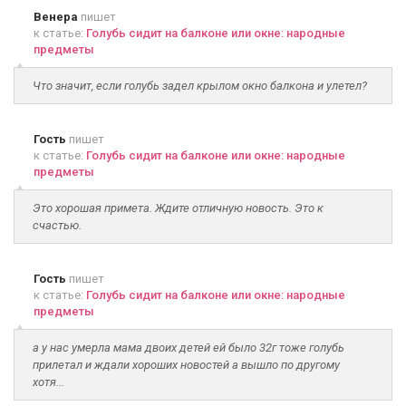
Венера
пишет
к статье:
Голубь сидит на балконе или окне: народные
предметы
Что значит, если голубь задел крылом окно балкона и улетел?
Гость
пишет
к статье:
Голубь сидит на балконе или окне: народные
предметы
Это хорошая примета. Ждите отличную новость. Это к
счастью.
Гость
пишет
к статье:
Голубь сидит на балконе или окне: народные
предметы
а у нас умерла мама двоих детей ей было 32г тоже голубь
прилетал и ждали хороших новостей а вышло по другому
хотя...