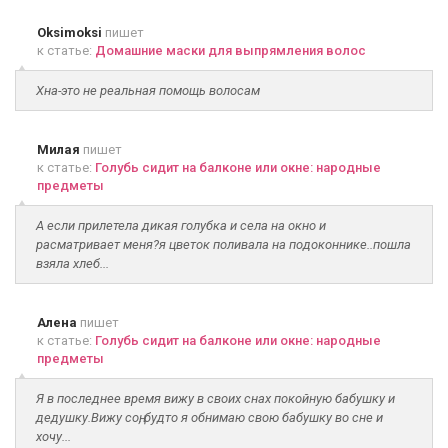
Oksimoksi
пишет
к статье:
Домашние маски для выпрямления волос
Хна-это не реальная помощь волосам
Милая
пишет
к статье:
Голубь сидит на балконе или окне: народные
предметы
А если прилетела дикая голубка и села на окно и
расматривает меня?я цветок поливала на подоконнике..пошла
взяла хлеб...
Алена
пишет
к статье:
Голубь сидит на балконе или окне: народные
предметы
Я в последнее время вижу в своих снах покойную бабушку и
дедушку.Вижу соң, будто я обнимаю свою бабушку во сне и
хочу...