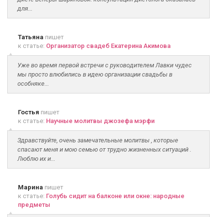
для...
Татьяна
пишет
к статье:
Организатор свадеб Екатерина Акимова
Уже во время первой встречи с руководителем Лавки чудес
мы просто влюбились в идею организации свадьбы в
особняке...
Гостья
пишет
к статье:
Научные молитвы джозефа мэрфи
Здравствуйте, очень замечательные молитвы , которые
спасают меня и мою семью от трудно жизненных ситуаций .
Люблю их и...
Марина
пишет
к статье:
Голубь сидит на балконе или окне: народные
предметы