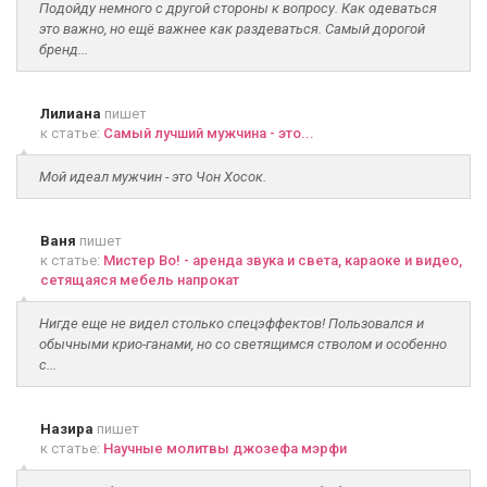
Подойду немного с другой стороны к вопросу. Как одеваться
это важно, но ещё важнее как раздеваться. Самый дорогой
бренд...
Лилиана
пишет
к статье:
Самый лучший мужчина - это...
Мой идеал мужчин - это Чон Хосок.
Ваня
пишет
к статье:
Мистер Во! - аренда звука и света, караоке и видео,
сетящаяся мебель напрокат
Нигде еще не видел столько спецэффектов! Пользовался и
обычными крио-ганами, но со светящимся стволом и особенно
с...
Назира
пишет
к статье:
Научные молитвы джозефа мэрфи