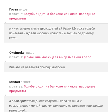
Гость
пишет
к статье:
Голубь сидит на балконе или окне: народные
предметы
а у нас умерла мама двоих детей ей было 32г тоже голубь
прилетал и ждали хороших новостей а вышло по другому
хотя...
Oksimoksi
пишет
к статье:
Домашние маски для выпрямления волос
Хна-это не реальная помощь волосам
Милая
пишет
к статье:
Голубь сидит на балконе или окне: народные
предметы
А если прилетела дикая голубка и села на окно и
расматривает меня?я цветок поливала на подоконнике..пошла
взяла хлеб...