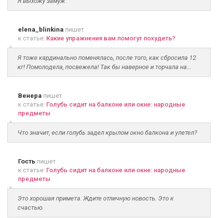
Я выхожу замуж
elena_blinkina
пишет
к статье:
Какие упражнения вам помогут похудеть?
Я тоже кардинально поменялась, после того, как сбросила 12
кг! Помолодела, посвежела! Так бы наверное и торчала на...
Венера
пишет
к статье:
Голубь сидит на балконе или окне: народные
предметы
Что значит, если голубь задел крылом окно балкона и улетел?
Гость
пишет
к статье:
Голубь сидит на балконе или окне: народные
предметы
Это хорошая примета. Ждите отличную новость. Это к
счастью.