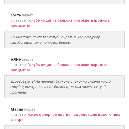
Гость
пишет
к статье:
Голубь сидит на балконе или окне: народные
предметы
Ко мне тоже прилетал голубь сидел на карнизе,умер
сын.Сегодня тоже прилетел боюсь..
АЯНА
пишет
к статье:
Голубь сидит на балконе или окне: народные
предметы
Здравствуйте! На перилах балкона спокойно сидели много
голубей, смотрели на пол балкона, но там ничего нету. Я
прогнала...
Мария
пишет
к статье:
Какое вечернее платье подойдет для вашего типа
фигуры