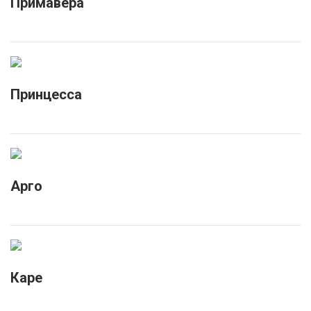
Примавера
Принцесса
Арго
Каре