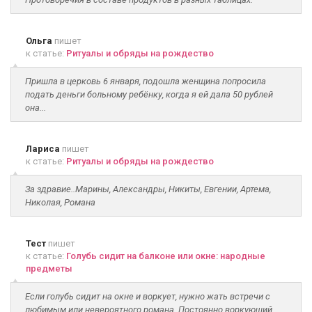
Ольга
пишет
к статье:
Ритуалы и обряды на рождество
Пришла в церковь 6 января, подошла женщина попросила
подать деньги больному ребёнку, когда я ей дала 50 рублей
она...
Лариса
пишет
к статье:
Ритуалы и обряды на рождество
За здравие..Марины, Александры, Никиты, Евгении, Артема,
Николая, Романа
Тест
пишет
к статье:
Голубь сидит на балконе или окне: народные
предметы
Если голубь сидит на окне и воркует, нужно жать встречи с
любимым или невероятного романа. Постоянно воркующий