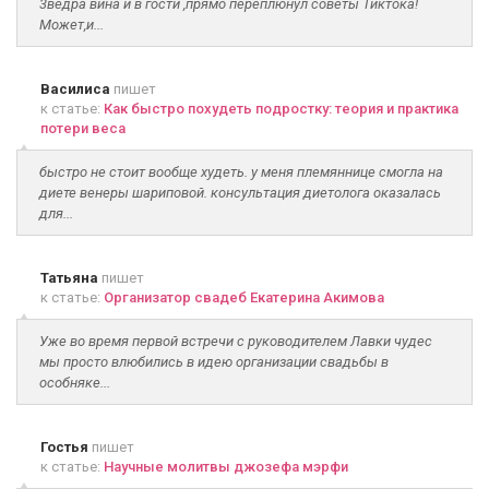
3ведра вина и в гости ,прямо переплюнул советы Тиктока!
Может,и...
Василиса
пишет
к статье:
Как быстро похудеть подростку: теория и практика
потери веса
быстро не стоит вообще худеть. у меня племяннице смогла на
диете венеры шариповой. консультация диетолога оказалась
для...
Татьяна
пишет
к статье:
Организатор свадеб Екатерина Акимова
Уже во время первой встречи с руководителем Лавки чудес
мы просто влюбились в идею организации свадьбы в
особняке...
Гостья
пишет
к статье:
Научные молитвы джозефа мэрфи