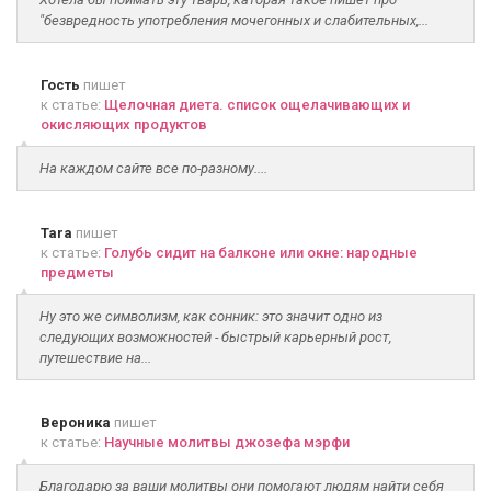
"безвредность употребления мочегонных и слабительных,...
Гость
пишет
к статье:
Щелочная диета. список ощелачивающих и
окисляющих продуктов
На каждом сайте все по-разному....
Tara
пишет
к статье:
Голубь сидит на балконе или окне: народные
предметы
Ну это же символизм, как сонник: это значит одно из
следующих возможностей - быстрый карьерный рост,
путешествие на...
Вероника
пишет
к статье:
Научные молитвы джозефа мэрфи
Благодарю за ваши молитвы они помогают людям найти себя