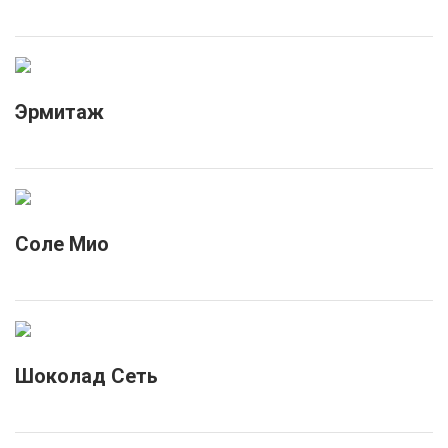
Эрмитаж
Соле Мио
Шоколад Сеть