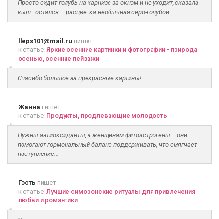
Просто сидит голубь на карнизе за окном и не уходит, сказала
кыш...остался ... расцветка необычная серо-голубой......
lleps101@mail.ru
пишет
к статье:
Яркие осенние картинки и фотографии - природа
осенью, осенние пейзажи
Спасибо большое за прекрасные картины!
Жанна
пишет
к статье:
Продукты, продлевающие молодость
Нужны антиоксиданты, а женщинам фитоэстрогены – они
помогают гормональный баланс поддерживать, что смягчает
наступление...
Гость
пишет
к статье:
Лучшие симоронские ритуалы для привлечения
любви и романтики