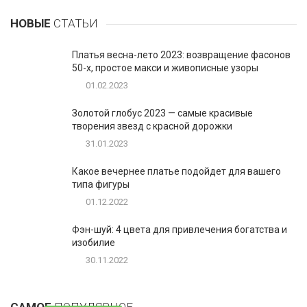
НОВЫЕ
СТАТЬИ
Платья весна-лето 2023: возвращение фасонов
50-х, простое макси и живописные узоры
01.02.2023
Золотой глобус 2023 — самые красивые
творения звезд с красной дорожки
31.01.2023
Какое вечернее платье подойдет для вашего
типа фигуры
01.12.2022
Фэн-шуй: 4 цвета для привлечения богатства и
изобилие
30.11.2022
1
Таблетки для похудения - обзор эффективных и
безопасных