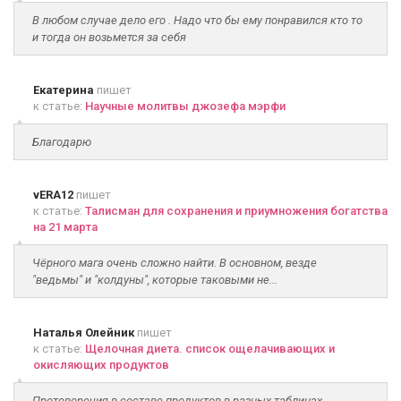
В любом случае дело его . Надо что бы ему понравился кто то
и тогда он возьмется за себя
Екатерина
пишет
к статье:
Научные молитвы джозефа мэрфи
Благодарю
vERA12
пишет
к статье:
Талисман для сохранения и приумножения богатства
на 21 марта
Чёрного мага очень сложно найти. В основном, везде
"ведьмы" и "колдуны", которые таковыми не...
Наталья Олейник
пишет
к статье:
Щелочная диета. список ощелачивающих и
окисляющих продуктов
Протоворечия в составе продуктов в разных таблицах.