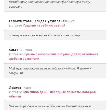
метаболизм, как раз сейчас использую белковую диету
венеры...
Галиахметова Резида Нурулловна
пишет
к статье:
Гадание на себя со свечой
почему я никак не магу выйти замуж мне 42 года
Ольга Т.
пишет
к статье:
Лучшие симоронские ритуалы для привлечения
любви и романтики
Мой мужчина нашёл меня, я люблю и любима. Я выхожу
замуж. ❤️
Лариса
пишет
к статье:
Михайлов день - народные приметы, поверья,
обычаи
Очень подробное описание обычая на Михайлов день.2-