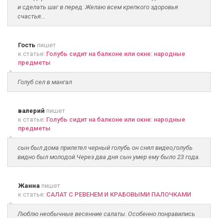
и сделать шаг в перед. Желаю всем крепкого здоровья
счастья...
Гость
пишет
к статье:
Голубь сидит на балконе или окне: народные
предметы
Голуб сел в мангал
валерий
пишет
к статье:
Голубь сидит на балконе или окне: народные
предметы
сын был дома прилетел черный голубь он снял видео,голубь
видно был молодой.Через два дня сын умер ему было 23 года.
Жанна
пишет
к статье:
САЛАТ С РЕВЕНЕМ И КРАБОВЫМИ ПАЛОЧКАМИ
Люблю необычные весенние салаты. Особенно понравились