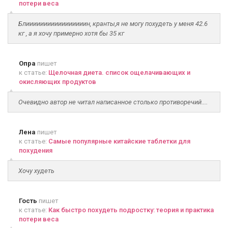
потери веса
Блииииииииииииииииин, кранты,я не могу похудеть у меня 42.6
кг , а я хочу примерно хотя бы 35 кг
Опра
пишет
к статье:
Щелочная диета. список ощелачивающих и
окисляющих продуктов
Очевидно автор не читал написанное столько противоречий....
Лена
пишет
к статье:
Самые популярные китайские таблетки для
похудения
Хочу худеть
Гость
пишет
к статье:
Как быстро похудеть подростку: теория и практика
потери веса