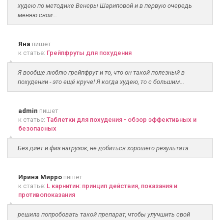
худею по методике Венеры Шариповой и в первую очередь
меняю свои...
Яна
пишет
к статье:
Грейпфруты для похудения
Я вообще люблю грейпфрут и то, что он такой полезный в
похудении - это ещё круче! Я когда худею, то с большим...
admin
пишет
к статье:
Таблетки для похудения - обзор эффективных и
безопасных
Без диет и физ нагрузок, не добиться хорошего результата
Ирина Мирро
пишет
к статье:
L карнитин: принцип действия, показания и
противопоказания
решила попробовать такой препарат, чтобы улучшить свой