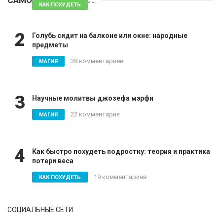
САМОЕ
ПОПУЛЯРНОЕ
81 комментарий
КАК ПОХУДЕТЬ
2
Голубь сидит на балконе или окне: народные
предметы
38 комментариев
МАГИЯ
3
Научные молитвы джозефа мэрфи
22 комментария
МАГИЯ
4
Как быстро похудеть подростку: теория и практика
потери веса
19 комментариев
КАК ПОХУДЕТЬ
СОЦИАЛЬНЫЕ СЕТИ