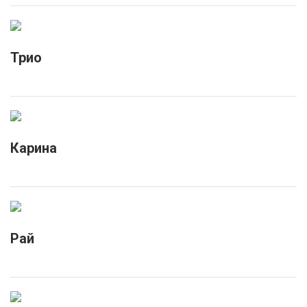
Трио
Карина
Рай