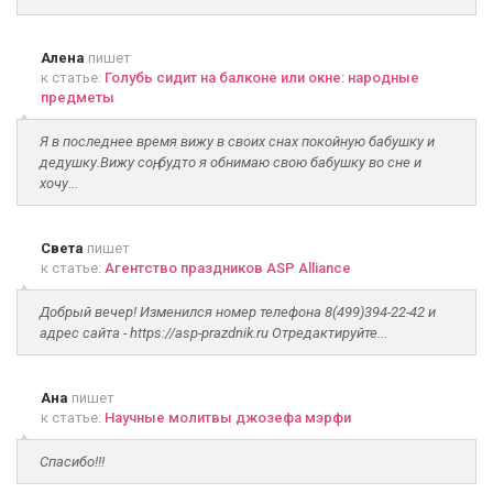
Алена
пишет
к статье:
Голубь сидит на балконе или окне: народные
предметы
Я в последнее время вижу в своих снах покойную бабушку и
дедушку.Вижу соң, будто я обнимаю свою бабушку во сне и
хочу...
Света
пишет
к статье:
Агентство праздников ASP Alliance
Добрый вечер! Изменился номер телефона 8(499)394-22-42 и
адрес сайта - https://asp-prazdnik.ru Отредактируйте...
Ана
пишет
к статье:
Научные молитвы джозефа мэрфи
Спасибо!!!