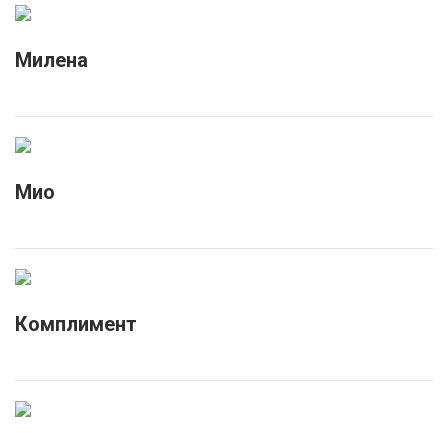
Милена
Мио
Комплимент