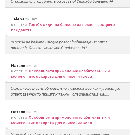
Огромная благодарность за статью! Спасибо большое ❤️
Jelena
пишет
к статье:
Голубь сидит на балконе или окне: народные
предметы
ja sidela na balkone i slegka poschelochnulasja i w otwet
natschela Golubka workowat.K tschemu eto?
Натали
пишет
к статье:
Особенности применения слабительных и
мочегонных лекарств для снижения веса
Сохраню ваш сайт обязательно, надеюсь все таки уголовную
ответственность примут к таким " специалистам" как...
Натали
пишет
к статье:
Особенности применения слабительных и
мочегонных лекарств для снижения веса
Хотела бы поймать эту тварь, каторая такое пишет про