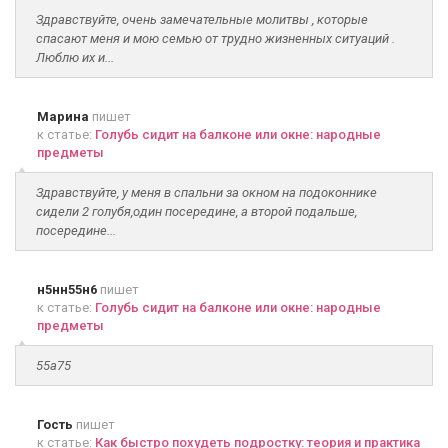
Здравствуйте, очень замечательные молитвы , которые
спасают меня и мою семью от трудно жизненных ситуаций .
Люблю их и...
Марина
пишет
к статье:
Голубь сидит на балконе или окне: народные
предметы
Здравствуйте, у меня в спальни за окном на подоконнике
сидели 2 голубя,один посередине, а второй подальше,
посередине...
н5нн55н6
пишет
к статье:
Голубь сидит на балконе или окне: народные
предметы
55а75
Гость
пишет
к статье:
Как быстро похудеть подростку: теория и практика