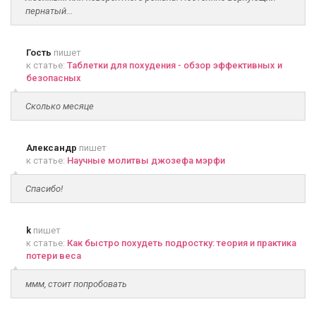
пернатый...
Гость
пишет
к статье:
Таблетки для похудения - обзор эффективных и
безопасных
Сколько месяце
Александр
пишет
к статье:
Научные молитвы джозефа мэрфи
Спасибо!
k
пишет
к статье:
Как быстро похудеть подростку: теория и практика
потери веса
ммм, стоит попробовать