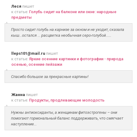
Леся
пишет
к статье:
Голубь сидит на балконе или окне: народные
предметы
Просто сидит голубь на карнизе за окном и не уходит, сказала
кыш...остался ... расцветка необычная серо-голубой......
lleps101@mail.ru
пишет
к статье:
Яркие осенние картинки и фотографии - природа
осенью, осенние пейзажи
Спасибо большое за прекрасные картины!
Жанна
пишет
к статье:
Продукты, продлевающие молодость
Нужны антиоксиданты, а женщинам фитоэстрогены – они
помогают гормональный баланс поддерживать, что смягчает
наступление...