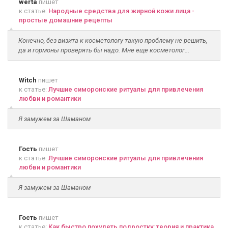
werta
пишет
к статье:
Народные средства для жирной кожи лица -
простые домашние рецепты
Конечно, без визита к косметологу такую проблему не решить,
да и гормоны проверять бы надо. Мне еще косметолог...
Witch
пишет
к статье:
Лучшие симоронские ритуалы для привлечения
любви и романтики
Я замужем за Шаманом
Гость
пишет
к статье:
Лучшие симоронские ритуалы для привлечения
любви и романтики
Я замужем за Шаманом
Гость
пишет
к статье:
Как быстро похудеть подростку: теория и практика