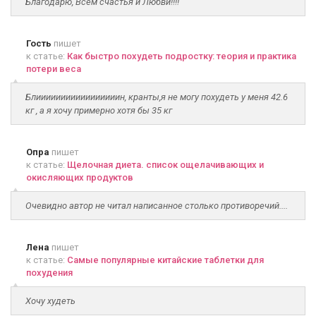
Благодарю, Всем счастья и Любви!!!!
Гость
пишет
к статье:
Как быстро похудеть подростку: теория и практика
потери веса
Блииииииииииииииииин, кранты,я не могу похудеть у меня 42.6
кг , а я хочу примерно хотя бы 35 кг
Опра
пишет
к статье:
Щелочная диета. список ощелачивающих и
окисляющих продуктов
Очевидно автор не читал написанное столько противоречий....
Лена
пишет
к статье:
Самые популярные китайские таблетки для
похудения
Хочу худеть