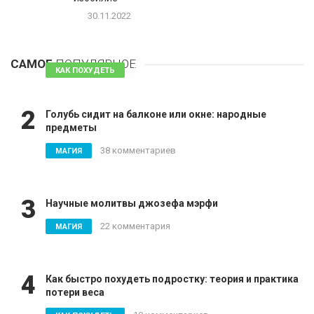
30.11.2022
1
Таблетки для похудения - обзор эффективных и
безопасных
САМОЕ
ПОПУЛЯРНОЕ
81 комментарий
КАК ПОХУДЕТЬ
2
Голубь сидит на балконе или окне: народные
предметы
38 комментариев
МАГИЯ
3
Научные молитвы джозефа мэрфи
22 комментария
МАГИЯ
4
Как быстро похудеть подростку: теория и практика
потери веса