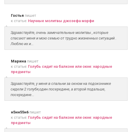
Гостья
пишет
к статье:
Научные молитвы джозефа мэрфи
Здравствуйте, очень замечательные молитвы , которые
спасают меня и мою семью от трудно жизненных ситуаций .
Люблю их и...
Марина
пишет
к статье:
Голубь сидит на балконе или окне: народные
предметы
Здравствуйте, у меня в спальни за окном на подоконнике
сидели 2 голубя,один посередине, а второй подальше,
посередине...
н5нн55н6
пишет
к статье:
Голубь сидит на балконе или окне: народные
предметы