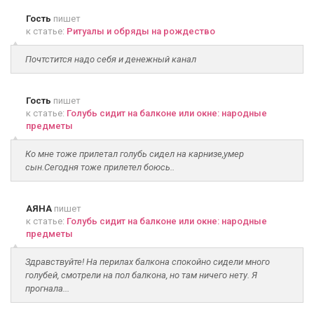
Гость
пишет
к статье:
Ритуалы и обряды на рождество
Почтстится надо себя и денежный канал
Гость
пишет
к статье:
Голубь сидит на балконе или окне: народные
предметы
Ко мне тоже прилетал голубь сидел на карнизе,умер
сын.Сегодня тоже прилетел боюсь..
АЯНА
пишет
к статье:
Голубь сидит на балконе или окне: народные
предметы
Здравствуйте! На перилах балкона спокойно сидели много
голубей, смотрели на пол балкона, но там ничего нету. Я
прогнала...