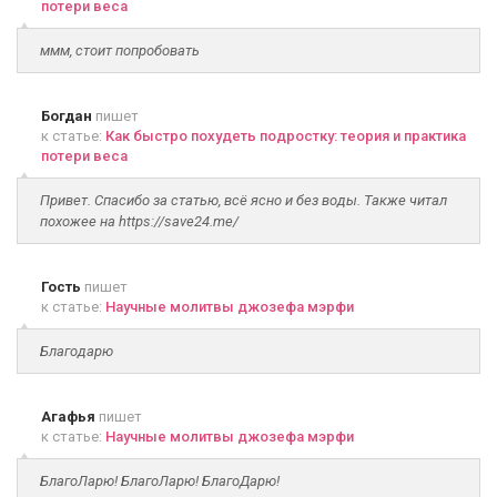
потери веса
ммм, стоит попробовать
Богдан
пишет
к статье:
Как быстро похудеть подростку: теория и практика
потери веса
Привет. Спасибо за статью, всё ясно и без воды. Также читал
похожее на https://save24.me/
Гость
пишет
к статье:
Научные молитвы джозефа мэрфи
Благодарю
Агафья
пишет
к статье:
Научные молитвы джозефа мэрфи
БлагоЛарю! БлагоЛарю! БлагоДарю!