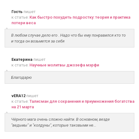
Гость
пишет
к статье:
Как быстро похудеть подростку: теория и практика
потери веса
В любом случае дело его . Надо что бы ему понравился кто то
и тогда он возьмется за себя
Екатерина
пишет
к статье:
Научные молитвы джозефа мэрфи
Благодарю
vERA12
пишет
к статье:
Талисман для сохранения и приумножения богатства
на 21 марта
Чёрного мага очень сложно найти. В основном, везде
"ведьмы" и "колдуны", которые таковыми не...