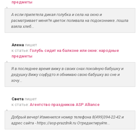
предметы
А если прилетела дикая голубка и села на окно и
расматривает меня?я цветок поливала на подоконнике..пошла
взяла хлеб...
Алена
пишет
к статье:
Голубь сидит на балконе или окне: народные
предметы
Я в последнее время вижу в своих снах покойную бабушку и
дедушку.Вижу соң, будто я обнимаю свою бабушку во сне и
хочу...
Света
пишет
к статье:
Агентство праздников ASP Alliance
Добрый вечер! Изменился номер телефона 8(499)394-22-42 и
адрес сайта - https://asp-prazdnik.ru Отредактируйте...