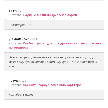
Гость
пишет
к статье:
Научные молитвы джозефа мэрфи
Благодарю Отче!
Демоненок
пишет
к статье:
Как быстро похудеть подростку: теория и практика
потери веса
Не в этом дело, дентяй или нет, нужен правильный подход,
может ему нужен человек с кем ему худеть? Или поспорить с
кем...
Тунук
пишет
к статье:
Как снять порчу с помощью карт таро
Как убрать порчу