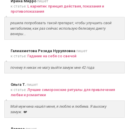
Ирина Мирро
пишет
к статье:
L карнитин: принцип действия, показания и
противопоказания
решила попробовать такой препарат, чтобы улучшить свой
метаболизм, как раз сейчас использую белковую диету
венеры...
Галиахметова Резида Нурулловна
пишет
к статье:
Гадание на себя со свечой
почему я никак не магу выйти замуж мне 42 года
Ольга Т.
пишет
к статье:
Лучшие симоронские ритуалы для привлечения
любви и романтики
Мой мужчина нашёл меня, я люблю и любима. Я выхожу
замуж. ❤️
Лариса
пишет