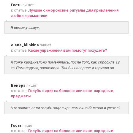
Гость
пишет
к статье:
Лучшие симоронские ритуалы для привлечения
любви и романтики
Я выхожу замуж
elena_blinkina
пишет
к статье:
Какие упражнения вам помогут похудеть?
Я тоже кардинально поменялась, после того, как сбросила 12
кг! Помолодела, посвежела! Так бы наверное и торчала на...
Венера
пишет
к статье:
Голубь сидит на балконе или окне: народные
предметы
Что значит, если голубь задел крылом окно балкона и улетел?
Гость
пишет
к статье:
Голубь сидит на балконе или окне: народные