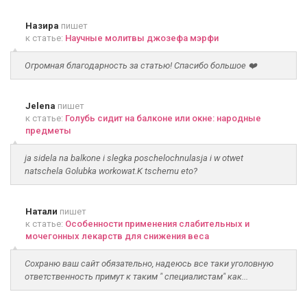
Назира
пишет
к статье:
Научные молитвы джозефа мэрфи
Огромная благодарность за статью! Спасибо большое ❤️
Jelena
пишет
к статье:
Голубь сидит на балконе или окне: народные
предметы
ja sidela na balkone i slegka poschelochnulasja i w otwet
natschela Golubka workowat.K tschemu eto?
Натали
пишет
к статье:
Особенности применения слабительных и
мочегонных лекарств для снижения веса
Сохраню ваш сайт обязательно, надеюсь все таки уголовную
ответственность примут к таким " специалистам" как...