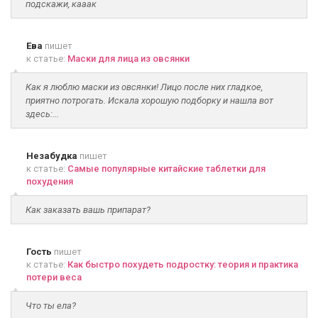
подскажи, кааак
Ева
пишет
к статье:
Маски для лица из овсянки
Как я люблю маски из овсянки! Лицо после них гладкое,
приятно потрогать. Искала хорошую подборку и нашла вот
здесь:...
Незабудка
пишет
к статье:
Самые популярные китайские таблетки для
похудения
Как заказать вашь припарат?
Гость
пишет
к статье:
Как быстро похудеть подростку: теория и практика
потери веса
Что ты ела?