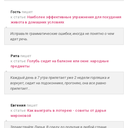
Гость
пишет
к статье:
Наиболее эффективные упражнения для похудения
живота в домашних условиях
Исправьте грамматические ошибки, иногда не понятно о чем
идет речь.
Рита
пишет
к статье:
Голубь сидит на балконе или окне: народные
предметы
Каждый день в 7 утра прилетает уже 2 недели горляшка и
воркует, сидит на подоконнике, прогоняю, она все равно
прилетает...
Евгения
пишет
к статье:
Как выиграть в лотерею - советы от дарьи
мироновой
Здравствуйте Дарья, В среду до полудня в любой стране