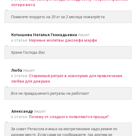
потери веса
Помагите похудеть на 20 кг за 2 месяца пожалуйста
Котышева Наталья Геннадьевна
пишет
к статье:
Научные молитвы джозефа мэрфи
Храни Господь Вас
Люба
пишет
к статье:
Старинный ритуал в новолуние для привлечения
любви для девушек
Все не правда,ничего ритуалы не работают
Александр
пишет
к статье:
Почему от сладкого появляются прыщи?
За совет Ретасола и иных на изотретиноине надо ремня по
одному месту. Если сами не соображаете, так другим не