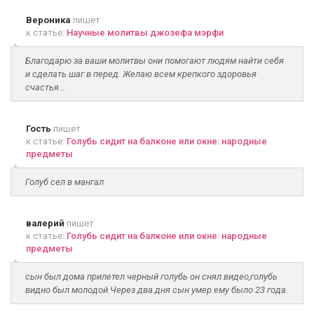
Вероника
пишет
к статье:
Научные молитвы джозефа мэрфи
Благодарю за ваши молитвы они помогают людям найти себя
и сделать шаг в перед. Желаю всем крепкого здоровья
счастья...
Гость
пишет
к статье:
Голубь сидит на балконе или окне: народные
предметы
Голуб сел в мангал
валерий
пишет
к статье:
Голубь сидит на балконе или окне: народные
предметы
сын был дома прилетел черный голубь он снял видео,голубь
видно был молодой.Через два дня сын умер ему было 23 года.