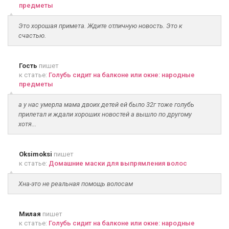
предметы
Это хорошая примета. Ждите отличную новость. Это к
счастью.
Гость
пишет
к статье:
Голубь сидит на балконе или окне: народные
предметы
а у нас умерла мама двоих детей ей было 32г тоже голубь
прилетал и ждали хороших новостей а вышло по другому
хотя...
Oksimoksi
пишет
к статье:
Домашние маски для выпрямления волос
Хна-это не реальная помощь волосам
Милая
пишет
к статье:
Голубь сидит на балконе или окне: народные