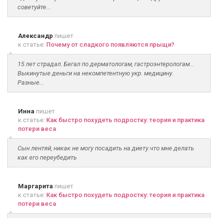
советуйте...
Александр
пишет
к статье:
Почему от сладкого появляются прыщи?
15 лет страдал. Бегал по дерматологам, гастроэнтерологам...
Выкинутые деньги на некомпетентную укр. медицину.
Разные...
Инна
пишет
к статье:
Как быстро похудеть подростку: теория и практика
потери веса
Сын лентяй, никак не могу посадить на диету.что мне делать
как его переубедить
Маргарита
пишет
к статье:
Как быстро похудеть подростку: теория и практика
потери веса