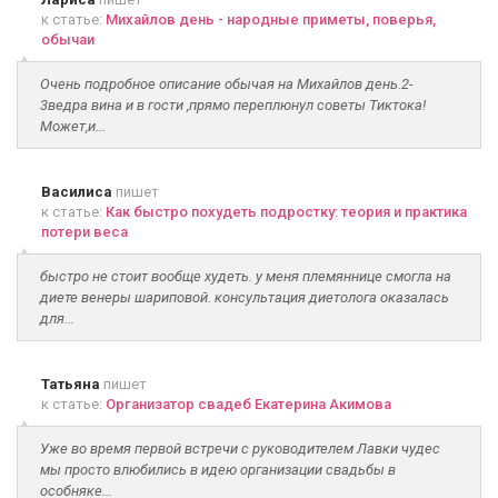
к статье:
Михайлов день - народные приметы, поверья,
обычаи
Очень подробное описание обычая на Михайлов день.2-
3ведра вина и в гости ,прямо переплюнул советы Тиктока!
Может,и...
Василиса
пишет
к статье:
Как быстро похудеть подростку: теория и практика
потери веса
быстро не стоит вообще худеть. у меня племяннице смогла на
диете венеры шариповой. консультация диетолога оказалась
для...
Татьяна
пишет
к статье:
Организатор свадеб Екатерина Акимова
Уже во время первой встречи с руководителем Лавки чудес
мы просто влюбились в идею организации свадьбы в
особняке...