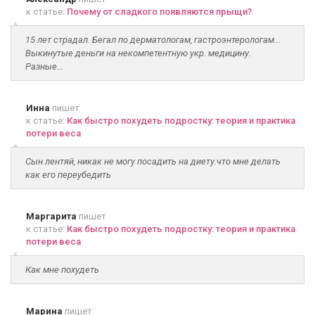
к статье:
Почему от сладкого появляются прыщи?
15 лет страдал. Бегал по дерматологам, гастроэнтерологам...
Выкинутые деньги на некомпетентную укр. медицину.
Разные...
Инна
пишет
к статье:
Как быстро похудеть подростку: теория и практика
потери веса
Сын лентяй, никак не могу посадить на диету.что мне делать
как его переубедить
Маргарита
пишет
к статье:
Как быстро похудеть подростку: теория и практика
потери веса
Как мне похудеть
Марина
пишет