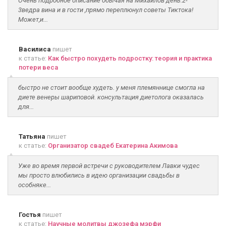
Очень подробное описание обычая на Михайлов день.2-
3ведра вина и в гости ,прямо переплюнул советы Тиктока!
Может,и...
Василиса
пишет
к статье:
Как быстро похудеть подростку: теория и практика
потери веса
быстро не стоит вообще худеть. у меня племяннице смогла на
диете венеры шариповой. консультация диетолога оказалась
для...
Татьяна
пишет
к статье:
Организатор свадеб Екатерина Акимова
Уже во время первой встречи с руководителем Лавки чудес
мы просто влюбились в идею организации свадьбы в
особняке...
Гостья
пишет
к статье:
Научные молитвы джозефа мэрфи