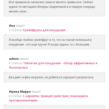
Всё правильно написано, важно менять привычки. Сейчас
худею по методике Венеры Шариповой и в первую очередь
меняю свои...
Яна
пишет
к статье:
Грейпфруты для похудения
Я вообще люблю грейпфрут и то, что он такой полезный в
похудении - это ещё круче! Я когда худею, то с большим...
admin
пишет
к статье:
Таблетки для похудения - обзор эффективных и
безопасных
Без диет и физ нагрузок, не добиться хорошего результата
Ирина Мирро
пишет
к статье:
L карнитин: принцип действия, показания и
противопоказания