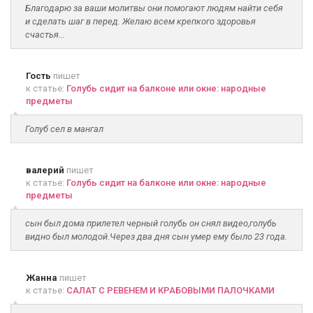
Благодарю за ваши молитвы они помогают людям найти себя
и сделать шаг в перед. Желаю всем крепкого здоровья
счастья...
Гость
пишет
к статье:
Голубь сидит на балконе или окне: народные
предметы
Голуб сел в мангал
валерий
пишет
к статье:
Голубь сидит на балконе или окне: народные
предметы
сын был дома прилетел черный голубь он снял видео,голубь
видно был молодой.Через два дня сын умер ему было 23 года.
Жанна
пишет
к статье:
САЛАТ С РЕВЕНЕМ И КРАБОВЫМИ ПАЛОЧКАМИ