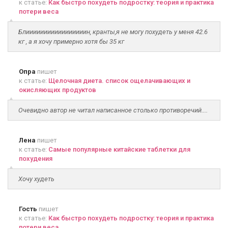
к статье:
Как быстро похудеть подростку: теория и практика
потери веса
Блииииииииииииииииин, кранты,я не могу похудеть у меня 42.6
кг , а я хочу примерно хотя бы 35 кг
Опра
пишет
к статье:
Щелочная диета. список ощелачивающих и
окисляющих продуктов
Очевидно автор не читал написанное столько противоречий....
Лена
пишет
к статье:
Самые популярные китайские таблетки для
похудения
Хочу худеть
Гость
пишет
к статье:
Как быстро похудеть подростку: теория и практика
потери веса