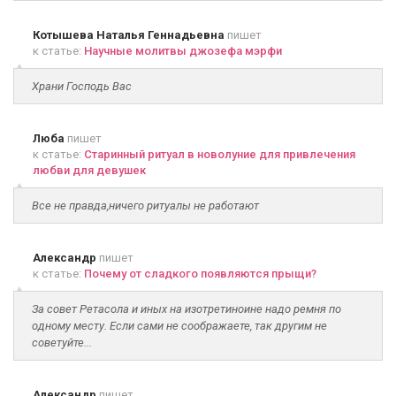
Котышева Наталья Геннадьевна
пишет
к статье:
Научные молитвы джозефа мэрфи
Храни Господь Вас
Люба
пишет
к статье:
Старинный ритуал в новолуние для привлечения
любви для девушек
Все не правда,ничего ритуалы не работают
Александр
пишет
к статье:
Почему от сладкого появляются прыщи?
За совет Ретасола и иных на изотретиноине надо ремня по
одному месту. Если сами не соображаете, так другим не
советуйте...
Александр
пишет