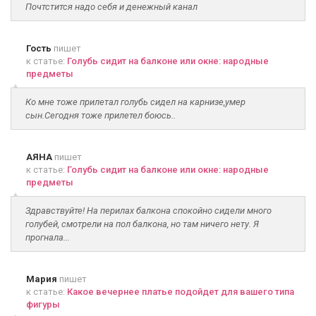
Почтстится надо себя и денежный канал
Гость
пишет
к статье:
Голубь сидит на балконе или окне: народные
предметы
Ко мне тоже прилетал голубь сидел на карнизе,умер
сын.Сегодня тоже прилетел боюсь..
АЯНА
пишет
к статье:
Голубь сидит на балконе или окне: народные
предметы
Здравствуйте! На перилах балкона спокойно сидели много
голубей, смотрели на пол балкона, но там ничего нету. Я
прогнала...
Мария
пишет
к статье:
Какое вечернее платье подойдет для вашего типа
фигуры