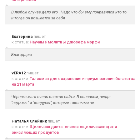
В любом случае дело его . Надо что бы ему понравился кто то
и тогда он возьмется за себя
Екатерина
пишет
к статье:
Научные молитвы джозефа мэрфи
Благодарю
vERA12
пишет
к статье:
Талисман для сохранения и приумножения богатства
на 21 марта
Чёрного мага очень сложно найти. В основном, везде
"ведьмы" и "колдуны", которые таковыми не...
Наталья Олейник
пишет
к статье:
Щелочная диета. список ощелачивающих и
окисляющих продуктов