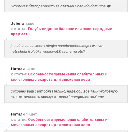
Огромная благодарность за статью! Спасибо большое ❤️
Jelena
пишет
к статье:
Голубь сидит на балконе или окне: народные
предметы
ja sidela na balkone i slegka poschelochnulasja i w otwet
natschela Golubka workowat.K tschemu eto?
Натали
пишет
к статье:
Особенности применения слабительных и
мочегонных лекарств для снижения веса
Сохраню ваш сайт обязательно, надеюсь все таки уголовную
ответственность примут к таким " специалистам" как...
Натали
пишет
к статье:
Особенности применения слабительных и
мочегонных лекарств для снижения веса