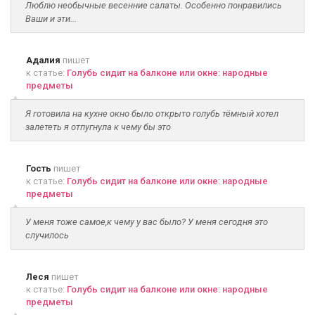
Люблю необычные весенние салаты. Особенно понравились
Ваши и эти...
Адалия
пишет
к статье:
Голубь сидит на балконе или окне: народные
предметы
Я готовила на кухне окно было открыто голубь тёмный хотел
залететь я отпугнула к чему бы это
Гость
пишет
к статье:
Голубь сидит на балконе или окне: народные
предметы
У меня тоже самое,к чему у вас было? У меня сегодня это
случилось
Леся
пишет
к статье:
Голубь сидит на балконе или окне: народные
предметы