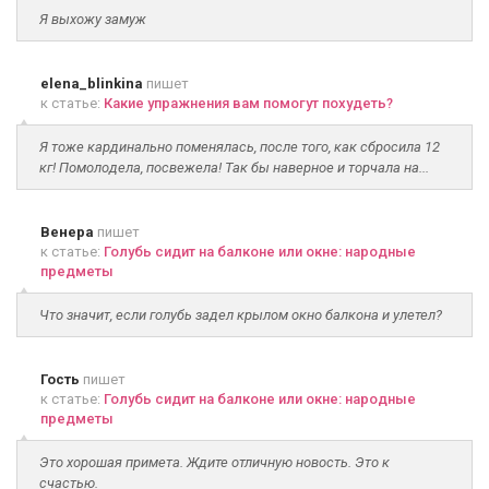
Я выхожу замуж
elena_blinkina
пишет
к статье:
Какие упражнения вам помогут похудеть?
Я тоже кардинально поменялась, после того, как сбросила 12
кг! Помолодела, посвежела! Так бы наверное и торчала на...
Венера
пишет
к статье:
Голубь сидит на балконе или окне: народные
предметы
Что значит, если голубь задел крылом окно балкона и улетел?
Гость
пишет
к статье:
Голубь сидит на балконе или окне: народные
предметы
Это хорошая примета. Ждите отличную новость. Это к
счастью.