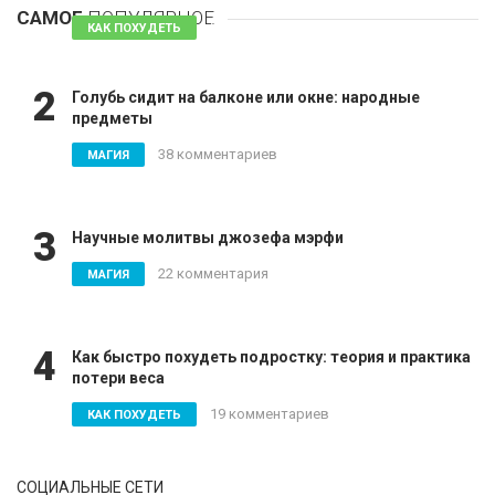
САМОЕ
ПОПУЛЯРНОЕ
81 комментарий
КАК ПОХУДЕТЬ
2
Голубь сидит на балконе или окне: народные
предметы
38 комментариев
МАГИЯ
3
Научные молитвы джозефа мэрфи
22 комментария
МАГИЯ
4
Как быстро похудеть подростку: теория и практика
потери веса
19 комментариев
КАК ПОХУДЕТЬ
СОЦИАЛЬНЫЕ СЕТИ