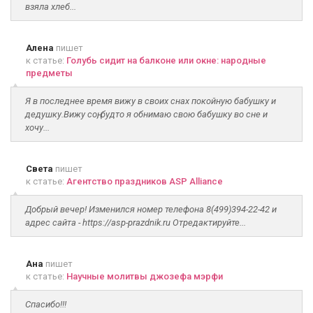
взяла хлеб...
Алена
пишет
к статье:
Голубь сидит на балконе или окне: народные
предметы
Я в последнее время вижу в своих снах покойную бабушку и
дедушку.Вижу соң, будто я обнимаю свою бабушку во сне и
хочу...
Света
пишет
к статье:
Агентство праздников ASP Alliance
Добрый вечер! Изменился номер телефона 8(499)394-22-42 и
адрес сайта - https://asp-prazdnik.ru Отредактируйте...
Ана
пишет
к статье:
Научные молитвы джозефа мэрфи
Спасибо!!!