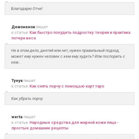
Благодарю Отче!
Демоненок
пишет
к статье:
Как быстро похудеть подростку: теория и практика
потери веса
Не в этом дело, дентяй или нет, нужен правильный подход,
может ему нужен человек с кем ему худеть? Или поспорить с
кем...
Тунук
пишет
к статье:
Как снять порчу с помощью карт таро
Как убрать порчу
werta
пишет
к статье:
Народные средства для жирной кожи лица -
простые домашние рецепты