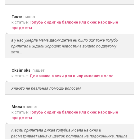
Гость
пишет
к статье:
Голубь сидит на балконе или окне: народные
предметы
а у нас умерла мама двоих детей ей было 32г тоже голубь
прилетал и ждали хороших новостей а вышло по другому
хотя...
Oksimoksi
пишет
к статье:
Домашние маски для выпрямления волос
Хна-это не реальная помощь волосам
Милая
пишет
к статье:
Голубь сидит на балконе или окне: народные
предметы
А если прилетела дикая голубка и села на окно и
расматривает меня?я цветок поливала на подоконнике..пошла