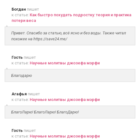
Богдан
пишет
к статье:
Как быстро похудеть подростку: теория и практика
потери веса
Привет. Спасибо за статью, всё ясно и без воды. Также читал
похожее на https://save24.me/
Гость
пишет
к статье:
Научные молитвы джозефа мэрфи
Благодарю
Агафья
пишет
к статье:
Научные молитвы джозефа мэрфи
БлагоЛарю! БлагоЛарю! БлагоДарю!
Гость
пишет
к статье:
Научные молитвы джозефа мэрфи