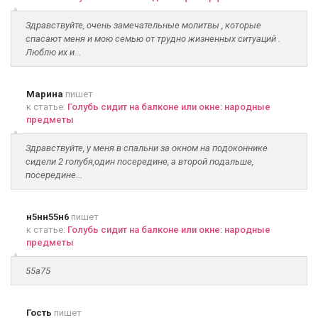
Здравствуйте, очень замечательные молитвы , которые
спасают меня и мою семью от трудно жизненных ситуаций .
Люблю их и...
Марина
пишет
к статье:
Голубь сидит на балконе или окне: народные
предметы
Здравствуйте, у меня в спальни за окном на подоконнике
сидели 2 голубя,один посередине, а второй подальше,
посередине...
н5нн55н6
пишет
к статье:
Голубь сидит на балконе или окне: народные
предметы
55а75
Гость
пишет