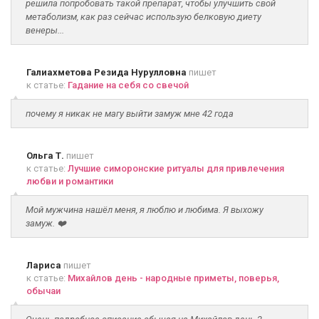
решила попробовать такой препарат, чтобы улучшить свой
метаболизм, как раз сейчас использую белковую диету
венеры...
Галиахметова Резида Нурулловна
пишет
к статье:
Гадание на себя со свечой
почему я никак не магу выйти замуж мне 42 года
Ольга Т.
пишет
к статье:
Лучшие симоронские ритуалы для привлечения
любви и романтики
Мой мужчина нашёл меня, я люблю и любима. Я выхожу
замуж. ❤️
Лариса
пишет
к статье:
Михайлов день - народные приметы, поверья,
обычаи