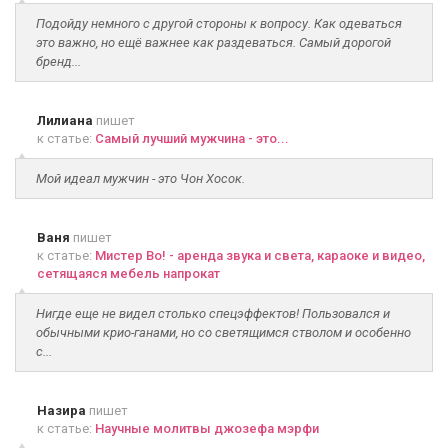
Подойду немного с другой стороны к вопросу. Как одеваться
это важно, но ещё важнее как раздеваться. Самый дорогой
бренд...
Лилиана
пишет
к статье:
Самый лучший мужчина - это...
Мой идеал мужчин - это Чон Хосок.
Ваня
пишет
к статье:
Мистер Во! - аренда звука и света, караоке и видео,
сетящаяся мебель напрокат
Нигде еще не видел столько спецэффектов! Пользовался и
обычными крио-ганами, но со светящимся стволом и особенно
с...
Назира
пишет
к статье:
Научные молитвы джозефа мэрфи