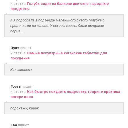
к статье:
Голубь сидит на балконе или окне: народные
предметы
А я подобрала в подъезде маленького сизого голубка с
прядочками на голове. У него из хвоста были выдраны
перья....
Зуля
пишет
к статье:
Самые популярные китайские таблетки для
похудения
Как заказать
Гость
пишет
к статье:
Как быстро похудеть подростку: теория и практика
потери веса
подскажи, кааак
Ева
пишет