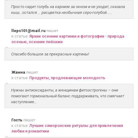
Просто сидит голубь на карнизе за окном и не уходит, сказала
кыш...остался ... расцветка необычная серо-голубой......
lleps101@mail.ru
пишет
к статье:
Яркие осенние картинки и фотографии - природа
осенью, осенние пейзажи
Спасибо большое за прекрасные картины!
Жанна
пишет
к статье:
Продукты, продлевающие молодость
Нужны антиоксиданты, а женщинам фитоэстрогены – они
помогают гормональный баланс поддерживать, что смягчает
наступление...
Гость
пишет
к статье:
Лучшие симоронские ритуалы для привлечения
любви и романтики