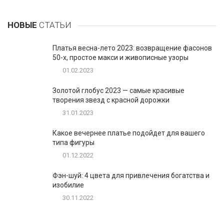
НОВЫЕ
СТАТЬИ
Платья весна-лето 2023: возвращение фасонов
50-х, простое макси и живописные узоры
01.02.2023
Золотой глобус 2023 — самые красивые
творения звезд с красной дорожки
31.01.2023
Какое вечернее платье подойдет для вашего
типа фигуры
01.12.2022
Фэн-шуй: 4 цвета для привлечения богатства и
изобилие
30.11.2022
1
Таблетки для похудения - обзор эффективных и
безопасных